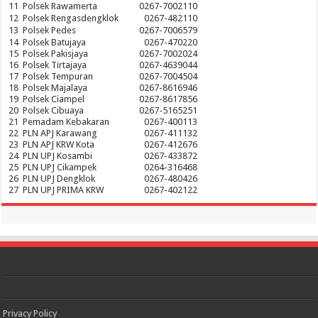
11
Polsek Rawamerta
0267-7002110
12
Polsek Rengasdengklok
0267-482110
13
Polsek Pedes
0267-7006579
14
Polsek Batujaya
0267-470220
15
Polsek Pakisjaya
0267-7002024
16
Polsek Tirtajaya
0267-4639044
17
Polsek Tempuran
0267-7004504
18
Polsek Majalaya
0267-8616946
19
Polsek Ciampel
0267-8617856
20
Polsek Cibuaya
0267-5165251
21
Pemadam Kebakaran
0267-400113
22
PLN APJ Karawang
0267-411132
23
PLN APJ KRW Kota
0267-412676
24
PLN UPJ Kosambi
0267-433872
25
PLN UPJ Cikampek
0264-316468
26
PLN UPJ Dengklok
0267-480426
27
PLN UPJ PRIMA KRW
0267-402122
Privacy Policy