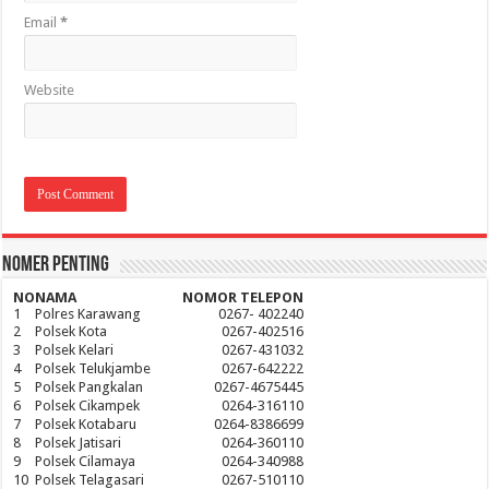
Email
*
Website
Nomer Penting
NO
NAMA
NOMOR TELEPON
1
Polres Karawang
0267- 402240
2
Polsek Kota
0267-402516
3
Polsek Kelari
0267-431032
4
Polsek Telukjambe
0267-642222
5
Polsek Pangkalan
0267-4675445
6
Polsek Cikampek
0264-316110
7
Polsek Kotabaru
0264-8386699
8
Polsek Jatisari
0264-360110
9
Polsek Cilamaya
0264-340988
10
Polsek Telagasari
0267-510110