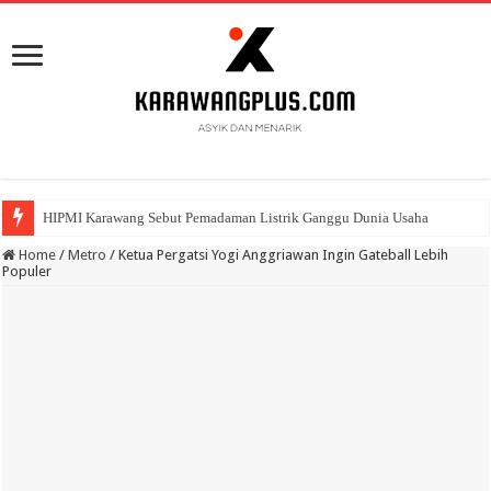
HIPMI Karawang Sebut Pemadaman Listrik Ganggu Dunia Usaha
BPK Ganjar WTP ke 11 Pada Laporan Keuangan Pemda Karawang
Home
/
Metro
/
Ketua Pergatsi Yogi Anggriawan Ingin Gateball Lebih
Populer