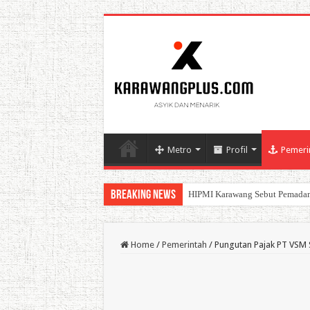
Metro
Profil
Pemeri
Breaking News
HIPMI Karawang Sebut Pemadam
BPK Ganjar WTP ke 11 Pada La
Home
/
Pemerintah
/
Pungutan Pajak PT VSM