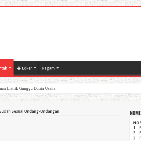
ntah
Loker
Ragam
an Listrik Ganggu Dunia Usaha
poran Keuangan Pemda Karawang
 Sudah Sesuai Undang-Undangan
Nome
NO
1
2
3