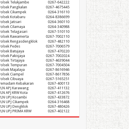
Polsek Telukjambe
0267-642222
Polsek Pangkalan
0267-4675445
Polsek Cikampek
0264-316110
Polsek Kotabaru
0264-8386699
olsek Jatisari
0264-360110
Polsek Cilamaya
0264-340988
Polsek Telagasari
0267-510110
Polsek Rawamerta
0267-7002110
Polsek Rengasdengklok
0267-482110
Polsek Pedes
0267-7006579
Polsek Batujaya
0267-470220
Polsek Pakisjaya
0267-7002024
Polsek Tirtajaya
0267-4639044
Polsek Tempuran
0267-7004504
Polsek Majalaya
0267-8616946
Polsek Ciampel
0267-8617856
Polsek Cibuaya
0267-5165251
Pemadam Kebakaran
0267-400113
PLN APJ Karawang
0267-411132
PLN APJ KRW Kota
0267-412676
PLN UPJ Kosambi
0267-433872
PLN UPJ Cikampek
0264-316468
PLN UPJ Dengklok
0267-480426
PLN UPJ PRIMA KRW
0267-402122