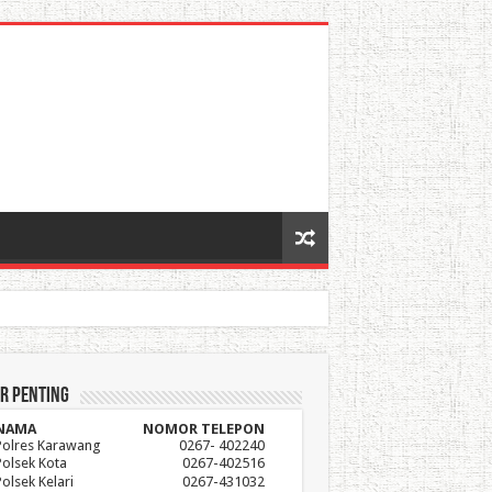
r Penting
NAMA
NOMOR TELEPON
Polres Karawang
0267- 402240
Polsek Kota
0267-402516
Polsek Kelari
0267-431032