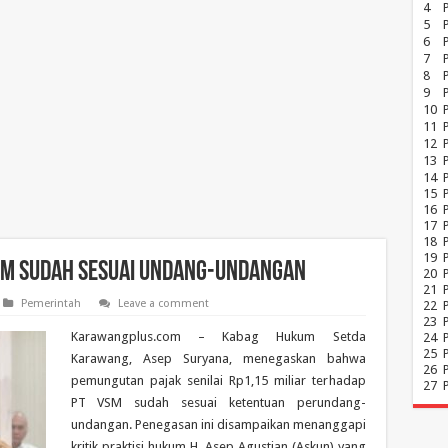
4
5
6
7
8
P
9
10
11
12
13
14
15
16
17
18
19
SM Sudah Sesuai Undang-Undangan
20
21
Pemerintah
Leave a comment
22
23
Karawangplus.com – Kabag Hukum Setda
24
25
Karawang, Asep Suryana, menegaskan bahwa
26
pemungutan pajak senilai Rp1,15 miliar terhadap
27
PT VSM sudah sesuai ketentuan perundang-
undangan. Penegasan ini disampaikan menanggapi
kritik praktisi hukum H. Asep Agustian (Askun) yang