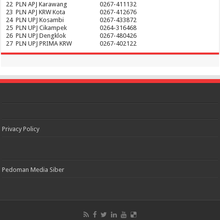
22
PLN APJ Karawang
0267-411132
23
PLN APJ KRW Kota
0267-412676
24
PLN UPJ Kosambi
0267-433872
25
PLN UPJ Cikampek
0264-316468
26
PLN UPJ Dengklok
0267-480426
27
PLN UPJ PRIMA KRW
0267-402122
Privacy Policy
Pedoman Media Siber