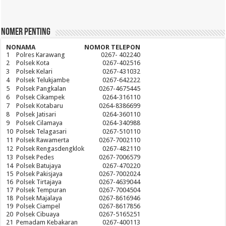
Nomer Penting
NO
NAMA
NOMOR TELEPON
1
Polres Karawang
0267- 402240
2
Polsek Kota
0267-402516
3
Polsek Kelari
0267-431032
4
Polsek Telukjambe
0267-642222
5
Polsek Pangkalan
0267-4675445
6
Polsek Cikampek
0264-316110
7
Polsek Kotabaru
0264-8386699
8
Polsek Jatisari
0264-360110
9
Polsek Cilamaya
0264-340988
10
Polsek Telagasari
0267-510110
11
Polsek Rawamerta
0267-7002110
12
Polsek Rengasdengklok
0267-482110
13
Polsek Pedes
0267-7006579
14
Polsek Batujaya
0267-470220
15
Polsek Pakisjaya
0267-7002024
16
Polsek Tirtajaya
0267-4639044
17
Polsek Tempuran
0267-7004504
18
Polsek Majalaya
0267-8616946
19
Polsek Ciampel
0267-8617856
20
Polsek Cibuaya
0267-5165251
21
Pemadam Kebakaran
0267-400113