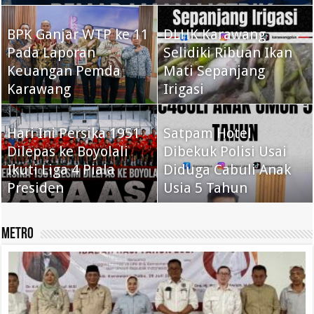
BPK Ganjar WTP ke 11
DLHK Karawang
Pada Laporan
Selidiki Ribuan Ikan
Keuangan Pemda
Mati Sepanjang
Karawang
Irigasi
Hari Ini Persika 1951
Satpam Hotel
Dilepas ke Boyolali
Dibekuk Polisi Usai
Ikuti Liga 4 Piala
Diduga Cabuli Anak
Presiden
Usia 5 Tahun
Metro