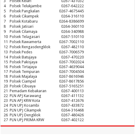
3
Polsek Kelari
0267-431032
4
Polsek Telukjambe
0267-642222
5
Polsek Pangkalan
0267-4675445
6
Polsek Cikampek
0264-316110
7
Polsek Kotabaru
0264-8386699
8
Polsek Jatisari
0264-360110
9
Polsek Cilamaya
0264-340988
10
Polsek Telagasari
0267-510110
11
Polsek Rawamerta
0267-7002110
12
Polsek Rengasdengklok
0267-482110
13
Polsek Pedes
0267-7006579
14
Polsek Batujaya
0267-470220
15
Polsek Pakisjaya
0267-7002024
16
Polsek Tirtajaya
0267-4639044
17
Polsek Tempuran
0267-7004504
18
Polsek Majalaya
0267-8616946
19
Polsek Ciampel
0267-8617856
20
Polsek Cibuaya
0267-5165251
21
Pemadam Kebakaran
0267-400113
22
PLN APJ Karawang
0267-411132
23
PLN APJ KRW Kota
0267-412676
24
PLN UPJ Kosambi
0267-433872
25
PLN UPJ Cikampek
0264-316468
26
PLN UPJ Dengklok
0267-480426
27
PLN UPJ PRIMA KRW
0267-402122