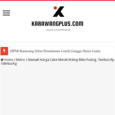
HIPMI Karawang Sebut Pemadaman Listrik Ganggu Dunia Usaha
BPK Ganjar WTP ke 11 Pada Laporan Keuangan Pemda Karawang
Home
/
Metro
/
Alamak! Harga Cabe Merah Kriting Bikin Pusing, Tembus Rp
100ribu/Kg