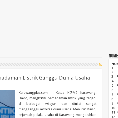
Nome
NO
1
2
adaman Listrik Ganggu Dunia Usaha
3
4
5
6
Karawangplus.com – Ketua HIPMI Karawang,
7
David, mengkritisi pemadaman listrik yang terjadi
8
P
9
di berbagai wilayah dan dinilai sangat
10
mengganggu aktivitas dunia usaha. Menurut David,
11
sejumlah pelaku usaha di Karawang mengeluhkan
12