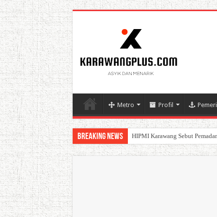
Metro
Profil
Pemeri
Breaking News
BPK Ganjar WTP ke 11 Pada La