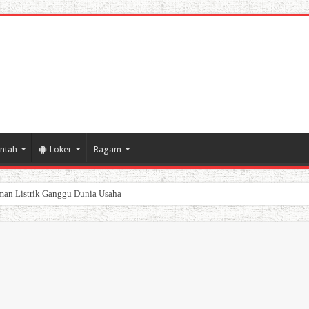
ntah
Loker
Ragam
poran Keuangan Pemda Karawang