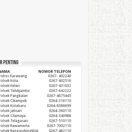
r Penting
NAMA
NOMOR TELEPON
Polres Karawang
0267- 402240
Polsek Kota
0267-402516
Polsek Kelari
0267-431032
Polsek Telukjambe
0267-642222
Polsek Pangkalan
0267-4675445
Polsek Cikampek
0264-316110
Polsek Kotabaru
0264-8386699
olsek Jatisari
0264-360110
Polsek Cilamaya
0264-340988
Polsek Telagasari
0267-510110
Polsek Rawamerta
0267-7002110
Polsek Rengasdengklok
0267-482110