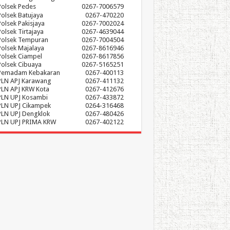
Polsek Pedes
0267-7006579
Polsek Batujaya
0267-470220
Polsek Pakisjaya
0267-7002024
Polsek Tirtajaya
0267-4639044
Polsek Tempuran
0267-7004504
Polsek Majalaya
0267-8616946
Polsek Ciampel
0267-8617856
Polsek Cibuaya
0267-5165251
Pemadam Kebakaran
0267-400113
PLN APJ Karawang
0267-411132
PLN APJ KRW Kota
0267-412676
PLN UPJ Kosambi
0267-433872
PLN UPJ Cikampek
0264-316468
PLN UPJ Dengklok
0267-480426
PLN UPJ PRIMA KRW
0267-402122