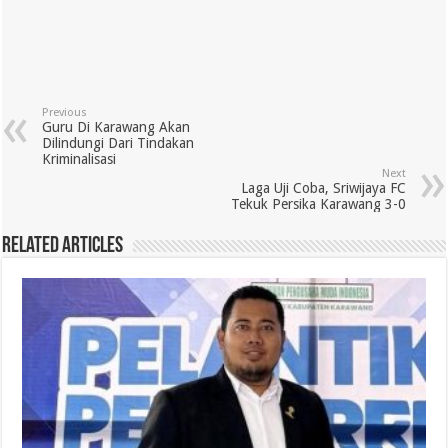
Previous
Guru Di Karawang Akan
Dilindungi Dari Tindakan
Kriminalisasi
Next
Laga Uji Coba, Sriwijaya FC
Tekuk Persika Karawang 3-0
Related Articles