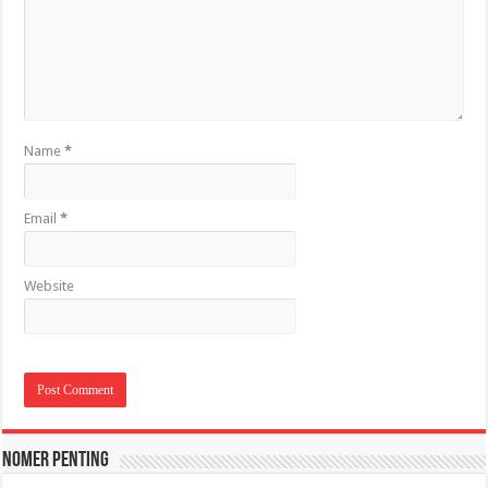
Name
*
Email
*
Website
Nomer Penting