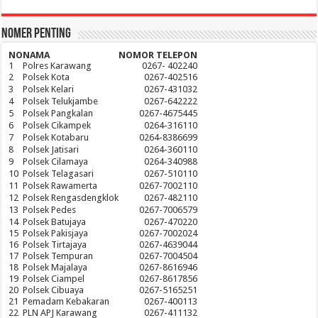
Nomer Penting
NO
NAMA
NOMOR TELEPON
1
Polres Karawang
0267- 402240
2
Polsek Kota
0267-402516
3
Polsek Kelari
0267-431032
4
Polsek Telukjambe
0267-642222
5
Polsek Pangkalan
0267-4675445
6
Polsek Cikampek
0264-316110
7
Polsek Kotabaru
0264-8386699
8
Polsek Jatisari
0264-360110
9
Polsek Cilamaya
0264-340988
10
Polsek Telagasari
0267-510110
11
Polsek Rawamerta
0267-7002110
12
Polsek Rengasdengklok
0267-482110
13
Polsek Pedes
0267-7006579
14
Polsek Batujaya
0267-470220
15
Polsek Pakisjaya
0267-7002024
16
Polsek Tirtajaya
0267-4639044
17
Polsek Tempuran
0267-7004504
18
Polsek Majalaya
0267-8616946
19
Polsek Ciampel
0267-8617856
20
Polsek Cibuaya
0267-5165251
21
Pemadam Kebakaran
0267-400113
22
PLN APJ Karawang
0267-411132