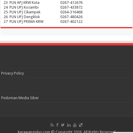
23
PLN APJ KRW Kota
0267-412676
24
PLN UPJ Kosambi
0267-433872
25
PLN UPJ Cikampek
0264-316468
26
PLN UPJ Dengklok
0267-480426
27
PLN UPJ PRIMA KRW
0267-402122
Privacy Policy
Pedoman Media Siber
karawangplus.com
© Copyright 2026, All Rights Reserved