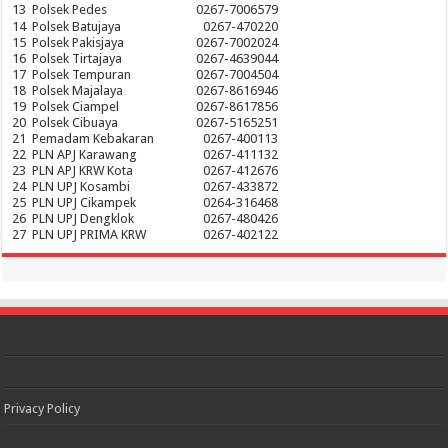
13
Polsek Pedes
0267-7006579
14
Polsek Batujaya
0267-470220
15
Polsek Pakisjaya
0267-7002024
16
Polsek Tirtajaya
0267-4639044
17
Polsek Tempuran
0267-7004504
18
Polsek Majalaya
0267-8616946
19
Polsek Ciampel
0267-8617856
20
Polsek Cibuaya
0267-5165251
21
Pemadam Kebakaran
0267-400113
22
PLN APJ Karawang
0267-411132
23
PLN APJ KRW Kota
0267-412676
24
PLN UPJ Kosambi
0267-433872
25
PLN UPJ Cikampek
0264-316468
26
PLN UPJ Dengklok
0267-480426
27
PLN UPJ PRIMA KRW
0267-402122
Privacy Policy