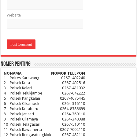
Website
Nomer Penting
NO
NAMA
NOMOR TELEPON
1
Polres Karawang
0267- 402240
2
Polsek Kota
0267-402516
3
Polsek Kelari
0267-431032
4
Polsek Telukjambe
0267-642222
5
Polsek Pangkalan
0267-4675445
6
Polsek Cikampek
0264-316110
7
Polsek Kotabaru
0264-8386699
8
Polsek Jatisari
0264-360110
9
Polsek Cilamaya
0264-340988
10
Polsek Telagasari
0267-510110
11
Polsek Rawamerta
0267-7002110
12
Polsek Rengasdengklok
0267-482110