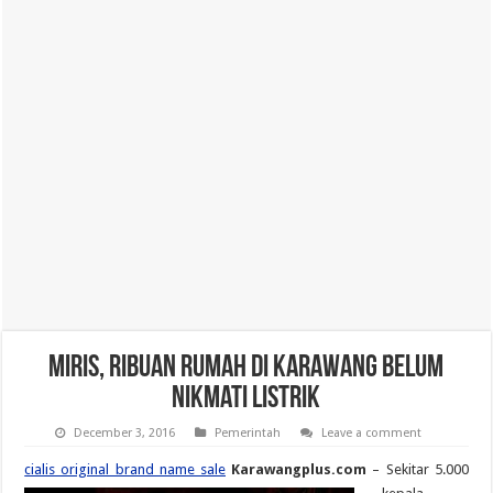
Miris, Ribuan Rumah Di Karawang Belum
Nikmati Listrik
December 3, 2016
Pemerintah
Leave a comment
cialis original brand name sale
Karawangplus.com
– Sekitar 5.000