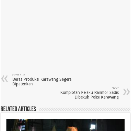
Previous
Beras Produksi Karawang Segera
Dipatenkan
Next
Komplotan Pelaku Ranmor Sadis
Dibekuk Polisi Karawang
Related Articles