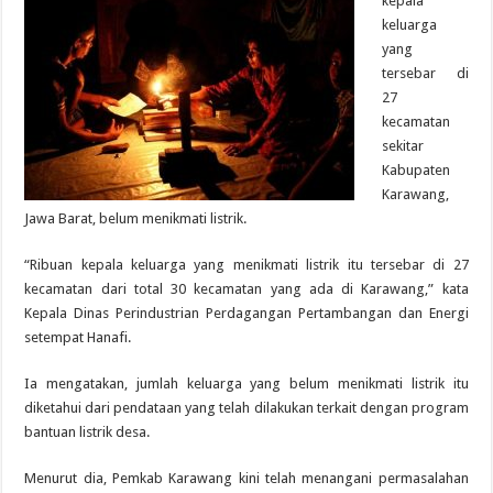
kepala
keluarga
yang
tersebar di
27
kecamatan
sekitar
Kabupaten
Karawang,
Jawa Barat, belum menikmati listrik.
“Ribuan kepala keluarga yang menikmati listrik itu tersebar di 27
kecamatan dari total 30 kecamatan yang ada di Karawang,” kata
Kepala Dinas Perindustrian Perdagangan Pertambangan dan Energi
setempat Hanafi.
Ia mengatakan, jumlah keluarga yang belum menikmati listrik itu
diketahui dari pendataan yang telah dilakukan terkait dengan program
bantuan listrik desa.
Menurut dia, Pemkab Karawang kini telah menangani permasalahan