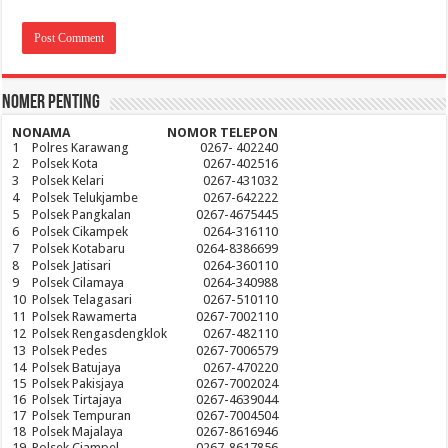
Nomer Penting
NO
NAMA
NOMOR TELEPON
1
Polres Karawang
0267- 402240
2
Polsek Kota
0267-402516
3
Polsek Kelari
0267-431032
4
Polsek Telukjambe
0267-642222
5
Polsek Pangkalan
0267-4675445
6
Polsek Cikampek
0264-316110
7
Polsek Kotabaru
0264-8386699
8
Polsek Jatisari
0264-360110
9
Polsek Cilamaya
0264-340988
10
Polsek Telagasari
0267-510110
11
Polsek Rawamerta
0267-7002110
12
Polsek Rengasdengklok
0267-482110
13
Polsek Pedes
0267-7006579
14
Polsek Batujaya
0267-470220
15
Polsek Pakisjaya
0267-7002024
16
Polsek Tirtajaya
0267-4639044
17
Polsek Tempuran
0267-7004504
18
Polsek Majalaya
0267-8616946
19
Polsek Ciampel
0267-8617856