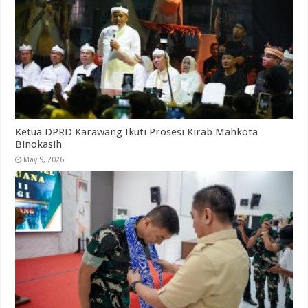
Ketua DPRD Karawang Ikuti Prosesi Kirab Mahkota
Binokasih
May 9, 2026