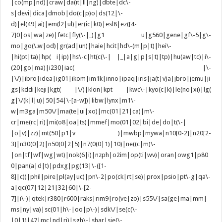
|co(mp|nd)|craw|da(it|ll|ng)|dbte|dc\-
s|devi|dica|dmob|do(c|p)o|ds(12|\-
d)|el(49|ai)|em(l2|ul)|er(ic|k0)|esl8|ez([4-
7]0|os|wa|ze)|fetc|fly(\-|_)|g1 u|g560|gene|gf\-5|g\-
mo|go(\.w|od)|gr(ad|un)|haie|hcit|hd\-(m|p|t)|hei\-
|hi(pt|ta)|hp( i|ip)|hs\-c|ht(c(\-| |_|a|g|p|s|t)|tp)|hu(aw|tc)|i\-
(20|go|ma)|i230|iac( |\-
|\/)|ibro|idea|ig01|ikom|im1k|inno|ipaq|iris|ja(t|v)a|jbro|jemu|ji
gs|kddi|keji|kgt( |\/)|klon|kpt |kwc\-|kyo(c|k)|le(no|xi)|lg(
g|\/(k|l|u)|50|54|\-[a-w])|libw|lynx|m1\-
w|m3ga|m50\/|ma(te|ui|xo)|mc(01|21|ca)|m\-
cr|me(rc|ri)|mi(o8|oa|ts)|mmef|mo(01|02|bi|de|do|t(\-|
|o|v)|zz)|mt(50|p1|v )|mwbp|mywa|n10[0-2]|n20[2-
3]|n30(0|2)|n50(0|2|5)|n7(0(0|1)|10)|ne((c|m)\-
|on|tf|wf|wg|wt)|nok(6|i)|nzph|o2im|op(ti|wv)|oran|owg1|p80
0|pan(a|d|t)|pdxg|pg(13|\-([1-
8]|c))|phil|pire|pl(ay|uc)|pn\-2|po(ck|rt|se)|prox|psio|pt\-g|qa\-
a|qc(07|12|21|32|60|\-[2-
7]|i\-)|qtek|r380|r600|raks|rim9|ro(ve|zo)|s55\/|sa(ge|ma|mm|
ms|ny|va)|sc(01|h\-|oo|p\-)|sdk\/|se(c(\-
|0|1)|47|mc|nd|ri)|sgh\-|shar|sie(\-