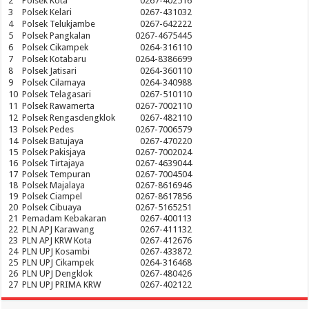
2
Polsek Kota
0267-402516
3
Polsek Kelari
0267-431032
4
Polsek Telukjambe
0267-642222
5
Polsek Pangkalan
0267-4675445
6
Polsek Cikampek
0264-316110
7
Polsek Kotabaru
0264-8386699
8
Polsek Jatisari
0264-360110
9
Polsek Cilamaya
0264-340988
10
Polsek Telagasari
0267-510110
11
Polsek Rawamerta
0267-7002110
12
Polsek Rengasdengklok
0267-482110
13
Polsek Pedes
0267-7006579
14
Polsek Batujaya
0267-470220
15
Polsek Pakisjaya
0267-7002024
16
Polsek Tirtajaya
0267-4639044
17
Polsek Tempuran
0267-7004504
18
Polsek Majalaya
0267-8616946
19
Polsek Ciampel
0267-8617856
20
Polsek Cibuaya
0267-5165251
21
Pemadam Kebakaran
0267-400113
22
PLN APJ Karawang
0267-411132
23
PLN APJ KRW Kota
0267-412676
24
PLN UPJ Kosambi
0267-433872
25
PLN UPJ Cikampek
0264-316468
26
PLN UPJ Dengklok
0267-480426
27
PLN UPJ PRIMA KRW
0267-402122