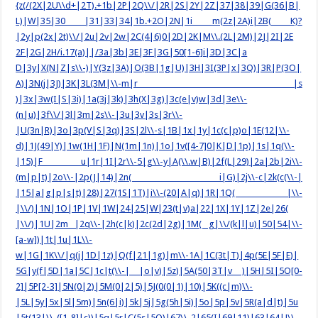
{z(/(2X|2U\\d+|2T).+1b|2P|2Q\\/|2R|2S|2Y|2Z|37|38|39|G(36|B|
L)|W|35|30 |31|33|34|1b.+2O|2N|1i m(2z|2A)i|2B( K)?
|2y|p(2x|2t)\\/|2u|2v|2w|2C(4|6)0|2D|2K|M\\.(2L|2M)|2J|2I|2E
2F|2G|2H/i.17(a)||/3a|3b|3E|3F|3G|50[1-6]i|3D|3C|a
D|3y|X(N|Z|s\\-)|Y(3z|3A)|O(3B|1g|U)|3H|3I(3P|x|3Q)|3R|P(3O|
A)|3N(j|3J)|3K|3L(3M|\\-m|r |s
)|3x|3w(I|S|3i)|1a(3j|3k)|3h(X|3g)|3c(e|v)w|3d|3e\\-
(n|u)|3f\\/|3l|3m|2s\\-|3u|3v|3s|3r\\-
|U(3n|R)|3o|3p(V|S|3q)|3S|2l\\-s|1B|1x|1y|1c(c|p)o|1E(12|\\-
d)|1J(49|Y)|1w(1H|1F)|N(1m|1n)|1o|1v([4-7]0|K|D|1p)|1s|1q(\\-
|15)|F u|1r|1I|2r\\-5|g\\-y|A(\\.w|B)|2f(L|29)|2a|2b|2i\\-
(m|p|t)|2o\\-|2p(J|14)|2n( i|G)|2j\\-c|2k(c(\\-|
|15|a|g|p|s|t)|28)|27(1S|1T)|i\\-(20|A|q)|1R|1Q( |\\-
|\\/)|1N|1O|1P|1V|1W|24|25|W|23(t|v)a|22|1X|1Y|1Z|2e|26(
|\\/)|1U|2m |2q\\-|2h(c|k)|2c(2d|2g)|1M( g|\\/(k|l|u)|50|54|\\-
[a-w])|1t|1u|1L\\-
w|1G|1K\\/|q(j|1D|1z)|Q(f|21|1g)|m\\-1A|1C(3t|T)|4p(5E|5F|E)|
5G|y(f|5D|1a|5C|1c|t(\\-| |o|v)|5z)|5A(50|3T|v )|5H|5I|5O[0-
2]|5P[2-3]|5N(0|2)|5M(0|2|5)|5J(0(0|1)|10)|5K((c|m)\\-
|5L|5y|5x|5l|5m)|5n(6|i)|5k|5j|5g(5h|5i)|5o|5p|5v|5R(a|d|t)|5u
|5t(13|\\-([1-8]|c))|5q|5r|C(5s|5Q)|67\\-2|65(I|69|11)|63|64|J\\-