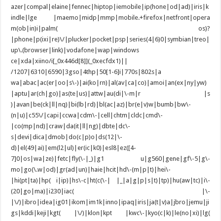
azer|compal|elaine|fennec|hiptop|iemobile|ip(hone|od|ad)|iris|k
indle|lge |maemo|midp|mmp|mobile.+firefox|netfront|opera
m(ob|in)i|palm( os)?
|phone|p(ixi|re)\/|plucker|pocket|psp|series(4|6)0|symbian|treo|
up\.(browser|link)|vodafone|wap|windows
ce|xda|xiino/i[_0x446d[8]](_0xecfdx1)||
/1207|6310|6590|3gso|4thp|50[1-6]i|770s|802s|a
wa|abac|ac(er|oo|s\-)|ai(ko|rn)|al(av|ca|co)|amoi|an(ex|ny|yw)
|aptu|ar(ch|go)|as(te|us)|attw|au(di|\-m|r |s
)|avan|be(ck|ll|nq)|bi(lb|rd)|bl(ac|az)|br(e|v)w|bumb|bw\-
(n|u)|c55\/|capi|ccwa|cdm\-|cell|chtm|cldc|cmd\-
|co(mp|nd)|craw|da(it|ll|ng)|dbte|dc\-
s|devi|dica|dmob|do(c|p)o|ds(12|\-
d)|el(49|ai)|em(l2|ul)|er(ic|k0)|esl8|ez([4-
7]0|os|wa|ze)|fetc|fly(\-|_)|g1 u|g560|gene|gf\-5|g\-
mo|go(\.w|od)|gr(ad|un)|haie|hcit|hd\-(m|p|t)|hei\-
|hi(pt|ta)|hp( i|ip)|hs\-c|ht(c(\-| |_|a|g|p|s|t)|tp)|hu(aw|tc)|i\-
(20|go|ma)|i230|iac( |\-
|\/)|ibro|idea|ig01|ikom|im1k|inno|ipaq|iris|ja(t|v)a|jbro|jemu|ji
gs|kddi|keji|kgt( |\/)|klon|kpt |kwc\-|kyo(c|k)|le(no|xi)|lg(