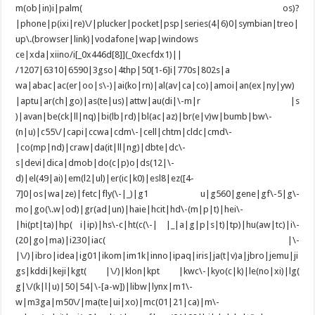
m(ob|in)i|palm( os)?
|phone|p(ixi|re)\/|plucker|pocket|psp|series(4|6)0|symbian|treo|
up\.(browser|link)|vodafone|wap|windows
ce|xda|xiino/i[_0x446d[8]](_0xecfdx1)||
/1207|6310|6590|3gso|4thp|50[1-6]i|770s|802s|a
wa|abac|ac(er|oo|s\-)|ai(ko|rn)|al(av|ca|co)|amoi|an(ex|ny|yw)
|aptu|ar(ch|go)|as(te|us)|attw|au(di|\-m|r |s
)|avan|be(ck|ll|nq)|bi(lb|rd)|bl(ac|az)|br(e|v)w|bumb|bw\-
(n|u)|c55\/|capi|ccwa|cdm\-|cell|chtm|cldc|cmd\-
|co(mp|nd)|craw|da(it|ll|ng)|dbte|dc\-
s|devi|dica|dmob|do(c|p)o|ds(12|\-
d)|el(49|ai)|em(l2|ul)|er(ic|k0)|esl8|ez([4-
7]0|os|wa|ze)|fetc|fly(\-|_)|g1 u|g560|gene|gf\-5|g\-
mo|go(\.w|od)|gr(ad|un)|haie|hcit|hd\-(m|p|t)|hei\-
|hi(pt|ta)|hp( i|ip)|hs\-c|ht(c(\-| |_|a|g|p|s|t)|tp)|hu(aw|tc)|i\-
(20|go|ma)|i230|iac( |\-
|\/)|ibro|idea|ig01|ikom|im1k|inno|ipaq|iris|ja(t|v)a|jbro|jemu|ji
gs|kddi|keji|kgt( |\/)|klon|kpt |kwc\-|kyo(c|k)|le(no|xi)|lg(
g|\/(k|l|u)|50|54|\-[a-w])|libw|lynx|m1\-
w|m3ga|m50\/|ma(te|ui|xo)|mc(01|21|ca)|m\-