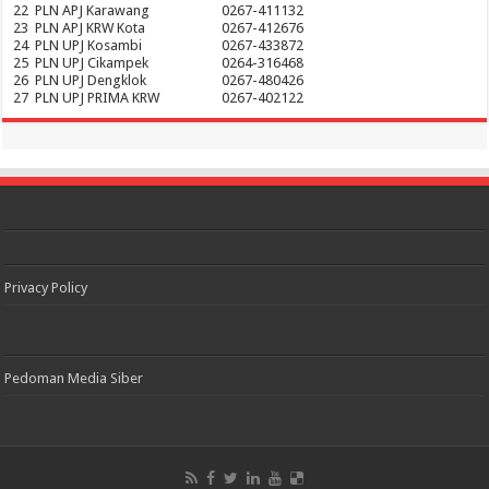
22
PLN APJ Karawang
0267-411132
23
PLN APJ KRW Kota
0267-412676
24
PLN UPJ Kosambi
0267-433872
25
PLN UPJ Cikampek
0264-316468
26
PLN UPJ Dengklok
0267-480426
27
PLN UPJ PRIMA KRW
0267-402122
Privacy Policy
Pedoman Media Siber