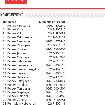
Nomer Penting
NO
NAMA
NOMOR TELEPON
1
Polres Karawang
0267- 402240
2
Polsek Kota
0267-402516
3
Polsek Kelari
0267-431032
4
Polsek Telukjambe
0267-642222
5
Polsek Pangkalan
0267-4675445
6
Polsek Cikampek
0264-316110
7
Polsek Kotabaru
0264-8386699
8
Polsek Jatisari
0264-360110
9
Polsek Cilamaya
0264-340988
10
Polsek Telagasari
0267-510110
11
Polsek Rawamerta
0267-7002110
12
Polsek Rengasdengklok
0267-482110
13
Polsek Pedes
0267-7006579
14
Polsek Batujaya
0267-470220
15
Polsek Pakisjaya
0267-7002024
16
Polsek Tirtajaya
0267-4639044
17
Polsek Tempuran
0267-7004504
18
Polsek Majalaya
0267-8616946
19
Polsek Ciampel
0267-8617856
20
Polsek Cibuaya
0267-5165251
21
Pemadam Kebakaran
0267-400113