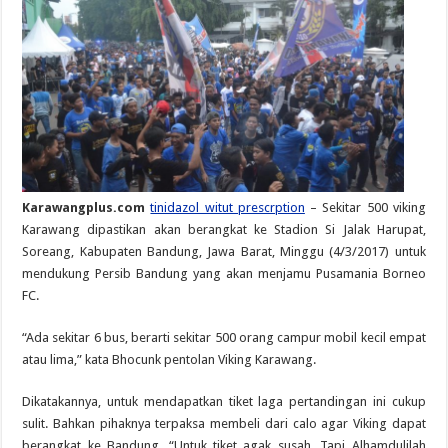
Karawangplus.com
tinidazol witut prescrption
– Sekitar 500 viking
Karawang dipastikan akan berangkat ke Stadion Si Jalak Harupat,
Soreang, Kabupaten Bandung, Jawa Barat, Minggu (4/3/2017) untuk
mendukung Persib Bandung yang akan menjamu Pusamania Borneo
FC.
“Ada sekitar 6 bus, berarti sekitar 500 orang campur mobil kecil empat
atau lima,” kata Bhocunk pentolan Viking Karawang.
Dikatakannya, untuk mendapatkan tiket laga pertandingan ini cukup
sulit. Bahkan pihaknya terpaksa membeli dari calo agar Viking dapat
berangkat ke Bandung. “Untuk tiket agak susah. Tapi Alhamdulilah