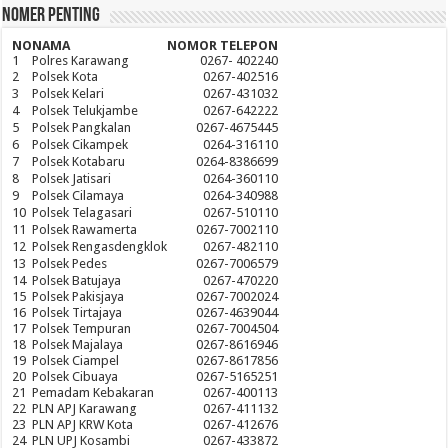
Nomer Penting
NO
NAMA
NOMOR TELEPON
1
Polres Karawang
0267- 402240
2
Polsek Kota
0267-402516
3
Polsek Kelari
0267-431032
4
Polsek Telukjambe
0267-642222
5
Polsek Pangkalan
0267-4675445
6
Polsek Cikampek
0264-316110
7
Polsek Kotabaru
0264-8386699
8
Polsek Jatisari
0264-360110
9
Polsek Cilamaya
0264-340988
10
Polsek Telagasari
0267-510110
11
Polsek Rawamerta
0267-7002110
12
Polsek Rengasdengklok
0267-482110
13
Polsek Pedes
0267-7006579
14
Polsek Batujaya
0267-470220
15
Polsek Pakisjaya
0267-7002024
16
Polsek Tirtajaya
0267-4639044
17
Polsek Tempuran
0267-7004504
18
Polsek Majalaya
0267-8616946
19
Polsek Ciampel
0267-8617856
20
Polsek Cibuaya
0267-5165251
21
Pemadam Kebakaran
0267-400113
22
PLN APJ Karawang
0267-411132
23
PLN APJ KRW Kota
0267-412676
24
PLN UPJ Kosambi
0267-433872