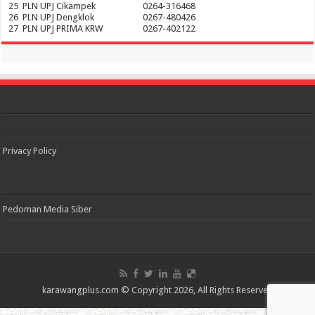
25
PLN UPJ Cikampek
0264-316468
26
PLN UPJ Dengklok
0267-480426
27
PLN UPJ PRIMA KRW
0267-402122
Privacy Policy
Pedoman Media Siber
karawangplus.com
© Copyright 2026, All Rights Reserved