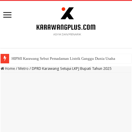
HIPMI Karawang Sebut Pemadaman Listrik Ganggu Dunia Usaha
BPK Ganjar WTP ke 11 Pada Laporan Keuangan Pemda Karawang
Home
/
Metro
/
DPRD Karawang Setujui LKPJ Bupati Tahun 2025