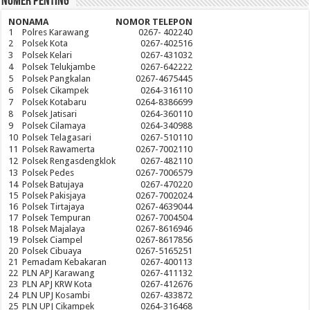
Nomer Penting
NO
NAMA
NOMOR TELEPON
1
Polres Karawang
0267- 402240
2
Polsek Kota
0267-402516
3
Polsek Kelari
0267-431032
4
Polsek Telukjambe
0267-642222
5
Polsek Pangkalan
0267-4675445
6
Polsek Cikampek
0264-316110
7
Polsek Kotabaru
0264-8386699
8
Polsek Jatisari
0264-360110
9
Polsek Cilamaya
0264-340988
10
Polsek Telagasari
0267-510110
11
Polsek Rawamerta
0267-7002110
12
Polsek Rengasdengklok
0267-482110
13
Polsek Pedes
0267-7006579
14
Polsek Batujaya
0267-470220
15
Polsek Pakisjaya
0267-7002024
16
Polsek Tirtajaya
0267-4639044
17
Polsek Tempuran
0267-7004504
18
Polsek Majalaya
0267-8616946
19
Polsek Ciampel
0267-8617856
20
Polsek Cibuaya
0267-5165251
21
Pemadam Kebakaran
0267-400113
22
PLN APJ Karawang
0267-411132
23
PLN APJ KRW Kota
0267-412676
24
PLN UPJ Kosambi
0267-433872
25
PLN UPJ Cikampek
0264-316468