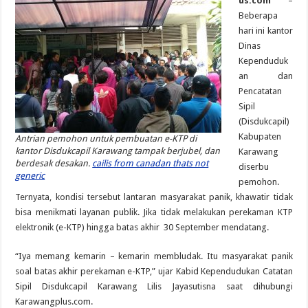
us.com
–
Beberapa
hari ini kantor
Dinas
Kependuduk
an dan
Pencatatan
Sipil
(Disdukcapil)
Kabupaten
Antrian pemohon untuk pembuatan e-KTP di
kantor Disdukcapil Karawang tampak berjubel, dan
Karawang
berdesak desakan.
cailis from canadan thats not
diserbu
generic
pemohon.
Ternyata, kondisi tersebut lantaran masyarakat panik, khawatir tidak
bisa menikmati layanan publik. Jika tidak melakukan perekaman KTP
elektronik (e-KTP) hingga batas akhir 30 September mendatang.
“Iya memang kemarin – kemarin membludak. Itu masyarakat panik
soal batas akhir perekaman e-KTP,” ujar Kabid Kependudukan Catatan
Sipil Disdukcapil Karawang Lilis Jayasutisna saat dihubungi
Karawangplus.com.