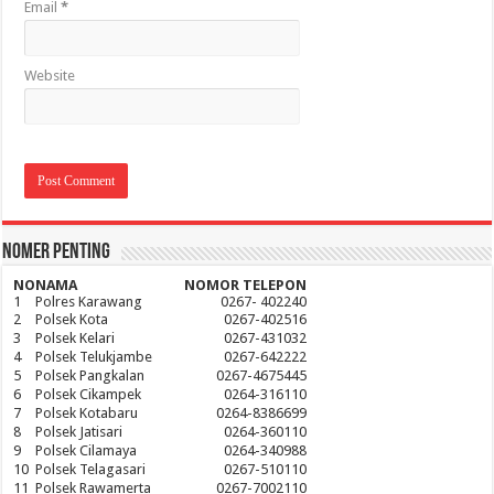
Email
*
Website
Nomer Penting
NO
NAMA
NOMOR TELEPON
1
Polres Karawang
0267- 402240
2
Polsek Kota
0267-402516
3
Polsek Kelari
0267-431032
4
Polsek Telukjambe
0267-642222
5
Polsek Pangkalan
0267-4675445
6
Polsek Cikampek
0264-316110
7
Polsek Kotabaru
0264-8386699
8
Polsek Jatisari
0264-360110
9
Polsek Cilamaya
0264-340988
10
Polsek Telagasari
0267-510110
11
Polsek Rawamerta
0267-7002110