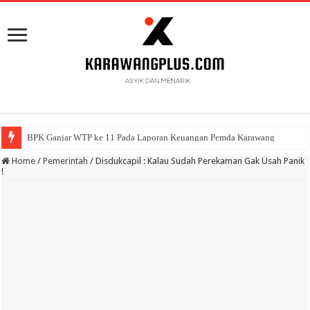
BPK Ganjar WTP ke 11 Pada Laporan Keuangan Pemda Karawang
Home
/
Pemerintah
/
Disdukcapil : Kalau Sudah Perekaman Gak Usah Panik
!