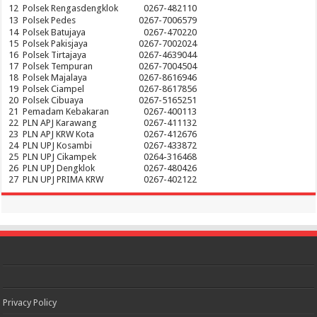
12
Polsek Rengasdengklok
0267-482110
13
Polsek Pedes
0267-7006579
14
Polsek Batujaya
0267-470220
15
Polsek Pakisjaya
0267-7002024
16
Polsek Tirtajaya
0267-4639044
17
Polsek Tempuran
0267-7004504
18
Polsek Majalaya
0267-8616946
19
Polsek Ciampel
0267-8617856
20
Polsek Cibuaya
0267-5165251
21
Pemadam Kebakaran
0267-400113
22
PLN APJ Karawang
0267-411132
23
PLN APJ KRW Kota
0267-412676
24
PLN UPJ Kosambi
0267-433872
25
PLN UPJ Cikampek
0264-316468
26
PLN UPJ Dengklok
0267-480426
27
PLN UPJ PRIMA KRW
0267-402122
Privacy Policy