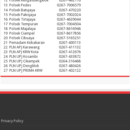
12
Polsek Rengasdengklok
0267-482110
13
Polsek Pedes
0267-7006579
14
Polsek Batujaya
0267-470220
15
Polsek Pakisjaya
0267-7002024
16
Polsek Tirtajaya
0267-4639044
17
Polsek Tempuran
0267-7004504
18
Polsek Majalaya
0267-8616946
19
Polsek Ciampel
0267-8617856
20
Polsek Cibuaya
0267-5165251
21
Pemadam Kebakaran
0267-400113
22
PLN APJ Karawang
0267-411132
23
PLN APJ KRW Kota
0267-412676
24
PLN UPJ Kosambi
0267-433872
25
PLN UPJ Cikampek
0264-316468
26
PLN UPJ Dengklok
0267-480426
27
PLN UPJ PRIMA KRW
0267-402122
Privacy Policy