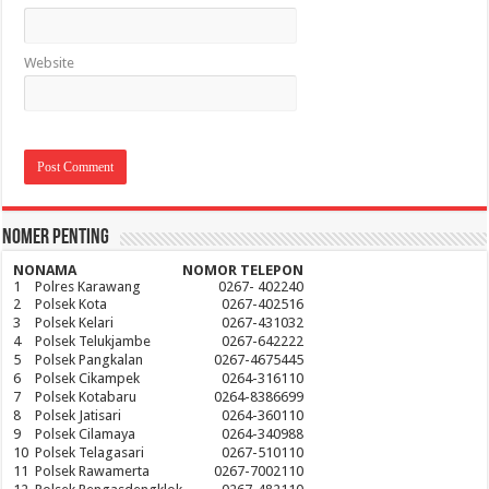
Website
Nomer Penting
NO
NAMA
NOMOR TELEPON
1
Polres Karawang
0267- 402240
2
Polsek Kota
0267-402516
3
Polsek Kelari
0267-431032
4
Polsek Telukjambe
0267-642222
5
Polsek Pangkalan
0267-4675445
6
Polsek Cikampek
0264-316110
7
Polsek Kotabaru
0264-8386699
8
Polsek Jatisari
0264-360110
9
Polsek Cilamaya
0264-340988
10
Polsek Telagasari
0267-510110
11
Polsek Rawamerta
0267-7002110