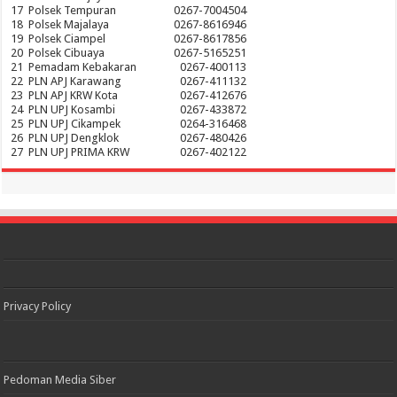
17
Polsek Tempuran
0267-7004504
18
Polsek Majalaya
0267-8616946
19
Polsek Ciampel
0267-8617856
20
Polsek Cibuaya
0267-5165251
21
Pemadam Kebakaran
0267-400113
22
PLN APJ Karawang
0267-411132
23
PLN APJ KRW Kota
0267-412676
24
PLN UPJ Kosambi
0267-433872
25
PLN UPJ Cikampek
0264-316468
26
PLN UPJ Dengklok
0267-480426
27
PLN UPJ PRIMA KRW
0267-402122
Privacy Policy
Pedoman Media Siber