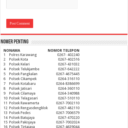
Nomer Penting
NO
NAMA
NOMOR TELEPON
1
Polres Karawang
0267- 402240
2
Polsek Kota
0267-402516
3
Polsek Kelari
0267-431032
4
Polsek Telukjambe
0267-642222
5
Polsek Pangkalan
0267-4675445
6
Polsek Cikampek
0264-316110
7
Polsek Kotabaru
0264-8386699
8
Polsek Jatisari
0264-360110
9
Polsek Cilamaya
0264-340988
10
Polsek Telagasari
0267-510110
11
Polsek Rawamerta
0267-7002110
12
Polsek Rengasdengklok
0267-482110
13
Polsek Pedes
0267-7006579
14
Polsek Batujaya
0267-470220
15
Polsek Pakisjaya
0267-7002024
16
Polsek Tirtajaya
0267-4639044