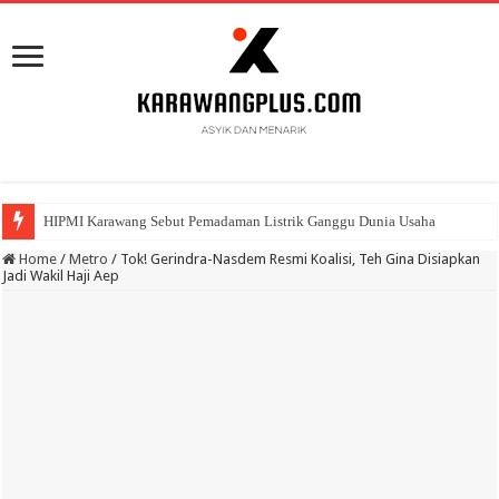
HIPMI Karawang Sebut Pemadaman Listrik Ganggu Dunia Usaha
BPK Ganjar WTP ke 11 Pada Laporan Keuangan Pemda Karawang
Home
/
Metro
/
Tok! Gerindra-Nasdem Resmi Koalisi, Teh Gina Disiapkan
Jadi Wakil Haji Aep