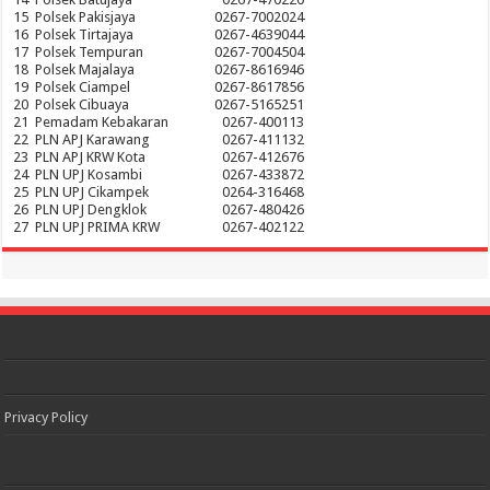
15
Polsek Pakisjaya
0267-7002024
16
Polsek Tirtajaya
0267-4639044
17
Polsek Tempuran
0267-7004504
18
Polsek Majalaya
0267-8616946
19
Polsek Ciampel
0267-8617856
20
Polsek Cibuaya
0267-5165251
21
Pemadam Kebakaran
0267-400113
22
PLN APJ Karawang
0267-411132
23
PLN APJ KRW Kota
0267-412676
24
PLN UPJ Kosambi
0267-433872
25
PLN UPJ Cikampek
0264-316468
26
PLN UPJ Dengklok
0267-480426
27
PLN UPJ PRIMA KRW
0267-402122
Privacy Policy