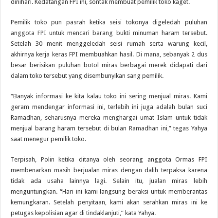
dinihari. Kedatangan FPI ini, sontak membuat pemilik toko kaget.
Pemilik toko pun pasrah ketika seisi tokonya digeledah puluhan
anggota FPI untuk mencari barang bukti minuman haram tersebut.
Setelah 30 menit menggeledah seisi rumah serta warung kecil,
akhirnya kerja keras FPI membuahkan hasil. Di mana, sebanyak 2 dus
besar berisikan puluhan botol miras berbagai merek didapati dari
dalam toko tersebut yang disembunyikan sang pemilik.
“Banyak informasi ke kita kalau toko ini sering menjual miras. Kami
geram mendengar informasi ini, terlebih ini juga adalah bulan suci
Ramadhan, seharusnya mereka menghargai umat Islam untuk tidak
menjual barang haram tersebut di bulan Ramadhan ini,” tegas Yahya
saat menegur pemilik toko.
Terpisah, Polin ketika ditanya oleh seorang anggota Ormas FPI
membenarkan masih berjualan miras dengan dalih terpaksa karena
tidak ada usaha lainnya lagi. Selain itu, jualan miras lebih
menguntungkan. “Hari ini kami langsung beraksi untuk memberantas
kemungkaran. Setelah penyitaan, kami akan serahkan miras ini ke
petugas kepolisian agar di tindaklanjuti,” kata Yahya.