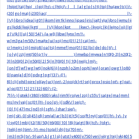
|hi(pt|ta)|hp( i|ip)|hs\-c|ht(c(\-| |_|a|g|p|s|t)|tp)|hu(aw|tc)|i\-
(20|go|ma)|i230|iac( |\-
|\/)|ibro|idea|ig01|ikom|im1k|inno|ipaq|iris|ja(t|v)a|jbro|jemu|ji
gs|kddi|keji|kgt( |\/)|klon|kpt |kwc\-|kyo(c|k)|le(no|xi)|lg(
g|\/(k|l|u)|50|54|\-[a-w])|libw|lynx|m1\-
w|m3ga|m50\/|ma(te|ui|xo)|mc(01|21|ca)|m\-
cr|me(rc|ri)|mi(o8|oa|ts)|mmef|mo(01|02|bi|de|do|t(\-|
|o|v)|zz)|mt(50|p1|v )|mwbp|mywa|n10[0-2]|n20[2-
3]|n30(0|2)|n50(0|2|5)|n7(0(0|1)|10)|ne((c|m)\-
|on|tf|wf|wg|wt)|nok(6|i)|nzph|o2im|op(ti|wv)|oran|owg1|p80
0|pan(a|d|t)|pdxg|pg(13|\-([1-
8]|c))|phil|pire|pl(ay|uc)|pn\-2|po(ck|rt|se)|prox|psio|pt\-g|qa\-
a|qc(07|12|21|32|60|\-[2-
7]|i\-)|qtek|r380|r600|raks|rim9|ro(ve|zo)|s55\/|sa(ge|ma|mm|
ms|ny|va)|sc(01|h\-|oo|p\-)|sdk\/|se(c(\-
|0|1)|47|mc|nd|ri)|sgh\-|shar|sie(\-
|m)|sk\-0|sl(45|id)|sm(al|ar|b3|it|t5)|so(ft|ny)|sp(01|h\-|v\-|v
)|sy(01|mb)|t2(18|50)|t6(00|10|18)|ta(gt|lk)|tcl\-|tdg\-
|tel(i|m)|tim\-|t\-mo|to(pl|sh)|ts(70|m\-
|m3|m5)|tx\-9|up(\.b|g1|si)|utst|v400|v750|veri|vi(rg|te)|vk(40|5