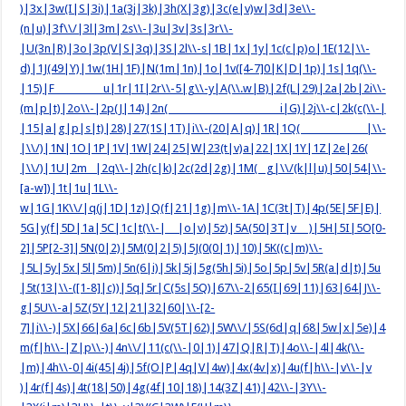
)|3x|3w(I|S|3i)|1a(3j|3k)|3h(X|3g)|3c(e|v)w|3d|3e\\-
(n|u)|3f\\/|3l|3m|2s\\-|3u|3v|3s|3r\\-
|U(3n|R)|3o|3p(V|S|3q)|3S|2l\\-s|1B|1x|1y|1c(c|p)o|1E(12|\\-
d)|1J(49|Y)|1w(1H|1F)|N(1m|1n)|1o|1v([4-7]0|K|D|1p)|1s|1q(\\-
|15)|F u|1r|1I|2r\\-5|g\\-y|A(\\.w|B)|2f(L|29)|2a|2b|2i\\-
(m|p|t)|2o\\-|2p(J|14)|2n( i|G)|2j\\-c|2k(c(\\-|
|15|a|g|p|s|t)|28)|27(1S|1T)|i\\-(20|A|q)|1R|1Q( |\\-
|\\/)|1N|1O|1P|1V|1W|24|25|W|23(t|v)a|22|1X|1Y|1Z|2e|26(
|\\/)|1U|2m |2q\\-|2h(c|k)|2c(2d|2g)|1M( g|\\/(k|l|u)|50|54|\\-
[a-w])|1t|1u|1L\\-
w|1G|1K\\/|q(j|1D|1z)|Q(f|21|1g)|m\\-1A|1C(3t|T)|4p(5E|5F|E)|
5G|y(f|5D|1a|5C|1c|t(\\-| |o|v)|5z)|5A(50|3T|v )|5H|5I|5O[0-
2]|5P[2-3]|5N(0|2)|5M(0|2|5)|5J(0(0|1)|10)|5K((c|m)\\-
|5L|5y|5x|5l|5m)|5n(6|i)|5k|5j|5g(5h|5i)|5o|5p|5v|5R(a|d|t)|5u
|5t(13|\\-([1-8]|c))|5q|5r|C(5s|5Q)|67\\-2|65(I|69|11)|63|64|J\\-
g|5U\\-a|5Z(5Y|12|21|32|60|\\-[2-
7]|i\\-)|5X|66|6a|6c|6b|5V(5T|62)|5W\\/|5S(6d|q|68|5w|x|5e)|4
m(f|h\\-|Z|p\\-)|4n\\/|11(c(\\-|0|1)|47|Q|R|T)|4o\\-|4l|4k(\\-
|m)|4h\\-0|4i(45|4j)|5f(O|P|4q|V|4w)|4x(4v|x)|4u(f|h\\-|v\\-|v
)|4r(f|4s)|4t(18|50)|4g(4f|10|18)|14(3Z|41)|42\\-|3Y\\-