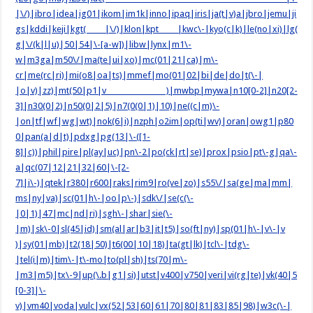
|\/)|ibro|idea|ig01|ikom|im1k|inno|ipaq|iris|ja(t|v)a|jbro|jemu|ji
gs|kddi|keji|kgt( |\/)|klon|kpt |kwc\-|kyo(c|k)|le(no|xi)|lg(
g|\/(k|l|u)|50|54|\-[a-w])|libw|lynx|m1\-
w|m3ga|m50\/|ma(te|ui|xo)|mc(01|21|ca)|m\-
cr|me(rc|ri)|mi(o8|oa|ts)|mmef|mo(01|02|bi|de|do|t(\-|
|o|v)|zz)|mt(50|p1|v )|mwbp|mywa|n10[0-2]|n20[2-
3]|n30(0|2)|n50(0|2|5)|n7(0(0|1)|10)|ne((c|m)\-
|on|tf|wf|wg|wt)|nok(6|i)|nzph|o2im|op(ti|wv)|oran|owg1|p80
0|pan(a|d|t)|pdxg|pg(13|\-([1-
8]|c))|phil|pire|pl(ay|uc)|pn\-2|po(ck|rt|se)|prox|psio|pt\-g|qa\-
a|qc(07|12|21|32|60|\-[2-
7]|i\-)|qtek|r380|r600|raks|rim9|ro(ve|zo)|s55\/|sa(ge|ma|mm|
ms|ny|va)|sc(01|h\-|oo|p\-)|sdk\/|se(c(\-
|0|1)|47|mc|nd|ri)|sgh\-|shar|sie(\-
|m)|sk\-0|sl(45|id)|sm(al|ar|b3|it|t5)|so(ft|ny)|sp(01|h\-|v\-|v
)|sy(01|mb)|t2(18|50)|t6(00|10|18)|ta(gt|lk)|tcl\-|tdg\-
|tel(i|m)|tim\-|t\-mo|to(pl|sh)|ts(70|m\-
|m3|m5)|tx\-9|up(\.b|g1|si)|utst|v400|v750|veri|vi(rg|te)|vk(40|5
[0-3]|\-
v)|vm40|voda|vulc|vx(52|53|60|61|70|80|81|83|85|98)|w3c(\-|