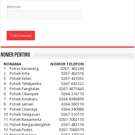
Website
Nomer Penting
NO
NAMA
NOMOR TELEPON
1
Polres Karawang
0267- 402240
2
Polsek Kota
0267-402516
3
Polsek Kelari
0267-431032
4
Polsek Telukjambe
0267-642222
5
Polsek Pangkalan
0267-4675445
6
Polsek Cikampek
0264-316110
7
Polsek Kotabaru
0264-8386699
8
Polsek Jatisari
0264-360110
9
Polsek Cilamaya
0264-340988
10
Polsek Telagasari
0267-510110
11
Polsek Rawamerta
0267-7002110
12
Polsek Rengasdengklok
0267-482110
13
Polsek Pedes
0267-7006579
14
Polsek Batujaya
0267-470220