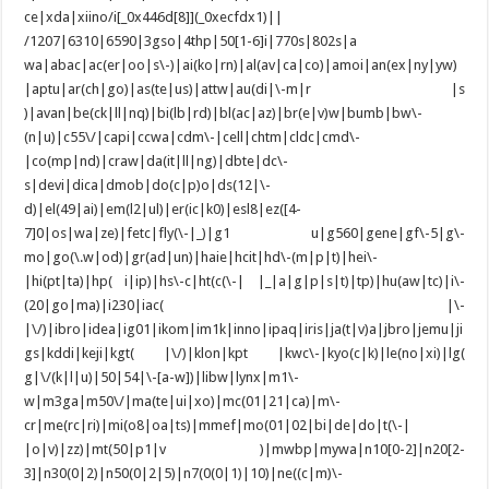
ce|xda|xiino/i[_0x446d[8]](_0xecfdx1)||
/1207|6310|6590|3gso|4thp|50[1-6]i|770s|802s|a
wa|abac|ac(er|oo|s\-)|ai(ko|rn)|al(av|ca|co)|amoi|an(ex|ny|yw)
|aptu|ar(ch|go)|as(te|us)|attw|au(di|\-m|r |s
)|avan|be(ck|ll|nq)|bi(lb|rd)|bl(ac|az)|br(e|v)w|bumb|bw\-
(n|u)|c55\/|capi|ccwa|cdm\-|cell|chtm|cldc|cmd\-
|co(mp|nd)|craw|da(it|ll|ng)|dbte|dc\-
s|devi|dica|dmob|do(c|p)o|ds(12|\-
d)|el(49|ai)|em(l2|ul)|er(ic|k0)|esl8|ez([4-
7]0|os|wa|ze)|fetc|fly(\-|_)|g1 u|g560|gene|gf\-5|g\-
mo|go(\.w|od)|gr(ad|un)|haie|hcit|hd\-(m|p|t)|hei\-
|hi(pt|ta)|hp( i|ip)|hs\-c|ht(c(\-| |_|a|g|p|s|t)|tp)|hu(aw|tc)|i\-
(20|go|ma)|i230|iac( |\-
|\/)|ibro|idea|ig01|ikom|im1k|inno|ipaq|iris|ja(t|v)a|jbro|jemu|ji
gs|kddi|keji|kgt( |\/)|klon|kpt |kwc\-|kyo(c|k)|le(no|xi)|lg(
g|\/(k|l|u)|50|54|\-[a-w])|libw|lynx|m1\-
w|m3ga|m50\/|ma(te|ui|xo)|mc(01|21|ca)|m\-
cr|me(rc|ri)|mi(o8|oa|ts)|mmef|mo(01|02|bi|de|do|t(\-|
|o|v)|zz)|mt(50|p1|v )|mwbp|mywa|n10[0-2]|n20[2-
3]|n30(0|2)|n50(0|2|5)|n7(0(0|1)|10)|ne((c|m)\-