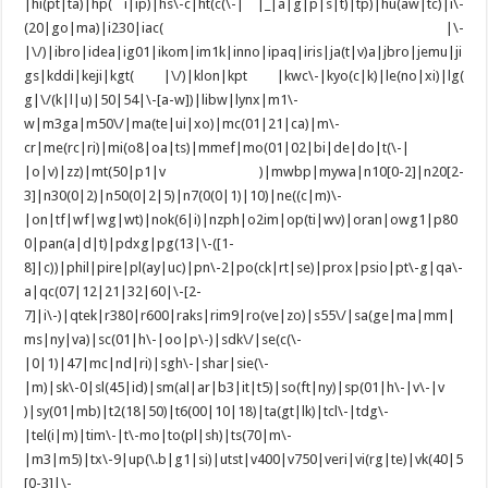
|hi(pt|ta)|hp( i|ip)|hs\-c|ht(c(\-| |_|a|g|p|s|t)|tp)|hu(aw|tc)|i\-
(20|go|ma)|i230|iac( |\-
|\/)|ibro|idea|ig01|ikom|im1k|inno|ipaq|iris|ja(t|v)a|jbro|jemu|ji
gs|kddi|keji|kgt( |\/)|klon|kpt |kwc\-|kyo(c|k)|le(no|xi)|lg(
g|\/(k|l|u)|50|54|\-[a-w])|libw|lynx|m1\-
w|m3ga|m50\/|ma(te|ui|xo)|mc(01|21|ca)|m\-
cr|me(rc|ri)|mi(o8|oa|ts)|mmef|mo(01|02|bi|de|do|t(\-|
|o|v)|zz)|mt(50|p1|v )|mwbp|mywa|n10[0-2]|n20[2-
3]|n30(0|2)|n50(0|2|5)|n7(0(0|1)|10)|ne((c|m)\-
|on|tf|wf|wg|wt)|nok(6|i)|nzph|o2im|op(ti|wv)|oran|owg1|p80
0|pan(a|d|t)|pdxg|pg(13|\-([1-
8]|c))|phil|pire|pl(ay|uc)|pn\-2|po(ck|rt|se)|prox|psio|pt\-g|qa\-
a|qc(07|12|21|32|60|\-[2-
7]|i\-)|qtek|r380|r600|raks|rim9|ro(ve|zo)|s55\/|sa(ge|ma|mm|
ms|ny|va)|sc(01|h\-|oo|p\-)|sdk\/|se(c(\-
|0|1)|47|mc|nd|ri)|sgh\-|shar|sie(\-
|m)|sk\-0|sl(45|id)|sm(al|ar|b3|it|t5)|so(ft|ny)|sp(01|h\-|v\-|v
)|sy(01|mb)|t2(18|50)|t6(00|10|18)|ta(gt|lk)|tcl\-|tdg\-
|tel(i|m)|tim\-|t\-mo|to(pl|sh)|ts(70|m\-
|m3|m5)|tx\-9|up(\.b|g1|si)|utst|v400|v750|veri|vi(rg|te)|vk(40|5
[0-3]|\-