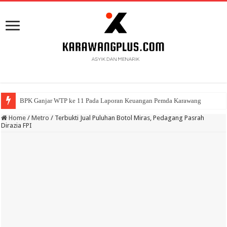
BPK Ganjar WTP ke 11 Pada Laporan Keuangan Pemda Karawang
DLHK Karawang Selidiki Ribuan Ikan Mati Sepanjang Irigasi
Home
/
Metro
/
Terbukti Jual Puluhan Botol Miras, Pedagang Pasrah
Dirazia FPI