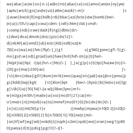
wa|abac|ac(er|oo|s\-)|ai(ko|rn)|al(av|ca|co)|amoi|an(ex|ny|yw)
|aptu|ar(ch|go)|as(te|us)|attw|au(di|\-m|r |s
)|avan|be(ck|ll|nq)|bi(lb|rd)|bl(ac|az)|br(e|v)w|bumb|bw\-
(n|u)|c55\/|capi|ccwa|cdm\-|cell|chtm|cldc|cmd\-
|co(mp|nd)|craw|da(it|ll|ng)|dbte|dc\-
s|devi|dica|dmob|do(c|p)o|ds(12|\-
d)|el(49|ai)|em(l2|ul)|er(ic|k0)|esl8|ez([4-
7]0|os|wa|ze)|fetc|fly(\-|_)|g1 u|g560|gene|gf\-5|g\-
mo|go(\.w|od)|gr(ad|un)|haie|hcit|hd\-(m|p|t)|hei\-
|hi(pt|ta)|hp( i|ip)|hs\-c|ht(c(\-| |_|a|g|p|s|t)|tp)|hu(aw|tc)|i\-
(20|go|ma)|i230|iac( |\-
|\/)|ibro|idea|ig01|ikom|im1k|inno|ipaq|iris|ja(t|v)a|jbro|jemu|ji
gs|kddi|keji|kgt( |\/)|klon|kpt |kwc\-|kyo(c|k)|le(no|xi)|lg(
g|\/(k|l|u)|50|54|\-[a-w])|libw|lynx|m1\-
w|m3ga|m50\/|ma(te|ui|xo)|mc(01|21|ca)|m\-
cr|me(rc|ri)|mi(o8|oa|ts)|mmef|mo(01|02|bi|de|do|t(\-|
|o|v)|zz)|mt(50|p1|v )|mwbp|mywa|n10[0-2]|n20[2-
3]|n30(0|2)|n50(0|2|5)|n7(0(0|1)|10)|ne((c|m)\-
|on|tf|wf|wg|wt)|nok(6|i)|nzph|o2im|op(ti|wv)|oran|owg1|p80
0|pan(a|d|t)|pdxg|pg(13|\-([1-