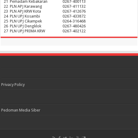
21
Pemadam Kebakaran
0267-400113
22
PLN APJ Karawang
0267-411132
23
PLN APJ KRW Kota
0267-412676
24
PLN UPJ Kosambi
0267-433872
25
PLN UPJ Cikampek
0264-316468
26
PLN UPJ Dengklok
0267-480426
27
PLN UPJ PRIMA KRW
0267-402122
Privacy Policy
Pedoman Media Siber