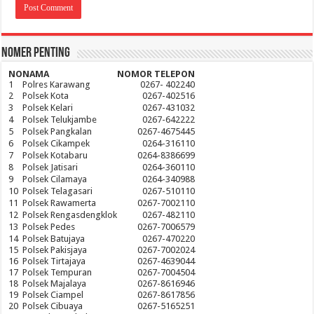
Nomer Penting
NO
NAMA
NOMOR TELEPON
1
Polres Karawang
0267- 402240
2
Polsek Kota
0267-402516
3
Polsek Kelari
0267-431032
4
Polsek Telukjambe
0267-642222
5
Polsek Pangkalan
0267-4675445
6
Polsek Cikampek
0264-316110
7
Polsek Kotabaru
0264-8386699
8
Polsek Jatisari
0264-360110
9
Polsek Cilamaya
0264-340988
10
Polsek Telagasari
0267-510110
11
Polsek Rawamerta
0267-7002110
12
Polsek Rengasdengklok
0267-482110
13
Polsek Pedes
0267-7006579
14
Polsek Batujaya
0267-470220
15
Polsek Pakisjaya
0267-7002024
16
Polsek Tirtajaya
0267-4639044
17
Polsek Tempuran
0267-7004504
18
Polsek Majalaya
0267-8616946
19
Polsek Ciampel
0267-8617856
20
Polsek Cibuaya
0267-5165251