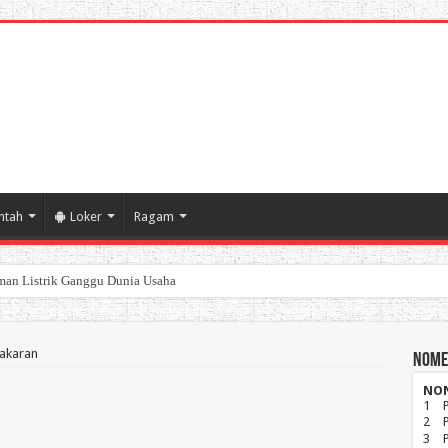
ntah
Loker
Ragam
poran Keuangan Pemda Karawang
akaran
Nome
NO
1
2
3