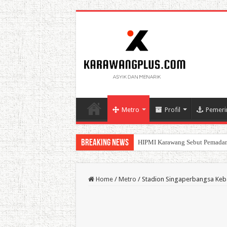
Metro
Profil
Pemeri
Breaking News
BPK Ganjar WTP ke 11 Pada La
Home
/
Metro
/
Stadion Singaperbangsa Keb