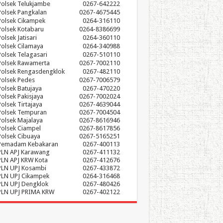
Polsek Telukjambe
0267-642222
Polsek Pangkalan
0267-4675445
Polsek Cikampek
0264-316110
Polsek Kotabaru
0264-8386699
olsek Jatisari
0264-360110
Polsek Cilamaya
0264-340988
Polsek Telagasari
0267-510110
Polsek Rawamerta
0267-7002110
Polsek Rengasdengklok
0267-482110
Polsek Pedes
0267-7006579
Polsek Batujaya
0267-470220
Polsek Pakisjaya
0267-7002024
Polsek Tirtajaya
0267-4639044
Polsek Tempuran
0267-7004504
Polsek Majalaya
0267-8616946
Polsek Ciampel
0267-8617856
Polsek Cibuaya
0267-5165251
Pemadam Kebakaran
0267-400113
PLN APJ Karawang
0267-411132
PLN APJ KRW Kota
0267-412676
PLN UPJ Kosambi
0267-433872
PLN UPJ Cikampek
0264-316468
PLN UPJ Dengklok
0267-480426
PLN UPJ PRIMA KRW
0267-402122