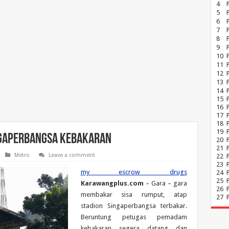
4
5
6
7
8
P
9
10
11
12
13
14
15
16
17
18
19
ngaperbangsa Kebakaran
20
21
Metro
Leave a comment
22
23
my escrow drugs
24
25
Karawangplus.com
– Gara – gara
26
membakar sisa rumput, atap
27
stadion Singaperbangsa terbakar.
Beruntung petugas pemadam
kebakaran segera datang dan