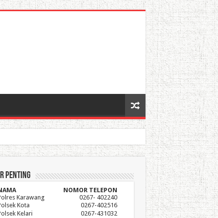
r Penting
NAMA
NOMOR TELEPON
Polres Karawang
0267- 402240
Polsek Kota
0267-402516
Polsek Kelari
0267-431032