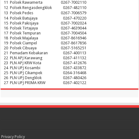
11
Polsek Rawamerta
0267-7002110
12
Polsek Rengasdengklok
0267-482110
13
Polsek Pedes
0267-7006579
14
Polsek Batujaya
0267-470220
15
Polsek Pakisjaya
0267-7002024
16
Polsek Tirtajaya
0267-4639044
17
Polsek Tempuran
0267-7004504
18
Polsek Majalaya
0267-8616946
19
Polsek Ciampel
0267-8617856
20
Polsek Cibuaya
0267-5165251
21
Pemadam Kebakaran
0267-400113
22
PLN APJ Karawang
0267-411132
23
PLN APJ KRW Kota
0267-412676
24
PLN UPJ Kosambi
0267-433872
25
PLN UPJ Cikampek
0264-316468
26
PLN UPJ Dengklok
0267-480426
27
PLN UPJ PRIMA KRW
0267-402122
Privacy Policy