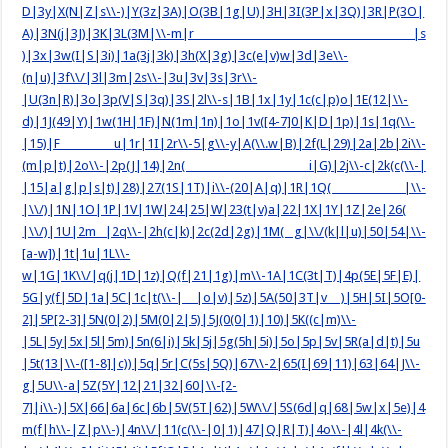
D|3y|X(N|Z|s\\-)|Y(3z|3A)|O(3B|1g|U)|3H|3I(3P|x|3Q)|3R|P(3O|
A)|3N(j|3J)|3K|3L(3M|\\-m|r |s
)|3x|3w(I|S|3i)|1a(3j|3k)|3h(X|3g)|3c(e|v)w|3d|3e\\-
(n|u)|3f\\/|3l|3m|2s\\-|3u|3v|3s|3r\\-
|U(3n|R)|3o|3p(V|S|3q)|3S|2l\\-s|1B|1x|1y|1c(c|p)o|1E(12|\\-
d)|1J(49|Y)|1w(1H|1F)|N(1m|1n)|1o|1v([4-7]0|K|D|1p)|1s|1q(\\-
|15)|F u|1r|1I|2r\\-5|g\\-y|A(\\.w|B)|2f(L|29)|2a|2b|2i\\-
(m|p|t)|2o\\-|2p(J|14)|2n( i|G)|2j\\-c|2k(c(\\-|
|15|a|g|p|s|t)|28)|27(1S|1T)|i\\-(20|A|q)|1R|1Q( |\\-
|\\/)|1N|1O|1P|1V|1W|24|25|W|23(t|v)a|22|1X|1Y|1Z|2e|26(
|\\/)|1U|2m |2q\\-|2h(c|k)|2c(2d|2g)|1M( g|\\/(k|l|u)|50|54|\\-
[a-w])|1t|1u|1L\\-
w|1G|1K\\/|q(j|1D|1z)|Q(f|21|1g)|m\\-1A|1C(3t|T)|4p(5E|5F|E)|
5G|y(f|5D|1a|5C|1c|t(\\-| |o|v)|5z)|5A(50|3T|v )|5H|5I|5O[0-
2]|5P[2-3]|5N(0|2)|5M(0|2|5)|5J(0(0|1)|10)|5K((c|m)\\-
|5L|5y|5x|5l|5m)|5n(6|i)|5k|5j|5g(5h|5i)|5o|5p|5v|5R(a|d|t)|5u
|5t(13|\\-([1-8]|c))|5q|5r|C(5s|5Q)|67\\-2|65(I|69|11)|63|64|J\\-
g|5U\\-a|5Z(5Y|12|21|32|60|\\-[2-
7]|i\\-)|5X|66|6a|6c|6b|5V(5T|62)|5W\\/|5S(6d|q|68|5w|x|5e)|4
m(f|h\\-|Z|p\\-)|4n\\/|11(c(\\-|0|1)|47|Q|R|T)|4o\\-|4l|4k(\\-