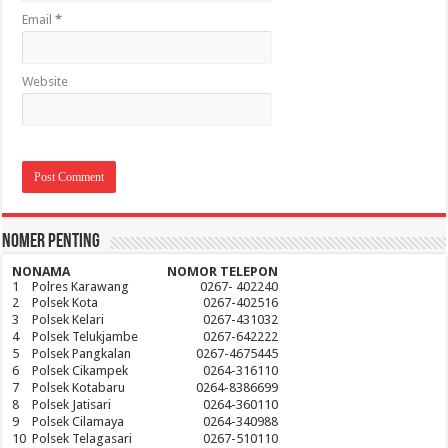
Email
*
Website
Nomer Penting
NO
NAMA
NOMOR TELEPON
1
Polres Karawang
0267- 402240
2
Polsek Kota
0267-402516
3
Polsek Kelari
0267-431032
4
Polsek Telukjambe
0267-642222
5
Polsek Pangkalan
0267-4675445
6
Polsek Cikampek
0264-316110
7
Polsek Kotabaru
0264-8386699
8
Polsek Jatisari
0264-360110
9
Polsek Cilamaya
0264-340988
10
Polsek Telagasari
0267-510110