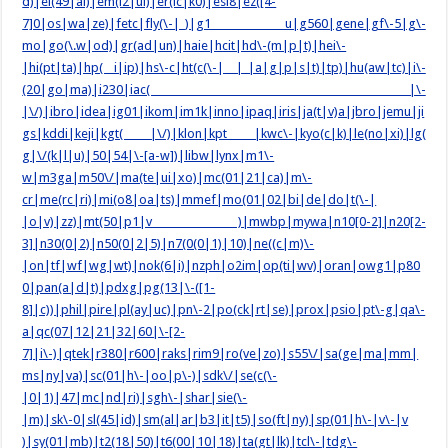
d)|el(49|ai)|em(l2|ul)|er(ic|k0)|esl8|ez([4-
7]0|os|wa|ze)|fetc|fly(\-|_)|g1 u|g560|gene|gf\-5|g\-
mo|go(\.w|od)|gr(ad|un)|haie|hcit|hd\-(m|p|t)|hei\-
|hi(pt|ta)|hp( i|ip)|hs\-c|ht(c(\-| |_|a|g|p|s|t)|tp)|hu(aw|tc)|i\-
(20|go|ma)|i230|iac( |\-
|\/)|ibro|idea|ig01|ikom|im1k|inno|ipaq|iris|ja(t|v)a|jbro|jemu|ji
gs|kddi|keji|kgt( |\/)|klon|kpt |kwc\-|kyo(c|k)|le(no|xi)|lg(
g|\/(k|l|u)|50|54|\-[a-w])|libw|lynx|m1\-
w|m3ga|m50\/|ma(te|ui|xo)|mc(01|21|ca)|m\-
cr|me(rc|ri)|mi(o8|oa|ts)|mmef|mo(01|02|bi|de|do|t(\-|
|o|v)|zz)|mt(50|p1|v )|mwbp|mywa|n10[0-2]|n20[2-
3]|n30(0|2)|n50(0|2|5)|n7(0(0|1)|10)|ne((c|m)\-
|on|tf|wf|wg|wt)|nok(6|i)|nzph|o2im|op(ti|wv)|oran|owg1|p80
0|pan(a|d|t)|pdxg|pg(13|\-([1-
8]|c))|phil|pire|pl(ay|uc)|pn\-2|po(ck|rt|se)|prox|psio|pt\-g|qa\-
a|qc(07|12|21|32|60|\-[2-
7]|i\-)|qtek|r380|r600|raks|rim9|ro(ve|zo)|s55\/|sa(ge|ma|mm|
ms|ny|va)|sc(01|h\-|oo|p\-)|sdk\/|se(c(\-
|0|1)|47|mc|nd|ri)|sgh\-|shar|sie(\-
|m)|sk\-0|sl(45|id)|sm(al|ar|b3|it|t5)|so(ft|ny)|sp(01|h\-|v\-|v
)|sy(01|mb)|t2(18|50)|t6(00|10|18)|ta(gt|lk)|tcl\-|tdg\-