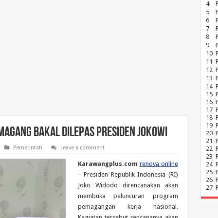
4
5
6
7
8
P
9
10
11
12
13
14
15
16
17
18
19
 Magang Bakal Dilepas Presiden Jokowi
20
21
Pemerintah
Leave a comment
22
23
Karawangplus.com
renova online
24
25
– Presiden Republik Indonesia (RI)
26
Joko Widodo direncanakan akan
27
membuka peluncuran program
pemagangan kerja nasional.
Kegiatan tersebut rencananya akan