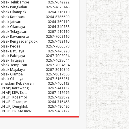
Polsek Telukjambe
0267-642222
Polsek Pangkalan
0267-4675445
Polsek Cikampek
0264-316110
Polsek Kotabaru
0264-8386699
olsek Jatisari
0264-360110
Polsek Cilamaya
0264-340988
Polsek Telagasari
0267-510110
Polsek Rawamerta
0267-7002110
Polsek Rengasdengklok
0267-482110
Polsek Pedes
0267-7006579
Polsek Batujaya
0267-470220
Polsek Pakisjaya
0267-7002024
Polsek Tirtajaya
0267-4639044
Polsek Tempuran
0267-7004504
Polsek Majalaya
0267-8616946
Polsek Ciampel
0267-8617856
Polsek Cibuaya
0267-5165251
Pemadam Kebakaran
0267-400113
PLN APJ Karawang
0267-411132
PLN APJ KRW Kota
0267-412676
PLN UPJ Kosambi
0267-433872
PLN UPJ Cikampek
0264-316468
PLN UPJ Dengklok
0267-480426
PLN UPJ PRIMA KRW
0267-402122