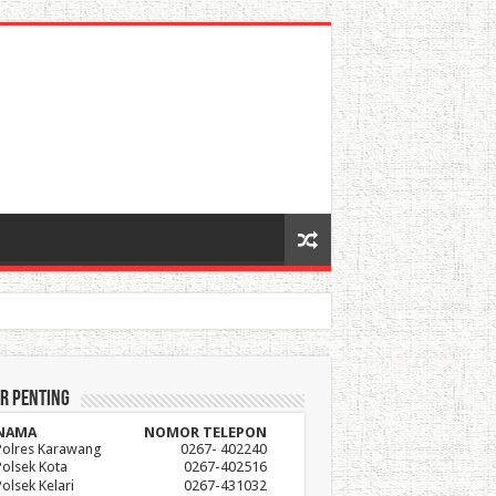
r Penting
NAMA
NOMOR TELEPON
Polres Karawang
0267- 402240
Polsek Kota
0267-402516
Polsek Kelari
0267-431032