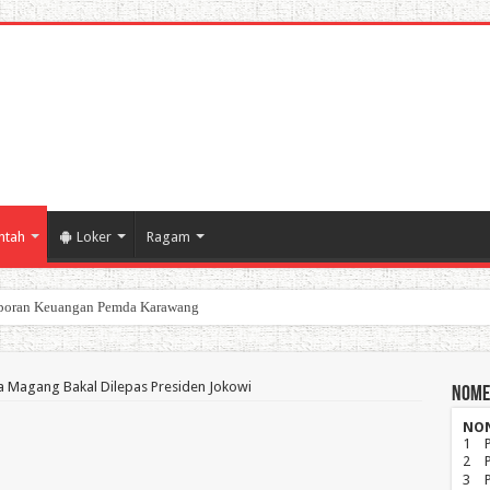
ntah
Loker
Ragam
poran Keuangan Pemda Karawang
ta Magang Bakal Dilepas Presiden Jokowi
Nome
NO
1
2
3