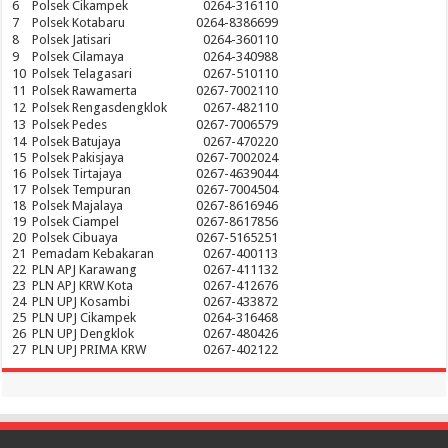
6
Polsek Cikampek
0264-316110
7
Polsek Kotabaru
0264-8386699
8
Polsek Jatisari
0264-360110
9
Polsek Cilamaya
0264-340988
10
Polsek Telagasari
0267-510110
11
Polsek Rawamerta
0267-7002110
12
Polsek Rengasdengklok
0267-482110
13
Polsek Pedes
0267-7006579
14
Polsek Batujaya
0267-470220
15
Polsek Pakisjaya
0267-7002024
16
Polsek Tirtajaya
0267-4639044
17
Polsek Tempuran
0267-7004504
18
Polsek Majalaya
0267-8616946
19
Polsek Ciampel
0267-8617856
20
Polsek Cibuaya
0267-5165251
21
Pemadam Kebakaran
0267-400113
22
PLN APJ Karawang
0267-411132
23
PLN APJ KRW Kota
0267-412676
24
PLN UPJ Kosambi
0267-433872
25
PLN UPJ Cikampek
0264-316468
26
PLN UPJ Dengklok
0267-480426
27
PLN UPJ PRIMA KRW
0267-402122