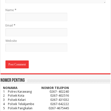
Name
*
Email
*
Website
Nomer Penting
NO
NAMA
NOMOR TELEPON
1
Polres Karawang
0267- 402240
2
Polsek Kota
0267-402516
3
Polsek Kelari
0267-431032
4
Polsek Telukjambe
0267-642222
5
Polsek Pangkalan
0267-4675445