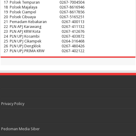
17
Polsek Tempuran
0267-7004504
18
Polsek Majalaya
0267-8616946
19
Polsek Ciampel
0267-8617856
20
Polsek Cibuaya
0267-5165251
21
Pemadam Kebakaran
0267-400113
22
PLN APJ Karawang
0267-411132
23
PLN APJ KRW Kota
0267-412676
24
PLN UPJ Kosambi
0267-433872
25
PLN UPJ Cikampek
0264-316468
26
PLN UPJ Dengklok
0267-480426
27
PLN UPJ PRIMA KRW
0267-402122
Privacy Policy
Pedoman Media Siber