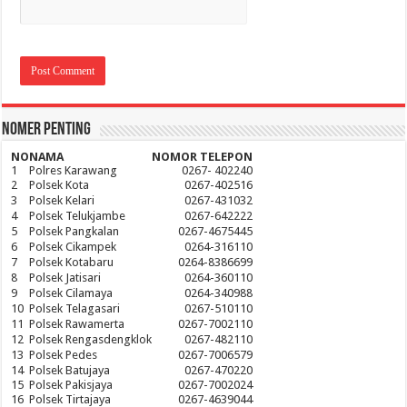
Nomer Penting
NO
NAMA
NOMOR TELEPON
1
Polres Karawang
0267- 402240
2
Polsek Kota
0267-402516
3
Polsek Kelari
0267-431032
4
Polsek Telukjambe
0267-642222
5
Polsek Pangkalan
0267-4675445
6
Polsek Cikampek
0264-316110
7
Polsek Kotabaru
0264-8386699
8
Polsek Jatisari
0264-360110
9
Polsek Cilamaya
0264-340988
10
Polsek Telagasari
0267-510110
11
Polsek Rawamerta
0267-7002110
12
Polsek Rengasdengklok
0267-482110
13
Polsek Pedes
0267-7006579
14
Polsek Batujaya
0267-470220
15
Polsek Pakisjaya
0267-7002024
16
Polsek Tirtajaya
0267-4639044