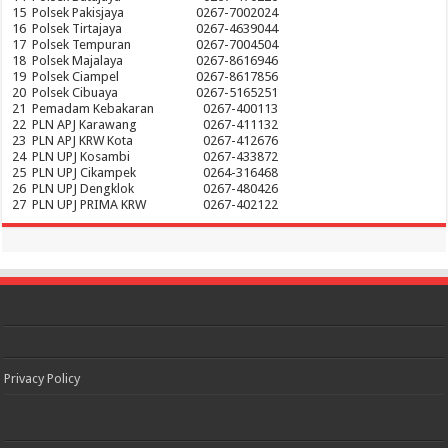
15
Polsek Pakisjaya
0267-7002024
16
Polsek Tirtajaya
0267-4639044
17
Polsek Tempuran
0267-7004504
18
Polsek Majalaya
0267-8616946
19
Polsek Ciampel
0267-8617856
20
Polsek Cibuaya
0267-5165251
21
Pemadam Kebakaran
0267-400113
22
PLN APJ Karawang
0267-411132
23
PLN APJ KRW Kota
0267-412676
24
PLN UPJ Kosambi
0267-433872
25
PLN UPJ Cikampek
0264-316468
26
PLN UPJ Dengklok
0267-480426
27
PLN UPJ PRIMA KRW
0267-402122
Privacy Policy