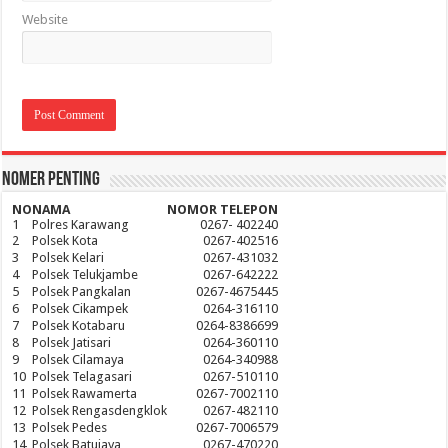
Website
Nomer Penting
NO
NAMA
NOMOR TELEPON
1
Polres Karawang
0267- 402240
2
Polsek Kota
0267-402516
3
Polsek Kelari
0267-431032
4
Polsek Telukjambe
0267-642222
5
Polsek Pangkalan
0267-4675445
6
Polsek Cikampek
0264-316110
7
Polsek Kotabaru
0264-8386699
8
Polsek Jatisari
0264-360110
9
Polsek Cilamaya
0264-340988
10
Polsek Telagasari
0267-510110
11
Polsek Rawamerta
0267-7002110
12
Polsek Rengasdengklok
0267-482110
13
Polsek Pedes
0267-7006579
14
Polsek Batujaya
0267-470220