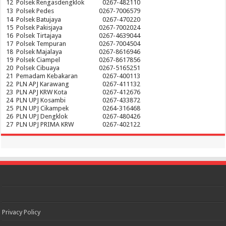
12
Polsek Rengasdengklok
0267-482110
13
Polsek Pedes
0267-7006579
14
Polsek Batujaya
0267-470220
15
Polsek Pakisjaya
0267-7002024
16
Polsek Tirtajaya
0267-4639044
17
Polsek Tempuran
0267-7004504
18
Polsek Majalaya
0267-8616946
19
Polsek Ciampel
0267-8617856
20
Polsek Cibuaya
0267-5165251
21
Pemadam Kebakaran
0267-400113
22
PLN APJ Karawang
0267-411132
23
PLN APJ KRW Kota
0267-412676
24
PLN UPJ Kosambi
0267-433872
25
PLN UPJ Cikampek
0264-316468
26
PLN UPJ Dengklok
0267-480426
27
PLN UPJ PRIMA KRW
0267-402122
Privacy Policy