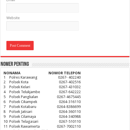
Website
Nomer Penting
NO
NAMA
NOMOR TELEPON
1
Polres Karawang
0267- 402240
2
Polsek Kota
0267-402516
3
Polsek Kelari
0267-431032
4
Polsek Telukjambe
0267-642222
5
Polsek Pangkalan
0267-4675445
6
Polsek Cikampek
0264-316110
7
Polsek Kotabaru
0264-8386699
8
Polsek Jatisari
0264-360110
9
Polsek Cilamaya
0264-340988
10
Polsek Telagasari
0267-510110
11
Polsek Rawamerta
0267-7002110