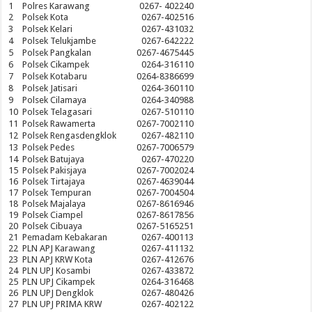
1
Polres Karawang
0267- 402240
2
Polsek Kota
0267-402516
3
Polsek Kelari
0267-431032
4
Polsek Telukjambe
0267-642222
5
Polsek Pangkalan
0267-4675445
6
Polsek Cikampek
0264-316110
7
Polsek Kotabaru
0264-8386699
8
Polsek Jatisari
0264-360110
9
Polsek Cilamaya
0264-340988
10
Polsek Telagasari
0267-510110
11
Polsek Rawamerta
0267-7002110
12
Polsek Rengasdengklok
0267-482110
13
Polsek Pedes
0267-7006579
14
Polsek Batujaya
0267-470220
15
Polsek Pakisjaya
0267-7002024
16
Polsek Tirtajaya
0267-4639044
17
Polsek Tempuran
0267-7004504
18
Polsek Majalaya
0267-8616946
19
Polsek Ciampel
0267-8617856
20
Polsek Cibuaya
0267-5165251
21
Pemadam Kebakaran
0267-400113
22
PLN APJ Karawang
0267-411132
23
PLN APJ KRW Kota
0267-412676
24
PLN UPJ Kosambi
0267-433872
25
PLN UPJ Cikampek
0264-316468
26
PLN UPJ Dengklok
0267-480426
27
PLN UPJ PRIMA KRW
0267-402122