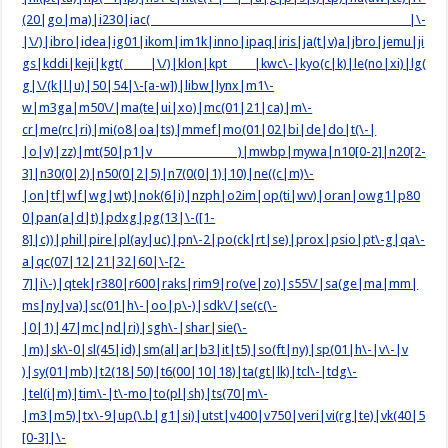
(20|go|ma)|i230|iac( |\-
|\/)|ibro|idea|ig01|ikom|im1k|inno|ipaq|iris|ja(t|v)a|jbro|jemu|ji
gs|kddi|keji|kgt( |\/)|klon|kpt |kwc\-|kyo(c|k)|le(no|xi)|lg(
g|\/(k|l|u)|50|54|\-[a-w])|libw|lynx|m1\-
w|m3ga|m50\/|ma(te|ui|xo)|mc(01|21|ca)|m\-
cr|me(rc|ri)|mi(o8|oa|ts)|mmef|mo(01|02|bi|de|do|t(\-|
|o|v)|zz)|mt(50|p1|v )|mwbp|mywa|n10[0-2]|n20[2-
3]|n30(0|2)|n50(0|2|5)|n7(0(0|1)|10)|ne((c|m)\-
|on|tf|wf|wg|wt)|nok(6|i)|nzph|o2im|op(ti|wv)|oran|owg1|p80
0|pan(a|d|t)|pdxg|pg(13|\-([1-
8]|c))|phil|pire|pl(ay|uc)|pn\-2|po(ck|rt|se)|prox|psio|pt\-g|qa\-
a|qc(07|12|21|32|60|\-[2-
7]|i\-)|qtek|r380|r600|raks|rim9|ro(ve|zo)|s55\/|sa(ge|ma|mm|
ms|ny|va)|sc(01|h\-|oo|p\-)|sdk\/|se(c(\-
|0|1)|47|mc|nd|ri)|sgh\-|shar|sie(\-
|m)|sk\-0|sl(45|id)|sm(al|ar|b3|it|t5)|so(ft|ny)|sp(01|h\-|v\-|v
)|sy(01|mb)|t2(18|50)|t6(00|10|18)|ta(gt|lk)|tcl\-|tdg\-
|tel(i|m)|tim\-|t\-mo|to(pl|sh)|ts(70|m\-
|m3|m5)|tx\-9|up(\.b|g1|si)|utst|v400|v750|veri|vi(rg|te)|vk(40|5
[0-3]|\-