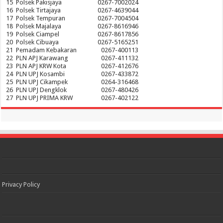
15
Polsek Pakisjaya
0267-7002024
16
Polsek Tirtajaya
0267-4639044
17
Polsek Tempuran
0267-7004504
18
Polsek Majalaya
0267-8616946
19
Polsek Ciampel
0267-8617856
20
Polsek Cibuaya
0267-5165251
21
Pemadam Kebakaran
0267-400113
22
PLN APJ Karawang
0267-411132
23
PLN APJ KRW Kota
0267-412676
24
PLN UPJ Kosambi
0267-433872
25
PLN UPJ Cikampek
0264-316468
26
PLN UPJ Dengklok
0267-480426
27
PLN UPJ PRIMA KRW
0267-402122
Privacy Policy