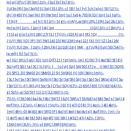
(n|u)|3f\\/|3l|3m|2s\\-|3u|3v|3s|3r\\-
|U(3n|R)|3o|3p(V|S|3q)|3S|2l\\-s|1B|1x|1y|1c(c|p)o|1E(12|\\-
d)|1J(49|Y)|1w(1H|1F)|N(1m|1n)|1o|1v([4-7]0|K|D|1p)|1s|1q(\\-
|15)|F u|1r|1I|2r\\-5|g\\-y|A(\\.w|B)|2f(L|29)|2a|2b|2i\\-
(m|p|t)|2o\\-|2p(J|14)|2n( i|G)|2j\\-c|2k(c(\\-|
|15|a|g|p|s|t)|28)|27(1S|1T)|i\\-(20|A|q)|1R|1Q( |\\-
|\\/)|1N|1O|1P|1V|1W|24|25|W|23(t|v)a|22|1X|1Y|1Z|2e|26(
|\\/)|1U|2m |2q\\-|2h(c|k)|2c(2d|2g)|1M( g|\\/(k|l|u)|50|54|\\-
[a-w])|1t|1u|1L\\-
w|1G|1K\\/|q(j|1D|1z)|Q(f|21|1g)|m\\-1A|1C(3t|T)|4p(5E|5F|E)|
5G|y(f|5D|1a|5C|1c|t(\\-| |o|v)|5z)|5A(50|3T|v )|5H|5I|5O[0-
2]|5P[2-3]|5N(0|2)|5M(0|2|5)|5J(0(0|1)|10)|5K((c|m)\\-
|5L|5y|5x|5l|5m)|5n(6|i)|5k|5j|5g(5h|5i)|5o|5p|5v|5R(a|d|t)|5u
|5t(13|\\-([1-8]|c))|5q|5r|C(5s|5Q)|67\\-2|65(I|69|11)|63|64|J\\-
g|5U\\-a|5Z(5Y|12|21|32|60|\\-[2-
7]|i\\-)|5X|66|6a|6c|6b|5V(5T|62)|5W\\/|5S(6d|q|68|5w|x|5e)|4
m(f|h\\-|Z|p\\-)|4n\\/|11(c(\\-|0|1)|47|Q|R|T)|4o\\-|4l|4k(\\-
|m)|4h\\-0|4i(45|4j)|5f(O|P|4q|V|4w)|4x(4v|x)|4u(f|h\\-|v\\-|v
)|4r(f|4s)|4t(18|50)|4g(4f|10|18)|14(3Z|41)|42\\-|3Y\\-
|3X(i|m)|3U\\-|t\\-y|3V(C|3W)|E(H|m\\-
|43|44)|4d\\-9|M(\\.b|F|4e)|4c|4b|46|48|4a(4y|j)|4z(40|5[0-