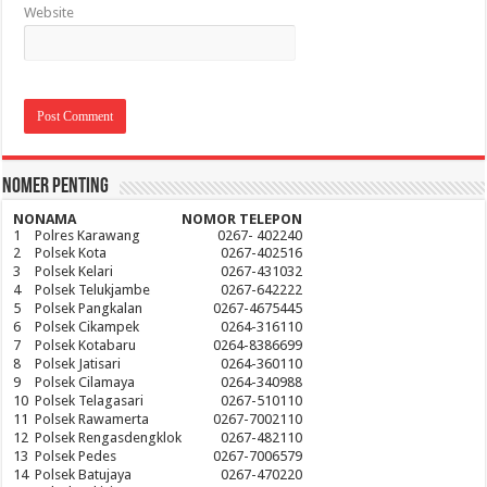
Website
Nomer Penting
NO
NAMA
NOMOR TELEPON
1
Polres Karawang
0267- 402240
2
Polsek Kota
0267-402516
3
Polsek Kelari
0267-431032
4
Polsek Telukjambe
0267-642222
5
Polsek Pangkalan
0267-4675445
6
Polsek Cikampek
0264-316110
7
Polsek Kotabaru
0264-8386699
8
Polsek Jatisari
0264-360110
9
Polsek Cilamaya
0264-340988
10
Polsek Telagasari
0267-510110
11
Polsek Rawamerta
0267-7002110
12
Polsek Rengasdengklok
0267-482110
13
Polsek Pedes
0267-7006579
14
Polsek Batujaya
0267-470220