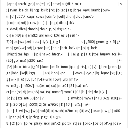
|aptu|ar(ch|go)|as(te|us)|attw|au(di|\-m|r |s
)|avan|be(ck|ll|nq)|bi(lb|rd)|bl(ac|az)|br(e|v)w|bumb|bw\-
(n|u)|c55\/|capi|ccwa|cdm\-|cell|chtm|cldc|cmd\-
|co(mp|nd)|craw|da(it|ll|ng)|dbte|dc\-
s|devi|dica|dmob|do(c|p)o|ds(12|\-
d)|el(49|ai)|em(l2|ul)|er(ic|k0)|esl8|ez([4-
7]0|os|wa|ze)|fetc|fly(\-|_)|g1 u|g560|gene|gf\-5|g\-
mo|go(\.w|od)|gr(ad|un)|haie|hcit|hd\-(m|p|t)|hei\-
|hi(pt|ta)|hp( i|ip)|hs\-c|ht(c(\-| |_|a|g|p|s|t)|tp)|hu(aw|tc)|i\-
(20|go|ma)|i230|iac( |\-
|\/)|ibro|idea|ig01|ikom|im1k|inno|ipaq|iris|ja(t|v)a|jbro|jemu|ji
gs|kddi|keji|kgt( |\/)|klon|kpt |kwc\-|kyo(c|k)|le(no|xi)|lg(
g|\/(k|l|u)|50|54|\-[a-w])|libw|lynx|m1\-
w|m3ga|m50\/|ma(te|ui|xo)|mc(01|21|ca)|m\-
cr|me(rc|ri)|mi(o8|oa|ts)|mmef|mo(01|02|bi|de|do|t(\-|
|o|v)|zz)|mt(50|p1|v )|mwbp|mywa|n10[0-2]|n20[2-
3]|n30(0|2)|n50(0|2|5)|n7(0(0|1)|10)|ne((c|m)\-
|on|tf|wf|wg|wt)|nok(6|i)|nzph|o2im|op(ti|wv)|oran|owg1|p80
0|pan(a|d|t)|pdxg|pg(13|\-([1-
8]|c))|phil|pire|pl(ay|uc)|pn\-2|po(ck|rt|se)|prox|psio|pt\-g|qa\-