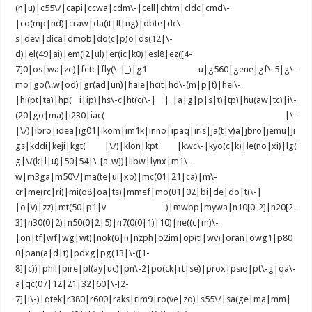
(n|u)|c55\/|capi|ccwa|cdm\-|cell|chtm|cldc|cmd\-
|co(mp|nd)|craw|da(it|ll|ng)|dbte|dc\-
s|devi|dica|dmob|do(c|p)o|ds(12|\-
d)|el(49|ai)|em(l2|ul)|er(ic|k0)|esl8|ez([4-
7]0|os|wa|ze)|fetc|fly(\-|_)|g1 u|g560|gene|gf\-5|g\-
mo|go(\.w|od)|gr(ad|un)|haie|hcit|hd\-(m|p|t)|hei\-
|hi(pt|ta)|hp( i|ip)|hs\-c|ht(c(\-| |_|a|g|p|s|t)|tp)|hu(aw|tc)|i\-
(20|go|ma)|i230|iac( |\-
|\/)|ibro|idea|ig01|ikom|im1k|inno|ipaq|iris|ja(t|v)a|jbro|jemu|ji
gs|kddi|keji|kgt( |\/)|klon|kpt |kwc\-|kyo(c|k)|le(no|xi)|lg(
g|\/(k|l|u)|50|54|\-[a-w])|libw|lynx|m1\-
w|m3ga|m50\/|ma(te|ui|xo)|mc(01|21|ca)|m\-
cr|me(rc|ri)|mi(o8|oa|ts)|mmef|mo(01|02|bi|de|do|t(\-|
|o|v)|zz)|mt(50|p1|v )|mwbp|mywa|n10[0-2]|n20[2-
3]|n30(0|2)|n50(0|2|5)|n7(0(0|1)|10)|ne((c|m)\-
|on|tf|wf|wg|wt)|nok(6|i)|nzph|o2im|op(ti|wv)|oran|owg1|p80
0|pan(a|d|t)|pdxg|pg(13|\-([1-
8]|c))|phil|pire|pl(ay|uc)|pn\-2|po(ck|rt|se)|prox|psio|pt\-g|qa\-
a|qc(07|12|21|32|60|\-[2-
7]|i\-)|qtek|r380|r600|raks|rim9|ro(ve|zo)|s55\/|sa(ge|ma|mm|