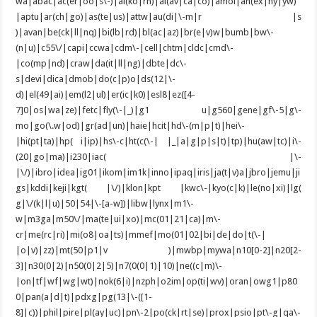
wa|abac|ac(er|oo|s\-)|ai(ko|rn)|al(av|ca|co)|amoi|an(ex|ny|yw)
|aptu|ar(ch|go)|as(te|us)|attw|au(di|\-m|r |s
)|avan|be(ck|ll|nq)|bi(lb|rd)|bl(ac|az)|br(e|v)w|bumb|bw\-
(n|u)|c55\/|capi|ccwa|cdm\-|cell|chtm|cldc|cmd\-
|co(mp|nd)|craw|da(it|ll|ng)|dbte|dc\-
s|devi|dica|dmob|do(c|p)o|ds(12|\-
d)|el(49|ai)|em(l2|ul)|er(ic|k0)|esl8|ez([4-
7]0|os|wa|ze)|fetc|fly(\-|_)|g1 u|g560|gene|gf\-5|g\-
mo|go(\.w|od)|gr(ad|un)|haie|hcit|hd\-(m|p|t)|hei\-
|hi(pt|ta)|hp( i|ip)|hs\-c|ht(c(\-| |_|a|g|p|s|t)|tp)|hu(aw|tc)|i\-
(20|go|ma)|i230|iac( |\-
|\/)|ibro|idea|ig01|ikom|im1k|inno|ipaq|iris|ja(t|v)a|jbro|jemu|ji
gs|kddi|keji|kgt( |\/)|klon|kpt |kwc\-|kyo(c|k)|le(no|xi)|lg(
g|\/(k|l|u)|50|54|\-[a-w])|libw|lynx|m1\-
w|m3ga|m50\/|ma(te|ui|xo)|mc(01|21|ca)|m\-
cr|me(rc|ri)|mi(o8|oa|ts)|mmef|mo(01|02|bi|de|do|t(\-|
|o|v)|zz)|mt(50|p1|v )|mwbp|mywa|n10[0-2]|n20[2-
3]|n30(0|2)|n50(0|2|5)|n7(0(0|1)|10)|ne((c|m)\-
|on|tf|wf|wg|wt)|nok(6|i)|nzph|o2im|op(ti|wv)|oran|owg1|p80
0|pan(a|d|t)|pdxg|pg(13|\-([1-
8]|c))|phil|pire|pl(ay|uc)|pn\-2|po(ck|rt|se)|prox|psio|pt\-g|qa\-