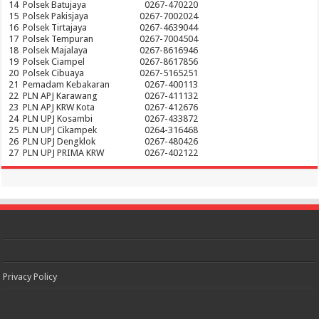
14
Polsek Batujaya
0267-470220
15
Polsek Pakisjaya
0267-7002024
16
Polsek Tirtajaya
0267-4639044
17
Polsek Tempuran
0267-7004504
18
Polsek Majalaya
0267-8616946
19
Polsek Ciampel
0267-8617856
20
Polsek Cibuaya
0267-5165251
21
Pemadam Kebakaran
0267-400113
22
PLN APJ Karawang
0267-411132
23
PLN APJ KRW Kota
0267-412676
24
PLN UPJ Kosambi
0267-433872
25
PLN UPJ Cikampek
0264-316468
26
PLN UPJ Dengklok
0267-480426
27
PLN UPJ PRIMA KRW
0267-402122
Privacy Policy