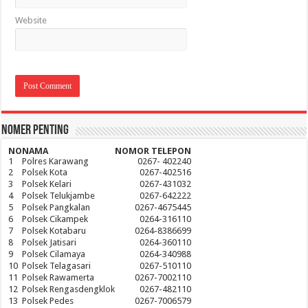
Website
Nomer Penting
NO
NAMA
NOMOR TELEPON
1
Polres Karawang
0267- 402240
2
Polsek Kota
0267-402516
3
Polsek Kelari
0267-431032
4
Polsek Telukjambe
0267-642222
5
Polsek Pangkalan
0267-4675445
6
Polsek Cikampek
0264-316110
7
Polsek Kotabaru
0264-8386699
8
Polsek Jatisari
0264-360110
9
Polsek Cilamaya
0264-340988
10
Polsek Telagasari
0267-510110
11
Polsek Rawamerta
0267-7002110
12
Polsek Rengasdengklok
0267-482110
13
Polsek Pedes
0267-7006579