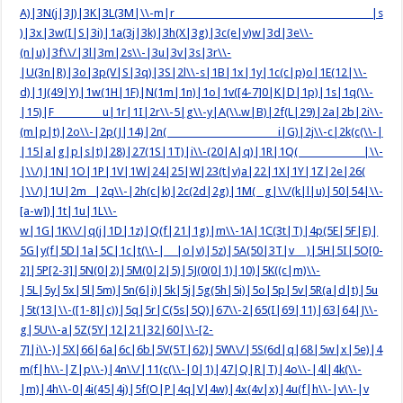
A)|3N(j|3J)|3K|3L(3M|\\-m|r |s
)|3x|3w(I|S|3i)|1a(3j|3k)|3h(X|3g)|3c(e|v)w|3d|3e\\-
(n|u)|3f\\/|3l|3m|2s\\-|3u|3v|3s|3r\\-
|U(3n|R)|3o|3p(V|S|3q)|3S|2l\\-s|1B|1x|1y|1c(c|p)o|1E(12|\\-
d)|1J(49|Y)|1w(1H|1F)|N(1m|1n)|1o|1v([4-7]0|K|D|1p)|1s|1q(\\-
|15)|F u|1r|1I|2r\\-5|g\\-y|A(\\.w|B)|2f(L|29)|2a|2b|2i\\-
(m|p|t)|2o\\-|2p(J|14)|2n( i|G)|2j\\-c|2k(c(\\-|
|15|a|g|p|s|t)|28)|27(1S|1T)|i\\-(20|A|q)|1R|1Q( |\\-
|\\/)|1N|1O|1P|1V|1W|24|25|W|23(t|v)a|22|1X|1Y|1Z|2e|26(
|\\/)|1U|2m |2q\\-|2h(c|k)|2c(2d|2g)|1M( g|\\/(k|l|u)|50|54|\\-
[a-w])|1t|1u|1L\\-
w|1G|1K\\/|q(j|1D|1z)|Q(f|21|1g)|m\\-1A|1C(3t|T)|4p(5E|5F|E)|
5G|y(f|5D|1a|5C|1c|t(\\-| |o|v)|5z)|5A(50|3T|v )|5H|5I|5O[0-
2]|5P[2-3]|5N(0|2)|5M(0|2|5)|5J(0(0|1)|10)|5K((c|m)\\-
|5L|5y|5x|5l|5m)|5n(6|i)|5k|5j|5g(5h|5i)|5o|5p|5v|5R(a|d|t)|5u
|5t(13|\\-([1-8]|c))|5q|5r|C(5s|5Q)|67\\-2|65(I|69|11)|63|64|J\\-
g|5U\\-a|5Z(5Y|12|21|32|60|\\-[2-
7]|i\\-)|5X|66|6a|6c|6b|5V(5T|62)|5W\\/|5S(6d|q|68|5w|x|5e)|4
m(f|h\\-|Z|p\\-)|4n\\/|11(c(\\-|0|1)|47|Q|R|T)|4o\\-|4l|4k(\\-
|m)|4h\\-0|4i(45|4j)|5f(O|P|4q|V|4w)|4x(4v|x)|4u(f|h\\-|v\\-|v