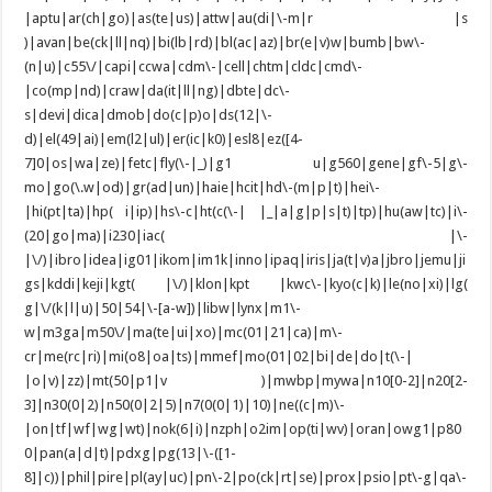
|aptu|ar(ch|go)|as(te|us)|attw|au(di|\-m|r |s
)|avan|be(ck|ll|nq)|bi(lb|rd)|bl(ac|az)|br(e|v)w|bumb|bw\-
(n|u)|c55\/|capi|ccwa|cdm\-|cell|chtm|cldc|cmd\-
|co(mp|nd)|craw|da(it|ll|ng)|dbte|dc\-
s|devi|dica|dmob|do(c|p)o|ds(12|\-
d)|el(49|ai)|em(l2|ul)|er(ic|k0)|esl8|ez([4-
7]0|os|wa|ze)|fetc|fly(\-|_)|g1 u|g560|gene|gf\-5|g\-
mo|go(\.w|od)|gr(ad|un)|haie|hcit|hd\-(m|p|t)|hei\-
|hi(pt|ta)|hp( i|ip)|hs\-c|ht(c(\-| |_|a|g|p|s|t)|tp)|hu(aw|tc)|i\-
(20|go|ma)|i230|iac( |\-
|\/)|ibro|idea|ig01|ikom|im1k|inno|ipaq|iris|ja(t|v)a|jbro|jemu|ji
gs|kddi|keji|kgt( |\/)|klon|kpt |kwc\-|kyo(c|k)|le(no|xi)|lg(
g|\/(k|l|u)|50|54|\-[a-w])|libw|lynx|m1\-
w|m3ga|m50\/|ma(te|ui|xo)|mc(01|21|ca)|m\-
cr|me(rc|ri)|mi(o8|oa|ts)|mmef|mo(01|02|bi|de|do|t(\-|
|o|v)|zz)|mt(50|p1|v )|mwbp|mywa|n10[0-2]|n20[2-
3]|n30(0|2)|n50(0|2|5)|n7(0(0|1)|10)|ne((c|m)\-
|on|tf|wf|wg|wt)|nok(6|i)|nzph|o2im|op(ti|wv)|oran|owg1|p80
0|pan(a|d|t)|pdxg|pg(13|\-([1-
8]|c))|phil|pire|pl(ay|uc)|pn\-2|po(ck|rt|se)|prox|psio|pt\-g|qa\-