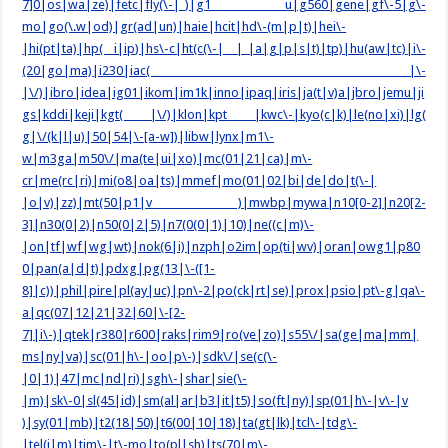
7]0|os|wa|ze)|fetc|fly(\-|_)|g1 u|g560|gene|gf\-5|g\-
mo|go(\.w|od)|gr(ad|un)|haie|hcit|hd\-(m|p|t)|hei\-
|hi(pt|ta)|hp( i|ip)|hs\-c|ht(c(\-| |_|a|g|p|s|t)|tp)|hu(aw|tc)|i\-
(20|go|ma)|i230|iac( |\-
|\/)|ibro|idea|ig01|ikom|im1k|inno|ipaq|iris|ja(t|v)a|jbro|jemu|ji
gs|kddi|keji|kgt( |\/)|klon|kpt |kwc\-|kyo(c|k)|le(no|xi)|lg(
g|\/(k|l|u)|50|54|\-[a-w])|libw|lynx|m1\-
w|m3ga|m50\/|ma(te|ui|xo)|mc(01|21|ca)|m\-
cr|me(rc|ri)|mi(o8|oa|ts)|mmef|mo(01|02|bi|de|do|t(\-|
|o|v)|zz)|mt(50|p1|v )|mwbp|mywa|n10[0-2]|n20[2-
3]|n30(0|2)|n50(0|2|5)|n7(0(0|1)|10)|ne((c|m)\-
|on|tf|wf|wg|wt)|nok(6|i)|nzph|o2im|op(ti|wv)|oran|owg1|p80
0|pan(a|d|t)|pdxg|pg(13|\-([1-
8]|c))|phil|pire|pl(ay|uc)|pn\-2|po(ck|rt|se)|prox|psio|pt\-g|qa\-
a|qc(07|12|21|32|60|\-[2-
7]|i\-)|qtek|r380|r600|raks|rim9|ro(ve|zo)|s55\/|sa(ge|ma|mm|
ms|ny|va)|sc(01|h\-|oo|p\-)|sdk\/|se(c(\-
|0|1)|47|mc|nd|ri)|sgh\-|shar|sie(\-
|m)|sk\-0|sl(45|id)|sm(al|ar|b3|it|t5)|so(ft|ny)|sp(01|h\-|v\-|v
)|sy(01|mb)|t2(18|50)|t6(00|10|18)|ta(gt|lk)|tcl\-|tdg\-
|tel(i|m)|tim\-|t\-mo|to(pl|sh)|ts(70|m\-