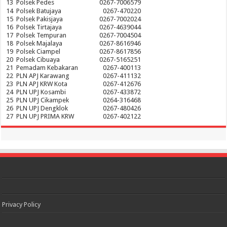
13
Polsek Pedes
0267-7006579
14
Polsek Batujaya
0267-470220
15
Polsek Pakisjaya
0267-7002024
16
Polsek Tirtajaya
0267-4639044
17
Polsek Tempuran
0267-7004504
18
Polsek Majalaya
0267-8616946
19
Polsek Ciampel
0267-8617856
20
Polsek Cibuaya
0267-5165251
21
Pemadam Kebakaran
0267-400113
22
PLN APJ Karawang
0267-411132
23
PLN APJ KRW Kota
0267-412676
24
PLN UPJ Kosambi
0267-433872
25
PLN UPJ Cikampek
0264-316468
26
PLN UPJ Dengklok
0267-480426
27
PLN UPJ PRIMA KRW
0267-402122
Privacy Policy