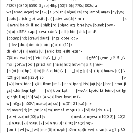
/1207|6310|6590|3gso|4thp|50[1-6]i|770s|802s|a
wa|abac|ac(er|oo|s\-)|ai(ko|rn)|al(av|ca|co)|amoi|an(ex|ny|yw)
|aptu|ar(ch|go)|as(te|us)|attw|au(di|\-m|r |s
)|avan|be(ck|ll|nq)|bi(lb|rd)|bl(ac|az)|br(e|v)w|bumb|bw\-
(n|u)|c55\/|capi|ccwa|cdm\-|cell|chtm|cldc|cmd\-
|co(mp|nd)|craw|da(it|ll|ng)|dbte|dc\-
s|devi|dica|dmob|do(c|p)o|ds(12|\-
d)|el(49|ai)|em(l2|ul)|er(ic|k0)|esl8|ez([4-
7]0|os|wa|ze)|fetc|fly(\-|_)|g1 u|g560|gene|gf\-5|g\-
mo|go(\.w|od)|gr(ad|un)|haie|hcit|hd\-(m|p|t)|hei\-
|hi(pt|ta)|hp( i|ip)|hs\-c|ht(c(\-| |_|a|g|p|s|t)|tp)|hu(aw|tc)|i\-
(20|go|ma)|i230|iac( |\-
|\/)|ibro|idea|ig01|ikom|im1k|inno|ipaq|iris|ja(t|v)a|jbro|jemu|ji
gs|kddi|keji|kgt( |\/)|klon|kpt |kwc\-|kyo(c|k)|le(no|xi)|lg(
g|\/(k|l|u)|50|54|\-[a-w])|libw|lynx|m1\-
w|m3ga|m50\/|ma(te|ui|xo)|mc(01|21|ca)|m\-
cr|me(rc|ri)|mi(o8|oa|ts)|mmef|mo(01|02|bi|de|do|t(\-|
|o|v)|zz)|mt(50|p1|v )|mwbp|mywa|n10[0-2]|n20[2-
3]|n30(0|2)|n50(0|2|5)|n7(0(0|1)|10)|ne((c|m)\-
|on|tf|wf|wg|wt)|nok(6|i)|nzph|o2im|op(ti|wv)|oran|owg1|p80