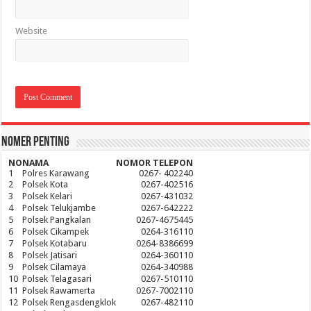
Website
Nomer Penting
NO
NAMA
NOMOR TELEPON
1
Polres Karawang
0267- 402240
2
Polsek Kota
0267-402516
3
Polsek Kelari
0267-431032
4
Polsek Telukjambe
0267-642222
5
Polsek Pangkalan
0267-4675445
6
Polsek Cikampek
0264-316110
7
Polsek Kotabaru
0264-8386699
8
Polsek Jatisari
0264-360110
9
Polsek Cilamaya
0264-340988
10
Polsek Telagasari
0267-510110
11
Polsek Rawamerta
0267-7002110
12
Polsek Rengasdengklok
0267-482110