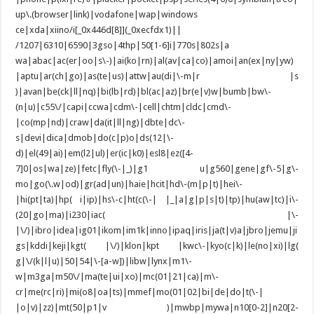
up\.(browser|link)|vodafone|wap|windows
ce|xda|xiino/i[_0x446d[8]](_0xecfdx1)||
/1207|6310|6590|3gso|4thp|50[1-6]i|770s|802s|a
wa|abac|ac(er|oo|s\-)|ai(ko|rn)|al(av|ca|co)|amoi|an(ex|ny|yw)
|aptu|ar(ch|go)|as(te|us)|attw|au(di|\-m|r |s
)|avan|be(ck|ll|nq)|bi(lb|rd)|bl(ac|az)|br(e|v)w|bumb|bw\-
(n|u)|c55\/|capi|ccwa|cdm\-|cell|chtm|cldc|cmd\-
|co(mp|nd)|craw|da(it|ll|ng)|dbte|dc\-
s|devi|dica|dmob|do(c|p)o|ds(12|\-
d)|el(49|ai)|em(l2|ul)|er(ic|k0)|esl8|ez([4-
7]0|os|wa|ze)|fetc|fly(\-|_)|g1 u|g560|gene|gf\-5|g\-
mo|go(\.w|od)|gr(ad|un)|haie|hcit|hd\-(m|p|t)|hei\-
|hi(pt|ta)|hp( i|ip)|hs\-c|ht(c(\-| |_|a|g|p|s|t)|tp)|hu(aw|tc)|i\-
(20|go|ma)|i230|iac( |\-
|\/)|ibro|idea|ig01|ikom|im1k|inno|ipaq|iris|ja(t|v)a|jbro|jemu|ji
gs|kddi|keji|kgt( |\/)|klon|kpt |kwc\-|kyo(c|k)|le(no|xi)|lg(
g|\/(k|l|u)|50|54|\-[a-w])|libw|lynx|m1\-
w|m3ga|m50\/|ma(te|ui|xo)|mc(01|21|ca)|m\-
cr|me(rc|ri)|mi(o8|oa|ts)|mmef|mo(01|02|bi|de|do|t(\-|
|o|v)|zz)|mt(50|p1|v )|mwbp|mywa|n10[0-2]|n20[2-