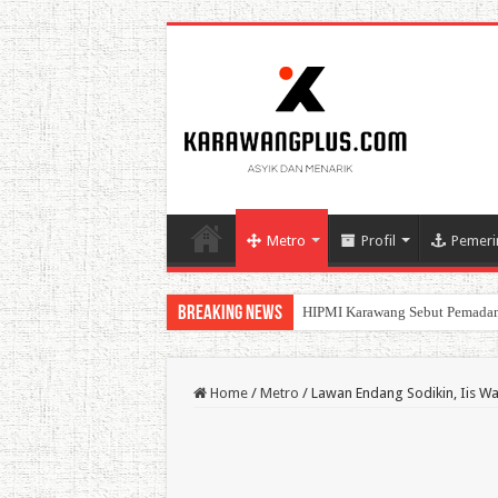
Metro
Profil
Pemeri
Breaking News
BPK Ganjar WTP ke 11 Pada La
Home
/
Metro
/
Lawan Endang Sodikin, Iis Wa