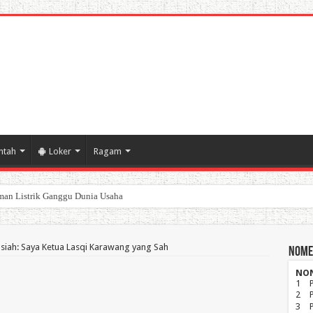
ntah
Loker
Ragam
poran Keuangan Pemda Karawang
siah: Saya Ketua Lasqi Karawang yang Sah
Nome
NO
1
2
3