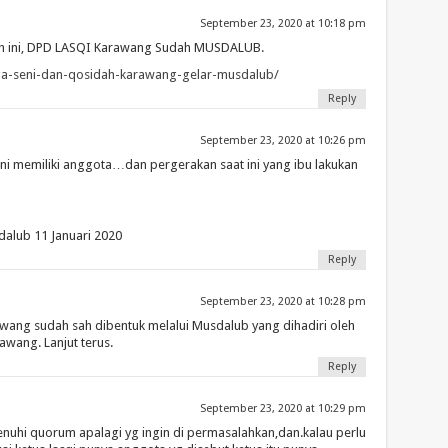
September 23, 2020 at 10:18 pm
awah ini, DPD LASQI Karawang Sudah MUSDALUB.
aga-seni-dan-qosidah-karawang-gelar-musdalub/
Reply
September 23, 2020 at 10:26 pm
t ini memiliki anggota…dan pergerakan saat ini yang ibu lakukan
dalub 11 Januari 2020
Reply
September 23, 2020 at 10:28 pm
wang sudah sah dibentuk melalui Musdalub yang dihadiri oleh
wang. Lanjut terus.
Reply
September 23, 2020 at 10:29 pm
hi quorum apalagi yg ingin di permasalahkan,dan.kalau perlu