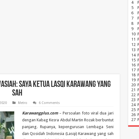
4
5
6
7
8
P
9
10
11
12
13
14
15
16
17
18
19
Wasiah: Saya Ketua Lasqi Karawang yang
20
21
Sah
22
23
2020
Metro
6 Comments
24
25
Karawangplus.com
– Persoalan foto viral dua jari
26
27
dengan Kabag Kesra Abdul Martin Rozak berbuntut
panjang. Rupanya, kepengurusan Lembaga Seni
dan Qosidah Indonesia (Lasqi) Karawang yang sah