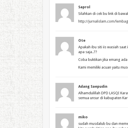
Saprol
Silahkan di cek bu link di b
http://jurnalislam.com/lemb
Ote
Apakah ibu siti iis wasiah saa
apa saja..??
Coba buktikan jika emang ada
Kami memiliki acuan yaitu mus
Adang Saepudin
Alhamdulillah DPD LASQI Kara
semua unsur di kabupaten Kara
miko
sudah musdalub bu dan memenu