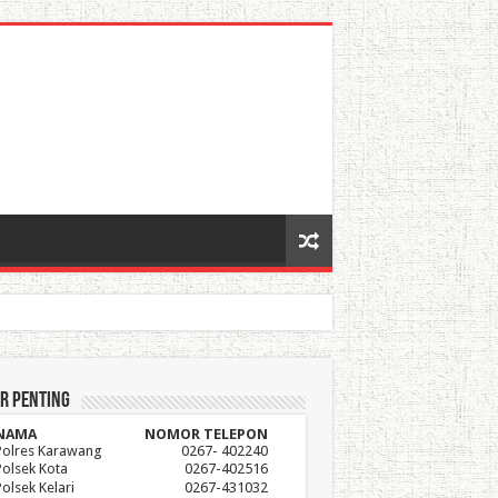
r Penting
NAMA
NOMOR TELEPON
Polres Karawang
0267- 402240
Polsek Kota
0267-402516
Polsek Kelari
0267-431032