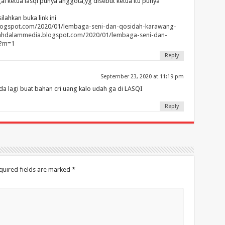
ai ketua lasqi punya anggota,yg disebut ketua itu punya
lahkan buka link ini
logspot.com/2020/01/lembaga-seni-dan-qosidah-karawang-
wahdalammedia.blogspot.com/2020/01/lembaga-seni-dan-
l?m=1
Reply
September 23, 2020 at 11:19 pm
da lagi buat bahan cri uang kalo udah ga di LASQI
Reply
quired fields are marked
*