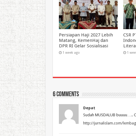
Persiapan Haji 2027 Lebih
CSR P
Matang, KemenHaj dan
Indon
DPR RI Gelar Sosialisasi
Liter
1 week ago
1 wee
6 comments
Depat
Sudah MUSDALUB buuuu….. Coba
http://jurnalislam.com/lemb