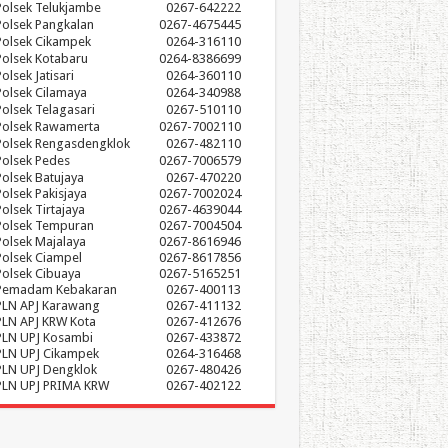
Polsek Telukjambe
0267-642222
Polsek Pangkalan
0267-4675445
Polsek Cikampek
0264-316110
Polsek Kotabaru
0264-8386699
olsek Jatisari
0264-360110
Polsek Cilamaya
0264-340988
Polsek Telagasari
0267-510110
Polsek Rawamerta
0267-7002110
Polsek Rengasdengklok
0267-482110
Polsek Pedes
0267-7006579
Polsek Batujaya
0267-470220
Polsek Pakisjaya
0267-7002024
Polsek Tirtajaya
0267-4639044
Polsek Tempuran
0267-7004504
Polsek Majalaya
0267-8616946
Polsek Ciampel
0267-8617856
Polsek Cibuaya
0267-5165251
Pemadam Kebakaran
0267-400113
PLN APJ Karawang
0267-411132
PLN APJ KRW Kota
0267-412676
PLN UPJ Kosambi
0267-433872
PLN UPJ Cikampek
0264-316468
PLN UPJ Dengklok
0267-480426
PLN UPJ PRIMA KRW
0267-402122