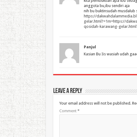
kita pembuktian apa ibu sebag
anggota bu,ibu sendiri aja
nih bu buktinsudah musdalub si
https://dakwahdalammedia.b
gelar.html?=1m=https://dak
qosidah-karawang-gelar.htm
Panjul
Kasian Bu Iis wasiah udah gaa
Leave a Reply
Your email address will not be published.
Re
Comment
*