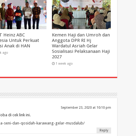
T Heinz ABC
Kemen Haji dan Umroh dan
esia Untuk Perkuat
Anggota DPR RI Hj
asi Anak di HAN
Wardatul Asriah Gelar
Sosialisasi Pelaksanaan Haji
k ago
2027
1 week ago
September 23, 2020 at 10:10 pm
 di cek link ini.
aga-seni-dan-qosidah-karawang-gelar-musdalub/
Reply