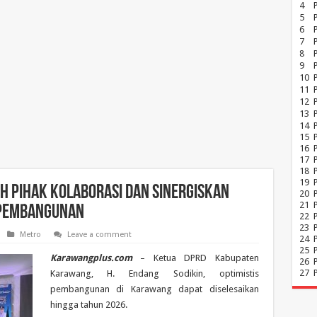
4
5
6
7
8
P
9
10
11
12
13
14
15
16
17
18
19
h Pihak Kolaborasi dan Sinergiskan
20
21
Pembangunan
22
23
Metro
Leave a comment
24
25
Karawangplus.com
– Ketua DPRD Kabupaten
26
27
Karawang, H. Endang Sodikin, optimistis
pembangunan di Karawang dapat diselesaikan
hingga tahun 2026.