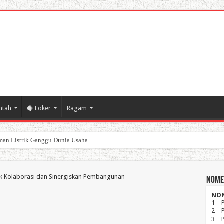
ntah
Loker
Ragam
an Listrik Ganggu Dunia Usaha
poran Keuangan Pemda Karawang
ak Kolaborasi dan Sinergiskan Pembangunan
Nome
NO
1
2
3