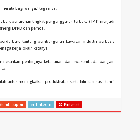
 merata bagi warga,” tegasnya.
t baik penurunan tingkat pengangguran terbuka (TPT) menjadi
l sinergi DPRD dan pemda.
 perda baru tentang pembangunan kawasan industri berbasis
naga kerja lokal,” katanya.
 menekankan pentingnya ketahanan dan swasembada pangan,
nto.
h untuk meningkatkan produktivitas serta hilirisasi hasil tani,”
Stumbleupon
LinkedIn
Pinterest