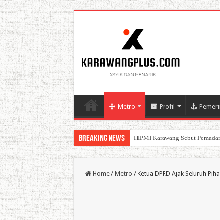
Metro
Profil
Pemeri
Breaking News
HIPMI Karawang Sebut Pemadam
BPK Ganjar WTP ke 11 Pada La
Home
/
Metro
/
Ketua DPRD Ajak Seluruh Pih