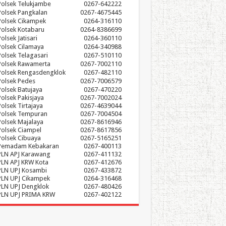
Polsek Telukjambe
0267-642222
Polsek Pangkalan
0267-4675445
Polsek Cikampek
0264-316110
Polsek Kotabaru
0264-8386699
olsek Jatisari
0264-360110
Polsek Cilamaya
0264-340988
Polsek Telagasari
0267-510110
Polsek Rawamerta
0267-7002110
Polsek Rengasdengklok
0267-482110
Polsek Pedes
0267-7006579
Polsek Batujaya
0267-470220
Polsek Pakisjaya
0267-7002024
Polsek Tirtajaya
0267-4639044
Polsek Tempuran
0267-7004504
Polsek Majalaya
0267-8616946
Polsek Ciampel
0267-8617856
Polsek Cibuaya
0267-5165251
Pemadam Kebakaran
0267-400113
PLN APJ Karawang
0267-411132
PLN APJ KRW Kota
0267-412676
PLN UPJ Kosambi
0267-433872
PLN UPJ Cikampek
0264-316468
PLN UPJ Dengklok
0267-480426
PLN UPJ PRIMA KRW
0267-402122