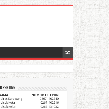
r Penting
NAMA
NOMOR TELEPON
Polres Karawang
0267- 402240
Polsek Kota
0267-402516
Polsek Kelari
0267-431032