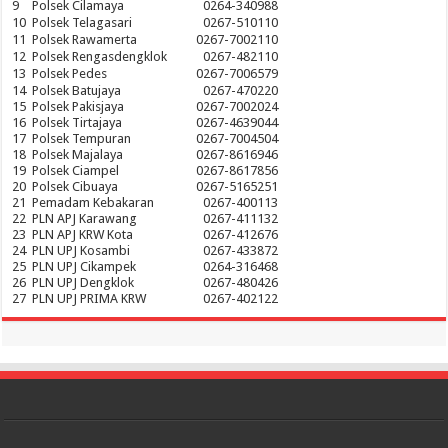
9
Polsek Cilamaya
0264-340988
10
Polsek Telagasari
0267-510110
11
Polsek Rawamerta
0267-7002110
12
Polsek Rengasdengklok
0267-482110
13
Polsek Pedes
0267-7006579
14
Polsek Batujaya
0267-470220
15
Polsek Pakisjaya
0267-7002024
16
Polsek Tirtajaya
0267-4639044
17
Polsek Tempuran
0267-7004504
18
Polsek Majalaya
0267-8616946
19
Polsek Ciampel
0267-8617856
20
Polsek Cibuaya
0267-5165251
21
Pemadam Kebakaran
0267-400113
22
PLN APJ Karawang
0267-411132
23
PLN APJ KRW Kota
0267-412676
24
PLN UPJ Kosambi
0267-433872
25
PLN UPJ Cikampek
0264-316468
26
PLN UPJ Dengklok
0267-480426
27
PLN UPJ PRIMA KRW
0267-402122