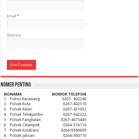
Email
*
Website
Nomer Penting
NO
NAMA
NOMOR TELEPON
1
Polres Karawang
0267- 402240
2
Polsek Kota
0267-402516
3
Polsek Kelari
0267-431032
4
Polsek Telukjambe
0267-642222
5
Polsek Pangkalan
0267-4675445
6
Polsek Cikampek
0264-316110
7
Polsek Kotabaru
0264-8386699
8
Polsek Jatisari
0264-360110