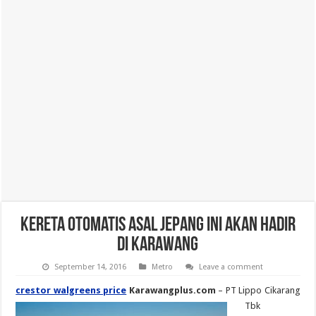
Kereta Otomatis Asal Jepang ini Akan Hadir
di Karawang
September 14, 2016
Metro
Leave a comment
crestor walgreens price
Karawangplus.com
– PT Lippo Cikarang
Tbk