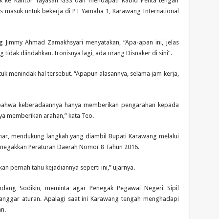
k ke Kantor Yayasan GSS dan mendapati Kabid Penta tengah
tes masuk untuk bekerja di PT Yamaha 1, Karawang International
ng Jimmy Ahmad Zamakhsyari menyatakan, “Apa-apan ini, jelas
dak diindahkan. Ironisnya lagi, ada orang Disnaker di sini”.
uk menindak hal tersebut. “Apapun alasannya, selama jam kerja,
as bahwa keberadaannya hanya memberikan pengarahan kepada
nya memberikan arahan,” kata Teo.
ar, mendukung langkah yang diambil Bupati Karawang melalui
enegakkan Peraturan Daerah Nomor 8 Tahun 2016.
akan pernah tahu kejadiannya seperti ini,” ujarnya.
dang Sodikin, meminta agar Penegak Pegawai Negeri Sipil
anggar aturan. Apalagi saat ini Karawang tengah menghadapi
n.