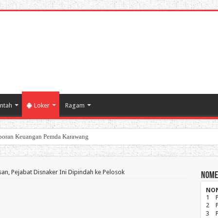
ntah
Loker
Ragam
poran Keuangan Pemda Karawang
n, Pejabat Disnaker Ini Dipindah ke Pelosok
Nome
NO
1
2
3