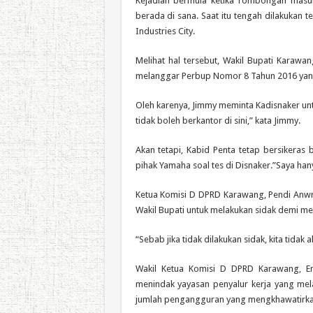
Kejadian bermula ketika rombongan masu
berada di sana. Saat itu tengah dilakukan 
Industries City.
Melihat hal tersebut, Wakil Bupati Karawa
melanggar Perbup Nomor 8 Tahun 2016 yang ti
Oleh karenya, Jimmy meminta Kadisnaker unt
tidak boleh berkantor di sini,” kata Jimmy.
Akan tetapi, Kabid Penta tetap bersiker
pihak Yamaha soal tes di Disnaker.”Saya ha
Ketua Komisi D DPRD Karawang, Pendi Anwn
Wakil Bupati untuk melakukan sidak demi m
“Sebab jika tidak dilakukan sidak, kita tidak 
Wakil Ketua Komisi D DPRD Karawang, En
menindak yayasan penyalur kerja yang mel
jumlah pengangguran yang mengkhawatirka