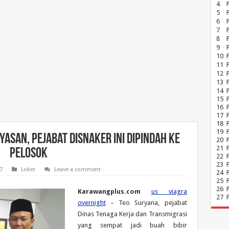
4
5
6
7
8
P
9
10
11
12
13
14
15
16
17
18
19
asan, Pejabat Disnaker Ini Dipindah ke
20
21
Pelosok
22
23
7
Loker
Leave a comment
24
25
26
Karawangplus.com
us viagra
27
overnight
– Teo Suryana, pejabat
Dinas Tenaga Kerja dan Transmigrasi
yang sempat jadi buah bibir