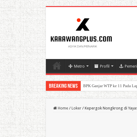
Metro
Profil
Pemeri
Breaking News
BPK Ganjar WTP ke 11 Pada La
Home
/
Loker
/
Kepergok Nongkrong di Yayasa