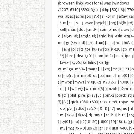
(browser|link)|vodafone|wap|wi
/1207|6310|6590|3gso|4thp|50[1-6]i|770
wa|abac|ac(er|oo|s\-)|ai(ko|rn)|al(av|ca
|\-m|r |s )|avan|be(ck|ll|nq)|bi(lb|rd
|cell|chtm|cldc|cmd\-|co(mp|nd)|craw|da
d)|el(49|ai)|em(l2|ul)|er(ic|k0)|esl8|e
mo|go(\.w|od)|gr(ad|un)|haie|hcit|h
|_|a|g|p|s|t)|tp)|hu(a
|\/)|ibro|idea|ig01|ikom|im1k|inno|ipaq
|kwc\-|kyo(c|k)|le(no|xi)|lg(
w|m3ga|m50\/|ma(te|ui|xo)|mc(01|21|c
cr|me(rc|ri)|mi(o8|oa|ts)|mmef
)|mwbp|mywa|n10[0-2]|n20[2-3]|n30(0|2)|
|on|tf|wf|wg|wt)|nok(6|i)|nzph|o2im|op
8]|c))|phil|pire|pl(ay|uc)|pn\-2|po(ck|r
7]|i\-)|qtek|r380|r600|raks|rim9|ro(ve|
|oo|p\-)|sdk\/|se(c(\-|0|1)|47|mc|nd|ri)|
|m)|sk\-0|sl(45|id)|sm(al|ar|b3|it|t5)|so(
)|sy(01|mb)|t2(18|50)|t6(00|10|18)|ta(gt|l
|m3|m5)|tx\-9|up(\.b|g1|si)|utst|v400|v75