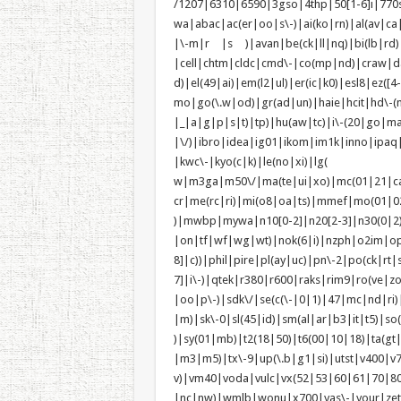
/1207|6310|6590|3gso|4thp|50[1-6]i|770
wa|abac|ac(er|oo|s\-)|ai(ko|rn)|al(av|ca
|\-m|r |s )|avan|be(ck|ll|nq)|bi(lb|rd
|cell|chtm|cldc|cmd\-|co(mp|nd)|craw|da
d)|el(49|ai)|em(l2|ul)|er(ic|k0)|esl8|e
mo|go(\.w|od)|gr(ad|un)|haie|hcit|h
|_|a|g|p|s|t)|tp)|hu(a
|\/)|ibro|idea|ig01|ikom|im1k|inno|ipaq
|kwc\-|kyo(c|k)|le(no|xi)|lg(
w|m3ga|m50\/|ma(te|ui|xo)|mc(01|21|c
cr|me(rc|ri)|mi(o8|oa|ts)|mmef
)|mwbp|mywa|n10[0-2]|n20[2-3]|n30(0|2)|
|on|tf|wf|wg|wt)|nok(6|i)|nzph|o2im|op
8]|c))|phil|pire|pl(ay|uc)|pn\-2|po(ck|r
7]|i\-)|qtek|r380|r600|raks|rim9|ro(ve|
|oo|p\-)|sdk\/|se(c(\-|0|1)|47|mc|nd|ri)|
|m)|sk\-0|sl(45|id)|sm(al|ar|b3|it|t5)|so(
)|sy(01|mb)|t2(18|50)|t6(00|10|18)|ta(gt|l
|m3|m5)|tx\-9|up(\.b|g1|si)|utst|v400|v75
v)|vm40|voda|vulc|vx(52|53|60|6
|nc|nw)|wmlb|wonu|x700|yas\-|your|zeto|zt