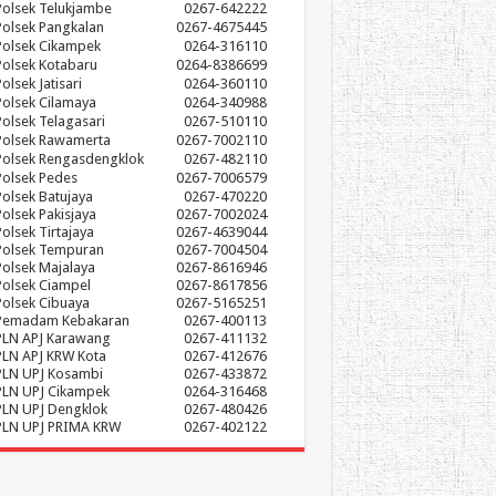
Polsek Telukjambe
0267-642222
Polsek Pangkalan
0267-4675445
Polsek Cikampek
0264-316110
Polsek Kotabaru
0264-8386699
olsek Jatisari
0264-360110
Polsek Cilamaya
0264-340988
Polsek Telagasari
0267-510110
Polsek Rawamerta
0267-7002110
Polsek Rengasdengklok
0267-482110
Polsek Pedes
0267-7006579
Polsek Batujaya
0267-470220
Polsek Pakisjaya
0267-7002024
Polsek Tirtajaya
0267-4639044
Polsek Tempuran
0267-7004504
Polsek Majalaya
0267-8616946
Polsek Ciampel
0267-8617856
Polsek Cibuaya
0267-5165251
Pemadam Kebakaran
0267-400113
PLN APJ Karawang
0267-411132
PLN APJ KRW Kota
0267-412676
PLN UPJ Kosambi
0267-433872
PLN UPJ Cikampek
0264-316468
PLN UPJ Dengklok
0267-480426
PLN UPJ PRIMA KRW
0267-402122