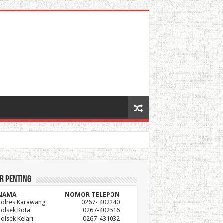
r Penting
NAMA
NOMOR TELEPON
Polres Karawang
0267- 402240
Polsek Kota
0267-402516
Polsek Kelari
0267-431032