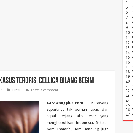
4
5
6
7
8
P
9
10
11
12
13
14
15
16
17
18
19
sus Teroris, Cellica Bilang Begini
20
21
17
Profil
Leave a comment
22
23
24
Karawangplus.com
– Karawang
25
sepertinya tak pernah lepas dari
26
27
sepak terjang aksi teror yang
menghebohkan Indonesia. Setelah
bom Thamrin, Bom Bandung juga