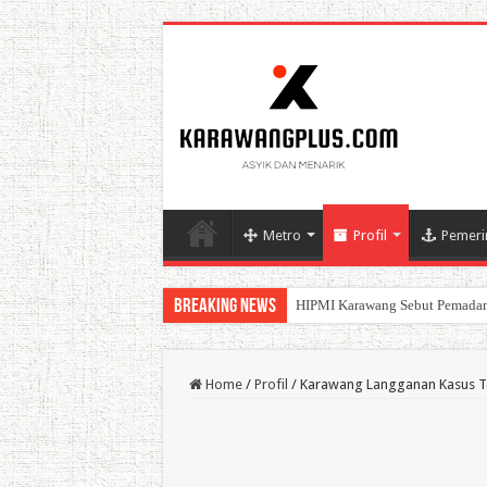
Metro
Profil
Pemeri
Breaking News
BPK Ganjar WTP ke 11 Pada La
Home
/
Profil
/
Karawang Langganan Kasus Tero