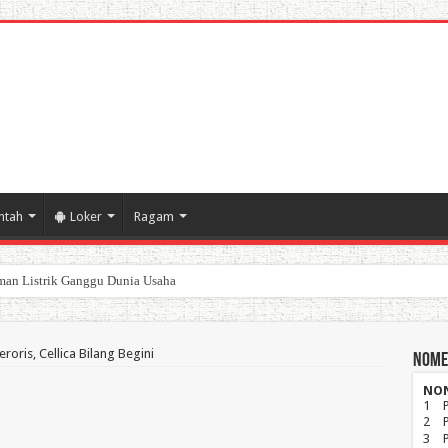
ntah
Loker
Ragam
poran Keuangan Pemda Karawang
ris, Cellica Bilang Begini
Nome
NO
1
2
3