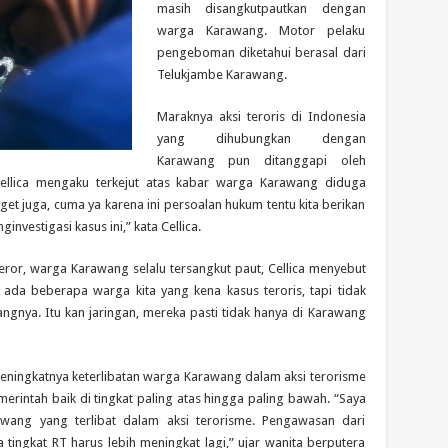
masih disangkutpautkan dengan
warga Karawang. Motor pelaku
pengeboman diketahui berasal dari
Telukjambe Karawang.
Maraknya aksi teroris di Indonesia
yang dihubungkan dengan
Karawang pun ditanggapi oleh
Cellica mengaku terkejut atas kabar warga Karawang diduga
aget juga, cuma ya karena ini persoalan hukum tentu kita berikan
investigasi kasus ini,” kata Cellica.
teror, warga Karawang selalu tersangkut paut, Cellica menyebut
 ada beberapa warga kita yang kena kasus teroris, tapi tidak
angnya. Itu kan jaringan, mereka pasti tidak hanya di Karawang
ningkatnya keterlibatan warga Karawang dalam aksi terorisme
erintah baik di tingkat paling atas hingga paling bawah. “Saya
rawang yang terlibat dalam aksi terorisme. Pengawasan dari
tingkat RT harus lebih meningkat lagi,” ujar wanita berputera