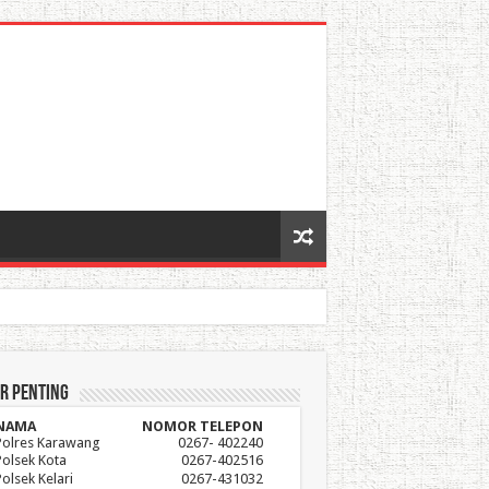
r Penting
NAMA
NOMOR TELEPON
Polres Karawang
0267- 402240
Polsek Kota
0267-402516
Polsek Kelari
0267-431032