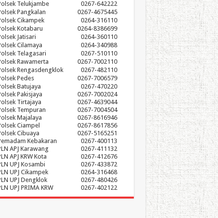
Polsek Telukjambe
0267-642222
Polsek Pangkalan
0267-4675445
Polsek Cikampek
0264-316110
Polsek Kotabaru
0264-8386699
olsek Jatisari
0264-360110
Polsek Cilamaya
0264-340988
Polsek Telagasari
0267-510110
Polsek Rawamerta
0267-7002110
Polsek Rengasdengklok
0267-482110
Polsek Pedes
0267-7006579
Polsek Batujaya
0267-470220
Polsek Pakisjaya
0267-7002024
Polsek Tirtajaya
0267-4639044
Polsek Tempuran
0267-7004504
Polsek Majalaya
0267-8616946
Polsek Ciampel
0267-8617856
Polsek Cibuaya
0267-5165251
Pemadam Kebakaran
0267-400113
PLN APJ Karawang
0267-411132
PLN APJ KRW Kota
0267-412676
PLN UPJ Kosambi
0267-433872
PLN UPJ Cikampek
0264-316468
PLN UPJ Dengklok
0267-480426
PLN UPJ PRIMA KRW
0267-402122