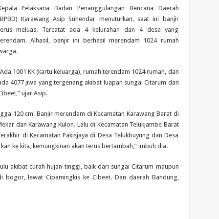
Kepala Pelaksana Badan Penanggulangan Bencana Daerah
(BPBD) Karawang Asip Suhendar menuturkan, saat ini banjir
terus meluas. Tercatat ada 4 kelurahan dan 4 desa yang
terendam. Alhasil, banjir ini berhasil merendam 1024 rumah
warga.
“Ada 1001 KK (kartu keluarga), rumah terendam 1024 rumah, dan
ada 4077 jiwa yang tergenang akibat luapan sungai Citarum dan
Cibeet,” ujar Asip.
hingga 120 cm. Banjir merendam di Kecamatan Karawang Barat di
Mekar dan Karawang Kulon. Lalu di Kecamatan Telukjambe Barat
Terakhir di Kecamatan Pakisjaya di Desa Telukbuyung dan Desa
kan ke kita, kemungkinan akan terus bertambah,” imbuh dia.
 hulu akibat curah hujan tinggi, baik dari sungai Citarum maupun
 di bogor, lewat Cipamingkis ke Cibeet. Dan daerah Bandung,