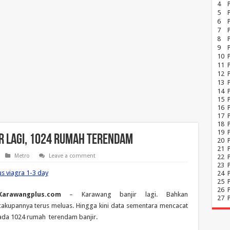
4
5
6
7
8
P
9
10
11
12
13
14
15
16
17
18
19
r Lagi, 1024 Rumah Terendam
20
21
Metro
Leave a comment
22
23
us viagra 1-3 day
24
25
26
Karawangplus.com
– Karawang banjir lagi. Bahkan
27
cakupannya terus meluas. Hingga kini data sementara mencacat
ada 1024 rumah terendam banjir.