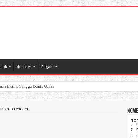
ntah
Loker
Ragam
poran Keuangan Pemda Karawang
 Rumah Terendam
Nome
NO
1
2
3