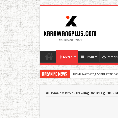
Metro
Profil
Pemeri
Breaking News
BPK Ganjar WTP ke 11 Pada La
Home
/
Metro
/
Karawang Banjir Lagi, 1024