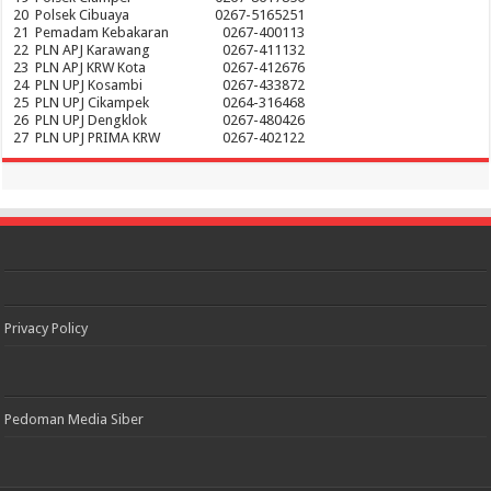
20
Polsek Cibuaya
0267-5165251
21
Pemadam Kebakaran
0267-400113
22
PLN APJ Karawang
0267-411132
23
PLN APJ KRW Kota
0267-412676
24
PLN UPJ Kosambi
0267-433872
25
PLN UPJ Cikampek
0264-316468
26
PLN UPJ Dengklok
0267-480426
27
PLN UPJ PRIMA KRW
0267-402122
Privacy Policy
Pedoman Media Siber