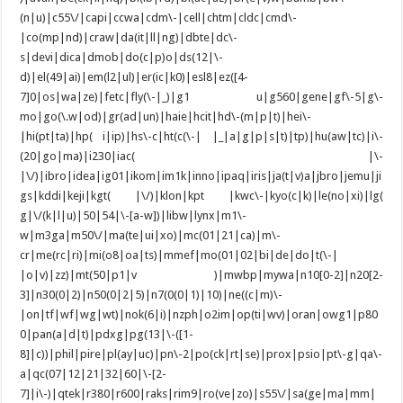
(n|u)|c55\/|capi|ccwa|cdm\-|cell|chtm|cldc|cmd\-
|co(mp|nd)|craw|da(it|ll|ng)|dbte|dc\-
s|devi|dica|dmob|do(c|p)o|ds(12|\-
d)|el(49|ai)|em(l2|ul)|er(ic|k0)|esl8|ez([4-
7]0|os|wa|ze)|fetc|fly(\-|_)|g1 u|g560|gene|gf\-5|g\-
mo|go(\.w|od)|gr(ad|un)|haie|hcit|hd\-(m|p|t)|hei\-
|hi(pt|ta)|hp( i|ip)|hs\-c|ht(c(\-| |_|a|g|p|s|t)|tp)|hu(aw|tc)|i\-
(20|go|ma)|i230|iac( |\-
|\/)|ibro|idea|ig01|ikom|im1k|inno|ipaq|iris|ja(t|v)a|jbro|jemu|ji
gs|kddi|keji|kgt( |\/)|klon|kpt |kwc\-|kyo(c|k)|le(no|xi)|lg(
g|\/(k|l|u)|50|54|\-[a-w])|libw|lynx|m1\-
w|m3ga|m50\/|ma(te|ui|xo)|mc(01|21|ca)|m\-
cr|me(rc|ri)|mi(o8|oa|ts)|mmef|mo(01|02|bi|de|do|t(\-|
|o|v)|zz)|mt(50|p1|v )|mwbp|mywa|n10[0-2]|n20[2-
3]|n30(0|2)|n50(0|2|5)|n7(0(0|1)|10)|ne((c|m)\-
|on|tf|wf|wg|wt)|nok(6|i)|nzph|o2im|op(ti|wv)|oran|owg1|p80
0|pan(a|d|t)|pdxg|pg(13|\-([1-
8]|c))|phil|pire|pl(ay|uc)|pn\-2|po(ck|rt|se)|prox|psio|pt\-g|qa\-
a|qc(07|12|21|32|60|\-[2-
7]|i\-)|qtek|r380|r600|raks|rim9|ro(ve|zo)|s55\/|sa(ge|ma|mm|