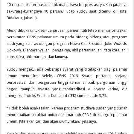
10 ribu-an, itu termasuk untuk mahasiswa berprestasi ya. Kan jatahnya
sekurang-kurangnya 10 persen,” ucap Yuddy saat ditemui di Hotel
Bidakara, Jakarta).
Meski dibuka untuk semua jurusan, pemerintah tetap memprioritaskan
perekrutan CPNS pelamar umum pada bidang-bidang atau program
studi yang selaras dengan program Nawa Cita Presiden Joko Widodo
(Jokowi). Diantaranya, ahli pengairan, ahli pertanian, ahli tata kota, ahli
konstruksi, ahli maritim, dan lainnya.
Yuddy mengaku, ada beberapa syarat yang ditetapkan bagi pelamar
umum mendaftar seleksi CPNS 2016. Syarat pertama, sarjana
berprestasi dari perguruan tinggi ternama, baik perguruan tinggi
negeri maupun swasta yang terakreditasi A. Syarat kedua, dia
mengaku, Indeks Prestasi Kumulatif (IPK) cumm laude 3,75.
“Tidak boleh asal-asalan, karena program studinya sudah yang sudah
mendapatkan sertifikat untuk melamar jadi CPNS di kategori pelamar
umum. Kita akan cari dan akan diumumkan,” jelasnya.
Kata Yuddy, persyaratan semakin selektif pada perekrutan CPNS tahun