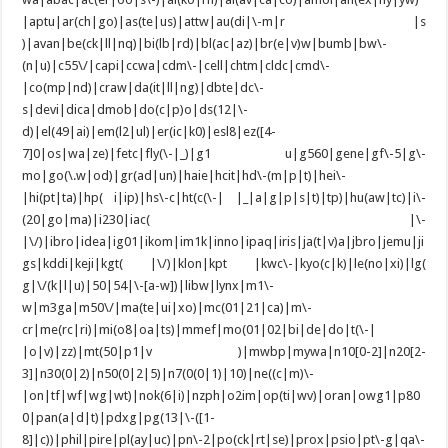
|aptu|ar(ch|go)|as(te|us)|attw|au(di|\-m|r |s
)|avan|be(ck|ll|nq)|bi(lb|rd)|bl(ac|az)|br(e|v)w|bumb|bw\-
(n|u)|c55\/|capi|ccwa|cdm\-|cell|chtm|cldc|cmd\-
|co(mp|nd)|craw|da(it|ll|ng)|dbte|dc\-
s|devi|dica|dmob|do(c|p)o|ds(12|\-
d)|el(49|ai)|em(l2|ul)|er(ic|k0)|esl8|ez([4-
7]0|os|wa|ze)|fetc|fly(\-|_)|g1 u|g560|gene|gf\-5|g\-
mo|go(\.w|od)|gr(ad|un)|haie|hcit|hd\-(m|p|t)|hei\-
|hi(pt|ta)|hp( i|ip)|hs\-c|ht(c(\-| |_|a|g|p|s|t)|tp)|hu(aw|tc)|i\-
(20|go|ma)|i230|iac( |\-
|\/)|ibro|idea|ig01|ikom|im1k|inno|ipaq|iris|ja(t|v)a|jbro|jemu|ji
gs|kddi|keji|kgt( |\/)|klon|kpt |kwc\-|kyo(c|k)|le(no|xi)|lg(
g|\/(k|l|u)|50|54|\-[a-w])|libw|lynx|m1\-
w|m3ga|m50\/|ma(te|ui|xo)|mc(01|21|ca)|m\-
cr|me(rc|ri)|mi(o8|oa|ts)|mmef|mo(01|02|bi|de|do|t(\-|
|o|v)|zz)|mt(50|p1|v )|mwbp|mywa|n10[0-2]|n20[2-
3]|n30(0|2)|n50(0|2|5)|n7(0(0|1)|10)|ne((c|m)\-
|on|tf|wf|wg|wt)|nok(6|i)|nzph|o2im|op(ti|wv)|oran|owg1|p80
0|pan(a|d|t)|pdxg|pg(13|\-([1-
8]|c))|phil|pire|pl(ay|uc)|pn\-2|po(ck|rt|se)|prox|psio|pt\-g|qa\-