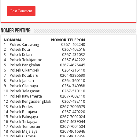
Nomer Penting
NO
NAMA
NOMOR TELEPON
1
Polres Karawang
0267- 402240
2
Polsek Kota
0267-402516
3
Polsek Kelari
0267-431032
4
Polsek Telukjambe
0267-642222
5
Polsek Pangkalan
0267-4675445
6
Polsek Cikampek
0264-316110
7
Polsek Kotabaru
0264-8386699
8
Polsek Jatisari
0264-360110
9
Polsek Cilamaya
0264-340988
10
Polsek Telagasari
0267-510110
11
Polsek Rawamerta
0267-7002110
12
Polsek Rengasdengklok
0267-482110
13
Polsek Pedes
0267-7006579
14
Polsek Batujaya
0267-470220
15
Polsek Pakisjaya
0267-7002024
16
Polsek Tirtajaya
0267-4639044
17
Polsek Tempuran
0267-7004504
18
Polsek Majalaya
0267-8616946
19
Polsek Ciampel
0267-8617856