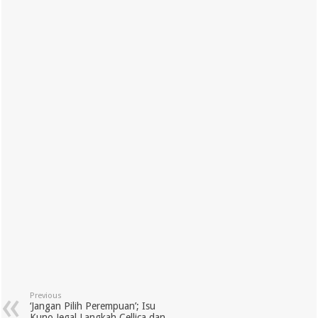
Previous
‘Jangan Pilih Perempuan’; Isu
Kuno Jegal Langkah Cellica dan