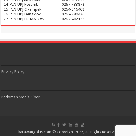
24
PLN UPJ Kosambi
0267-433872
25
PLN UPJ Cikampek
0264-316468
26
PLN UPJ Dengklok
0267-480426
27
PLN UPJ PRIMA KRW
0267-402122
Privacy Policy
Pedoman Media Siber
karawangplus.com
© Copyright 2026, All Rights Reserved