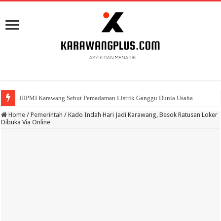
HIPMI Karawang Sebut Pemadaman Listrik Ganggu Dunia Usaha
BPK Ganjar WTP ke 11 Pada Laporan Keuangan Pemda Karawang
Home
/
Pemerintah
/
Kado Indah Hari Jadi Karawang, Besok Ratusan Loker
Dibuka Via Online