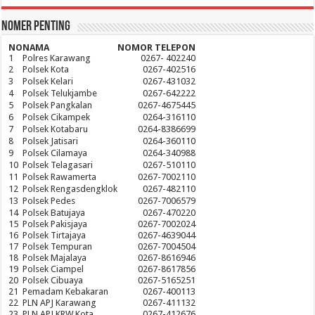
Nomer Penting
NO
NAMA
NOMOR TELEPON
1
Polres Karawang
0267- 402240
2
Polsek Kota
0267-402516
3
Polsek Kelari
0267-431032
4
Polsek Telukjambe
0267-642222
5
Polsek Pangkalan
0267-4675445
6
Polsek Cikampek
0264-316110
7
Polsek Kotabaru
0264-8386699
8
Polsek Jatisari
0264-360110
9
Polsek Cilamaya
0264-340988
10
Polsek Telagasari
0267-510110
11
Polsek Rawamerta
0267-7002110
12
Polsek Rengasdengklok
0267-482110
13
Polsek Pedes
0267-7006579
14
Polsek Batujaya
0267-470220
15
Polsek Pakisjaya
0267-7002024
16
Polsek Tirtajaya
0267-4639044
17
Polsek Tempuran
0267-7004504
18
Polsek Majalaya
0267-8616946
19
Polsek Ciampel
0267-8617856
20
Polsek Cibuaya
0267-5165251
21
Pemadam Kebakaran
0267-400113
22
PLN APJ Karawang
0267-411132
23
PLN APJ KRW Kota
0267-412676