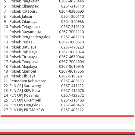
5
Polsek Pangkalan
0267-4675445
6
Polsek Cikampek
0264-316110
7
Polsek Kotabaru
0264-8386699
8
Polsek Jatisari
0264-360110
9
Polsek Cilamaya
0264-340988
10
Polsek Telagasari
0267-510110
11
Polsek Rawamerta
0267-7002110
12
Polsek Rengasdengklok
0267-482110
13
Polsek Pedes
0267-7006579
14
Polsek Batujaya
0267-470220
15
Polsek Pakisjaya
0267-7002024
16
Polsek Tirtajaya
0267-4639044
17
Polsek Tempuran
0267-7004504
18
Polsek Majalaya
0267-8616946
19
Polsek Ciampel
0267-8617856
20
Polsek Cibuaya
0267-5165251
21
Pemadam Kebakaran
0267-400113
22
PLN APJ Karawang
0267-411132
23
PLN APJ KRW Kota
0267-412676
24
PLN UPJ Kosambi
0267-433872
25
PLN UPJ Cikampek
0264-316468
26
PLN UPJ Dengklok
0267-480426
27
PLN UPJ PRIMA KRW
0267-402122