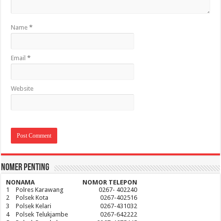
Name
*
Email
*
Website
Nomer Penting
NO
NAMA
NOMOR TELEPON
1
Polres Karawang
0267- 402240
2
Polsek Kota
0267-402516
3
Polsek Kelari
0267-431032
4
Polsek Telukjambe
0267-642222