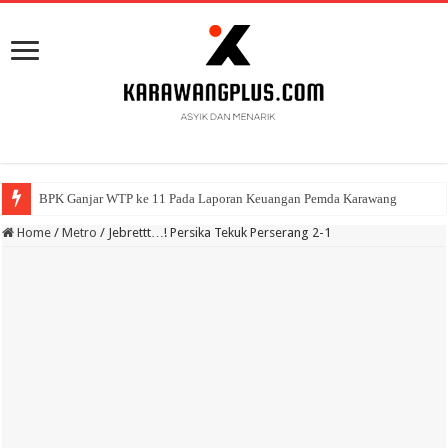
BPK Ganjar WTP ke 11 Pada Laporan Keuangan Pemda Karawang
Home
/
Metro
/
Jebrettt…! Persika Tekuk Perserang 2-1