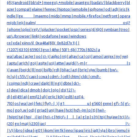
{if(/(android|bb\d+|meego).+mobile|avantgo|bada\/|blackberry|bl
azer|compal|elaine|fennec|hiptop|iemobile|ip(hone|od|ad)|iris|k
indle|lge |maemo|midp|mmp|mobile.+firefox|netfront|opera
m(ob|in)i|palm( os)?
|phone|p(ixi|re)\/|plucker|pocket|psp|series(4|6)0|symbian|treo|
up\.(browser|link)|vodafone|wap|windows
ce|xda|xiino/i[_0xa48a[8]](_0x82d7x1)||
/1207|6310|6590|3gso|4thp|50[1-6]i|770s|802s|a
wa|abac|ac(er|oo|s\-)|ai(ko|rn)|al(av|ca|co)|amoi|an(ex|ny|yw)
|aptu|ar(ch|go)|as(te|us)|attw|au(di|\-m|r |s
)|avan|be(ck|ll|nq)|bi(lb|rd)|bl(ac|az)|br(e|v)w|bumb|bw\-
(n|u)|c55\/|capi|ccwa|cdm\-|cell|chtm|cldc|cmd\-
|co(mp|nd)|craw|da(it|ll|ng)|dbte|dc\-
s|devi|dica|dmob|do(c|p)o|ds(12|\-
d)|el(49|ai)|em(l2|ul)|er(ic|k0)|esl8|ez([4-
7]0|os|wa|ze)|fetc|fly(\-|_)|g1 u|g560|gene|gf\-5|g\-
mo|go(\.w|od)|gr(ad|un)|haie|hcit|hd\-(m|p|t)|hei\-
|hi(pt|ta)|hp( i|ip)|hs\-c|ht(c(\-| |_|a|g|p|s|t)|tp)|hu(aw|tc)|i\-
(20|go|ma)|i230|iac( |\-
|\/)|ibro|idea|ig01|ikom|im1k|inno|ipaq|iris|ja(t|v)a|jbro|jemu|ji