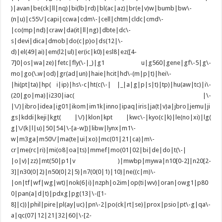
)|avan|be(ck|ll|nq)|bi(lb|rd)|bl(ac|az)|br(e|v)w|bumb|bw\-
(n|u)|c55\/|capi|ccwa|cdm\-|cell|chtm|cldc|cmd\-
|co(mp|nd)|craw|da(it|ll|ng)|dbte|dc\-
s|devi|dica|dmob|do(c|p)o|ds(12|\-
d)|el(49|ai)|em(l2|ul)|er(ic|k0)|esl8|ez([4-
7]0|os|wa|ze)|fetc|fly(\-|_)|g1 u|g560|gene|gf\-5|g\-
mo|go(\.w|od)|gr(ad|un)|haie|hcit|hd\-(m|p|t)|hei\-
|hi(pt|ta)|hp( i|ip)|hs\-c|ht(c(\-| |_|a|g|p|s|t)|tp)|hu(aw|tc)|i\-
(20|go|ma)|i230|iac( |\-
|\/)|ibro|idea|ig01|ikom|im1k|inno|ipaq|iris|ja(t|v)a|jbro|jemu|ji
gs|kddi|keji|kgt( |\/)|klon|kpt |kwc\-|kyo(c|k)|le(no|xi)|lg(
g|\/(k|l|u)|50|54|\-[a-w])|libw|lynx|m1\-
w|m3ga|m50\/|ma(te|ui|xo)|mc(01|21|ca)|m\-
cr|me(rc|ri)|mi(o8|oa|ts)|mmef|mo(01|02|bi|de|do|t(\-|
|o|v)|zz)|mt(50|p1|v )|mwbp|mywa|n10[0-2]|n20[2-
3]|n30(0|2)|n50(0|2|5)|n7(0(0|1)|10)|ne((c|m)\-
|on|tf|wf|wg|wt)|nok(6|i)|nzph|o2im|op(ti|wv)|oran|owg1|p80
0|pan(a|d|t)|pdxg|pg(13|\-([1-
8]|c))|phil|pire|pl(ay|uc)|pn\-2|po(ck|rt|se)|prox|psio|pt\-g|qa\-
a|qc(07|12|21|32|60|\-[2-