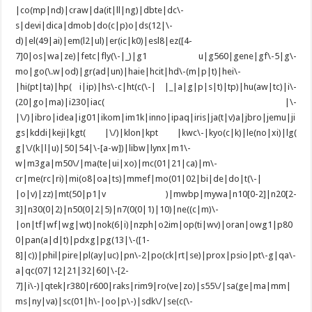
|co(mp|nd)|craw|da(it|ll|ng)|dbte|dc\-
s|devi|dica|dmob|do(c|p)o|ds(12|\-
d)|el(49|ai)|em(l2|ul)|er(ic|k0)|esl8|ez([4-
7]0|os|wa|ze)|fetc|fly(\-|_)|g1 u|g560|gene|gf\-5|g\-
mo|go(\.w|od)|gr(ad|un)|haie|hcit|hd\-(m|p|t)|hei\-
|hi(pt|ta)|hp( i|ip)|hs\-c|ht(c(\-| |_|a|g|p|s|t)|tp)|hu(aw|tc)|i\-
(20|go|ma)|i230|iac( |\-
|\/)|ibro|idea|ig01|ikom|im1k|inno|ipaq|iris|ja(t|v)a|jbro|jemu|ji
gs|kddi|keji|kgt( |\/)|klon|kpt |kwc\-|kyo(c|k)|le(no|xi)|lg(
g|\/(k|l|u)|50|54|\-[a-w])|libw|lynx|m1\-
w|m3ga|m50\/|ma(te|ui|xo)|mc(01|21|ca)|m\-
cr|me(rc|ri)|mi(o8|oa|ts)|mmef|mo(01|02|bi|de|do|t(\-|
|o|v)|zz)|mt(50|p1|v )|mwbp|mywa|n10[0-2]|n20[2-
3]|n30(0|2)|n50(0|2|5)|n7(0(0|1)|10)|ne((c|m)\-
|on|tf|wf|wg|wt)|nok(6|i)|nzph|o2im|op(ti|wv)|oran|owg1|p80
0|pan(a|d|t)|pdxg|pg(13|\-([1-
8]|c))|phil|pire|pl(ay|uc)|pn\-2|po(ck|rt|se)|prox|psio|pt\-g|qa\-
a|qc(07|12|21|32|60|\-[2-
7]|i\-)|qtek|r380|r600|raks|rim9|ro(ve|zo)|s55\/|sa(ge|ma|mm|
ms|ny|va)|sc(01|h\-|oo|p\-)|sdk\/|se(c(\-