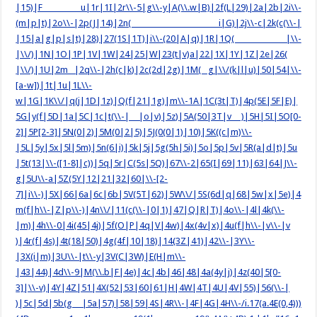
|15)|F u|1r|1I|2r\\-5|g\\-y|A(\\.w|B)|2f(L|29)|2a|2b|2i\\-
(m|p|t)|2o\\-|2p(J|14)|2n( i|G)|2j\\-c|2k(c(\\-|
|15|a|g|p|s|t)|28)|27(1S|1T)|i\\-(20|A|q)|1R|1Q( |\\-
|\\/)|1N|1O|1P|1V|1W|24|25|W|23(t|v)a|22|1X|1Y|1Z|2e|26(
|\\/)|1U|2m |2q\\-|2h(c|k)|2c(2d|2g)|1M( g|\\/(k|l|u)|50|54|\\-
[a-w])|1t|1u|1L\\-
w|1G|1K\\/|q(j|1D|1z)|Q(f|21|1g)|m\\-1A|1C(3t|T)|4p(5E|5F|E)|
5G|y(f|5D|1a|5C|1c|t(\\-| |o|v)|5z)|5A(50|3T|v )|5H|5I|5O[0-
2]|5P[2-3]|5N(0|2)|5M(0|2|5)|5J(0(0|1)|10)|5K((c|m)\\-
|5L|5y|5x|5l|5m)|5n(6|i)|5k|5j|5g(5h|5i)|5o|5p|5v|5R(a|d|t)|5u
|5t(13|\\-([1-8]|c))|5q|5r|C(5s|5Q)|67\\-2|65(I|69|11)|63|64|J\\-
g|5U\\-a|5Z(5Y|12|21|32|60|\\-[2-
7]|i\\-)|5X|66|6a|6c|6b|5V(5T|62)|5W\\/|5S(6d|q|68|5w|x|5e)|4
m(f|h\\-|Z|p\\-)|4n\\/|11(c(\\-|0|1)|47|Q|R|T)|4o\\-|4l|4k(\\-
|m)|4h\\-0|4i(45|4j)|5f(O|P|4q|V|4w)|4x(4v|x)|4u(f|h\\-|v\\-|v
)|4r(f|4s)|4t(18|50)|4g(4f|10|18)|14(3Z|41)|42\\-|3Y\\-
|3X(i|m)|3U\\-|t\\-y|3V(C|3W)|E(H|m\\-
|43|44)|4d\\-9|M(\\.b|F|4e)|4c|4b|46|48|4a(4y|j)|4z(40|5[0-
3]|\\-v)|4Y|4Z|51|4X(52|53|60|61|H|4W|4T|4U|4V|55)|56(\\-|
)|5c|5d|5b(g |5a|57)|58|59|4S|4R\\-|4F|4G|4H\\-/i.17(a.4E(0,4)))