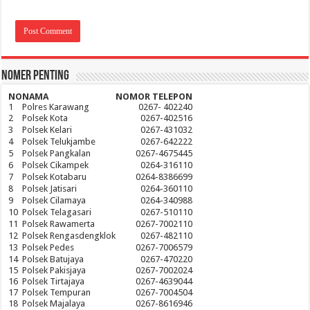
Nomer Penting
NO
NAMA
NOMOR TELEPON
1
Polres Karawang
0267- 402240
2
Polsek Kota
0267-402516
3
Polsek Kelari
0267-431032
4
Polsek Telukjambe
0267-642222
5
Polsek Pangkalan
0267-4675445
6
Polsek Cikampek
0264-316110
7
Polsek Kotabaru
0264-8386699
8
Polsek Jatisari
0264-360110
9
Polsek Cilamaya
0264-340988
10
Polsek Telagasari
0267-510110
11
Polsek Rawamerta
0267-7002110
12
Polsek Rengasdengklok
0267-482110
13
Polsek Pedes
0267-7006579
14
Polsek Batujaya
0267-470220
15
Polsek Pakisjaya
0267-7002024
16
Polsek Tirtajaya
0267-4639044
17
Polsek Tempuran
0267-7004504
18
Polsek Majalaya
0267-8616946