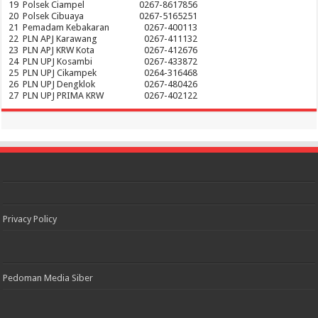
19
Polsek Ciampel
0267-8617856
20
Polsek Cibuaya
0267-5165251
21
Pemadam Kebakaran
0267-400113
22
PLN APJ Karawang
0267-411132
23
PLN APJ KRW Kota
0267-412676
24
PLN UPJ Kosambi
0267-433872
25
PLN UPJ Cikampek
0264-316468
26
PLN UPJ Dengklok
0267-480426
27
PLN UPJ PRIMA KRW
0267-402122
Privacy Policy
Pedoman Media Siber