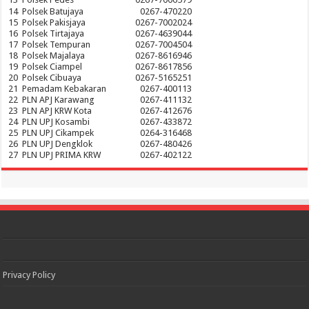
14
Polsek Batujaya
0267-470220
15
Polsek Pakisjaya
0267-7002024
16
Polsek Tirtajaya
0267-4639044
17
Polsek Tempuran
0267-7004504
18
Polsek Majalaya
0267-8616946
19
Polsek Ciampel
0267-8617856
20
Polsek Cibuaya
0267-5165251
21
Pemadam Kebakaran
0267-400113
22
PLN APJ Karawang
0267-411132
23
PLN APJ KRW Kota
0267-412676
24
PLN UPJ Kosambi
0267-433872
25
PLN UPJ Cikampek
0264-316468
26
PLN UPJ Dengklok
0267-480426
27
PLN UPJ PRIMA KRW
0267-402122
Privacy Policy