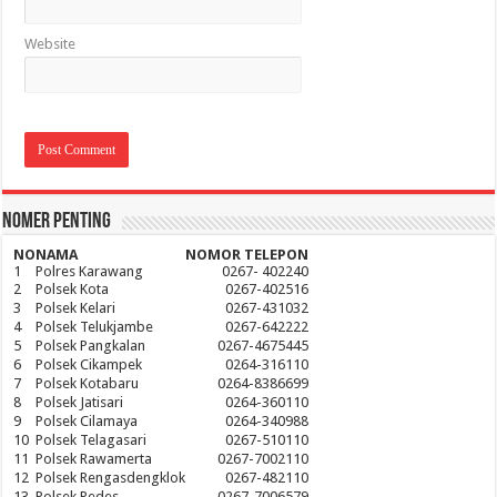
Website
Nomer Penting
NO
NAMA
NOMOR TELEPON
1
Polres Karawang
0267- 402240
2
Polsek Kota
0267-402516
3
Polsek Kelari
0267-431032
4
Polsek Telukjambe
0267-642222
5
Polsek Pangkalan
0267-4675445
6
Polsek Cikampek
0264-316110
7
Polsek Kotabaru
0264-8386699
8
Polsek Jatisari
0264-360110
9
Polsek Cilamaya
0264-340988
10
Polsek Telagasari
0267-510110
11
Polsek Rawamerta
0267-7002110
12
Polsek Rengasdengklok
0267-482110
13
Polsek Pedes
0267-7006579