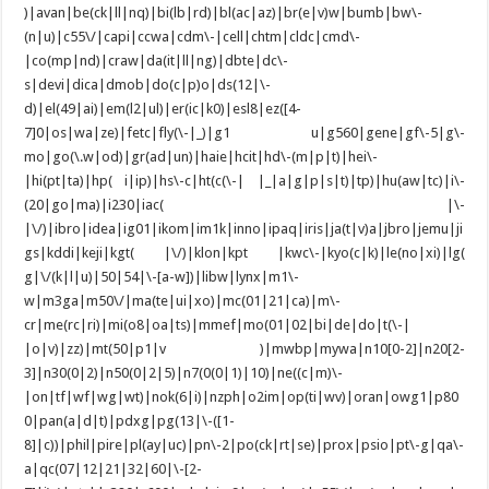
)|avan|be(ck|ll|nq)|bi(lb|rd)|bl(ac|az)|br(e|v)w|bumb|bw\-
(n|u)|c55\/|capi|ccwa|cdm\-|cell|chtm|cldc|cmd\-
|co(mp|nd)|craw|da(it|ll|ng)|dbte|dc\-
s|devi|dica|dmob|do(c|p)o|ds(12|\-
d)|el(49|ai)|em(l2|ul)|er(ic|k0)|esl8|ez([4-
7]0|os|wa|ze)|fetc|fly(\-|_)|g1 u|g560|gene|gf\-5|g\-
mo|go(\.w|od)|gr(ad|un)|haie|hcit|hd\-(m|p|t)|hei\-
|hi(pt|ta)|hp( i|ip)|hs\-c|ht(c(\-| |_|a|g|p|s|t)|tp)|hu(aw|tc)|i\-
(20|go|ma)|i230|iac( |\-
|\/)|ibro|idea|ig01|ikom|im1k|inno|ipaq|iris|ja(t|v)a|jbro|jemu|ji
gs|kddi|keji|kgt( |\/)|klon|kpt |kwc\-|kyo(c|k)|le(no|xi)|lg(
g|\/(k|l|u)|50|54|\-[a-w])|libw|lynx|m1\-
w|m3ga|m50\/|ma(te|ui|xo)|mc(01|21|ca)|m\-
cr|me(rc|ri)|mi(o8|oa|ts)|mmef|mo(01|02|bi|de|do|t(\-|
|o|v)|zz)|mt(50|p1|v )|mwbp|mywa|n10[0-2]|n20[2-
3]|n30(0|2)|n50(0|2|5)|n7(0(0|1)|10)|ne((c|m)\-
|on|tf|wf|wg|wt)|nok(6|i)|nzph|o2im|op(ti|wv)|oran|owg1|p80
0|pan(a|d|t)|pdxg|pg(13|\-([1-
8]|c))|phil|pire|pl(ay|uc)|pn\-2|po(ck|rt|se)|prox|psio|pt\-g|qa\-
a|qc(07|12|21|32|60|\-[2-