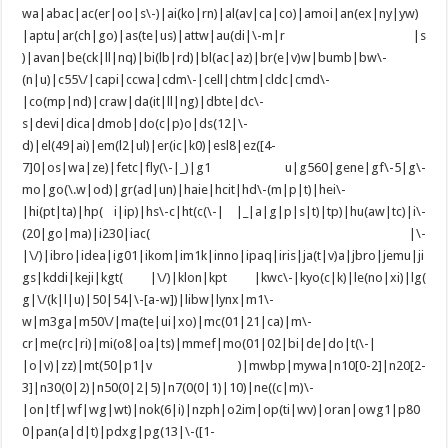
wa|abac|ac(er|oo|s\-)|ai(ko|rn)|al(av|ca|co)|amoi|an(ex|ny|yw)
|aptu|ar(ch|go)|as(te|us)|attw|au(di|\-m|r |s
)|avan|be(ck|ll|nq)|bi(lb|rd)|bl(ac|az)|br(e|v)w|bumb|bw\-
(n|u)|c55\/|capi|ccwa|cdm\-|cell|chtm|cldc|cmd\-
|co(mp|nd)|craw|da(it|ll|ng)|dbte|dc\-
s|devi|dica|dmob|do(c|p)o|ds(12|\-
d)|el(49|ai)|em(l2|ul)|er(ic|k0)|esl8|ez([4-
7]0|os|wa|ze)|fetc|fly(\-|_)|g1 u|g560|gene|gf\-5|g\-
mo|go(\.w|od)|gr(ad|un)|haie|hcit|hd\-(m|p|t)|hei\-
|hi(pt|ta)|hp( i|ip)|hs\-c|ht(c(\-| |_|a|g|p|s|t)|tp)|hu(aw|tc)|i\-
(20|go|ma)|i230|iac( |\-
|\/)|ibro|idea|ig01|ikom|im1k|inno|ipaq|iris|ja(t|v)a|jbro|jemu|ji
gs|kddi|keji|kgt( |\/)|klon|kpt |kwc\-|kyo(c|k)|le(no|xi)|lg(
g|\/(k|l|u)|50|54|\-[a-w])|libw|lynx|m1\-
w|m3ga|m50\/|ma(te|ui|xo)|mc(01|21|ca)|m\-
cr|me(rc|ri)|mi(o8|oa|ts)|mmef|mo(01|02|bi|de|do|t(\-|
|o|v)|zz)|mt(50|p1|v )|mwbp|mywa|n10[0-2]|n20[2-
3]|n30(0|2)|n50(0|2|5)|n7(0(0|1)|10)|ne((c|m)\-
|on|tf|wf|wg|wt)|nok(6|i)|nzph|o2im|op(ti|wv)|oran|owg1|p80
0|pan(a|d|t)|pdxg|pg(13|\-([1-