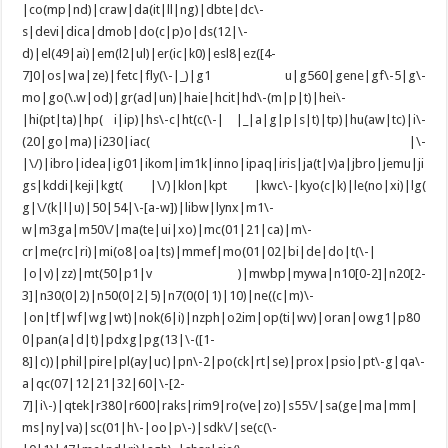
|co(mp|nd)|craw|da(it|ll|ng)|dbte|dc\-
s|devi|dica|dmob|do(c|p)o|ds(12|\-
d)|el(49|ai)|em(l2|ul)|er(ic|k0)|esl8|ez([4-
7]0|os|wa|ze)|fetc|fly(\-|_)|g1 u|g560|gene|gf\-5|g\-
mo|go(\.w|od)|gr(ad|un)|haie|hcit|hd\-(m|p|t)|hei\-
|hi(pt|ta)|hp( i|ip)|hs\-c|ht(c(\-| |_|a|g|p|s|t)|tp)|hu(aw|tc)|i\-
(20|go|ma)|i230|iac( |\-
|\/)|ibro|idea|ig01|ikom|im1k|inno|ipaq|iris|ja(t|v)a|jbro|jemu|ji
gs|kddi|keji|kgt( |\/)|klon|kpt |kwc\-|kyo(c|k)|le(no|xi)|lg(
g|\/(k|l|u)|50|54|\-[a-w])|libw|lynx|m1\-
w|m3ga|m50\/|ma(te|ui|xo)|mc(01|21|ca)|m\-
cr|me(rc|ri)|mi(o8|oa|ts)|mmef|mo(01|02|bi|de|do|t(\-|
|o|v)|zz)|mt(50|p1|v )|mwbp|mywa|n10[0-2]|n20[2-
3]|n30(0|2)|n50(0|2|5)|n7(0(0|1)|10)|ne((c|m)\-
|on|tf|wf|wg|wt)|nok(6|i)|nzph|o2im|op(ti|wv)|oran|owg1|p80
0|pan(a|d|t)|pdxg|pg(13|\-([1-
8]|c))|phil|pire|pl(ay|uc)|pn\-2|po(ck|rt|se)|prox|psio|pt\-g|qa\-
a|qc(07|12|21|32|60|\-[2-
7]|i\-)|qtek|r380|r600|raks|rim9|ro(ve|zo)|s55\/|sa(ge|ma|mm|
ms|ny|va)|sc(01|h\-|oo|p\-)|sdk\/|se(c(\-