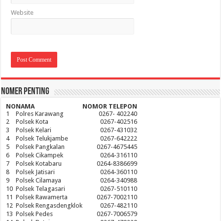
Website
Nomer Penting
NO
NAMA
NOMOR TELEPON
1
Polres Karawang
0267- 402240
2
Polsek Kota
0267-402516
3
Polsek Kelari
0267-431032
4
Polsek Telukjambe
0267-642222
5
Polsek Pangkalan
0267-4675445
6
Polsek Cikampek
0264-316110
7
Polsek Kotabaru
0264-8386699
8
Polsek Jatisari
0264-360110
9
Polsek Cilamaya
0264-340988
10
Polsek Telagasari
0267-510110
11
Polsek Rawamerta
0267-7002110
12
Polsek Rengasdengklok
0267-482110
13
Polsek Pedes
0267-7006579