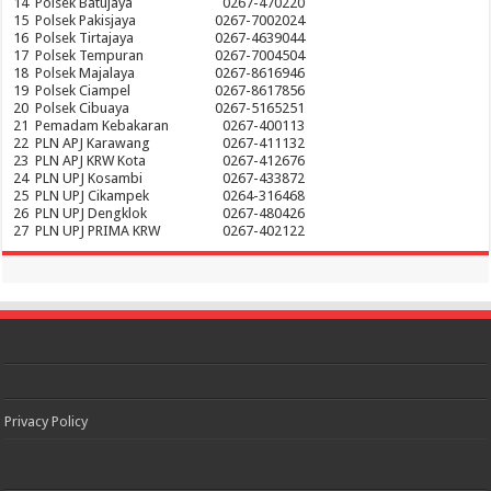
14
Polsek Batujaya
0267-470220
15
Polsek Pakisjaya
0267-7002024
16
Polsek Tirtajaya
0267-4639044
17
Polsek Tempuran
0267-7004504
18
Polsek Majalaya
0267-8616946
19
Polsek Ciampel
0267-8617856
20
Polsek Cibuaya
0267-5165251
21
Pemadam Kebakaran
0267-400113
22
PLN APJ Karawang
0267-411132
23
PLN APJ KRW Kota
0267-412676
24
PLN UPJ Kosambi
0267-433872
25
PLN UPJ Cikampek
0264-316468
26
PLN UPJ Dengklok
0267-480426
27
PLN UPJ PRIMA KRW
0267-402122
Privacy Policy