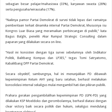
sebagian besar pelajar/mahasiswa (33%), karyawan swasta (28%)
serta pengusaha/wirausaha (17%).
“Naiknya pamor Partai Demokrat di survei tidak lepas dari ramainya
pemberitaan terkait dinamika internal Partai Demokrat, khususnya isu
Kongres Luar Biasa yang meramaikan perbincangan di publik,” kata
Bagus Balghi, peneliti Akar Rumput Strategic Consulting dalam
paparan yang dilakukan secara on-line.
“Hasil ini konsisten dengan tiga survei sebelumnya oleh Indikator
Politik, Balitbang Kompas dan LP3ES,” tegas Tomi Satryatomo,
Kabalitbang DPP Partai Demokrat.
Secara obyektif, sambungnya, hal ini menunjukkan PD dibawah
kepemimpinan Ketum AHY yang baru setahun, berhasil melakukan
konsolidasi internal sekaligus mulai mengambil hati dan pikiran publik.
Prahara gerakan pengambilalihan kepemimpinan PD (GPK-PD) yang
dilakukan KSP Moeldoko dan gerombolannya, berhasil diatasi dengan
clear victory baik secara politik dan hukum, sekaligus mendulang
keuntungan elektoral.