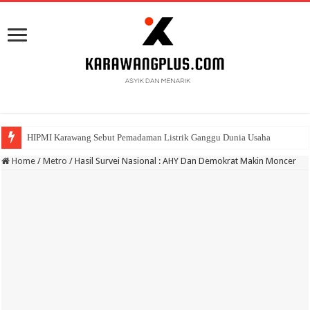
HIPMI Karawang Sebut Pemadaman Listrik Ganggu Dunia Usaha
BPK Ganjar WTP ke 11 Pada Laporan Keuangan Pemda Karawang
Home
/
Metro
/
Hasil Survei Nasional : AHY Dan Demokrat Makin Moncer