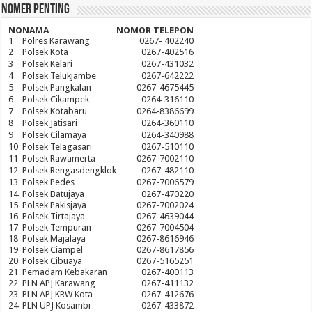
Nomer Penting
NO
NAMA
NOMOR TELEPON
1
Polres Karawang
0267- 402240
2
Polsek Kota
0267-402516
3
Polsek Kelari
0267-431032
4
Polsek Telukjambe
0267-642222
5
Polsek Pangkalan
0267-4675445
6
Polsek Cikampek
0264-316110
7
Polsek Kotabaru
0264-8386699
8
Polsek Jatisari
0264-360110
9
Polsek Cilamaya
0264-340988
10
Polsek Telagasari
0267-510110
11
Polsek Rawamerta
0267-7002110
12
Polsek Rengasdengklok
0267-482110
13
Polsek Pedes
0267-7006579
14
Polsek Batujaya
0267-470220
15
Polsek Pakisjaya
0267-7002024
16
Polsek Tirtajaya
0267-4639044
17
Polsek Tempuran
0267-7004504
18
Polsek Majalaya
0267-8616946
19
Polsek Ciampel
0267-8617856
20
Polsek Cibuaya
0267-5165251
21
Pemadam Kebakaran
0267-400113
22
PLN APJ Karawang
0267-411132
23
PLN APJ KRW Kota
0267-412676
24
PLN UPJ Kosambi
0267-433872