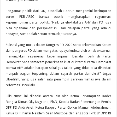
Pengamat politik dari UNJ Ubedilah Badrun mengamini kesimpulan
survei PKB-ARSC bahwa publik mengharapkan regenerasi
kepemimpinan partai politik. “Naiknya elektabilitas AHY dan PD juga
bisa dipahami dari perspektif ini. Dari delapan partai yang ada di
Senayan, AHY adalah Ketum termuda,” ucapnya.
Suksesi yang mulus dalam Kongres PD 2020 serta kekompakan Ketum
dan pengurus PD dalam mengatasi upaya kudeta oleh pihak eksternal,
menunjukkan regenerasi kepemimpinan berjalan baik di Partai
Demokrat. “Ada semacam penerimaan kuat di internal Partai Demokrat
bahwa AHY adalah harapan sekaligus takdir yang tidak bisa dihindari
menjadi bagian terpenting dalam sejarah partai demokrat” tegas
Ubedilah, yang juga salah satu pemimpin gerakan mahasiswa dalam
reformasi 1998 lalu.
Rilis survei ini dihadiri antara lain oleh Ketua Perkumpulan Kader
Bangsa Dimas Oky Nugroho, Ph.D, Kepala Badan Pemenangan Pemilu
DPP PD Andi Arief, Ketua Bappilu Partai Golkar Maman Abdurahman,
Ketua DPP Partai Nasdem Saan Mustopa dan anggota F-PDIP DPR RI