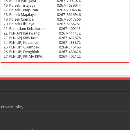
15
Polsek Pakisjaya
0267-7002024
16
Polsek Tirtajaya
0267-4639044
17
Polsek Tempuran
0267-7004504
18
Polsek Majalaya
0267-8616946
19
Polsek Ciampel
0267-8617856
20
Polsek Cibuaya
0267-5165251
21
Pemadam Kebakaran
0267-400113
22
PLN APJ Karawang
0267-411132
23
PLN APJ KRW Kota
0267-412676
24
PLN UPJ Kosambi
0267-433872
25
PLN UPJ Cikampek
0264-316468
26
PLN UPJ Dengklok
0267-480426
27
PLN UPJ PRIMA KRW
0267-402122
Privacy Policy