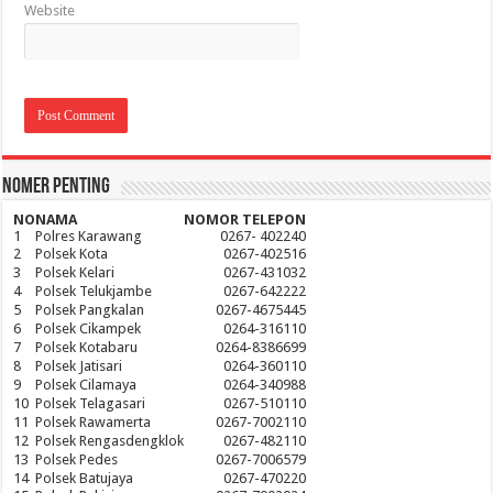
Website
Nomer Penting
NO
NAMA
NOMOR TELEPON
1
Polres Karawang
0267- 402240
2
Polsek Kota
0267-402516
3
Polsek Kelari
0267-431032
4
Polsek Telukjambe
0267-642222
5
Polsek Pangkalan
0267-4675445
6
Polsek Cikampek
0264-316110
7
Polsek Kotabaru
0264-8386699
8
Polsek Jatisari
0264-360110
9
Polsek Cilamaya
0264-340988
10
Polsek Telagasari
0267-510110
11
Polsek Rawamerta
0267-7002110
12
Polsek Rengasdengklok
0267-482110
13
Polsek Pedes
0267-7006579
14
Polsek Batujaya
0267-470220