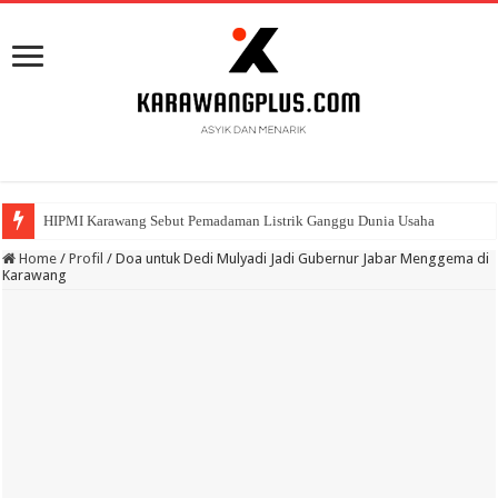
HIPMI Karawang Sebut Pemadaman Listrik Ganggu Dunia Usaha
BPK Ganjar WTP ke 11 Pada Laporan Keuangan Pemda Karawang
Home
/
Profil
/
Doa untuk Dedi Mulyadi Jadi Gubernur Jabar Menggema di
Karawang