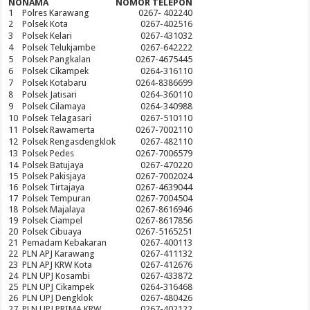
NO
NAMA
NOMOR TELEPON
1
Polres Karawang
0267- 402240
2
Polsek Kota
0267-402516
3
Polsek Kelari
0267-431032
4
Polsek Telukjambe
0267-642222
5
Polsek Pangkalan
0267-4675445
6
Polsek Cikampek
0264-316110
7
Polsek Kotabaru
0264-8386699
8
Polsek Jatisari
0264-360110
9
Polsek Cilamaya
0264-340988
10
Polsek Telagasari
0267-510110
11
Polsek Rawamerta
0267-7002110
12
Polsek Rengasdengklok
0267-482110
13
Polsek Pedes
0267-7006579
14
Polsek Batujaya
0267-470220
15
Polsek Pakisjaya
0267-7002024
16
Polsek Tirtajaya
0267-4639044
17
Polsek Tempuran
0267-7004504
18
Polsek Majalaya
0267-8616946
19
Polsek Ciampel
0267-8617856
20
Polsek Cibuaya
0267-5165251
21
Pemadam Kebakaran
0267-400113
22
PLN APJ Karawang
0267-411132
23
PLN APJ KRW Kota
0267-412676
24
PLN UPJ Kosambi
0267-433872
25
PLN UPJ Cikampek
0264-316468
26
PLN UPJ Dengklok
0267-480426
27
PLN UPJ PRIMA KRW
0267-402122