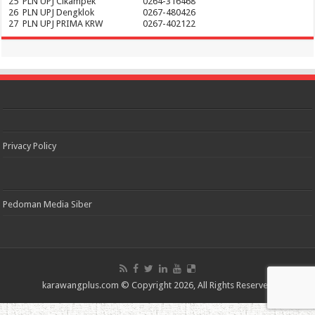
25
PLN UPJ Cikampek
0264-316468
26
PLN UPJ Dengklok
0267-480426
27
PLN UPJ PRIMA KRW
0267-402122
Privacy Policy
Pedoman Media Siber
karawangplus.com
© Copyright 2026, All Rights Reserved