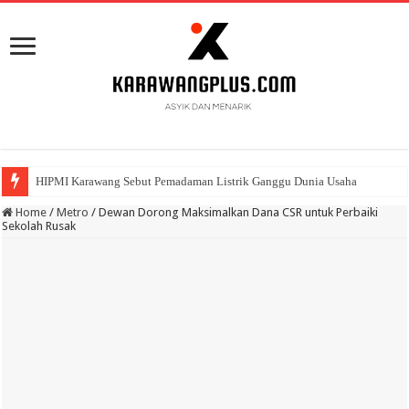
HIPMI Karawang Sebut Pemadaman Listrik Ganggu Dunia Usaha
BPK Ganjar WTP ke 11 Pada Laporan Keuangan Pemda Karawang
Home
/
Metro
/
Dewan Dorong Maksimalkan Dana CSR untuk Perbaiki
Sekolah Rusak