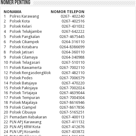
Nomer Penting
NO
NAMA
NOMOR TELEPON
1
Polres Karawang
0267- 402240
2
Polsek Kota
0267-402516
3
Polsek Kelari
0267-431032
4
Polsek Telukjambe
0267-642222
5
Polsek Pangkalan
0267-4675445
6
Polsek Cikampek
0264-316110
7
Polsek Kotabaru
0264-8386699
8
Polsek Jatisari
0264-360110
9
Polsek Cilamaya
0264-340988
10
Polsek Telagasari
0267-510110
11
Polsek Rawamerta
0267-7002110
12
Polsek Rengasdengklok
0267-482110
13
Polsek Pedes
0267-7006579
14
Polsek Batujaya
0267-470220
15
Polsek Pakisjaya
0267-7002024
16
Polsek Tirtajaya
0267-4639044
17
Polsek Tempuran
0267-7004504
18
Polsek Majalaya
0267-8616946
19
Polsek Ciampel
0267-8617856
20
Polsek Cibuaya
0267-5165251
21
Pemadam Kebakaran
0267-400113
22
PLN APJ Karawang
0267-411132
23
PLN APJ KRW Kota
0267-412676
24
PLN UPJ Kosambi
0267-433872