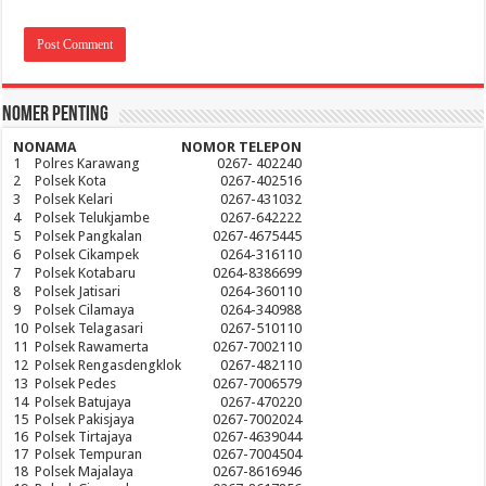
Nomer Penting
NO
NAMA
NOMOR TELEPON
1
Polres Karawang
0267- 402240
2
Polsek Kota
0267-402516
3
Polsek Kelari
0267-431032
4
Polsek Telukjambe
0267-642222
5
Polsek Pangkalan
0267-4675445
6
Polsek Cikampek
0264-316110
7
Polsek Kotabaru
0264-8386699
8
Polsek Jatisari
0264-360110
9
Polsek Cilamaya
0264-340988
10
Polsek Telagasari
0267-510110
11
Polsek Rawamerta
0267-7002110
12
Polsek Rengasdengklok
0267-482110
13
Polsek Pedes
0267-7006579
14
Polsek Batujaya
0267-470220
15
Polsek Pakisjaya
0267-7002024
16
Polsek Tirtajaya
0267-4639044
17
Polsek Tempuran
0267-7004504
18
Polsek Majalaya
0267-8616946