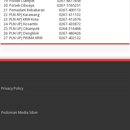
19
Polsek Ciampel
0267-8617856
20
Polsek Cibuaya
0267-5165251
21
Pemadam Kebakaran
0267-400113
22
PLN APJ Karawang
0267-411132
23
PLN APJ KRW Kota
0267-412676
24
PLN UPJ Kosambi
0267-433872
25
PLN UPJ Cikampek
0264-316468
26
PLN UPJ Dengklok
0267-480426
27
PLN UPJ PRIMA KRW
0267-402122
Privacy Policy
Pedoman Media Siber