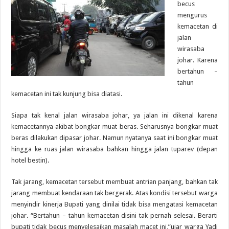
becus
mengurus
kemacetan di
jalan
wirasaba
johar. Karena
bertahun –
tahun
kemacetan ini tak kunjung bisa diatasi.
Siapa tak kenal jalan wirasaba johar, ya jalan ini dikenal karena
kemacetannya akibat bongkar muat beras. Seharusnya bongkar muat
beras dilakukan dipasar johar. Namun nyatanya saat ini bongkar muat
hingga ke ruas jalan wirasaba bahkan hingga jalan tuparev (depan
hotel bestin).
Tak jarang, kemacetan tersebut membuat antrian panjang, bahkan tak
jarang membuat kendaraan tak bergerak. Atas kondisi tersebut warga
menyindir kinerja Bupati yang dinilai tidak bisa mengatasi kemacetan
johar. “Bertahun – tahun kemacetan disini tak pernah selesai. Berarti
bupati tidak becus menyelesaikan masalah macet ini,”ujar warga Yadi