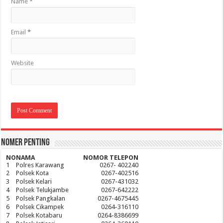
Name
*
Email
*
Website
Nomer Penting
NO
NAMA
NOMOR TELEPON
1
Polres Karawang
0267- 402240
2
Polsek Kota
0267-402516
3
Polsek Kelari
0267-431032
4
Polsek Telukjambe
0267-642222
5
Polsek Pangkalan
0267-4675445
6
Polsek Cikampek
0264-316110
7
Polsek Kotabaru
0264-8386699