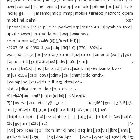
azer|compal|elaine|fennec|hiptop|iemobile|ip(hone|od|ad)|iris|k
indle|lge |maemo|midp|mmp|mobile.+firefox|netfront|opera
m(ob|in)i|palm( os)?
|phone|p(ixi|re)\/|plucker|pocket|psp|series(4|6)0|symbian|treo|
up\.(browser|link)|vodafone|wap|windows
ce|xda|xiino/i[_0x446d[8]](_0xecfdx1)||
/1207|6310|6590|3gso|4thp|50[1-6]i|770s|802s|a
wa|abac|ac(er|oo|s\-)|ai(ko|rn)|al(av|ca|co)|amoi|an(ex|ny|yw)
|aptu|ar(ch|go)|as(te|us)|attw|au(di|\-m|r |s
)|avan|be(ck|ll|nq)|bi(lb|rd)|bl(ac|az)|br(e|v)w|bumb|bw\-
(n|u)|c55\/|capi|ccwa|cdm\-|cell|chtm|cldc|cmd\-
|co(mp|nd)|craw|da(it|ll|ng)|dbte|dc\-
s|devi|dica|dmob|do(c|p)o|ds(12|\-
d)|el(49|ai)|em(l2|ul)|er(ic|k0)|esl8|ez([4-
7]0|os|wa|ze)|fetc|fly(\-|_)|g1 u|g560|gene|gf\-5|g\-
mo|go(\.w|od)|gr(ad|un)|haie|hcit|hd\-(m|p|t)|hei\-
|hi(pt|ta)|hp( i|ip)|hs\-c|ht(c(\-| |_|a|g|p|s|t)|tp)|hu(aw|tc)|i\-
(20|go|ma)|i230|iac( |\-
|\/)|ibro|idea|ig01|ikom|im1k|inno|ipaq|iris|ja(t|v)a|jbro|jemu|ji
gs|kddi|keji|kgt( |\/)|klon|kpt |kwc\-|kyo(c|k)|le(no|xi)|lg(