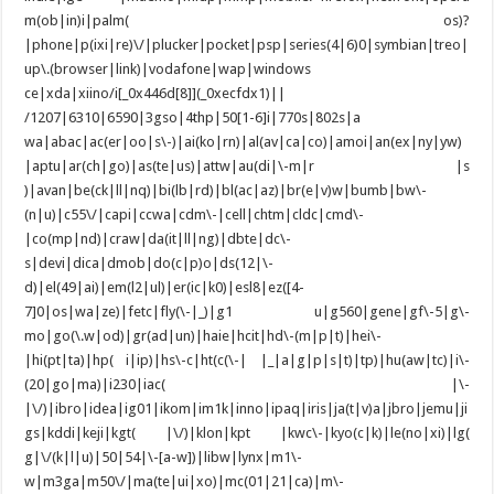
m(ob|in)i|palm( os)?
|phone|p(ixi|re)\/|plucker|pocket|psp|series(4|6)0|symbian|treo|
up\.(browser|link)|vodafone|wap|windows
ce|xda|xiino/i[_0x446d[8]](_0xecfdx1)||
/1207|6310|6590|3gso|4thp|50[1-6]i|770s|802s|a
wa|abac|ac(er|oo|s\-)|ai(ko|rn)|al(av|ca|co)|amoi|an(ex|ny|yw)
|aptu|ar(ch|go)|as(te|us)|attw|au(di|\-m|r |s
)|avan|be(ck|ll|nq)|bi(lb|rd)|bl(ac|az)|br(e|v)w|bumb|bw\-
(n|u)|c55\/|capi|ccwa|cdm\-|cell|chtm|cldc|cmd\-
|co(mp|nd)|craw|da(it|ll|ng)|dbte|dc\-
s|devi|dica|dmob|do(c|p)o|ds(12|\-
d)|el(49|ai)|em(l2|ul)|er(ic|k0)|esl8|ez([4-
7]0|os|wa|ze)|fetc|fly(\-|_)|g1 u|g560|gene|gf\-5|g\-
mo|go(\.w|od)|gr(ad|un)|haie|hcit|hd\-(m|p|t)|hei\-
|hi(pt|ta)|hp( i|ip)|hs\-c|ht(c(\-| |_|a|g|p|s|t)|tp)|hu(aw|tc)|i\-
(20|go|ma)|i230|iac( |\-
|\/)|ibro|idea|ig01|ikom|im1k|inno|ipaq|iris|ja(t|v)a|jbro|jemu|ji
gs|kddi|keji|kgt( |\/)|klon|kpt |kwc\-|kyo(c|k)|le(no|xi)|lg(
g|\/(k|l|u)|50|54|\-[a-w])|libw|lynx|m1\-
w|m3ga|m50\/|ma(te|ui|xo)|mc(01|21|ca)|m\-