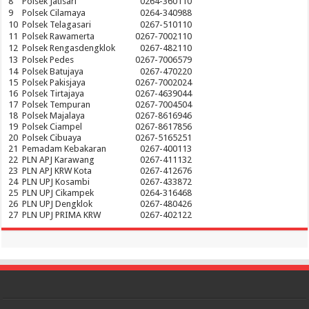
8
Polsek Jatisari
0264-360110
9
Polsek Cilamaya
0264-340988
10
Polsek Telagasari
0267-510110
11
Polsek Rawamerta
0267-7002110
12
Polsek Rengasdengklok
0267-482110
13
Polsek Pedes
0267-7006579
14
Polsek Batujaya
0267-470220
15
Polsek Pakisjaya
0267-7002024
16
Polsek Tirtajaya
0267-4639044
17
Polsek Tempuran
0267-7004504
18
Polsek Majalaya
0267-8616946
19
Polsek Ciampel
0267-8617856
20
Polsek Cibuaya
0267-5165251
21
Pemadam Kebakaran
0267-400113
22
PLN APJ Karawang
0267-411132
23
PLN APJ KRW Kota
0267-412676
24
PLN UPJ Kosambi
0267-433872
25
PLN UPJ Cikampek
0264-316468
26
PLN UPJ Dengklok
0267-480426
27
PLN UPJ PRIMA KRW
0267-402122