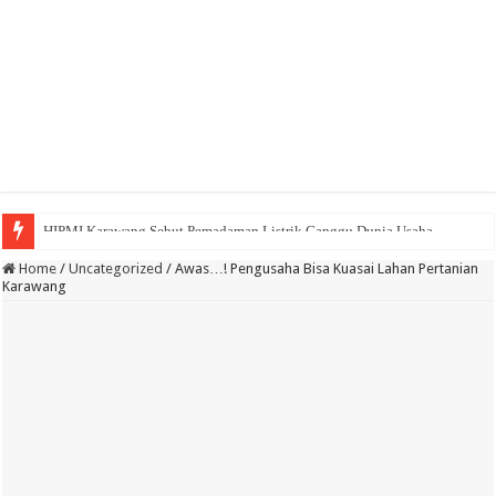
BPK Ganjar WTP ke 11 Pada Laporan Keuangan Pemda Karawang
Home
/
Uncategorized
/
Awas…! Pengusaha Bisa Kuasai Lahan Pertanian
Karawang