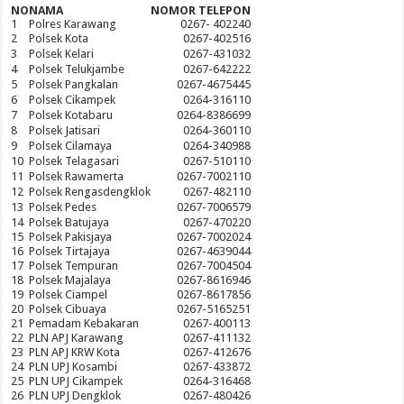
NO
NAMA
NOMOR TELEPON
1
Polres Karawang
0267- 402240
2
Polsek Kota
0267-402516
3
Polsek Kelari
0267-431032
4
Polsek Telukjambe
0267-642222
5
Polsek Pangkalan
0267-4675445
6
Polsek Cikampek
0264-316110
7
Polsek Kotabaru
0264-8386699
8
Polsek Jatisari
0264-360110
9
Polsek Cilamaya
0264-340988
10
Polsek Telagasari
0267-510110
11
Polsek Rawamerta
0267-7002110
12
Polsek Rengasdengklok
0267-482110
13
Polsek Pedes
0267-7006579
14
Polsek Batujaya
0267-470220
15
Polsek Pakisjaya
0267-7002024
16
Polsek Tirtajaya
0267-4639044
17
Polsek Tempuran
0267-7004504
18
Polsek Majalaya
0267-8616946
19
Polsek Ciampel
0267-8617856
20
Polsek Cibuaya
0267-5165251
21
Pemadam Kebakaran
0267-400113
22
PLN APJ Karawang
0267-411132
23
PLN APJ KRW Kota
0267-412676
24
PLN UPJ Kosambi
0267-433872
25
PLN UPJ Cikampek
0264-316468
26
PLN UPJ Dengklok
0267-480426