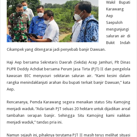
Wakil Bupati
Karawang
Aep
Saepuloh
mengunjungi
saluran air di
Bukit Indah
Cikampek yang ditengarai jadi penyebab banjir Dawuan.
Haji Aep bersama Sekretaris Daerah (Sekda) Acep Jamhuri, Plt Dinas
PUPR Deddy Achdiat bersama Perum Jasa Tirta (PJT) II dan pengelola
kawasan BIC menyusuri sekitaran saluran air. “Kami kesini dalam
rangka menindaklanjuti arahan ibu bupati terkait banjir Dawuan,” kata
Aep.
Rencananya, Pemda Karawang segera menaikan status Situ Kamojing
menjadi waduk. “Ada tanah PJT seluas 20 hektare untuk dijadikan areal
tambahan serapan banjir. Sehingga Situ Kamojing kami naikkan
menjadi waduk,” tandas pria ini.
Namun sejauh ini, pihaknya terutama PJT II masih terus melihat situasi