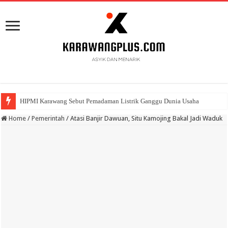
HIPMI Karawang Sebut Pemadaman Listrik Ganggu Dunia Usaha
BPK Ganjar WTP ke 11 Pada Laporan Keuangan Pemda Karawang
Home
/
Pemerintah
/
Atasi Banjir Dawuan, Situ Kamojing Bakal Jadi Waduk