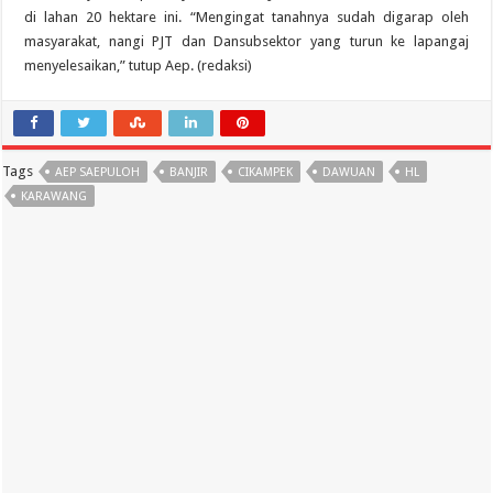
di lahan 20 hektare ini. “Mengingat tanahnya sudah digarap oleh
masyarakat, nangi PJT dan Dansubsektor yang turun ke lapangaj
menyelesaikan,” tutup Aep. (redaksi)
Tags
AEP SAEPULOH
BANJIR
CIKAMPEK
DAWUAN
HL
KARAWANG