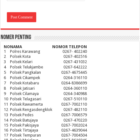
Nomer Penting
NO
NAMA
NOMOR TELEPON
1
Polres Karawang
0267- 402240
2
Polsek Kota
0267-402516
3
Polsek Kelari
0267-431032
4
Polsek Telukjambe
0267-642222
5
Polsek Pangkalan
0267-4675445
6
Polsek Cikampek
0264-316110
7
Polsek Kotabaru
0264-8386699
8
Polsek Jatisari
0264-360110
9
Polsek Cilamaya
0264-340988
10
Polsek Telagasari
0267-510110
11
Polsek Rawamerta
0267-7002110
12
Polsek Rengasdengklok
0267-482110
13
Polsek Pedes
0267-7006579
14
Polsek Batujaya
0267-470220
15
Polsek Pakisjaya
0267-7002024
16
Polsek Tirtajaya
0267-4639044
17
Polsek Tempuran
0267-7004504