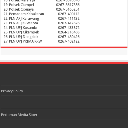
18
Polsek Majalaya
0267-8616946
19
Polsek Ciampel
0267-8617856
20
Polsek Cibuaya
0267-5165251
21
Pemadam Kebakaran
0267-400113
22
PLN APJ Karawang
0267-411132
23
PLN APJ KRW Kota
0267-412676
24
PLN UPJ Kosambi
0267-433872
25
PLN UPJ Cikampek
0264-316468
26
PLN UPJ Dengklok
0267-480426
27
PLN UPJ PRIMA KRW
0267-402122
Privacy Policy
Pedoman Media Siber