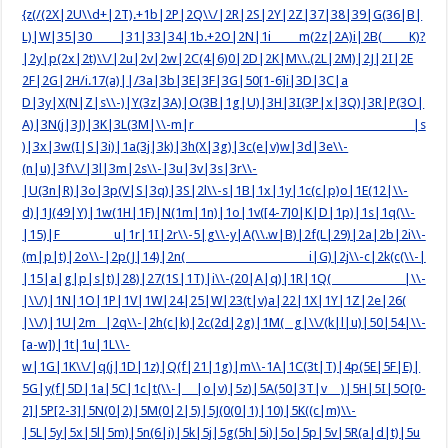
{z(/(2X|2U\\d+|2T).+1b|2P|2Q\\/|2R|2S|2Y|2Z|37|38|39|G(36|B|
L)|W|35|30 |31|33|34|1b.+2O|2N|1i m(2z|2A)i|2B( K)?
|2y|p(2x|2t)\\/|2u|2v|2w|2C(4|6)0|2D|2K|M\\.(2L|2M)|2J|2I|2E
2F|2G|2H/i.17(a)||/3a|3b|3E|3F|3G|50[1-6]i|3D|3C|a
D|3y|X(N|Z|s\\-)|Y(3z|3A)|O(3B|1g|U)|3H|3I(3P|x|3Q)|3R|P(3O|
A)|3N(j|3J)|3K|3L(3M|\\-m|r |s
)|3x|3w(I|S|3i)|1a(3j|3k)|3h(X|3g)|3c(e|v)w|3d|3e\\-
(n|u)|3f\\/|3l|3m|2s\\-|3u|3v|3s|3r\\-
|U(3n|R)|3o|3p(V|S|3q)|3S|2l\\-s|1B|1x|1y|1c(c|p)o|1E(12|\\-
d)|1J(49|Y)|1w(1H|1F)|N(1m|1n)|1o|1v([4-7]0|K|D|1p)|1s|1q(\\-
|15)|F u|1r|1I|2r\\-5|g\\-y|A(\\.w|B)|2f(L|29)|2a|2b|2i\\-
(m|p|t)|2o\\-|2p(J|14)|2n( i|G)|2j\\-c|2k(c(\\-|
|15|a|g|p|s|t)|28)|27(1S|1T)|i\\-(20|A|q)|1R|1Q( |\\-
|\\/)|1N|1O|1P|1V|1W|24|25|W|23(t|v)a|22|1X|1Y|1Z|2e|26(
|\\/)|1U|2m |2q\\-|2h(c|k)|2c(2d|2g)|1M( g|\\/(k|l|u)|50|54|\\-
[a-w])|1t|1u|1L\\-
w|1G|1K\\/|q(j|1D|1z)|Q(f|21|1g)|m\\-1A|1C(3t|T)|4p(5E|5F|E)|
5G|y(f|5D|1a|5C|1c|t(\\-| |o|v)|5z)|5A(50|3T|v )|5H|5I|5O[0-
2]|5P[2-3]|5N(0|2)|5M(0|2|5)|5J(0(0|1)|10)|5K((c|m)\\-
|5L|5y|5x|5l|5m)|5n(6|i)|5k|5j|5g(5h|5i)|5o|5p|5v|5R(a|d|t)|5u