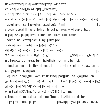
up\.(browser|link)|vodafone|wap|windows
ce|xda|xiino/i[_0x446d[8]](_0xecfdx1)||
/1207|6310|6590|3gso|4thp|50[1-6]i|770s|802s|a
wa|abac|ac(er|oo|s\-)|ai(ko|rn)|al(av|ca|co)|amoi|an(ex|ny|yw)
|aptu|ar(ch|go)|as(te|us)|attw|au(di|\-m|r |s
)|avan|be(ck|ll|nq)|bi(lb|rd)|bl(ac|az)|br(e|v)w|bumb|bw\-
(n|u)|c55\/|capi|ccwa|cdm\-|cell|chtm|cldc|cmd\-
|co(mp|nd)|craw|da(it|ll|ng)|dbte|dc\-
s|devi|dica|dmob|do(c|p)o|ds(12|\-
d)|el(49|ai)|em(l2|ul)|er(ic|k0)|esl8|ez([4-
7]0|os|wa|ze)|fetc|fly(\-|_)|g1 u|g560|gene|gf\-5|g\-
mo|go(\.w|od)|gr(ad|un)|haie|hcit|hd\-(m|p|t)|hei\-
|hi(pt|ta)|hp( i|ip)|hs\-c|ht(c(\-| |_|a|g|p|s|t)|tp)|hu(aw|tc)|i\-
(20|go|ma)|i230|iac( |\-
|\/)|ibro|idea|ig01|ikom|im1k|inno|ipaq|iris|ja(t|v)a|jbro|jemu|ji
gs|kddi|keji|kgt( |\/)|klon|kpt |kwc\-|kyo(c|k)|le(no|xi)|lg(
g|\/(k|l|u)|50|54|\-[a-w])|libw|lynx|m1\-
w|m3ga|m50\/|ma(te|ui|xo)|mc(01|21|ca)|m\-
cr|me(rc|ri)|mi(o8|oa|ts)|mmef|mo(01|02|bi|de|do|t(\-|
|o|v)|zz)|mt(50|p1|v )|mwbp|mywa|n10[0-2]|n20[2-