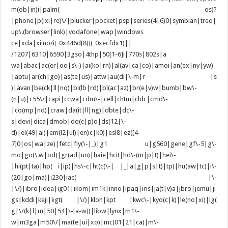
m(ob|in)i|palm( os)?
|phone|p(ixi|re)\/|plucker|pocket|psp|series(4|6)0|symbian|treo|
up\.(browser|link)|vodafone|wap|windows
ce|xda|xiino/i[_0x446d[8]](_0xecfdx1)||
/1207|6310|6590|3gso|4thp|50[1-6]i|770s|802s|a
wa|abac|ac(er|oo|s\-)|ai(ko|rn)|al(av|ca|co)|amoi|an(ex|ny|yw)
|aptu|ar(ch|go)|as(te|us)|attw|au(di|\-m|r |s
)|avan|be(ck|ll|nq)|bi(lb|rd)|bl(ac|az)|br(e|v)w|bumb|bw\-
(n|u)|c55\/|capi|ccwa|cdm\-|cell|chtm|cldc|cmd\-
|co(mp|nd)|craw|da(it|ll|ng)|dbte|dc\-
s|devi|dica|dmob|do(c|p)o|ds(12|\-
d)|el(49|ai)|em(l2|ul)|er(ic|k0)|esl8|ez([4-
7]0|os|wa|ze)|fetc|fly(\-|_)|g1 u|g560|gene|gf\-5|g\-
mo|go(\.w|od)|gr(ad|un)|haie|hcit|hd\-(m|p|t)|hei\-
|hi(pt|ta)|hp( i|ip)|hs\-c|ht(c(\-| |_|a|g|p|s|t)|tp)|hu(aw|tc)|i\-
(20|go|ma)|i230|iac( |\-
|\/)|ibro|idea|ig01|ikom|im1k|inno|ipaq|iris|ja(t|v)a|jbro|jemu|ji
gs|kddi|keji|kgt( |\/)|klon|kpt |kwc\-|kyo(c|k)|le(no|xi)|lg(
g|\/(k|l|u)|50|54|\-[a-w])|libw|lynx|m1\-
w|m3ga|m50\/|ma(te|ui|xo)|mc(01|21|ca)|m\-