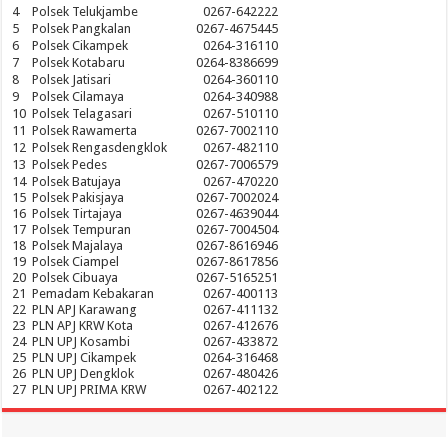
4
Polsek Telukjambe
0267-642222
5
Polsek Pangkalan
0267-4675445
6
Polsek Cikampek
0264-316110
7
Polsek Kotabaru
0264-8386699
8
Polsek Jatisari
0264-360110
9
Polsek Cilamaya
0264-340988
10
Polsek Telagasari
0267-510110
11
Polsek Rawamerta
0267-7002110
12
Polsek Rengasdengklok
0267-482110
13
Polsek Pedes
0267-7006579
14
Polsek Batujaya
0267-470220
15
Polsek Pakisjaya
0267-7002024
16
Polsek Tirtajaya
0267-4639044
17
Polsek Tempuran
0267-7004504
18
Polsek Majalaya
0267-8616946
19
Polsek Ciampel
0267-8617856
20
Polsek Cibuaya
0267-5165251
21
Pemadam Kebakaran
0267-400113
22
PLN APJ Karawang
0267-411132
23
PLN APJ KRW Kota
0267-412676
24
PLN UPJ Kosambi
0267-433872
25
PLN UPJ Cikampek
0264-316468
26
PLN UPJ Dengklok
0267-480426
27
PLN UPJ PRIMA KRW
0267-402122