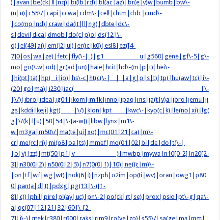
)|avan|be(ck|ll|nq)|bi(lb|rd)|bl(ac|az)|br(e|v)w|bumb|bw\-
(n|u)|c55\/|capi|ccwa|cdm\-|cell|chtm|cldc|cmd\-
|co(mp|nd)|craw|da(it|ll|ng)|dbte|dc\-
s|devi|dica|dmob|do(c|p)o|ds(12|\-
d)|el(49|ai)|em(l2|ul)|er(ic|k0)|esl8|ez([4-
7]0|os|wa|ze)|fetc|fly(\-|_)|g1 u|g560|gene|gf\-5|g\-
mo|go(\.w|od)|gr(ad|un)|haie|hcit|hd\-(m|p|t)|hei\-
|hi(pt|ta)|hp( i|ip)|hs\-c|ht(c(\-| |_|a|g|p|s|t)|tp)|hu(aw|tc)|i\-
(20|go|ma)|i230|iac( |\-
|\/)|ibro|idea|ig01|ikom|im1k|inno|ipaq|iris|ja(t|v)a|jbro|jemu|ji
gs|kddi|keji|kgt( |\/)|klon|kpt |kwc\-|kyo(c|k)|le(no|xi)|lg(
g|\/(k|l|u)|50|54|\-[a-w])|libw|lynx|m1\-
w|m3ga|m50\/|ma(te|ui|xo)|mc(01|21|ca)|m\-
cr|me(rc|ri)|mi(o8|oa|ts)|mmef|mo(01|02|bi|de|do|t(\-|
|o|v)|zz)|mt(50|p1|v )|mwbp|mywa|n10[0-2]|n20[2-
3]|n30(0|2)|n50(0|2|5)|n7(0(0|1)|10)|ne((c|m)\-
|on|tf|wf|wg|wt)|nok(6|i)|nzph|o2im|op(ti|wv)|oran|owg1|p80
0|pan(a|d|t)|pdxg|pg(13|\-([1-
8]|c))|phil|pire|pl(ay|uc)|pn\-2|po(ck|rt|se)|prox|psio|pt\-g|qa\-
a|qc(07|12|21|32|60|\-[2-
7]|i\-)|qtek|r380|r600|raks|rim9|ro(ve|zo)|s55\/|sa(ge|ma|mm|