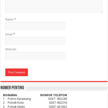
Name
*
Email
*
Website
Nomer Penting
NO
NAMA
NOMOR TELEPON
1
Polres Karawang
0267- 402240
2
Polsek Kota
0267-402516
3
Polsek Kelari
0267-431032